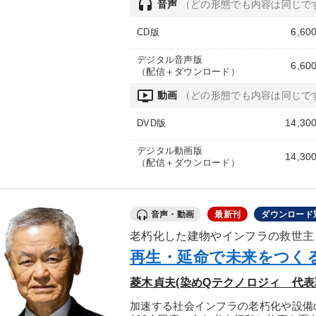
headset
音声
（どの形態でも内容は同じで
6,60
CD版
デジタル音声版
6,60
（配信＋ダウンロード）
ondemand_video
動画
（どの形態でも内容は同じで
14,30
DVD版
デジタル動画版
14,30
（配信＋ダウンロード）
音声・動画
最新刊
ダウンロード
老朽化した建物やインフラの救世主
再生・延命で未来をつく
菱木貞夫(染めQテクノロジィ 代表
加速する社会インフラの老朽化や設備