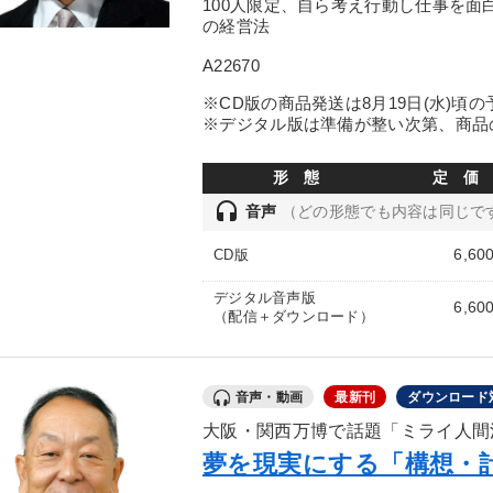
100人限定、自ら考え行動し仕事を
の経営法
A22670
※CD版の商品発送は8月19日(水)頃
※デジタル版は準備が整い次第、商品
形 態
定 価
headset
音声
（どの形態でも内容は同じで
6,60
CD版
デジタル音声版
6,60
（配信＋ダウンロード）
音声・動画
最新刊
ダウンロード
大阪・関西万博で話題「ミライ人間
夢を現実にする「構想・