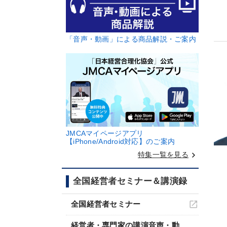
「音声・動画」による商品解説・ご案内
JMCAマイページアプリ
【iPhone/Android対応】のご案内
keyboard_arrow_right
特集一覧を見る
全国経営者セミナー＆講演録
全国経営者セミナー
経営者・専門家の講演音声・動