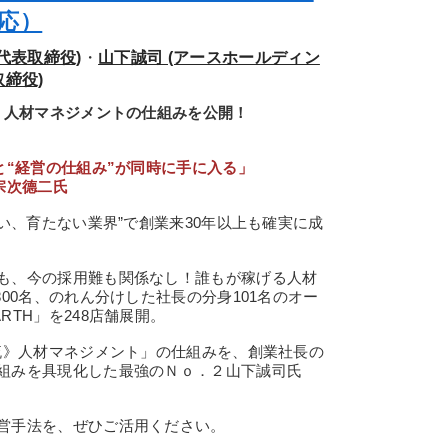
応）
代表取締役)
・
山下誠司 (アースホールディン
締役)
》人材マネジメントの仕組みを公開！
と“経営の仕組み”が同時に手に入る」
宗次德二氏
い、育たない業界”で創業来30年以上も確実に成
も、今の採用難も関係なし！誰もが稼げる人材
00名、のれん分けした社長の分身101名のオー
TH」を248店舗展開。
流》人材マネジメント」の仕組みを、創業社長の
組みを具現化した最強のＮｏ．２山下誠司氏
営手法を、ぜひご活用ください。