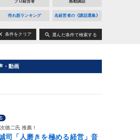
プロ経営者
感動講話
売れ筋ランキング
名経営者の《講話選集》
ear
search
条件をクリア
選んだ条件で検索する
声・動画
応
宗次德二氏 推薦！
下誠司「人磨きを極める経営」音