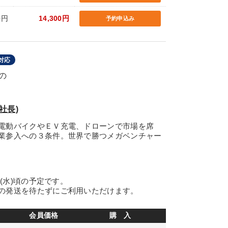
0円
14,300円
予約申込み
対応
の
役社長)
電動バイクやＥＶ充電、ドローンで市場を席
業参入への３条件。世界で勝つメガベンチャー
日(水)頃の予定です。
の発送を待たずにご利用いただけます。
会員価格
購 入