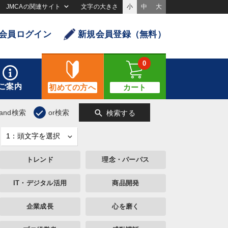
JMCAの関連サイト
文字の大きさ
小
中
大
会員ログイン
新規会員登録（無料）
0
ご案内
初めての方へ
カート
search
and検索
or検索
検索する
トレンド
理念・パーパス
IT・デジタル活用
商品開発
企業成長
心を磨く