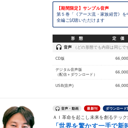
【期間限定】サンプル音声
第５巻「《アース流・家族経営》を
全編ご試聴いただけます
形 態
定 価
headset
音声
（どの形態でも内容は同じで
66,00
CD版
デジタル音声版
66,00
（配信＋ダウンロード）
66,00
USB(音声)
音声・動画
最新刊
ダウンロード
ＡＩ革命を起こし未来を創るテック集
「世界を驚かす一手で新