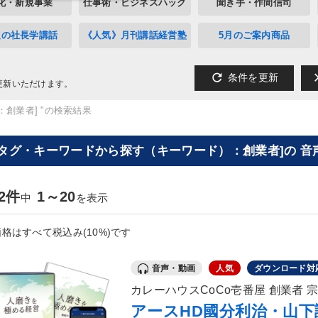
化・新規事業
仕事術・ビジネスハック
聞き手・作間信司
定の社長学講話
《人気》月刊講話経営塾
5月のご案内商品
refresh
cl
条件を更新
更新いただけます。
：創業者] "の検索結果
[タグ・キーワードから探す（キーワード）：創業者]の 音
62件
1～20
中
を表示
格はすべて税込み(10%)です
音声・動画
人気
ダウンロード対
カレーハウスCoCo壱番屋 創業者 
アースHD國分利治・山