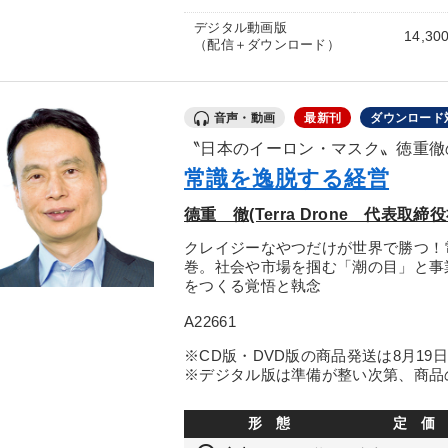
デジタル動画版
14,30
（配信＋ダウンロード）
音声・動画
最新刊
ダウンロード
〝日本のイーロン・マスク〟徳重徹
常識を逸脱する経営
德重 徹(Terra Drone 代表取締
クレイジーなやつだけが世界で勝つ！
巻。社会や市場を掴む「潮の目」と事
をつくる覚悟と執念
A22661
※CD版・DVD版の商品発送は8月19
※デジタル版は準備が整い次第、商品
形 態
定 価