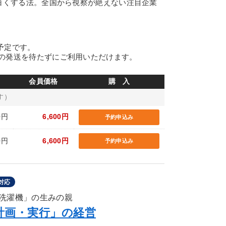
面白くする法。全国から視察が絶えない注目企業
の予定です。
の発送を待たずにご利用いただけます。
会員価格
購 入
す）
0円
6,600円
予約申込み
0円
6,600円
予約申込み
対応
洗濯機」の生みの親
計画・実行」の経営