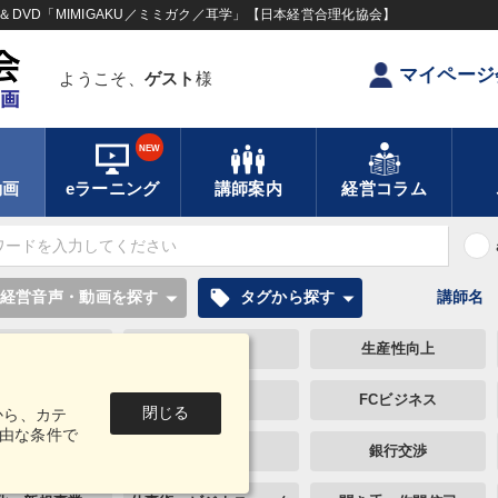
DVD「MIMIGAKU／ミミガク／耳学」【日本経営合理化協会】
マイページ
ようこそ、
ゲスト
様
NEW
動画
eラーニング
講師案内
経営コラム
local_offer
経営音声・動画を探す
タグから探す
講師名
企業再建
採用
生産性向上
いい会社
FCビジネス
MBA
閉じる
から、カテ
由な条件で
歴史に学ぶ
不動産
銀行交渉