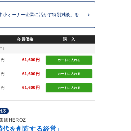
中小オーナー企業に活かす特別対談」を
会員価格
購 入
す）
0円
61,600円
カートに
入れる
0円
61,600円
カートに
入れる
0円
61,600円
カートに
入れる
対応
団HEROZ
時代を創造する経営」