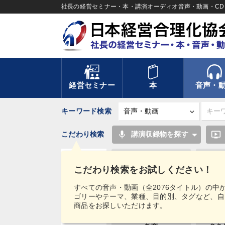
社長の経営セミナー・本・講演オーディオ音声・動画・CD＆
経営セミナー
本
音声・
キーワード検索
mic
ondemand_video
こだわり検索
講演収録物を探す
健康・ウェルビーイング
こだわり検索をお試しください！
ベンチャー
タグ・
すべての音声・動画（全2076タイトル）の中
キーワード
ゴリーやテーマ、業種、目的別、タグなど、自
お金の授業
商品をお探しいただけます。