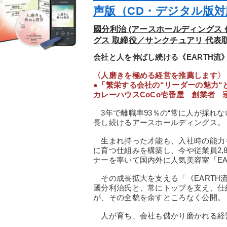
声版（CD・デジタル版対
國分利治 (アースホールディングス 
グス 取締役／サンクチュアリ 代表取
会社と人を伸ばし続ける《EARTH流
〈人磨きを極める経営を推薦します〉
●「繁栄する会社の“リーダーの魅力“
カレーハウスCoCo壱番屋 創業者 
3年で離職率93％の“常に人が採れな
長し続けるアースホールディングス。
生まれ持った才能も、入社時の能力
に育つ仕組みを構築し、今や従業員2,8
ナーを率いて国内外に人気美容室「EAR
その成長拡大を支える「《EARTH
國分利治氏と、常にトップを支え、仕
が、その全貌を余すところなく公開。
人が育ち、会社も儲かり磨かれる経