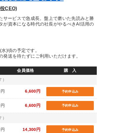
役CEO)
いたサービスで急成長。盤上で磨いた先読みと勝
タが資本になる時代の社長がやるべきAI活用の
日(水)頃の予定です。
の発送を待たずにご利用いただけます。
会員価格
購 入
す）
0円
6,600円
予約申込み
0円
6,600円
予約申込み
す）
0円
14,300円
予約申込み