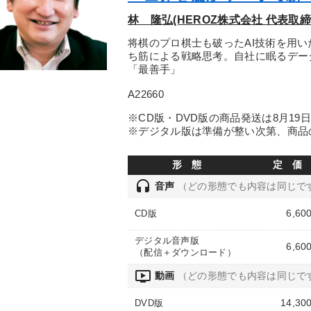
林 隆弘(HEROZ株式会社 代表取締
将棋のプロ棋士も破ったAI技術を用
ち筋による戦略思考。自社に眠るデー
「最善手」
A22660
※CD版・DVD版の商品発送は8月19
※デジタル版は準備が整い次第、商品
形 態
定 価
headset
音声
（どの形態でも内容は同じで
6,60
CD版
デジタル音声版
6,60
（配信＋ダウンロード）
ondemand_video
動画
（どの形態でも内容は同じで
14,30
DVD版