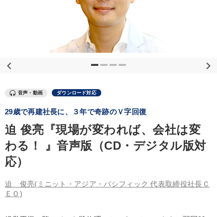
優秀各社の智恵と戦略
事業家のロマンと経営
若手異才経営者の発想
専門家のアドバイス
リーダーの器量を学ぶ
テーマ
音声・動画
ダウンロード対応
成功哲学・人間学
【6月】音声・映像
29歳で再建社長に、３年で奇跡のＶ字回復
組織と人を動かすマネジメント力を磨く
迫 俊亮『現場が変われば、会社は変
わる！ 』音声版（CD・デジタル版対
【最新刊】時代を超える経営150の言葉＋社長のスピーチ・話材
集２タイトル
応）
「利上げ時代の最新・銀行対策」＋「不動産市況予測」＋「市場
予測と株式投資」最新刊
迫 俊亮
(ミニット・アジア・パシフィック 代表取締役社長Ｃ
ＥＯ)
オーナー社長の「現場力の経営」＋現場の「儲ける力」をさらに
高める教材２選