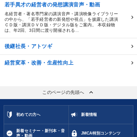
若手異才の経営者の発想講演音声・動画
名経営者・著名専門家の講演音声・講演映像ライブラリー
の中から、「若手経営者の新発想や視点」を披露した講演
ＣＤ版・講演ＤＶＤ版・デジタル版をご案内。 本収録物
は、年2回、3日間に渡り開催される...
後継社長・アトツギ
経営変革・改善・生産性向上
keyboard_arrow_up
このページの先頭へ
初めての方へ
新着情報
新着セミナー・新刊本・音
JMCA特別コンテンツ
声・動画