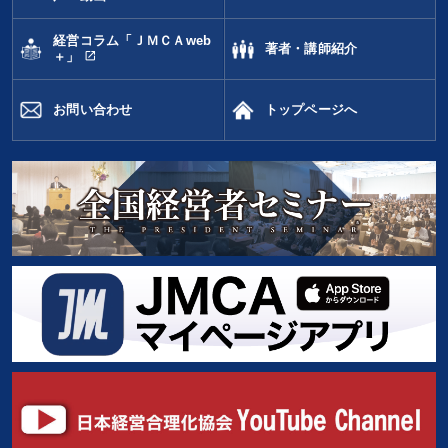
経営コラム「ＪＭＣＡweb
著者・講師紹介
open_in_new
＋」
お問い合わせ
トップページへ