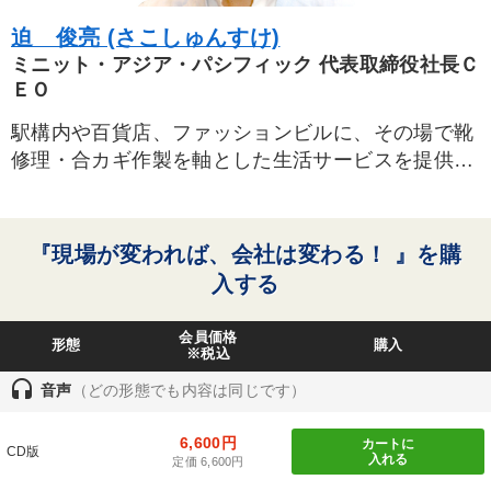
迫 俊亮 (さこしゅんすけ)
ミニット・アジア・パシフィック 代表取締役社長Ｃ
ＥＯ
駅構内や百貨店、ファッションビルに、その場で靴
修理・合カギ作製を軸とした生活サービスを提供す
るミスターミニットを国内300店運営。1957年ベル
ギー・ブリュッセルのオー・ボン・マルシェ・デ
パート内に「タロン・ミニット」の名称で世界初の
『現場が変われば、会社は変わる！ 』を購
「婦人靴のヒール修理サービス店」を開店したのが
入する
始まり。日本への進出は1972年。その後、アジア事
業が日本を本社として独立。現在、日本、オースト
会員価格
形態
購入
ラリアをはじめ6か国でミニット・アジア・パシ
※税込
フィック株式会社として事業を展開。
headset
音声
（どの形態でも内容は同じです）
社長の迫氏は1985年福岡県生まれ。カリフォルニア
大学ロサンゼルス校を卒業後、三菱商事に入社。そ
6,600円
カートに
CD版
の後、マザーハウスに転じ、アジアにおける事業確
入れる
定価 6,600円
立などでも成果を上げる。2013年ミニット・アジ