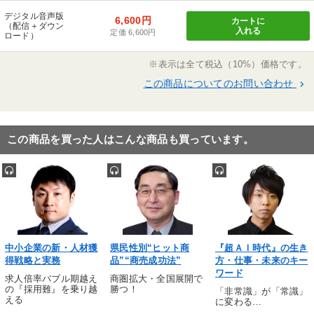
ア・パシフィック入社。苦戦を強いられていた東南
デジタル音声版
6,600円
カートに
（配信＋ダウン
入れる
アジア・中国エリアの事業建て直しを担い、成功へ
定価 6,600円
ロード）
と導く。経営企画部長兼海外事業統括部長として、
※表示は全て税込（10%）価格です。
営業およびマーケティング分野の再構築に着手。
この商品についてのお問い合わせ
keyboard_arrow_right
2014年1月には常務執行役員営業本部長に就任。
3ヵ月後の同年4月代表取締役社長兼営業本部長に就
任。著書に『リーダーの現場力』がある。
この商品を買った人はこんな商品も買っています。
中小企業の新・人材獲
県民性別“ヒット商
『超ＡＩ時代』の生き
得戦略と実務
品”“商売成功法”
方・仕事・未来のキー
ワード
求人倍率バブル期越え
商圏拡大・全国展開で
の『採用難』を乗り越
勝つ！
「非常識」が「常識」
える
に変わる…