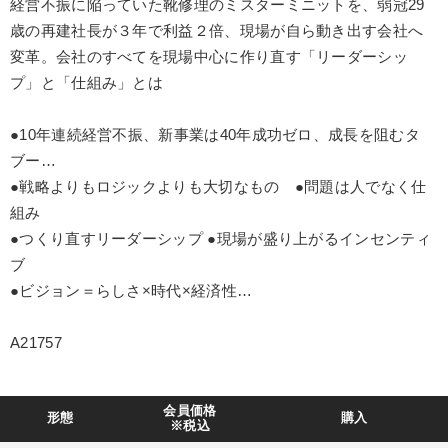
経営不振に陥っていた靴修理のミスターミニットを、弱冠29
歳の再建社長が３年で利益２倍、現場が自ら動き出す会社へ
業種
変革。会社のすべてを現場中心に作り直す「リーダーシッ
プ」と「仕組み」とは
製造業
卸売・小売・飲食業
建設・不動産業
●10年連続経営不振、新事業は40年成功ゼロ、成長を阻むタ
IT・サービス・金融業
コンサルタント
専門家
ブー…
●戦略よりもロジックよりも大切なもの ●問題は人でなく仕
キーワード
組み
●つくり直すリーダーシップ ●現場が盛り上がるインセンティ
ビジネスモデル
不動産
金利
リピート
後継者
ブ
●ビジョン＝らしさ×時代×経済性…
プレゼン
A21757
※「更新」を押すと「テーマ」「キーワード」を更新いただけます。
経営音声・動画を探す
ondemand_video
refresh
更新する
会員価格
形態
購入
※税込
全国経営者セミナー収録物以外の経営教材（全761タイトル）からお探