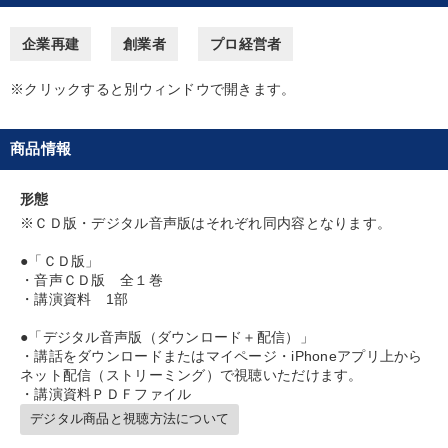
企業再建
創業者
プロ経営者
財務・数字力の向上
リーダーの魅力向上
※クリックすると別ウィンドウで開きます。
経営体系を学びたい
経営を改善したい
財務・数字力の向上
財務・数字力の向上
商品情報
キーワード
形態
※ＣＤ版・デジタル音声版はそれぞれ同内容となります。
生産性向上
後継者
お金の授業
話し方
●「ＣＤ版」
・音声ＣＤ版 全１巻
歴史に学ぶ
ランチェスター戦略
・講演資料 1部
●「デジタル音声版（ダウンロード＋配信）」
※「更新」を押すと「カテゴリー」「目的別」「キーワード」を更新いただけます。
・講話をダウンロードまたはマイページ・iPhoneアプリ上から
ネット配信（ストリーミング）で視聴いただけます。
・講演資料ＰＤＦファイル
タグから探す
local_offer
refresh
更新する
デジタル商品と視聴方法について
すべての音声・動画（全2076タイトル）からお探しいただけます