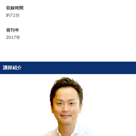
収録時間
タグ・キーワード
約71分
発刊年
サービス
異発想
一流人
心を磨く
スポーツ関係
2017年
賃金制度
インフレ対策・値上げ
対談・座談会
銀行交渉
モチベーション
松下幸之助
仕組み
講師紹介
プレゼン
コミュニケーション
通信販売
繁盛
イノベーション
株式投資
通販
企業再建
創業者
マネジメント
運勢・先見
営業
※「更新」を押すと「タグ・キーワード」を更新いただけます。