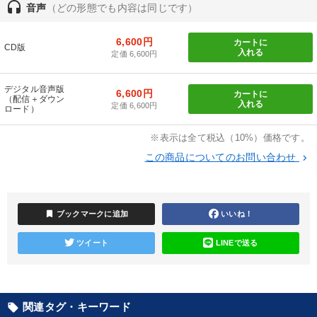
headset
しいただけます
音声
（どの形態でも内容は同じです）
カテゴリー
6,600円
カートに
CD版
入れる
定価 6,600円
後継社長・アトツギ
147回春季大会
【6月】音声・映像
デジタル音声版
6,600円
カートに
（配信＋ダウン
入れる
定価 6,600円
ロード）
【3月】音声・映像
資産戦略
経営戦略・経営実務
※表示は全て税込（10%）価格です。
【2月】音声・映像
企業戦略に学ぶ
この商品についてのお問い合わせ
keyboard_arrow_right
全国経営者セミナー収録〈売れ筋・人気ランキング〉＆新刊・好
評講話
経営者のための《音声・動画で学ぶ》講演シリーズ
bookmark
ブックマークに追加
いいね！
《強い財務を実践する経営者》講話４選
ツイート
LINEで送る
売上直結の営業力や販売力を獲得する
関連タグ・キーワード
local_offer
目的別