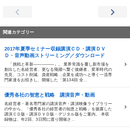
関連カテゴリー
2017年夏季セミナー収録講演ＣＤ・講演ＤＶ
Ｄ・音声動画ストリーミング／ダウンロード
「挑戦と革新―――――」。 業界常識を覆し新市場を
創出した名経営者、更なる飛躍へ繋ぐ後継者、変革時代の
先見、コスト削減、資産戦略…企業を成功へと導く一流専
門家達をお招きし、開催した「第134回 全...
優秀各社の智恵と戦略 講演音声・動画
名経営者・著名専門家の講演音声・講演映像ライブラリー
の中から、「優秀各社の経営者の知恵と戦略」を披露した
講演ＣＤ版・講演ＤＶＤ版・デジタル版をご案内。 本収
録物は、年2回、3日間に渡り開催さ...