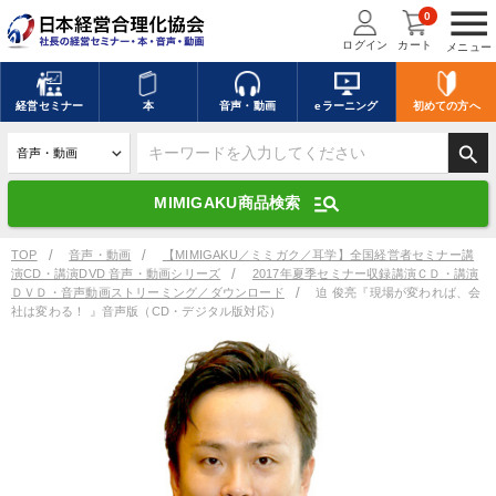
menu
0
ログイン
カート
メニュー
キーワードを入力して探す
edit
経営
セミナー
本
音声・動画
eラーニング
初めての方
へ
search
デジタル版対応のみ検索結果に表示する
manage_search
MIMIGAKU商品検索
search
上記の条件で検索
TOP
音声・動画
【MIMIGAKU／ミミガク／耳学】全国経営者セミナー講
演CD・講演DVD 音声・動画シリーズ
2017年夏季セミナー収録講演ＣＤ・講演
ＤＶＤ・音声動画ストリーミング／ダウンロード
迫 俊亮『現場が変われば、会
社は変わる！ 』音声版（CD・デジタル版対応）
講演収録物を探す
mic
refresh
更新する
全国経営者セミナー講演収録物（全1315タイトル）からお探しいただけ
ます
カテゴリー