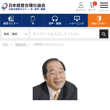
menu
0
ログイン
カート
メニュー
経営
セミナー
本
音声・動画
eラーニング
初めての方
へ
search
TOP
講師案内
矢野博丈 (やのひろたけ)