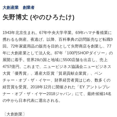
大創産業 創業者
矢野博丈 (やのひろたけ)
1943年北京生まれ。67年中央大学卒業。69年ハマチ養殖業に
携わるも倒産、夜逃げ。以降、百科事典の訪問販売など転職9
回。72年家庭用品の販売を目的として矢野商店を創業し、77
年に大創産業として法人化。87年「100円SHOPダイソー」の
展開に着手。世界28の国と地域に5500店舗を出店し、売上
4757億円。これまで、ニュービジネス協議会ニュービジネス
大賞「優秀賞」、通産大臣賞「貿易貢献企業賞」、ベン
チャー・オブ・ザ・イヤー、財界経営者賞はじめ、数多くの
経営賞を受賞。2018年12月に開催された「EY アントレプレ
ナー・オブ・ザ・イヤー2018ジャパン」にて、最終候補14名
の中から日本代表に選出される。
〔大創創業〕