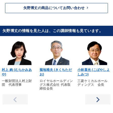
keyboard_arrow_right
矢野博丈の商品についてお問い合わせ
矢野博丈の情報を見た人は、この講師情報も見ています。
村上 絢 (むらかみあ
菊地唯夫 (きくちただ
小林喜光 (こばやしよ
や)
お)
しみつ)
一般財団法人村上財
ロイヤルホールディン
三菱ケミカルホール
団 代表理事
グス株式会社 代表取
ディングス 会長
締役会長