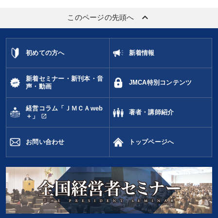
keyboard_arrow_up
このページの先頭へ
初めての方へ
新着情報
新着セミナー・新刊本・音
JMCA特別コンテンツ
声・動画
経営コラム「ＪＭＣＡweb
著者・講師紹介
open_in_new
＋」
お問い合わせ
トップページへ