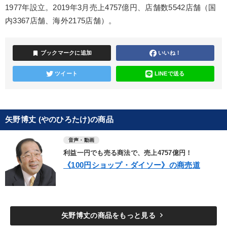
1977年設立。2019年3月売上4757億円、店舗数5542店舗（国
内3367店舗、海外2175店舗）。
bookmark
ブックマークに追加
いいね！
ツイート
LINEで送る
矢野博丈 (やのひろたけ)の商品
音声・動画
利益一円でも売る商法で、売上4757億円！
《100円ショップ・ダイソー》の商売道
keyboard_arrow_right
矢野博丈の商品をもっと見る