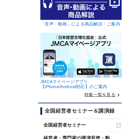
「音声・動画」による商品解説・ご案内
JMCAマイページアプリ
【iPhone/Android対応】のご案内
keyboard_arrow_right
特集一覧を見る
全国経営者セミナー＆講演録
全国経営者セミナー
経営者・専門家の講演音声・動