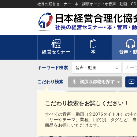
社長の経営セミナー・本・講演オーディオ音声・動画・CD＆
経営セミナー
本
音声・
キーワード検索
mic
ondemand_video
こだわり検索
講演収録物を探す
【2026年7月】音声...
2026
カテゴリー
こだわり検索をお試しください！
最新トレンドと時代の
《強い財
潮...
経...
すべての音声・動画（全2076タイトル）の中
ゴリーやテーマ、業種、目的別、タグなど、自
目的別
社長の姿勢を学びたい
リー
商品をお探しいただけます。