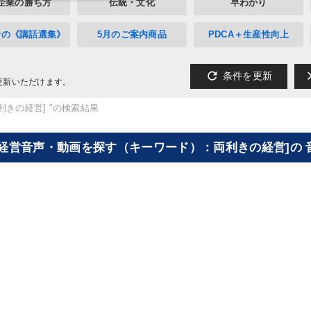
企業の勝ち方
伝統・文化
早わかり
者の《講話選集》
5月のご案内商品
PDCA＋生産性向上
refresh
cl
条件を更新
更新いただけます。
利きの経営] "の検索結果
[経営音声・動画を探す（キーワード）：両利きの経営]の 