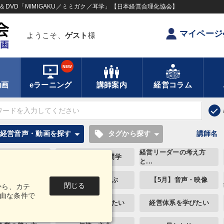
DVD「MIMIGAKU／ミミガク／耳学」【日本経営合理化協会】
マイページ
ようこそ、
ゲスト
様
NEW
動画
eラーニング
講師案内
経営コラム
local_offer
経営音声・動画を探す
タグから探す
講師名
経営リーダーの考え方
年夏季全国経営...
成功哲学・人間学
と...
務を実践する
企業戦略に学ぶ
【5月】音声・映像
閉じる
から、カテ
由な条件で
ダーの魅力向上
社員研修を行いたい
経営体系を学びたい