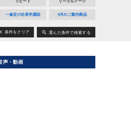
リピート
リベラルアーツ
一倉定の社長学講話
4月のご案内商品
ear
search
条件をクリア
選んだ条件で検索する
音声・動画