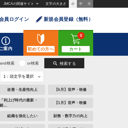
JMCAの関連サイト
文字の大きさ
小
中
大
会員ログイン
新規会員登録（無料）
0
ご案内
初めての方へ
カート
search
and検索
or検索
検索する
改善・生産性向上
【6月】音声・映像
「利上げ時代の最新・
【1月】音声・映像
銀...
組織を強化したい
財務・数字力の向上