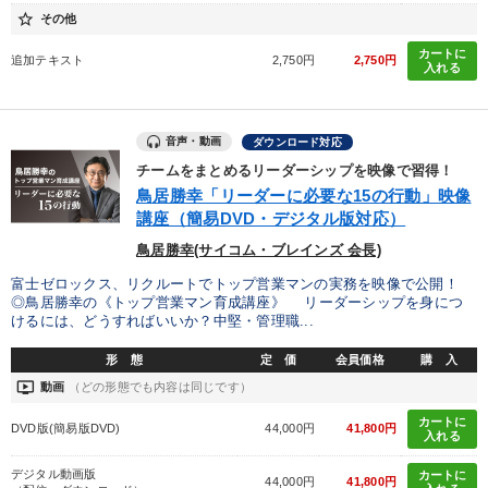
star_border
その他
後継社長・アトツギ
カートに
追加テキスト
2,750円
2,750円
入れる
2026年夏季全国経営者セミナー収録講演ＣＤ・講演ＤＶＤ・デジ
タル版（音声／動画ストリーミング・ダウンロード）
音声・動画
ダウンロード対応
経営リーダーの考え方と戦略を学ぶ
井上和弘の財務力UP
チームをまとめるリーダーシップを映像で習得！
鳥居勝幸「リーダーに必要な15の行動」映像
改善・生産性向上
講座（簡易DVD・デジタル版対応）
全国経営者セミナー収録〈売れ筋・人気〉音声＆動画20選
鳥居勝幸(サイコム・ブレインズ 会長)
富士ゼロックス、リクルートでトップ営業マンの実務を映像で公開！
「儲けの本質」を突く
マーケティング
◎鳥居勝幸の《トップ営業マン育成講座》 リーダーシップを身につ
けるには、どうすればいいか？中堅・管理職...
2025年春季全国経営者セミナー収録講演ＣＤ・講演ＤＶＤ・デジ
タル版（音声／動画ストリーミング・ダウンロード）
形 態
定 価
会員価格
購 入
ondemand_video
動画
（どの形態でも内容は同じです）
企業戦略に学ぶ
組織・採用・スキル
カートに
DVD版(簡易版DVD)
44,000円
41,800円
入れる
《強い財務を実践する経営者》講話４選
デジタル動画版
カートに
44,000円
41,800円