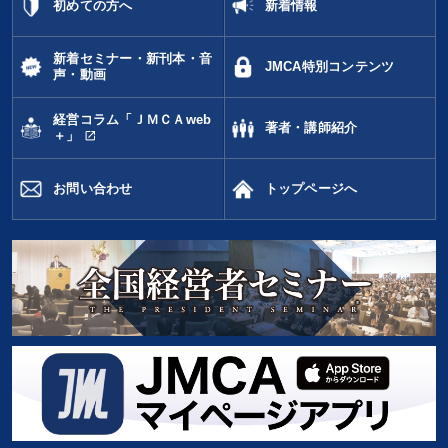
初めての方へ
新着情報
新着セミナー・新刊本・音
JMCA特別コンテンツ
声・動画
経営コラム「ＪＭＣＡweb
著者・講師紹介
open_in_new
＋」
お問い合わせ
トップページへ