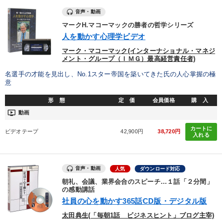
音声・動画
マークH.マコーマックの勝者の哲学シリーズ
人を動かす心理学ビデオ
マーク・マコーマック(インターナショナル・マネジ
メント・グループ（ＩＭＧ）最高経営責任者)
名選手の才能を見出し、No.1スター帝国を築いてきた氏の人心掌握の極
意
形 態
定 価
会員価格
購 入
ondemand_video
動画
カートに
ビデオテープ
42,900円
38,720円
入れる
音声・動画
人気
ダウンロード対応
朝礼、会議、業界会合のスピーチ…１話「２分間」
の感動講話
社員の心を動かす365話CD版・デジタル版
太田典生(「毎朝1話 ビジネスヒント」ブログ主宰)