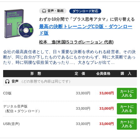
すべての音声・動画（全2077タイトル）からお探しいただけます
音声・動画
ダウンロード対応
わずか10分間で「プラス思考アタマ」に切り替える
タグ・キーワード
最高の決断トレーニングCD版・ダウンロー
ド版
心を磨く
インフレ対策・値上げ
労務問題・リスク対策
松本 進(米国ISコラボレーション 代表)
会社の最高責任者として、日々重要な決断を求められる経営者。その決
海外の成功事例
伝統・文化
ランチェスター戦略
断が、同じ自分が下したものであるにもかかわらず、時に大英断であっ
たり、時に弱腰な収拾策であったり…、大きなブレが出て...
地方企業の勝ち方
プロ経営者
株式投資
いい会社
形 態
定 価
会員価格
購 入
SDGs
テレビ・ネットで話題
インバウンド
headset
音声
（どの形態でも内容は同じです）
カートに
CD版
33,000円
33,000円
女性経営者
一流人
サービス
未来先見
トレンド
入れる
デジタル音声版
カートに
労務問題・人事対策
感動講話
ビジネスモデル
33,000円
33,000円
入れる
（配信＋ダウンロード）
松下幸之助
デジタルマーケティング
ブランディング
カートに
USB(音声)
33,000円
33,000円
入れる
※「更新」を押すと「タグ・キーワード」を更新いただけます。