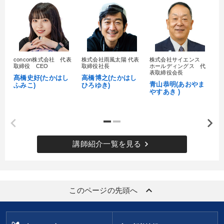
concon株式会社 代表
株式会社雨風太陽 代表
株式会社サイエンス
髙
取締役 CEO
取締役社長
ホールディングス 代
村
表取締役会長
髙橋史好(たかはし
高橋博之(たかはし
し
青山恭明(あおやま
ふみこ)
ひろゆき)
やすあき )
keyboard_arrow_right
講師紹介一覧を見る
keyboard_arrow_up
このページの先頭へ