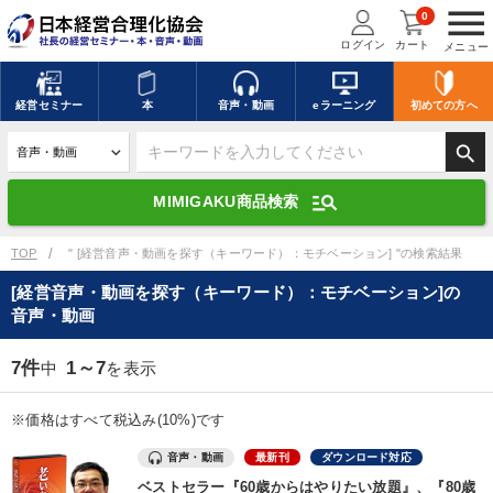
menu
0
ログイン
カート
メニュー
キーワードを入力して探す
edit
経営
セミナー
本
音声・動画
eラーニング
初めての方
へ
search
デジタル版対応のみ検索結果に表示する
manage_search
MIMIGAKU商品検索
search
上記の条件で検索
TOP
" [経営音声・動画を探す（キーワード）：モチベーション] "の検索結果
[経営音声・動画を探す（キーワード）：モチベーション]の
音声・動画
講演収録物を探す
mic
refresh
更新する
7件
1～7
中
を表示
全国経営者セミナー講演収録物（全1315タイトル）からお探しいただけ
ます
※価格はすべて税込み(10%)です
カテゴリー
音声・動画
最新刊
ダウンロード対応
ベストセラー『60歳からはやりたい放題』、『80歳