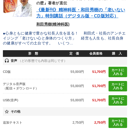
優秀各社の智恵と戦略
事業家のロマンと経営
の壁』著者が直伝
《最新刊》精神科医・和田秀樹の「老いない
力」特別講話（デジタル版・CD版対応）
若手異才経営者の発想
専門家のアドバイス
和田秀樹(精神科医)
リーダーの器量を学ぶ
●心身ともに健康で豊かな社長人生を送る！ 和田式・社長のアンチエ
イジング「老けない心と身体のつくり方」 経営も人生も、社長自身
の健康がすべての土台です。 いくつ...
テーマ
形 態
定 価
会員価格
購 入
headset
音声
（どの形態でも内容は同じです）
資産戦略
最新トレンドと時代の潮流を押さえる
カートに
CD版
55,000円
51,700円
入れる
【4月】音声・映像
最新技術・トレンド
デジタル音声版
カートに
55,000円
51,700円
数字・税務・決算書
入れる
（配信＋ダウンロード）
カートに
2026年夏季全国経営者セミナー収録講演ＣＤ・講演ＤＶＤ・デジ
USB(音声)
55,000円
51,700円
入れる
タル版（音声／動画ストリーミング・ダウンロード）
star_border
その他
業種
カートに
追加テキスト
2,750円
2,750円
入れる