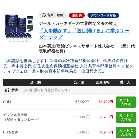
製造業
卸売・小売・飲食業
建設・不動産業
音声・動画
最新刊
ダウンロード対応
IT・サービス・金融業
コンサルタント
専門家
デール・カーネギーの世界的な名著の教え
「人を動かす」「道は開ける」に学ぶリー
ダーシップ
キーワード
山本実之(明治ビジネスサポート株式会社 （元）代
表取締役社長)
通販
FCビジネス
DX
仕組み
会社を守る
【本講話を推薦します】 ◎味の素冷凍食品株式会社 代表取締役社
長 寺本博之氏 ◎住友生命保険相互会社 人財共育本部事務局エクゼク
中村天風
ティブフェロー兼人財共育本部事務局長 山田哲之氏...
形 態
定 価
会員価格
購 入
※「更新」を押すと「テーマ」「キーワード」を更新いただけます。
headset
音声
（どの形態でも内容は同じです）
カートに
CD版
55,000円
51,700円
経営音声・動画を探す
ondemand_video
入れる
refresh
更新する
デジタル音声版
カートに
全国経営者セミナー収録物以外の経営教材（全762タイトル）からお探
55,000円
51,700円
入れる
（配信＋ダウンロード）
しいただけます
カートに
USB(音声)
55,000円
51,700円
入れる
カテゴリー