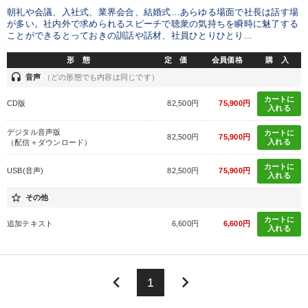
朝礼や会議、入社式、業界会合、結婚式…あらゆる場面で社長は話す場
が多い。社内外で求められるスピーチで聴衆の気持ちを瞬時に魅了する
ことができるとっておきの訓話や話材、社員ひとりひとり...
形 態
定 価
会員価格
購 入
headset
音声
（どの形態でも内容は同じです）
カートに
CD版
82,500円
75,900円
入れる
デジタル音声版
カートに
82,500円
75,900円
入れる
（配信＋ダウンロード）
カートに
USB(音声)
82,500円
75,900円
入れる
star_border
その他
カートに
追加テキスト
6,600円
6,600円
入れる
keyboard_arrow_left
keyboard_arrow_right
1