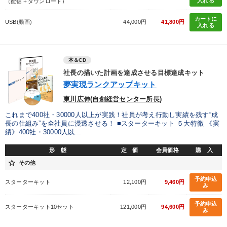
入れる
（配信＋ダウンロード）
目的別
カートに
USB(動画)
44,000円
41,800円
入れる
発想力を磨きたい
財務・数字力の向上
本＆CD
販売力を強化したい
パフォーマンス向上
社長の描いた計画を達成させる目標達成キット
夢実現ランクアップキット
組織を強化したい
社員研修を行いたい
東川広伸(自創経営センター所長)
これまで400社・30000人以上が実践！社員が考え行動し実績を残す“成
キーワード
長の仕組み”を全社員に浸透させる！ ■スターターキット ５大特徴 《実
績》400社・30000人以...
理念・パーパス
銀行交渉
地方企業の勝ち方
後継者
形 態
定 価
会員価格
購 入
star_border
その他
インフレ対策・値上げ
推薦
予約申込
スターターキット
12,100円
9,460円
み
※「更新」を押すと「カテゴリー」「目的別」「キーワード」を更新いただけます。
予約申込
スターターキット10セット
121,000円
94,600円
み
タグから探す
local_offer
refresh
更新する