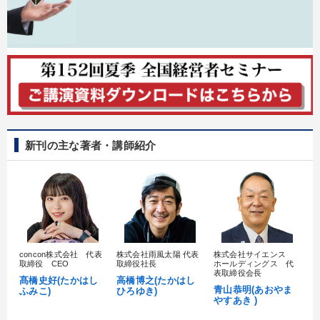
新刊の主な著者・講師紹介
concon株式会社 代表
株式会社雨風太陽 代表
株式会社サイエンス
髙
取締役 CEO
取締役社長
ホールディングス 代
村
表取締役会長
髙橋史好(たかはし
高橋博之(たかはし
し
青山恭明(あおやま
ふみこ)
ひろゆき)
やすあき )