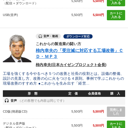
5,500円
5,500円
入れる
（配信＋ダウンロード）
カートに
USB(音声)
5,500円
5,500円
入れる
音声・動画
ダウンロード対応
これからの製造業の闘い方
柿内幸夫の「受注減に対応する工場改善」Ｃ
Ｄ・ＭＰ３
柿内幸夫(日本カイゼンプロジェクト会長)
工場を強くする今やるべき５つの改善と社長の役割とは。設備の整備、
設計の見直し方、改善の心に火をつける４原則。事例で学ぶこれからの
現場改善のすすめ方 ●これからを生み出す「経営...
形 態
定 価
会員価格
購 入
headset
音声
（どの形態でも内容は同じです）
完売しま
CD版(簡易版CD)
5,500円
5,500円
した
デジタル音声版
カートに
5,500円
5,500円
入れる
（配信＋ダウンロード）