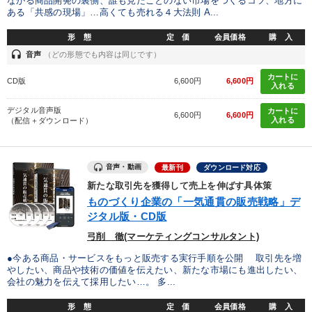
ながる商品開発の裏側、誰も見たことのない市場をつくるコツ、地方に
2025年春季全国経営者セミナー収録講演ＣＤ・講演ＤＶＤ・デジ
タル版（音声／動画ストリーミング・ダウンロード）
ある「共感の現場」…高くても売れる４大法則 A...
形 態
定 価
会員価格
購 入
業種
headset
音声
（どの形態でも内容は同じです）
カートに
CD版
6,600円
6,600円
入れる
製造業
卸売・小売・飲食業
建設・不動産業
デジタル音声版
カートに
6,600円
6,600円
入れる
（配信＋ダウンロード）
IT・サービス・金融業
コンサルタント
専門家
キーワード
音声・動画
最新刊
ダウンロード対応
新たな取引先を獲得して売上を伸ばす具体策
ものづくり企業の「一気通貫の販売戦略」デ
採用
入門篇
教育
マネジメント
不動産
ジタル版・CD版
モチベーション
弓削 徹(マーケティングコンサルタント)
●今ある商品・サービスをもっと販売する実行手順を公開 取引先を増
やしたい、商品や技術の価値を伝えたい、新たな市場にも進出したい、
※「更新」を押すと「テーマ」「キーワード」を更新いただけます。
会社の魅力を伝えて採用したい…。 多...
形 態
定 価
会員価格
購 入