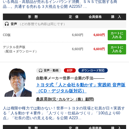
いる商品・高額品が売れるインバウンド消費、ＳＮＳで拡散する商
品…。共通する売れる３大視点を公開 A22357 ...
【5月】音声・映像
形 態
定 価
会員価格
購 入
headset
音声
（どの形態でも内容は同じです）
目的別
カートに
CD版
6,600円
6,600円
入れる
新事業・新商品づくり
財務・数字力の向上
デジタル音声版
カートに
6,600円
6,600円
入れる
（配信＋ダウンロード）
経営体系を学びたい
発想力を磨きたい
財務・数字力の向上
業績を伸ばしたい
音声・動画
好評
ダウンロード対応
自動車メーカー世界一企業の手法―――
トヨタ式「人と会社を動かす」実践術 音声版
キーワード
（CD・デジタル版対応）
桑原晃弥(元･カルマン（株）顧問)
会社数字を学ぶ
一流人
思考法
大竹愼一
人は権限や権力では動かない！世界一トヨタの現場と社員が日々実践す
る「人を動かす４要件」「人づくり・仕組みづくり」「100点より60
人事戦略
教育
点」「社長の思いの見える化」を公開 A223...
形 態
定 価
会員価格
購 入