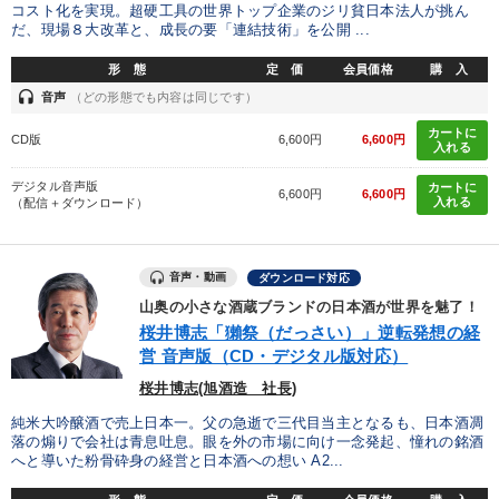
コスト化を実現。超硬工具の世界トップ企業のジリ貧日本法人が挑ん
だ、現場８大改革と、成長の要「連結技術」を公開 ...
形 態
定 価
会員価格
購 入
headset
音声
（どの形態でも内容は同じです）
カートに
CD版
6,600円
6,600円
入れる
デジタル音声版
カートに
6,600円
6,600円
入れる
（配信＋ダウンロード）
音声・動画
ダウンロード対応
山奥の小さな酒蔵ブランドの日本酒が世界を魅了！
桜井博志「獺祭（だっさい）」逆転発想の経
営 音声版（CD・デジタル版対応）
桜井博志(旭酒造 社長)
純米大吟醸酒で売上日本一。父の急逝で三代目当主となるも、日本酒凋
落の煽りで会社は青息吐息。眼を外の市場に向け一念発起、憧れの銘酒
へと導いた粉骨砕身の経営と日本酒への想い A2...