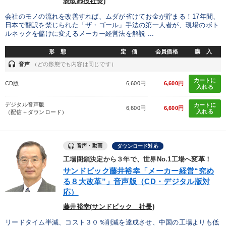
表取締役社長)
会社のモノの流れを改善すれば、ムダが省けてお金が貯まる！17年間、
日本で翻訳を禁じられた「ザ・ゴール」手法の第一人者が、現場のボト
ルネックを儲けに変えるメーカー経営法を解説 ...
形 態
定 価
会員価格
購 入
headset
音声
（どの形態でも内容は同じです）
カートに
CD版
6,600円
6,600円
入れる
デジタル音声版
カートに
6,600円
6,600円
入れる
（配信＋ダウンロード）
音声・動画
ダウンロード対応
工場閉鎖決定から３年で、世界No.1工場へ変革！
サンドビック藤井裕幸「メーカー経営“究め
る８大改革”」音声版（CD・デジタル版対
応）
藤井裕幸(サンドビック 社長)
リードタイム半減、コスト３０％削減を達成させ、中国の工場よりも低