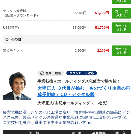
入れる
イノベーション
早分かり
創業者
採用
デジタル音声版
カートに
55,000円
51,700円
入れる
（配信＋ダウンロード）
※「更新」を押すと「タグ・キーワード」を更新いただけます。
カートに
USB(音声)
55,000円
51,700円
入れる
star_border
その他
カートに
追加テキスト
2,200円
2,200円
入れる
音声・動画
ダウンロード対応
事業転換＋ホールディングス化経営で勝ち抜く
大坪正人 ３代目が挑む「ものづくり企業の再
成長戦略」CD・デジタル版
大坪正人(由紀ホールディングス 社長)
経営危機に瀕した父のねじ工場に戻り、旅客機や宇宙関連の部品にビジ
ネス転換。製品サイクルの衰退や事業承継に悩む町工場をグループ化。
コア技術を融合し継承する中小企業群の戦い方 ●...
形 態
定 価
会員価格
購 入