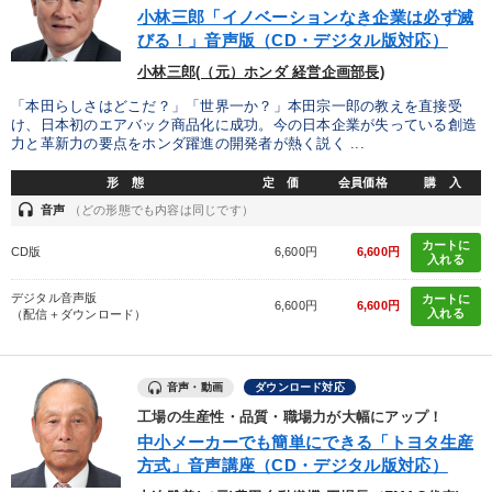
小林三郎「イノベーションなき企業は必ず滅
びる！」音声版（CD・デジタル版対応）
小林三郎(（元）ホンダ 経営企画部長)
「本田らしさはどこだ？」「世界一か？」本田宗一郎の教えを直接受
け、日本初のエアバック商品化に成功。今の日本企業が失っている創造
力と革新力の要点をホンダ躍進の開発者が熱く説く ...
形 態
定 価
会員価格
購 入
headset
音声
（どの形態でも内容は同じです）
カートに
CD版
6,600円
6,600円
入れる
デジタル音声版
カートに
6,600円
6,600円
入れる
（配信＋ダウンロード）
音声・動画
ダウンロード対応
工場の生産性・品質・職場力が大幅にアップ！
中小メーカーでも簡単にできる「トヨタ生産
方式」音声講座（CD・デジタル版対応）