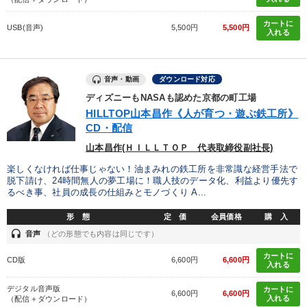
カートに
USB(音声)
5,500円
5,500円
入れる
音声・動画
ダウンロード対応
ディズニーもNASAも認めた京都の町工場
HILLTOP山本昌作《人が育つ・遊ぶ鉄工所》
CD・配信
山本昌作(ＨＩＬＬＴＯＰ 代表取締役副社長)
楽しくなければ仕事じゃない！油まみれの鉄工所を非常識な経営手法で
脱下請け、24時間無人の夢工場に！職人技のデータ化、利益より優先す
るべき事、社員の成長の仕組みとモノづくり A...
形 態
定 価
会員価格
購 入
headset
音声
（どの形態でも内容は同じです）
カートに
CD版
6,600円
6,600円
入れる
デジタル音声版
カートに
6,600円
6,600円
入れる
（配信＋ダウンロード）