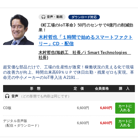
音声・動画
ダウンロード対応
《町工場のIoT革命》50円のセンサで4億円の削減効
果！
木村哲也「１時間で始めるスマートファクト
リー」CD・配信
木村哲也(旭鉄工 社長／i Smart Technologies
社長)
超安価な部品だけで、工場の生産性が激変！稼働状況の見える化で現場
の改善力が向上、時間出来高69％ＵＰで休日出勤・残業ゼロも実現。革
命児の中小メーカーのIoT導入法 A2191...
形 態
定 価
会員価格
購 入
headset
音声
（どの形態でも内容は同じです）
カートに
CD版
6,600円
6,600円
入れる
デジタル音声版
カートに
6,600円
6,600円
入れる
（配信＋ダウンロード）