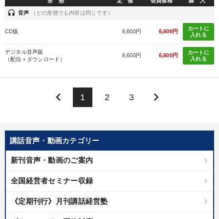
形 態
定 価
会員価格
購 入
headset
音声
（どの形態でも内容は同じです）
カートに
CD版
6,600円
6,600円
入れる
デジタル音声版
カートに
6,600円
6,600円
入れる
（配信＋ダウンロード）
keyboard_arrow_left
keyboard_arrow_right
1
2
3
講話音声・動画カテゴリー
新刊音声・動画のご案内
全国経営者セミナー収録
《定期刊行》月刊講話経営塾