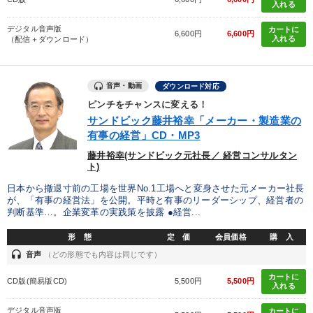
入れる
デジタル音声版
カートに
6,600円
6,600円
入れる
（配信＋ダウンロード）
音声・動画
ダウンロード対応
ピンチをチャンスに変える！
サンドビック藤井裕幸「メーカー・製造業の
有事の経営」CD・MP3
藤井裕幸(サンドビック元社長／ 経営コンサルタン
ト)
日本から撤退寸前の工場を世界No.1工場へと変身させた元メーカー社長
が、「有事の経営法」を公開。平時と有事のリーダーシップ、経営者の
判断基準…。企業変革の実践策を披露 ●経営...
形 態
定 価
会員価格
購 入
headset
音声
（どの形態でも内容は同じです）
カートに
CD版(簡易版CD)
5,500円
5,500円
入れる
デジタル音声版
カートに