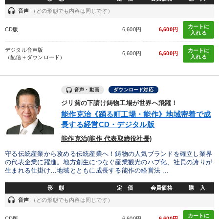
headset
音声
（どの形態でも内容は同じです）
カートに
CD版
6,600円
6,600円
入れる
デジタル音声版
カートに
6,600円
6,600円
入れる
（配信＋ダウンロード）
音声・動画
ダウンロード対応
ジリ貧の下請け鋳物工場が世界へ飛躍！
能作克治《踊る町工場・能作》地域密着で成
長する経営CD・デジタル版
能作克治(能作 代表取締役社長)
守る伝統産業から攻める伝統産業へ！鋳物の人気ブランドを確立し業界
の代表企業に躍進。地方創生につなぐ産業観光のハブ化、社員の誇りが
生まれる仕掛け…地域とともに成長する能作の経営法 ...
形 態
定 価
会員価格
購 入
headset
音声
（どの形態でも内容は同じです）
カートに
CD版
6,600円
6,600円