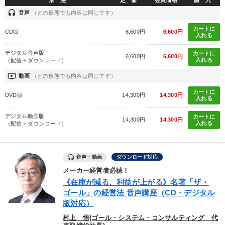
headset
音声
（どの形態でも内容は同じです）
カートに
CD版
6,600円
6,600円
入れる
デジタル音声版
カートに
6,600円
6,600円
入れる
（配信＋ダウンロード）
ondemand_video
動画
（どの形態でも内容は同じです）
カートに
DVD版
14,300円
14,300円
入れる
デジタル動画版
カートに
14,300円
14,300円
入れる
（配信＋ダウンロード）
音声・動画
ダウンロード対応
メーカー経営者必聴！
《在庫が減る、利益が上がる》名著「ザ・
ゴール」の経営法 音声講座（CD・デジタル
版対応）
村上 悟(ゴール・システム・コンサルティング 代