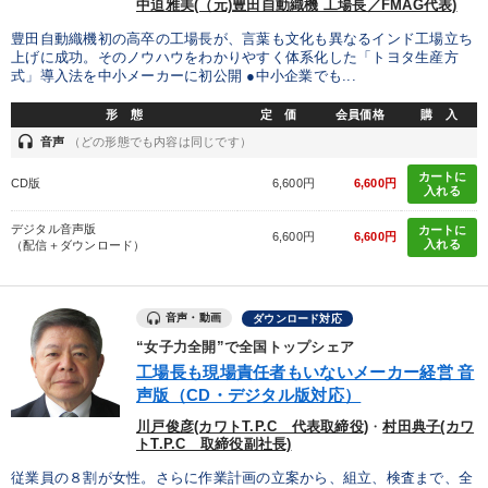
中迫雅美(（元)豊田自動織機 工場長／FMAG代表)
豊田自動織機初の高卒の工場長が、言葉も文化も異なるインド工場立ち
上げに成功。そのノウハウをわかりやすく体系化した「トヨタ生産方
式」導入法を中小メーカーに初公開 ●中小企業でも...
形 態
定 価
会員価格
購 入
headset
音声
（どの形態でも内容は同じです）
カートに
CD版
6,600円
6,600円
入れる
デジタル音声版
カートに
6,600円
6,600円
入れる
（配信＋ダウンロード）
音声・動画
ダウンロード対応
“女子力全開”で全国トップシェア
工場長も現場責任者もいないメーカー経営 音
声版（CD・デジタル版対応）
川戸俊彦(カワトT.P.C 代表取締役)
・
村田典子(カワ
トT.P.C 取締役副社長)
従業員の８割が女性。さらに作業計画の立案から、組立、検査まで、全