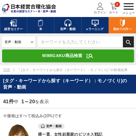
menu
0
ログイン
カート
メニュー
キーワードを入力して探す
edit
経営
セミナー
本
音声・動画
eラーニング
初めての方
へ
search
デジタル版対応のみ検索結果に表示する
manage_search
MIMIGAKU商品検索
search
上記の条件で検索
TOP
" [タグ・キーワードから探す（キーワード）：モノづくり] "の検索結果
[タグ・キーワードから探す（キーワード）：モノづくり]の
音声・動画
講演収録物を探す
mic
refresh
更新する
41件
1～20
中
を表示
全国経営者セミナー講演収録物（全1315タイトル）からお探しいただけ
ます
※価格はすべて税込み(10%)です
カテゴリー
音声・動画
裸一貫、女性起業家のビジネス戦記