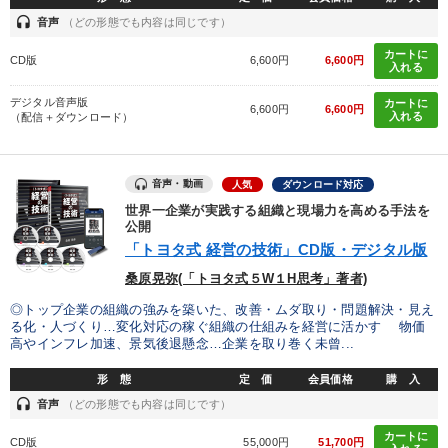
※「更新」を押すと「カテゴリー」「目的別」「キーワード」を更新いただけます。
headset
音声
（どの形態でも内容は同じです）
カートに
タグから探す
local_offer
refresh
更新する
CD版
6,600円
6,600円
入れる
すべての音声・動画（全2077タイトル）からお探しいただけます
デジタル音声版
カートに
6,600円
6,600円
入れる
（配信＋ダウンロード）
タグ・キーワード
音声・動画
人気
ダウンロード対応
商品開発
モチベーション
金融
理念・パーパス
世界一企業が実践する組織と現場力を高める手法を
公開
不動産投資
仕事術・ビジネスハック
「トヨタ式 経営の技術」CD版・デジタル版
桑原晃弥(「トヨタ式５W１H思考」著者)
健康・ウェルビーイング
松下幸之助
プロ経営者
◎トップ企業の組織の強みを築いた、改善・ムダ取り・問題解決・見え
M&A
会長
ブランディング
リーダーシップ
る化・人づくり…変化対応の稼ぐ組織の仕組みを経営に活かす 物価
高やインフレ加速、景気後退懸念…企業を取り巻く未曾...
株式市場
ビジネスモデル
稲盛和夫
賃金制度
形 態
定 価
会員価格
購 入
headset
音声
（どの形態でも内容は同じです）
一流人
通信販売
デジタルマーケティング
カートに
CD版
55,000円
51,700円