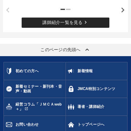
keyboard_arrow_right
講師紹介一覧を見る
keyboard_arrow_up
このページの先頭へ
初めての方へ
新着情報
新着セミナー・新刊本・音
JMCA特別コンテンツ
声・動画
経営コラム「ＪＭＣＡweb
著者・講師紹介
open_in_new
＋」
お問い合わせ
トップページへ