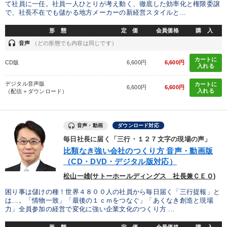
て社員に一任。社員一人ひとりが考え動く、徹底した効率化と権限委譲
で、社長不在でも儲かる地方メーカーの新経営スタイルと...
形 態
定 価
会員価格
購 入
headset
音声
（どの形態でも内容は同じです）
カートに
CD版
6,600円
6,600円
入れる
デジタル音声版
カートに
6,600円
6,600円
入れる
（配信＋ダウンロード）
音声・動画
ダウンロード対応
毎日社長に届く「三行・１２７文字の現場の声」
比類なき強い会社のつくり方 音声・動画版
（CD・DVD・デジタル版対応）
松山一雄(サトーホールディングス 社長兼ＣＥＯ)
困り事は儲けの種！世界４８００人の社員から毎日届く「三行提報」と
は…。「情物一致」「最後の１ｃｍをつなぐ」「あくなき創造と現場
力」全員参加の経営で変化に強い企業文化のつくり方 ...
形 態
定 価
会員価格
購 入