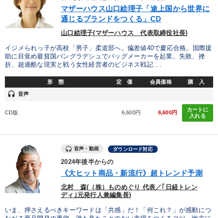
優秀各社の智恵と戦略
事業家のロマンと経営
マザーハウス山口絵理子「途上国から世界に
通じるブランドをつくる」CD
若手異才経営者の発想
専門家のアドバイス
山口絵理子(マザーハウス 代表取締役社長)
リーダーの器量を学ぶ
イジメられっ子が高校「男子」柔道部へ。偏差値40で慶応合格。国際援
助に目覚め最貧国バングラデシュでバッグメーカーを起業。失敗、挫
折、超過酷な現実と戦う女性経営者のビジネス戦記 ...
テーマ
形 態
定 価
会員価格
購 入
headset
音声
組織と人を動かすマネジメント力を磨く
カートに
CD版
6,600円
6,600円
入れる
仕事のスキルと人間力を高める知恵を身につける
最新技術・トレンド
音声・動画
ダウンロード対応
2024年後半からの
2026年春季全国経営者セミナー収録講演ＣＤ・講演ＤＶＤ・デジ
タル版（音声／動画ストリーミング・ダウンロード）
《大ヒット商品・新流行》超トレンド予測
北村 森(（株）ものめぐり 代表／｢日経トレン
2026年夏季全国経営者セミナー収録講演ＣＤ・講演ＤＶＤ・デジ
ディ｣元発行人兼編集長)
タル版（音声／動画ストリーミング・ダウンロード）
いま、押さえるべきキーワードは「共感」だ！「何これ？」が感動につ