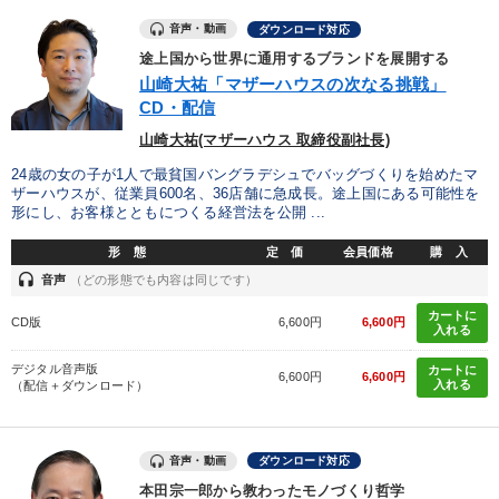
音声・動画
ダウンロード対応
途上国から世界に通用するブランドを展開する
山崎大祐「マザーハウスの次なる挑戦」
CD・配信
山崎大祐(マザーハウス 取締役副社長)
24歳の女の子が1人で最貧国バングラデシュでバッグづくりを始めたマ
ザーハウスが、従業員600名、36店舗に急成長。途上国にある可能性を
形にし、お客様とともにつくる経営法を公開 ...
形 態
定 価
会員価格
購 入
headset
音声
（どの形態でも内容は同じです）
カートに
CD版
6,600円
6,600円
入れる
デジタル音声版
カートに
6,600円
6,600円
入れる
（配信＋ダウンロード）
音声・動画
ダウンロード対応
本田宗一郎から教わったモノづくり哲学