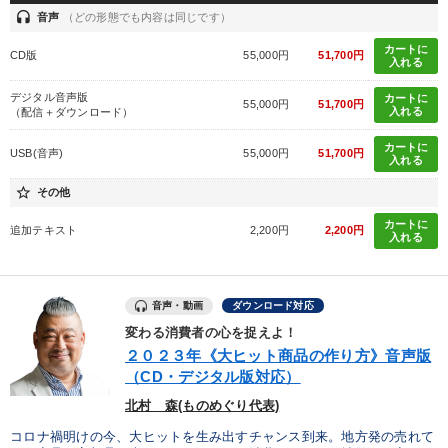
経営音声・動画を探す
ondemand_video
refresh
更新する
headset
音声
（どの形態でも内容は同じです）
全国経営者セミナー収録物以外の経営教材（全762タイトル）からお探
カートに
しいただけます
CD版
55,000円
51,700円
入れる
カテゴリー
デジタル音声版
カートに
55,000円
51,700円
入れる
（配信＋ダウンロード）
カートに
USB(音声)
55,000円
51,700円
【1月】音声・映像
経済・景気・相場予測
入れる
star_border
その他
経営リーダーの考え方と戦略を学ぶ
147回春季大会
カートに
追加テキスト
2,200円
2,200円
入れる
成功哲学・人間学
改善・生産性向上
【4月】音声・映像
最新技術・トレンド
音声・動画
ダウンロード対応
2025年春季全国経営者セミナー収録講演ＣＤ・講演ＤＶＤ・デジ
変わる消費者の心を捉えよ！
タル版（音声／動画ストリーミング・ダウンロード）
２０２３年《大ヒット商品の作り方》音声版
（CD・デジタル版対応）
【最新刊】精神科医・和田秀樹の「老いない力」＋健康な社長と
会社をつくる厳選講話
北村 森(ものめぐり代表)
コロナ禍明けの今、大ヒットを生み出すチャンス到来。地方発の売れて
仕事のスキルと人間力を高める知恵を身につける