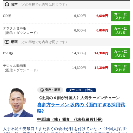
headset
音声
（どの形態でも内容は同じです）
カートに
CD版
6,600円
6,600円
入れる
デジタル音声版
カートに
6,600円
6,600円
入れる
（配信＋ダウンロード）
ondemand_video
動画
（どの形態でも内容は同じです）
カートに
DVD版
14,300円
14,300円
入れる
デジタル動画版
カートに
14,300円
14,300円
入れる
（配信＋ダウンロード）
音声・動画
ダウンロード対応
《社員の４割が外国人》人気ラーメンチェーン
喜多方ラーメン 坂内の《面白すぎる採用戦
略》
中原誠(（株）麺食 代表取締役社長)
人手不足の突破口！まだ多くの会社が目を付けていない〈外国人採用〉