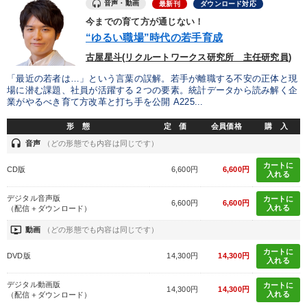
音声・動画
最新刊
ダウンロード対応
今までの育て方が通じない！
営業・社員研修
“ゆるい職場”時代の若手育成
古屋星斗(リクルートワークス研究所 主任研究員)
2025年夏季全国経営者セミナー収録講演ＣＤ・講演ＤＶＤ・デジ
タル版（音声／動画ストリーミング・ダウンロード）
「最近の若者は…」という言葉の誤解。若手が離職する不安の正体と現
場に潜む課題、社員が活躍する２つの要素。統計データから読み解く企
最新トレンドと時代の潮流を押さえる
【5月】音声・映像
業がやるべき育て方改革と打ち手を公開 A225...
形 態
定 価
会員価格
購 入
会社のパフォーマンスを高める講話
井上和弘の財務力UP
headset
音声
（どの形態でも内容は同じです）
全国経営者セミナー収録〈売れ筋・人気ランキング〉＆新刊・好
評講話
カートに
CD版
6,600円
6,600円
入れる
企業戦略に学ぶ
数字・税務・決算書
マーケティング
デジタル音声版
カートに
6,600円
6,600円
入れる
（配信＋ダウンロード）
経営リーダーの考え方と戦略を学ぶ
ondemand_video
動画
（どの形態でも内容は同じです）
カートに
最新刊・戦略参謀ChatGPT実戦法と中小企業のDXと講話ご案内
DVD版
14,300円
14,300円
入れる
デジタル動画版
カートに
14,300円
14,300円
目的別
入れる
（配信＋ダウンロード）