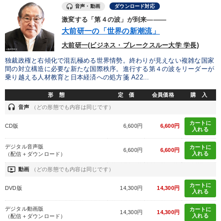
音声・動画
ダウンロード対応
激変する「第４の波」が到来―――
大前研一の「世界の新潮流」
大前研一(ビジネス・ブレークスルー大学 学長)
独裁政権と右傾化で混乱極める世界情勢。終わりが見えない複雑な国家
間の対立構造に必要な新たな国際秩序。進行する第４の波をリーダーが
乗り越える人材教育と日本経済への処方箋 A22...
形 態
定 価
会員価格
購 入
headset
音声
（どの形態でも内容は同じです）
カートに
CD版
6,600円
6,600円
入れる
デジタル音声版
カートに
6,600円
6,600円
入れる
（配信＋ダウンロード）
ondemand_video
動画
（どの形態でも内容は同じです）
カートに
DVD版
14,300円
14,300円
入れる
デジタル動画版
カートに
14,300円
14,300円
入れる
（配信＋ダウンロード）