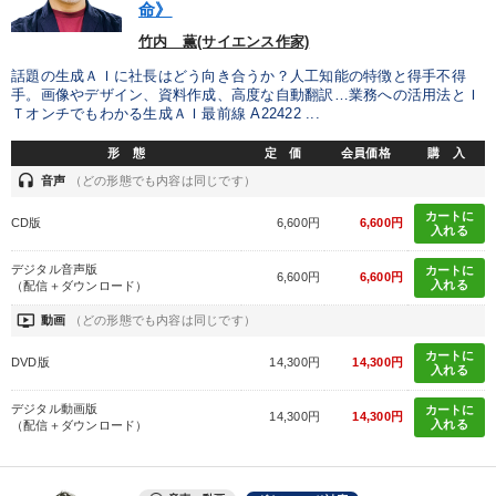
命》
竹内 薫(サイエンス作家)
話題の生成ＡＩに社長はどう向き合うか？人工知能の特徴と得手不得
手。画像やデザイン、資料作成、高度な自動翻訳…業務への活用法とＩ
Ｔオンチでもわかる生成ＡＩ最前線 A22422 ...
形 態
定 価
会員価格
購 入
headset
音声
（どの形態でも内容は同じです）
カートに
CD版
6,600円
6,600円
入れる
デジタル音声版
カートに
6,600円
6,600円
入れる
（配信＋ダウンロード）
ondemand_video
動画
（どの形態でも内容は同じです）
カートに
DVD版
14,300円
14,300円
入れる
デジタル動画版
カートに
14,300円
14,300円
入れる
（配信＋ダウンロード）