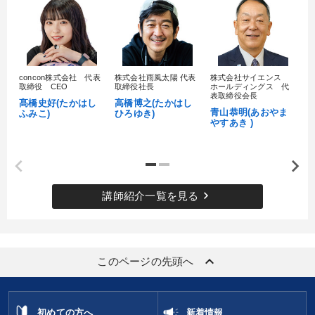
concon株式会社 代表
株式会社雨風太陽 代表
株式会社サイエンス
髙
取締役 CEO
取締役社長
ホールディングス 代
村
表取締役会長
髙橋史好(たかはし
高橋博之(たかはし
し
青山恭明(あおやま
ふみこ)
ひろゆき)
やすあき )
keyboard_arrow_right
講師紹介一覧を見る
keyboard_arrow_up
このページの先頭へ
初めての方へ
新着情報