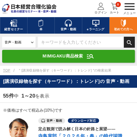
menu
0
ログイン
カート
メニュー
キーワードを入力して探す
edit
経営
セミナー
本
音声・動画
eラーニング
初めての方
へ
search
デジタル版対応のみ検索結果に表示する
manage_search
MIMIGAKU商品検索
search
上記の条件で検索
TOP
" [講演収録物を探す（キーワード）：トレンド] "の検索結果
[講演収録物を探す（キーワード）：トレンド]の 音声・動画
講演収録物を探す
mic
refresh
更新する
55件
1～20
中
を表示
全国経営者セミナー講演収録物（全1315タイトル）からお探しいただけ
ます
※価格はすべて税込み(10%)です
音声・動画
ダウンロード対応
カテゴリー
定点観測で読み解く日本の針路と展望――
寺島実郎「２０２６年・春」の時代認識