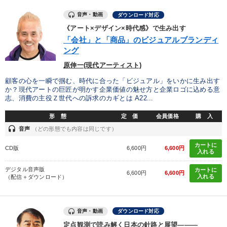
音声・動画
ダウンロード対応
《アート×デザイン×時代感》で生み出す
「会社」と「商品」のビジュアルブランディ
ング
原伸一(現代アーティスト)
顧客の心を一瞬で掴む、時代に合った「ビジュアル」をいかに生み出す
か？現代アートの巨匠が明かす企業価値の魅せ方と企業ロゴに込める意
志、消費の主役Ｚ世代への訴求のカギとは A22...
形 態
定 価
会員価格
購 入
headset
音声
（どの形態でも内容は同じです）
カートに
CD版
6,600円
6,600円
入れる
デジタル音声版
カートに
6,600円
6,600円
入れる
（配信＋ダウンロード）
音声・動画
ダウンロード対応
定点観測で読み解く日本の針路と展望―――