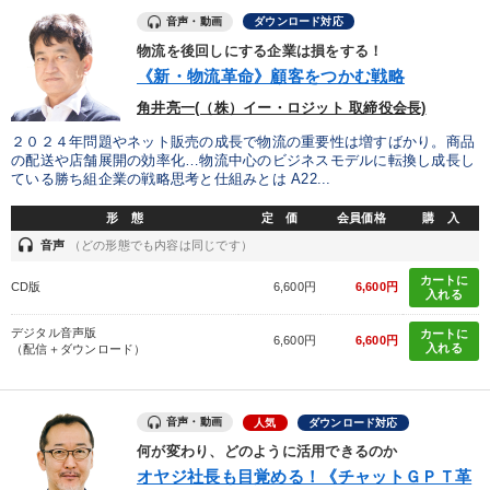
音声・動画
ダウンロード対応
物流を後回しにする企業は損をする！
《新・物流革命》顧客をつかむ戦略
角井亮一(（株）イー・ロジット 取締役会長)
２０２４年問題やネット販売の成長で物流の重要性は増すばかり。商品
の配送や店舗展開の効率化…物流中心のビジネスモデルに転換し成長し
ている勝ち組企業の戦略思考と仕組みとは A22...
形 態
定 価
会員価格
購 入
headset
音声
（どの形態でも内容は同じです）
カートに
CD版
6,600円
6,600円
入れる
デジタル音声版
カートに
6,600円
6,600円
入れる
（配信＋ダウンロード）
音声・動画
人気
ダウンロード対応
何が変わり、どのように活用できるのか
オヤジ社長も目覚める！《チャットＧＰＴ革