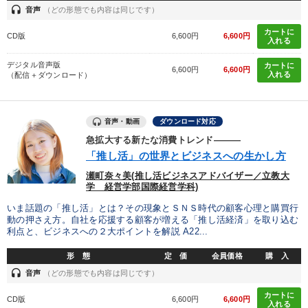
headset
音声
（どの形態でも内容は同じです）
カートに
CD版
6,600円
6,600円
入れる
デジタル音声版
カートに
6,600円
6,600円
入れる
（配信＋ダウンロード）
音声・動画
ダウンロード対応
急拡大する新たな消費トレンド―――
「推し活」の世界とビジネスへの生かし方
瀬町奈々美(推し活ビジネスアドバイザー／立教大
学 経営学部国際経営学科)
いま話題の「推し活」とは？その現象とＳＮＳ時代の顧客心理と購買行
動の押さえ方。自社を応援する顧客が増える「推し活経済」を取り込む
利点と、ビジネスへの２大ポイントを解説 A22...
形 態
定 価
会員価格
購 入
headset
音声
（どの形態でも内容は同じです）
カートに
CD版
6,600円
6,600円
入れる