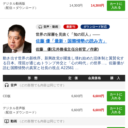
デジタル動画版
カートに
14,300円
14,300円
入れる
（配信＋ダウンロード）
タグ・キーワード
マーケティング
トレンド
ビジネスモデル
一倉定
音声・動画
最新刊
ダウンロード対応
世界の深層を見抜く「知の巨人」――
広報・PR
成功哲学
銀行交渉
いい会社
佐藤 優「最新・国際情勢の読み方」
佐藤 優(元外務省主任分析官／作家)
プロ経営者
創業者
ドラッカー
スポーツ関連
動き出す世界の新秩序。新興政党が躍進し壊れ始めた旧体制と翼賛化す
繁盛
生産性向上
大竹愼一
不動産投資
る日本。理屈が通じぬトランプ外交と「心の時代」の世界…。佐藤優が
読む国際情勢の真実と社長の視点 A22561 ...
マネジメント
多角化・新規事業
商品開発
形 態
定 価
会員価格
購 入
headset
音声
（どの形態でも内容は同じです）
インバウンド
心を磨く
モチベーション
カートに
CD版
6,600円
6,600円
入れる
仕事術・ビジネスハック
賃金制度
デジタル音声版
カートに
6,600円
6,600円
入れる
（配信＋ダウンロード）
※「更新」を押すと「タグ・キーワード」を更新いただけます。
ondemand_video
動画
（どの形態でも内容は同じです）