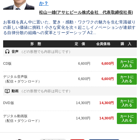
か？
製造業
卸売・小売・飲食業
建設・不動産業
松山一雄(アサヒビール株式会社 代表取締役社長)
IT・サービス・金融業
コンサルタント
専門家
お客様を真ん中に置いた、驚き・感動・ワクワクの魅力を生む常識破り
の新しい価値に挑戦！小さな変化を次々起こしイノベーションが連鎖す
る自律分散の組織への変革とリーダーシップ A2...
キーワード
形 態
定 価
会員価格
購 入
headset
音声
（どの形態でも内容は同じです）
トレンド
労務問題・人事対策
SNS活用
カートに
CD版
6,600円
6,600円
入れる
テレビ・ネットで話題
デジタルマーケティング
大竹愼一
デジタル音声版
カートに
6,600円
6,600円
入れる
（配信＋ダウンロード）
※「更新」を押すと「テーマ」「キーワード」を更新いただけます。
ondemand_video
動画
（どの形態でも内容は同じです）
カートに
DVD版
14,300円
14,300円
経営音声・動画を探す
ondemand_video
refresh
入れる
更新する
デジタル動画版
全国経営者セミナー収録物以外の経営教材（全762タイトル）からお探
カートに
14,300円
14,300円
入れる
（配信＋ダウンロード）
しいただけます
カテゴリー