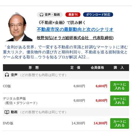
販売力を強化したい
組織を強化したい
音声・動画
最新刊
ダウンロード対応
《不動産×金融》で読み解く
財務・数字力の向上
社員研修を行いたい
不動産市況の最新動向と次のシナリオ
発想力を磨きたい
経営体系を学びたい
牧野知弘(オラガ総研株式会社 代表取締役)
「金利がある世界」で一変する不動産の常識と好調なマーケットに潜む
重大リスク。優良物件の選び方と期待利回り、不動産を巡る規制強化と
キーワード
ゲーム化する取引…ウラを知るプロが解説 A22...
形 態
定 価
会員価格
購 入
相続・事業承継
プレゼン
経済予測
マーケティング
headset
音声
（どの形態でも内容は同じです）
AI
サービス
カートに
CD版
6,600円
6,600円
入れる
デジタル音声版
カートに
※「更新」を押すと「カテゴリー」「目的別」「キーワード」を更新いただけます。
6,600円
6,600円
入れる
（配信＋ダウンロード）
ondemand_video
動画
（どの形態でも内容は同じです）
タグから探す
local_offer
refresh
更新する
カートに
DVD版
14,300円
14,300円
入れる
すべての音声・動画（全2077タイトル）からお探しいただけます