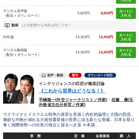
デジタル音声版
カートに
6,600円
6,600円
入れる
（配信＋ダウンロード）
ondemand_video
動画
（どの形態でも内容は同じです）
カートに
DVD版
14,300円
14,300円
入れる
デジタル動画版
カートに
14,300円
14,300円
入れる
（配信＋ダウンロード）
音声・動画
新刊
ダウンロード対応
インテリジェンスの巨匠が徹底討論
《これから世界はどうなる！》
手嶋龍一(外交ジャーナリスト／作家)
・
佐藤 優(元
外務省主任分析官／作家)
ウクライナとイスラエル戦争の真実を見抜く内在的論理と大国の思惑。
微妙な均衡が崩れる大統領選挙後の世界に迫る新たな脅威。日本を取り
巻く国際情勢への社長の視点と採るべき道 ※本講...
形 態
定 価
会員価格
購 入