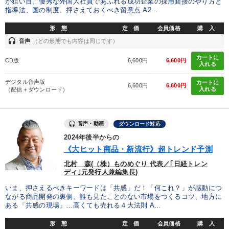
が狙い目。優秀な外国人社員であふれる成功企業の採用面接のやり方と
指導法、国の制度、押さえておくべき留意点 A2...
形 態
定 価
会員価格
購 入
headset
音声
（どの形態でも内容は同じです）
カートに
CD版
6,600円
6,600円
入れる
デジタル音声版
カートに
6,600円
6,600円
入れる
（配信＋ダウンロード）
音声・動画
ダウンロード対応
2024年後半からの
《大ヒット商品・新流行》超トレンド予測
北村 森(（株）ものめぐり 代表／｢日経トレン
ディ｣元発行人兼編集長)
いま、押さえるべきキーワードは「共感」だ！「何これ？」が感動につ
ながる商品開発の裏側、誰も見たことのない市場をつくるコツ、地方に
ある「共感の現場」…高くても売れる４大法則 A...
形 態
定 価
会員価格
購 入