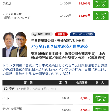
カートに
DVD版
14,300円
14,300円
入れる
デジタル動画版
カートに
14,300円
14,300円
入れる
（配信＋ダウンロード）
音声・動画
最新刊
ダウンロード対応
元日銀審議委員・安達誠司VS上念司
どう変わる？日本経済と世界経済
安達誠司(前日本銀行 政策委員会審議委員)
・
上念
司(経済評論家／株式会社監査と分析 代表取締役)
トランプ関税「合意」で日本の経済はどうなる？元日銀審議委員と気鋭
の経済評論家が読む日米金利の動向とインフレの行方、日銀〝利上げ〟
の思惑、現地から見る米国景気のリアル A225...
形 態
定 価
会員価格
購 入
headset
音声
（どの形態でも内容は同じです）
カートに
CD版
6,600円
6,600円
入れる
デジタル音声版
カートに
6,600円
6,600円