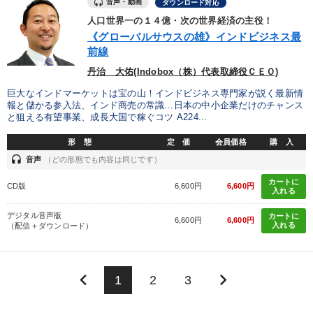
音声・動画
ダウンロード対応
人口世界一の１４億・次の世界経済の主役！
《グローバルサウスの雄》インドビジネス最
前線
丹治 大佑(Indobox（株）代表取締役ＣＥＯ)
巨大なインドマーケットは宝の山！インドビジネス専門家が説く最新情
報と儲かる参入法、インド商売の常識…日本の中小企業だけのチャンス
と狙える有望事業、成長大国で稼ぐコツ A224...
形 態
定 価
会員価格
購 入
headset
音声
（どの形態でも内容は同じです）
カートに
CD版
6,600円
6,600円
入れる
デジタル音声版
カートに
6,600円
6,600円
入れる
（配信＋ダウンロード）
keyboard_arrow_left
keyboard_arrow_right
1
2
3