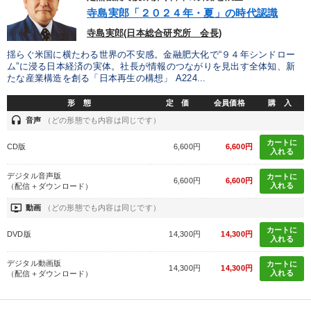
寺島実郎「２０２４年・夏」の時代認識
寺島実郎(日本総合研究所 会長)
揺らぐ米国に横たわる世界の不安感。金融肥大化で“９４年シンドロー
ム”に浸る日本経済の実体。社長が情報のつながりを見出す全体知、新
たな産業構造を創る「日本再生の構想」 A224...
形 態
定 価
会員価格
購 入
headset
音声
（どの形態でも内容は同じです）
カートに
CD版
6,600円
6,600円
入れる
デジタル音声版
カートに
6,600円
6,600円
入れる
（配信＋ダウンロード）
ondemand_video
動画
（どの形態でも内容は同じです）
カートに
DVD版
14,300円
14,300円
入れる
デジタル動画版
カートに
14,300円
14,300円
入れる
（配信＋ダウンロード）