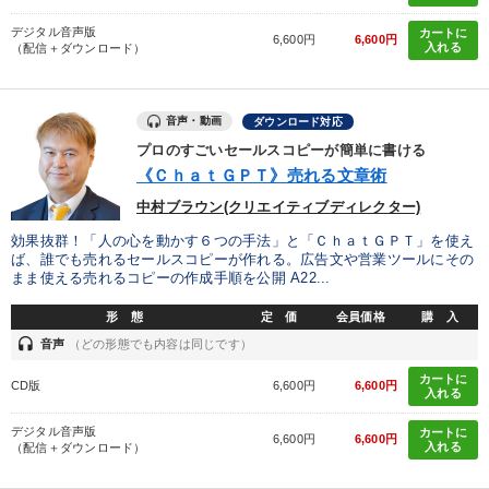
デジタル音声版
カートに
6,600円
6,600円
入れる
（配信＋ダウンロード）
音声・動画
ダウンロード対応
プロのすごいセールスコピーが簡単に書ける
《ＣｈａｔＧＰＴ》売れる文章術
中村ブラウン(クリエイティブディレクター)
効果抜群！「人の心を動かす６つの手法」と「ＣｈａｔＧＰＴ」を使え
ば、誰でも売れるセールスコピーが作れる。広告文や営業ツールにその
まま使える売れるコピーの作成手順を公開 A22...
形 態
定 価
会員価格
購 入
headset
音声
（どの形態でも内容は同じです）
カートに
CD版
6,600円
6,600円
入れる
デジタル音声版
カートに
6,600円
6,600円
入れる
（配信＋ダウンロード）