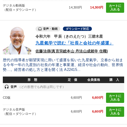
デジタル動画版
カートに
14,300円
14,300円
入れる
（配信＋ダウンロード）
音声・動画
ダウンロード対応
令和六年 甲辰（きのえたつ）三碧木星
九星氣学で読む「社長と会社の年盛運」
佐藤法偀(真言宗総本山 丹法山成就寺 住職)
歴代の指導者が願望実現に用いて盛運を拓いた九星氣学。立春から始ま
る今年一年の九星別の社長の年運と事業運、経済や社会の動向、世界情
勢…。経営者の処し方と運を開く法 A22415...
形 態
定 価
会員価格
購 入
headset
音声
（どの形態でも内容は同じです）
カートに
CD版
6,600円
6,600円
入れる
デジタル音声版
カートに
6,600円
6,600円
入れる
（配信＋ダウンロード）