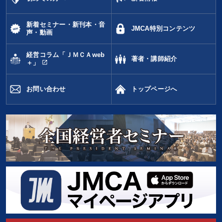
新着セミナー・新刊本・音
JMCA特別コンテンツ
声・動画
経営コラム「ＪＭＣＡweb
著者・講師紹介
open_in_new
＋」
お問い合わせ
トップページへ