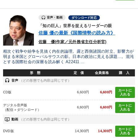
音声・動画
ダウンロード対応
「知の巨人」世界を捉えるリーダーの眼
佐藤 優の最新《国際情勢の読み方》
佐藤 優(作家／元外務省主任分析官)
相次ぐ戦争や紛争を見抜く内在的論理。露と西側諸国の対立、影響力が
弱まる米国とグローバルサウスの影。日本の政治に見える課題…。混沌
とする国際社会の深層を読み解く A22411 ...
形 態
定 価
会員価格
購 入
headset
音声
（どの形態でも内容は同じです）
カートに
CD版
6,600円
6,600円
入れる
デジタル音声版
カートに
6,600円
6,600円
入れる
（配信＋ダウンロード）
ondemand_video
動画
（どの形態でも内容は同じです）
カートに
DVD版
14,300円
14,300円
入れる