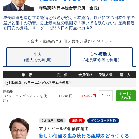
優秀各社の智恵と戦略
事業家のロマンと経営
寺島実郎(日本総合研究所 会長)
若手異才経営者の発想
専門家のアドバイス
成長軌道を進む世界経済と低迷が続く日本経済。岐路に立つ日本企業の
選択と集中の功罪。史上最高益の裏側で「稼いでも残らない」産業構造
と円安の誘惑。リーダーに問う日本再生の力 A2...
リーダーの器量を学ぶ
＜音声・動画のご利用人数をお選びください＞
テーマ
１人
1〜複数人
(個人での利用)
(
社員研修等で利用)
【5月】音声・映像
最新技術・トレンド
営業・社員研修
形 態
定 価
会員価格
受講人数
購 入
大竹愼一書籍
ondemand_video
動画版（eラーニングシステムを使用）
動画版
「利上げ時代の最新・銀行対策」＋「不動産市況予測」＋「市場
カートに
（eラーニングシステムを使
14,300円
14,300円
予測と株式投資」最新刊
入れる
用）
会社のパフォーマンスを高める講話
音声・動画
最新刊
ダウンロード対応
業種
アサヒビールの新価値創造
新しい価値を生み続ける組織をどうつくる