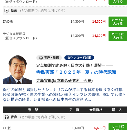
入れる
（配信＋ダウンロード）
ondemand_video
動画
（どの形態でも内容は同じです）
カートに
DVD版
14,300円
14,300円
入れる
デジタル動画版
カートに
14,300円
14,300円
入れる
（配信＋ダウンロード）
音声・動画
ダウンロード対応
定点観測で読み解く日本の針路と展望―――
寺島実郎「２０２５年・夏」の時代認識
寺島実郎(日本総合研究所 会長)
保守の融解と屈折したナショナリズムが浮上する日本を取り巻く幻想。
経済政策が招く国の生業への関税と輸入インフレの鉄槌、稼いでも残ら
ない構造の限界。いま採るべき日本再生の道筋 A...
形 態
定 価
会員価格
購 入
headset
音声
（どの形態でも内容は同じです）
カートに
CD版
6,600円
6,600円
入れる