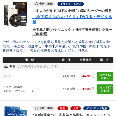
音声・動画
ダウンロード対応
いまよみがえる“経営の神様”の真のリーダーの極意
「松下幸之助の人づくり」DVD版・デジタル
版
松下幸之助(パナソニック（旧松下電器産業）グルー
プ創業者)
一代で今のパナソニックを創業し世界的企業へと成長させた“経営の神
様”松下幸之助。混迷する日本の未来を憂い、私財70億円を投じて松下
政経塾を設立し、各界の指導者の育成にも尽力。稀代の...
形 態
定 価
会員価格
購 入
ondemand_video
動画
（どの形態でも内容は同じです）
カートに
DVD版
44,000円
44,000円
入れる
デジタル動画版
カートに
44,000円
44,000円
入れる
（配信＋ダウンロード）
音声・動画
新刊
人気
ダウンロード対応
“直感×理論”で、高収益と高回転、キャッシュリッ