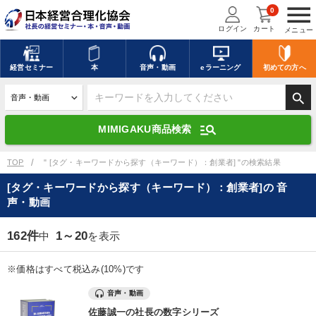
menu
0
ログイン
カート
メニュー
キーワードを入力して探す
edit
経営
セミナー
本
音声・動画
eラーニング
初めての方
へ
search
デジタル版対応のみ検索結果に表示する
manage_search
MIMIGAKU商品検索
search
上記の条件で検索
TOP
" [タグ・キーワードから探す（キーワード）：創業者] "の検索結果
[タグ・キーワードから探す（キーワード）：創業者]の 音
声・動画
講演収録物を探す
mic
refresh
更新する
162件
1～20
中
を表示
全国経営者セミナー講演収録物（全1315タイトル）からお探しいただけ
ます
※価格はすべて税込み(10%)です
カテゴリー
音声・動画
佐藤誠一の社長の数字シリーズ