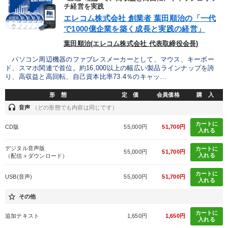
チ経営を実践
エレコム株式会社 創業者 葉田順治の「一代
で1000億企業を築く成長と実践の経営」
葉田順治(エレコム株式会社 代表取締役会長)
パソコン周辺機器のファブレスメーカーとして、マウス、キーボー
ド、スマホ関連で首位。約16,000以上の幅広い製品ラインナップを誇
り、高収益と高回転、自己資本比率73.4％のキャッ...
形 態
定 価
会員価格
購 入
headset
音声
（どの形態でも内容は同じです）
カートに
CD版
55,000円
51,700円
入れる
デジタル音声版
カートに
55,000円
51,700円
入れる
（配信＋ダウンロード）
カートに
USB(音声)
55,000円
51,700円
入れる
star_border
その他
カートに
追加テキスト
1,650円
1,650円
入れる