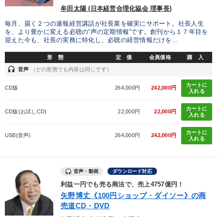
牟田太陽 (日本経営合理化協会 理事長)
毎月、届く２つの速報経営講話が社長業を確実にサポート。社長人生
を、より豊かに変える必聴の“声の定期情報”です。創刊から１７年目を
迎えた今も、社長の実務に特化し、必聴の経営情報だけを...
形 態
定 価
会員価格
購 入
headset
音声
（どの形態でも内容は同じです）
カートに
CD版
264,000円
242,000円
入れる
カートに
CD版(お試しCD)
22,000円
22,000円
入れる
カートに
USB(音声)
264,000円
242,000円
入れる
音声・動画
ダウンロード対応
利益一円でも売る商法で、売上4757億円！
矢野博丈《100円ショップ・ダイソー》の商
売道CD・DVD