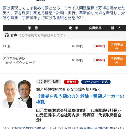
夢は実現してこそ初めて夢となる！ミライ人間洗濯機で万博を沸かせた
両利きの経営
SDGs
生産性向上
男の、夢を現実に変える構想・計画・実行。革新的な技術を牽引し、介
護や農業、宇宙産業まで広げる挑戦と発想 A22...
※「更新」を押すと「カテゴリー」「目的別」「キーワード」を更新いただけます。
形 態
定 価
会員価格
購 入
headset
音声
（どの形態でも内容は同じです）
タグから探す
local_offer
refresh
更新する
予約申込
CD版
6,600円
6,600円
み
すべての音声・動画（全2077タイトル）からお探しいただけます
デジタル音声版
予約申込
6,600円
6,600円
み
（配信＋ダウンロード）
タグ・キーワード
企業再建
デジタルマーケティング
DX
音声・動画
最新刊
ダウンロード対応
麹と発酵技術で新たな市場を切り拓く
聞き手・作間信司
MBA
販売戦略
ビジネスモデル
《世界を救う麹の力》老舗・種麹メーカーの
挑戦
一流人
推薦
企業文化
後継者
人事戦略
山元文晴(株式会社源麹研究所 代表取締役社長)
・
山元正博(株式会社河内源一郎商店 代表取締役会
創業者
モノづくり
海外の成功事例
異発想
長)
父との対立で突然の解雇、明日には不渡りの瀬戸際から麹の観光ビジネ