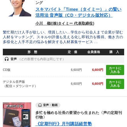
ング
スキマバイト「Timee（タイミー）」の賢い
活用法 音声版（CD・デジタル版対応）
小川 嶺((株)タイミー 代表取締役)
繁忙期だけ人手が欲しい、増員したい…学生から社会人まで企業が望む
人材をマッチング。スキルや評価も見える化し即戦力を獲得。働き方の
多様化と人手不足の悩みを解決する人材募集サービス ...
形 態
定 価
会員価格
購 入
headset
音声
（どの形態でも内容は同じです）
カートに
CD版
6,600円
6,600円
入れる
デジタル音声版
カートに
6,600円
6,600円
入れる
（配信＋ダウンロード）
音声・動画
多忙を極める社長の要望から生まれた〈声の定期刊
行物〉
《定期刊行》月刊講話経営塾