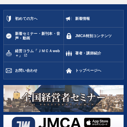
初めての方へ
新着情報
新着セミナー・新刊本・音
JMCA特別コンテンツ
声・動画
経営コラム「ＪＭＣＡweb
著者・講師紹介
open_in_new
＋」
お問い合わせ
トップページへ