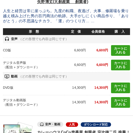
矢野博丈(大創産業 創業者)
人生と経営は常に崖っぷち。九度の転職、夜逃げ、火事…修羅場を乗り
越え積み上げた男の百円商法の軌跡。大手がしにくい商品作り、「あり
がとう」の不思議なチカラ、「運」のつくり方… ...
形 態
定 価
会員価格
購 入
headset
音声
（どの形態でも内容は同じです）
カートに
CD版
6,600円
6,600円
入れる
デジタル音声版
カートに
6,600円
6,600円
入れる
（配信＋ダウンロード）
ondemand_video
動画
（どの形態でも内容は同じです）
カートに
DVD版
14,300円
14,300円
入れる
デジタル動画版
カートに
14,300円
14,300円
入れる
（配信＋ダウンロード）
音声・動画
人気
ダウンロード対応
カレーハウスCoCo壱番屋 創業者 宗次德二氏 推薦！