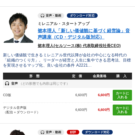
音声・動画
ダウンロード対応
ミレニアル・スタートアップ
裙本理人「新しい価値観に基づく経営論」音
声講座（CD・デジタル版対応）
裙本理人(セルソース(株) 代表取締役社長CEO)
新しい価値観で生きるミレニアル世代以降が会社の中心になる時代の
「組織のつくり方」。リーダーが経営と人生に集中できる思考法、目標
を実現させるマップ化、良い会社の条件 A2221...
形 態
定 価
会員価格
購 入
headset
音声
（どの形態でも内容は同じです）
カートに
CD版
6,600円
6,600円
入れる
デジタル音声版
カートに
6,600円
6,600円
入れる
（配信＋ダウンロード）
音声・動画
好評
ダウンロード対応