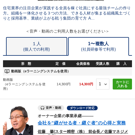
住宅業界の注目企業が実践する全員を稼ぐ社員にする最強チームの作り
方。組織を一体化させる３つの方法、できる人材が集まる組織風土づく
りと採用基準、業績が上がる戦う集団の育て方 A...
＜音声・動画のご利用人数をお選びください＞
１人
1〜複数人
(個人での利用)
(
社員研修等で利用)
形 態
定 価
会員価格
受講人数
購 入
ondemand_video
動画版（eラーニングシステムを使用）
動画版
カートに
（eラーニングシステムを使
14,300円
14,300円
入れる
用）
音声・動画
ダウンロード対応
オーナー企業の事業承継―――
会社を“継がせる者・継ぐ者”の心得と実務
佐藤 肇(スター精密（株） 前会長／佐藤マネジメ