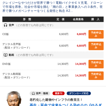
全国経営者セミナー収録物以外の経営教材（全762タイトル）からお探
クレイジーなやつだけが世界で勝つ！電動バイクやＥＶ充電、ドローン
しいただけます
で市場を席巻。社会や市場を掴む「潮の目」と事業参入への３条件。世
界で勝つメガベンチャーをつくる覚悟と執念 A2...
カテゴリー
形 態
定 価
会員価格
購 入
headset
音声
（どの形態でも内容は同じです）
成功哲学・人間学
予約申込
CD版
6,600円
6,600円
み
全国経営者セミナー収録〈売れ筋・人気〉音声＆動画20選
デジタル音声版
予約申込
6,600円
6,600円
み
（配信＋ダウンロード）
【最新刊】精神科医・和田秀樹の「老いない力」＋健康な社長と
会社をつくる厳選講話
ondemand_video
動画
（どの形態でも内容は同じです）
予約申込
DVD版
14,300円
14,300円
最新技術・トレンド
み
デジタル動画版
予約申込
【最新刊】時代を超える経営150の言葉＋社長のスピーチ・話材
14,300円
14,300円
集２タイトル
み
（配信＋ダウンロード）
組織・採用・スキル
148回夏季大会
音声・動画
最新刊
ダウンロード対応
2026年春季全国経営者セミナー収録講演ＣＤ・講演ＤＶＤ・デジ
老朽化した建物やインフラの救世主！
タル版（音声／動画ストリーミング・ダウンロード）
再生・延命で未来をつくる染めＱの《ゆるぎ