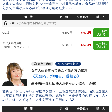
株式投資
労務問題・人事対策
ドラッカー
商品開発
ス化で大成功！窮地を救った一倉定と中村天風の教え。食品から環境浄
化まで市場が広がる麹ビジネスと秘めた力 A22...
ブランディング
インフレ対策・値上げ
感動講話
形 態
定 価
会員価格
購 入
headset
話し方
音声
（どの形態でも内容は同じです）
カートに
CD版
6,600円
6,600円
入れる
※「更新」を押すと「タグ・キーワード」を更新いただけます。
デジタル音声版
カートに
6,600円
6,600円
入れる
（配信＋ダウンロード）
音声・動画
ダウンロード対応
百年人生を笑って過ごす生き方の知恵
《天知る、地知る、我知る》
高橋恵(一般社団法人おせっかい協会 会長)
愛ある「おせっかい」が世界を救う！上場企業の創業者が悩める企業人
に笑顔を与える社会起業家に転身。成功を引き寄せる心の持ち方、人と
の「ご縁」と拓き方、人生を変える手紙の力 A2...
形 態
定 価
会員価格
購 入