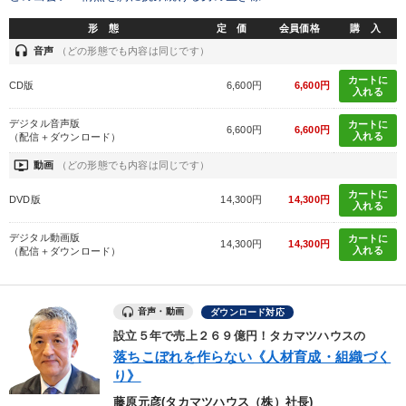
形 態
定 価
会員価格
購 入
headset
音声
（どの形態でも内容は同じです）
カートに
CD版
6,600円
6,600円
入れる
デジタル音声版
カートに
6,600円
6,600円
入れる
（配信＋ダウンロード）
ondemand_video
動画
（どの形態でも内容は同じです）
カートに
DVD版
14,300円
14,300円
入れる
デジタル動画版
カートに
14,300円
14,300円
入れる
（配信＋ダウンロード）
音声・動画
ダウンロード対応
設立５年で売上２６９億円！タカマツハウスの
落ちこぼれを作らない《人材育成・組織づく
り》
藤原元彦(タカマツハウス（株）社長)