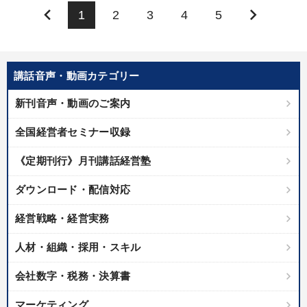
keyboard_arrow_left
keyboard_arrow_right
1
2
3
4
5
講話音声・動画カテゴリー
新刊音声・動画のご案内
全国経営者セミナー収録
《定期刊行》月刊講話経営塾
ダウンロード・配信対応
経営戦略・経営実務
人材・組織・採用・スキル
会社数字・税務・決算書
マーケティング