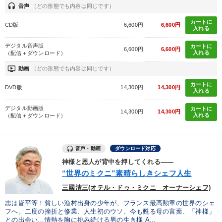
headset
音声
（どの形態でも内容は同じです）
カートに
CD版
6,600円
6,600円
入れる
デジタル音声版
カートに
6,600円
6,600円
入れる
（配信＋ダウンロード）
ondemand_video
動画
（どの形態でも内容は同じです）
カートに
DVD版
14,300円
14,300円
入れる
デジタル動画版
カートに
14,300円
14,300円
入れる
（配信＋ダウンロード）
音声・動画
ダウンロード対応
神様と恩人が背中を押してくれる――
“世界のミクニ”素晴らしきシェフ人生
三國清三(オテル・ドゥ・ミクニ オーナーシェフ)
志は皆平等！貧しい漁村出身の少年が、フランス最高勲章の世界のシェ
フへ。二度の挫折と修業、人生初のウソ、今も甦る母の言葉、「神様」
との出会い…情熱を胸に挑み続ける男の生き様 A...