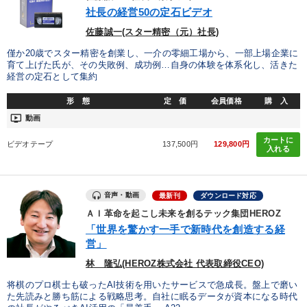
優秀各社の智恵と戦略
事業家のロマンと経営
社長の経営50の定石ビデオ
佐藤誠一(スター精密（元）社長)
若手異才経営者の発想
専門家のアドバイス
僅か20歳でスター精密を創業し、一介の零細工場から、一部上場企業に
育て上げた氏が、その失敗例、成功例…自身の体験を体系化し、活きた
リーダーの器量を学ぶ
経営の定石として集約
形 態
定 価
会員価格
購 入
テーマ
ondemand_video
動画
カートに
ビデオテープ
137,500円
129,800円
音声と動画で学ぶ
入れる
仕事のスキルと人間力を高める知恵を身につける
音声・動画
最新刊
ダウンロード対応
【3月】音声・映像
ＡＩ革命を起こし未来を創るテック集団HEROZ
「世界を驚かす一手で新時代を創造する経
最新刊・戦略参謀ChatGPT実戦法と中小企業のDXと講話ご案内
営」
【1月】音声・映像
林 隆弘(HEROZ株式会社 代表取締役CEO)
将棋のプロ棋士も破ったAI技術を用いたサービスで急成長。盤上で磨い
2025年夏季全国経営者セミナー収録講演ＣＤ・講演ＤＶＤ・デジ
た先読みと勝ち筋による戦略思考。自社に眠るデータが資本になる時代
タル版（音声／動画ストリーミング・ダウンロード）