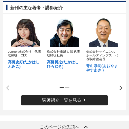
新刊の主な著者・講師紹介
concon株式会社 代表
株式会社雨風太陽 代表
株式会社サイエンス
髙
取締役 CEO
取締役社長
ホールディングス 代
村
表取締役会長
髙橋史好(たかはし
高橋博之(たかはし
し
青山恭明(あおやま
ふみこ)
ひろゆき)
やすあき )
keyboard_arrow_right
講師紹介一覧を見る
keyboard_arrow_up
このページの先頭へ