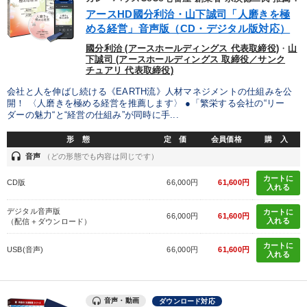
アースHD國分利治・山下誠司「人磨きを極
める経営」音声版（CD・デジタル版対応）
國分利治 (アースホールディングス 代表取締役)
・
山
下誠司 (アースホールディングス 取締役／サンク
チュアリ 代表取締役)
会社と人を伸ばし続ける《EARTH流》人材マネジメントの仕組みを公
開！ 〈人磨きを極める経営を推薦します〉 ●「繁栄する会社の“リー
ダーの魅力“と“経営の仕組み”が同時に手...
形 態
定 価
会員価格
購 入
headset
音声
（どの形態でも内容は同じです）
カートに
CD版
66,000円
61,600円
入れる
デジタル音声版
カートに
66,000円
61,600円
入れる
（配信＋ダウンロード）
カートに
USB(音声)
66,000円
61,600円
入れる
音声・動画
ダウンロード対応