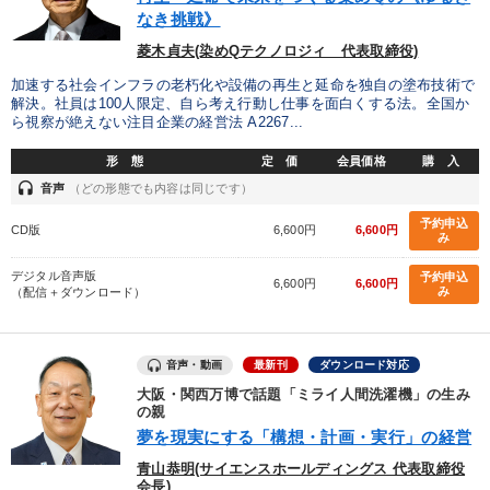
なき挑戦》
後継社長・アトツギ
147回春季大会
菱木貞夫(染めQテクノロジィ 代表取締役)
2025年夏季全国経営者セミナー収録講演ＣＤ・講演ＤＶＤ・デジ
タル版（音声／動画ストリーミング・ダウンロード）
加速する社会インフラの老朽化や設備の再生と延命を独自の塗布技術で
解決。社員は100人限定、自ら考え行動し仕事を面白くする法。全国か
ら視察が絶えない注目企業の経営法 A2267...
最新刊・戦略参謀ChatGPT実戦法と中小企業のDXと講話ご案内
形 態
定 価
会員価格
購 入
headset
音声
（どの形態でも内容は同じです）
目的別
予約申込
CD版
6,600円
6,600円
み
財務・数字力の向上
新事業・新商品づくり
デジタル音声版
予約申込
6,600円
6,600円
み
（配信＋ダウンロード）
後継者に聞かせたい
パフォーマンス向上
社員研修を行いたい
財務・数字力の向上
音声・動画
最新刊
ダウンロード対応
大阪・関西万博で話題「ミライ人間洗濯機」の生み
の親
キーワード
夢を現実にする「構想・計画・実行」の経営
青山恭明(サイエンスホールディングス 代表取締役
コロナ禍対策
MBA
デジタルマーケティング
会長)