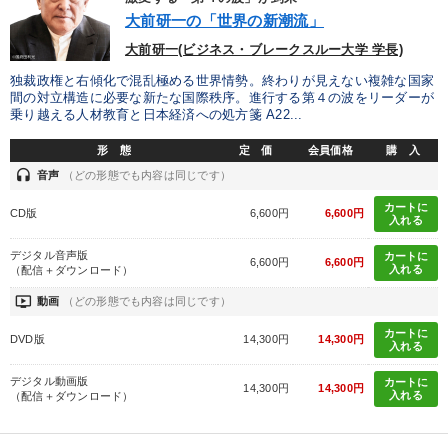
大前研一の「世界の新潮流」
大前研一(ビジネス・ブレークスルー大学 学長)
独裁政権と右傾化で混乱極める世界情勢。終わりが見えない複雑な国家
間の対立構造に必要な新たな国際秩序。進行する第４の波をリーダーが
乗り越える人材教育と日本経済への処方箋 A22...
形 態
定 価
会員価格
購 入
headset
音声
（どの形態でも内容は同じです）
カートに
CD版
6,600円
6,600円
入れる
デジタル音声版
カートに
6,600円
6,600円
入れる
（配信＋ダウンロード）
ondemand_video
動画
（どの形態でも内容は同じです）
カートに
DVD版
14,300円
14,300円
入れる
デジタル動画版
カートに
14,300円
14,300円
入れる
（配信＋ダウンロード）