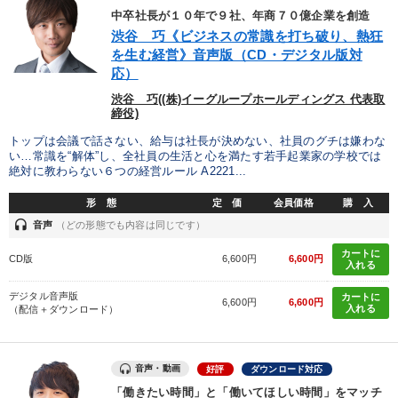
中卒社長が１０年で９社、年商７０億企業を創造
渋谷 巧《ビジネスの常識を打ち破り、熱狂
を生む経営》音声版（CD・デジタル版対
応）
渋谷 巧((株)イーグループホールディングス 代表取
締役)
トップは会議で話さない、給与は社長が決めない、社員のグチは嫌わな
い…常識を“解体”し、全社員の生活と心を満たす若手起業家の学校では
絶対に教わらない６つの経営ルール A2221...
形 態
定 価
会員価格
購 入
headset
音声
（どの形態でも内容は同じです）
カートに
CD版
6,600円
6,600円
入れる
デジタル音声版
カートに
6,600円
6,600円
入れる
（配信＋ダウンロード）
音声・動画
好評
ダウンロード対応
「働きたい時間」と「働いてほしい時間」をマッチ