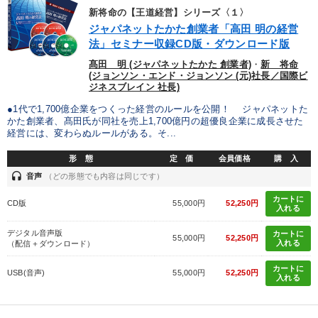
新将命の【王道経営】シリーズ〈１〉
ジャパネットたかた創業者「高田 明の経営
法」セミナー収録CD版・ダウンロード版
髙田 明 (ジャパネットたかた 創業者)
・
新 将命
(ジョンソン・エンド・ジョンソン (元)社長／国際ビ
ジネスブレイン 社長)
●1代で1,700億企業をつくった経営のルールを公開！ ジャパネットた
かた創業者、髙田氏が同社を売上1,700億円の超優良企業に成長させた
経営には、変わらぬルールがある。そ...
形 態
定 価
会員価格
購 入
headset
音声
（どの形態でも内容は同じです）
カートに
CD版
55,000円
52,250円
入れる
デジタル音声版
カートに
55,000円
52,250円
入れる
（配信＋ダウンロード）
カートに
USB(音声)
55,000円
52,250円
入れる