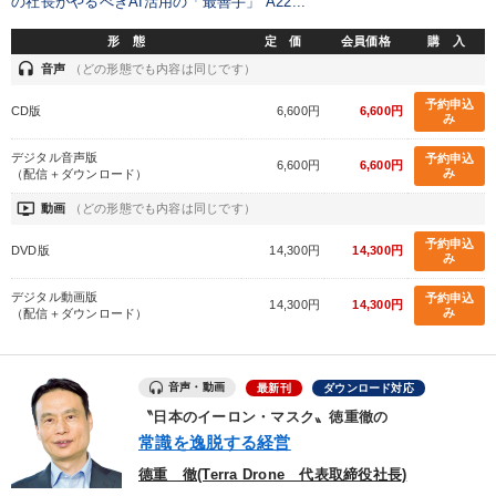
の社長がやるべきAI活用の「最善手」 A22...
形 態
定 価
会員価格
購 入
業種
headset
音声
（どの形態でも内容は同じです）
予約申込
CD版
6,600円
6,600円
み
製造業
卸売・小売・飲食業
建設・不動産業
デジタル音声版
予約申込
6,600円
6,600円
IT・サービス・金融業
コンサルタント
専門家
み
（配信＋ダウンロード）
ondemand_video
動画
（どの形態でも内容は同じです）
キーワード
予約申込
DVD版
14,300円
14,300円
み
一倉定
SDGs
話し方
生き方の指針
デジタル動画版
予約申込
14,300円
14,300円
み
（配信＋ダウンロード）
海外の成功事例
リベラルアーツ
音声・動画
最新刊
ダウンロード対応
※「更新」を押すと「テーマ」「キーワード」を更新いただけます。
〝日本のイーロン・マスク〟徳重徹の
常識を逸脱する経営
経営音声・動画を探す
ondemand_video
refresh
更新する
德重 徹(Terra Drone 代表取締役社長)