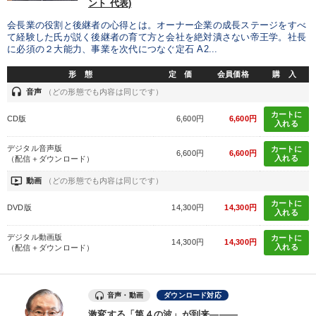
ント 代表)
会長業の役割と後継者の心得とは。オーナー企業の成長ステージをすべ
て経験した氏が説く後継者の育て方と会社を絶対潰さない帝王学。社長
に必須の２大能力、事業を次代につなぐ定石 A2...
形 態
定 価
会員価格
購 入
headset
音声
（どの形態でも内容は同じです）
カートに
CD版
6,600円
6,600円
入れる
デジタル音声版
カートに
6,600円
6,600円
入れる
（配信＋ダウンロード）
ondemand_video
動画
（どの形態でも内容は同じです）
カートに
DVD版
14,300円
14,300円
入れる
デジタル動画版
カートに
14,300円
14,300円
入れる
（配信＋ダウンロード）
音声・動画
ダウンロード対応
激変する「第４の波」が到来―――