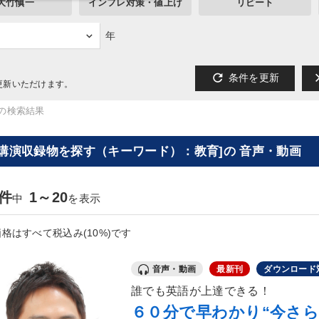
大竹愼一
インフレ対策・値上げ
リピート
年
refresh
cl
条件を更新
更新いただけます。
"の検索結果
[講演収録物を探す（キーワード）：教育]の 音声・動画
1件
1～20
中
を表示
格はすべて税込み(10%)です
音声・動画
最新刊
ダウンロード
誰でも英語が上達できる！
６０分で早わかり“今さら