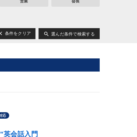
営業
会長
ear
search
条件をクリア
選んだ条件で検索する
対応
”英会話入門