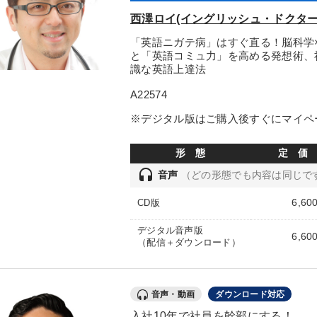
西澤ロイ(イングリッシュ・ドクター
「英語ニガテ病」はすぐ直る！脳科学
と「英語コミュ力」を高める発想術、
識な英語上達法
A22574
※デジタル版はご購入後すぐにマイペ
形 態
定 価
headset
音声
（どの形態でも内容は同じで
6,60
CD版
デジタル音声版
6,60
（配信＋ダウンロード）
音声・動画
ダウンロード対応
入社10年で社員を幹部にする！