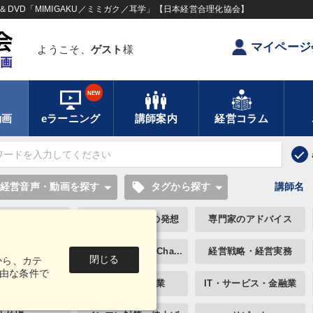
DVD「MIMIGAKU／ミミガク／耳学」【日本経営合理化協会】
マイページ
ようこそ、
ゲスト
様
NEW
動画
eラーニング
講師案内
経営コラム
local_offer
経営音声・動画を探す
タグから探す
講師名
のロマンと経営
若手異才経営者の発想
専門家のアドバイス
ダーの考え方
最新刊・戦略参謀Cha...
経営戦略・経営実務
閉じる
から、カテ
由な条件で
・小売・飲食業
建設・不動産業
IT・サービス・金融業