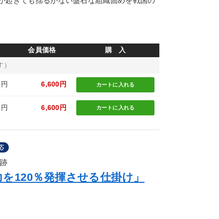
が起きても揺るがない盤石な組織固めを戦国の
会員価格
購 入
す）
0円
6,600円
カートに
入れる
0円
6,600円
カートに
入れる
応
奇跡
を120％発揮させる仕掛け」