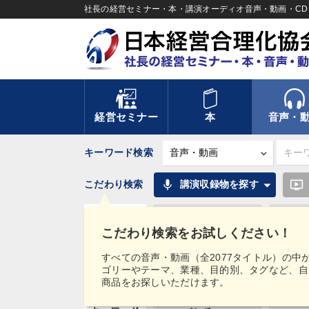
社長の経営セミナー・本・講演オーディオ音声・動画・CD＆
経営セミナー
本
音声・
キーワード検索
mic
ondemand_video
こだわり検索
講演収録物を探す
カテゴリー
優秀各社の智恵と戦略
事業家
こだわり検索をお試しください！
オーナー社長の「現場
経営リー
テーマ
力...
と...
すべての音声・動画（全2077タイトル）の中
ゴリーやテーマ、業種、目的別、タグなど、自
業種
製造業
卸売
商品をお探しいただけます。