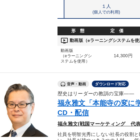
１人
(個人での利用)
形 態
定 価
ondemand_video
動画版（eラーニングシステムを使
動画版
14,300円
（eラーニングシ
ステムを使用）
音声・動画
ダウンロード対応
歴史はリーダーの教訓の宝庫――
福永雅文「本能寺の変に
CD・配信
福永雅文(戦国マーケティング 代表
社員を明智光秀にしない社長の役割と