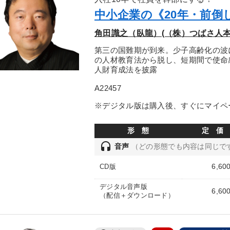
中小企業の《20年・前倒
角田識之（臥龍）(（株）つばさ人
第三の国難期が到来。少子高齢化の波
の人材教育法から脱し、短期間で使命
人財育成法を披露
A22457
※デジタル版は購入後、すぐにマイペ
形 態
定 価
headset
音声
（どの形態でも内容は同じで
6,60
CD版
デジタル音声版
6,60
（配信＋ダウンロード）