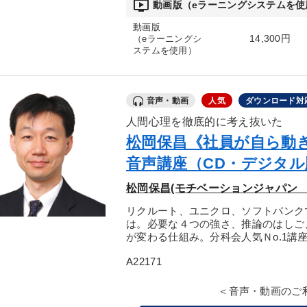
ondemand_video
動画版（eラーニングシステムを使
動画版
14,300円
（eラーニングシ
ステムを使用）
音声・動画
人気
ダウンロード対
人間心理を徹底的に考え抜いた
松岡保昌《社員が自ら動き
音声講座（CD・デジタル
松岡保昌(モチベーションジャパン 
リクルート、ユニクロ、ソフトバンク
は。必要な４つの強さ、推論のはしご
が変わる仕組み。分科会人気Ｎo.1講
A22171
＜音声・動画のご