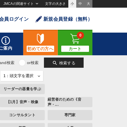
JMCAの関連サイト
文字の大きさ
小
中
大
会員ログイン
新規会員登録（無料）
0
ご案内
初めての方へ
カート
search
and検索
or検索
検索する
リーダーの器量を学ぶ
経営者のための《音
【1月】音声・映像
声・...
コンサルタント
専門家