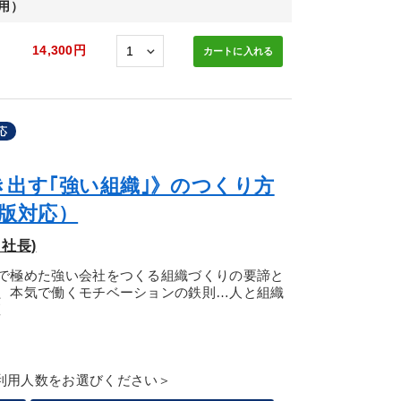
用）
14,300円
カートに
入れる
応
出す｢強い組織｣》のつくり方
版対応）
社長)
で極めた強い会社をつくる組織づくりの要諦と
、本気で働くモチベーションの鉄則…人と組織
座
利用人数をお選びください＞