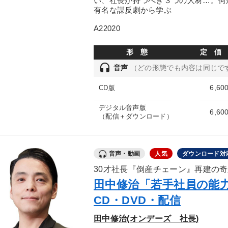
い、社長が持つべき３つの人材…。何
有名な謀反劇から学ぶ
A22020
形 態
定 価
headset
音声
（どの形態でも内容は同じで
6,60
CD版
デジタル音声版
6,60
（配信＋ダウンロード）
音声・動画
人気
ダウンロード対
30才社長『倒産チェーン』再建の
田中修治「若手社員の能力
CD・DVD・配信
田中修治(オンデーズ 社長)