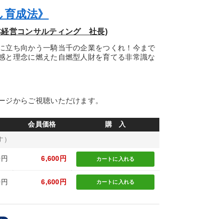
し育成法》
本経営コンサルティング 社長)
に立ち向かう一騎当千の企業をつくれ！今まで
感と理念に燃えた自燃型人財を育てる非常識な
ージからご視聴いただけます。
会員価格
購 入
す）
0円
6,600円
カートに
入れる
0円
6,600円
カートに
入れる