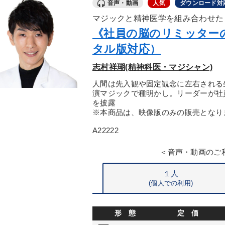
音声・動画
人気
ダウンロード対
マジックと精神医学を組み合わせた
《社員の脳のリミッター
タル版対応）
志村祥瑚(精神科医・マジシャン)
人間は先入観や固定観念に左右される
演マジックで種明かし。リーダーが社
を披露
※本商品は、映像版のみの販売となり
A22222
＜音声・動画のご
１人
(個人での利用)
形 態
定 価