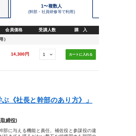
1〜複数人
(
幹部・
社員研修等で利用)
会員価格
受講人数
購 入
用）
14,300円
カートに
入れる
学ぶ《社長と幹部のあり方》」
取締役)
幹部に与える機能と責任。補佐役と参謀役の違