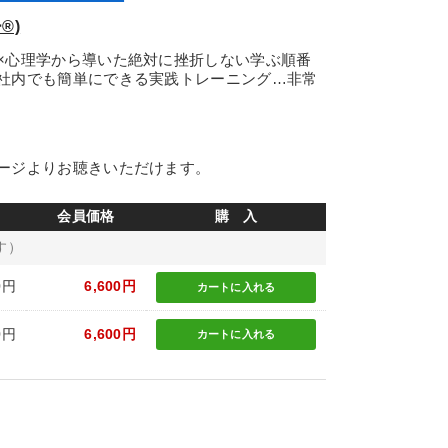
®)
×心理学から導いた絶対に挫折しない学ぶ順番
社内でも簡単にできる実践トレーニング…非常
ージよりお聴きいただけます。
会員価格
購 入
す）
0円
6,600円
カートに
入れる
0円
6,600円
カートに
入れる