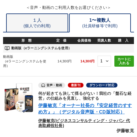
＜音声・動画のご利用人数をお選びください＞
１人
1〜複数人
(個人での利用)
(
社員研修等で利用)
形 態
定 価
会員価格
受講人数
購 入
ondemand_video
動画版（eラーニングシステムを使用）
動画版
カートに
（eラーニングシステムを使
14,300円
14,300円
入れる
用）
音声・動画
最新刊
ダウンロード対応
何が起きても決して揺るがない！我社の「盤石な経
営」の仕組みを見直し、強化する
伊藤敏克「オーナー社長の『安定経営のすす
め方』」（デジタル音声版・CD版対応）
伊藤敏克(ビジネスコンサルティング・ジャパン 代
表取締役社長)
伊藤敏克