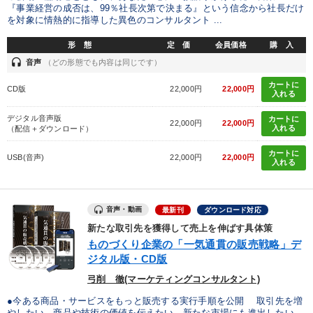
『事業経営の成否は、99％社長次第で決まる』という信念から社長だけ
を対象に情熱的に指導した異色のコンサルタント ...
形 態
定 価
会員価格
購 入
headset
音声
（どの形態でも内容は同じです）
カートに
CD版
22,000円
22,000円
入れる
デジタル音声版
カートに
22,000円
22,000円
入れる
（配信＋ダウンロード）
カートに
USB(音声)
22,000円
22,000円
入れる
音声・動画
最新刊
ダウンロード対応
新たな取引先を獲得して売上を伸ばす具体策
ものづくり企業の「一気通貫の販売戦略」デ
ジタル版・CD版
弓削 徹(マーケティングコンサルタント)
●今ある商品・サービスをもっと販売する実行手順を公開 取引先を増