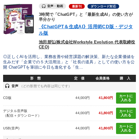
音声・動画
最新刊
ダウンロード対応
3時間で「ChatGPT」と「最新生成AI」の使い方が
早分かり
《ChatGPT＆生成AI》活用術CD版・デジタ
ル版
池田朋弘(株式会社Workstyle Evolution 代表取締役
CEO)
◎正しくAIを活用し、業務改善や経営課題の解決策、新たな企業価値を
生みだす「企業での５大活用法」と「社長の道具」としての使い方を公
開 ChatGPTを筆頭に今日も進化する「生...
形 態
定 価
会員価格
購 入
headset
音声
（どの形態でも内容は同じです）
カートに
CD版
44,000円
41,800円
入れる
デジタル音声版
カートに
44,000円
41,800円
入れる
（配信＋ダウンロード）
カートに
USB(音声)
44,000円
41,800円
入れる