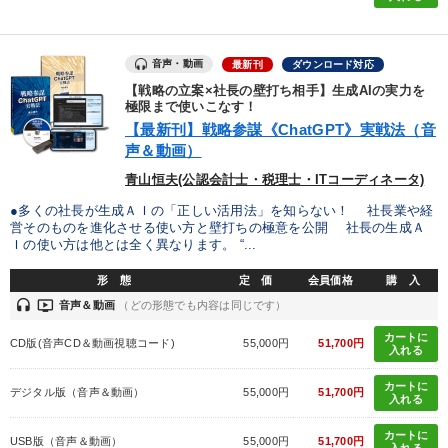
会社のパフォーマンスを高める講話
企業戦略に学ぶ
音声・動画
最新刊
ダウンロード対応
経済・景気・相場予測
【戦略の立案×社長の壁打ち相手】生成AIの実力を
極限まで使いこなす！
経営者のための《音声・動画で学ぶ》講演シリーズ
【最新刊】戦略参謀《ChatGPT》実戦法（音
声＆動画）
経営リーダーの考え方と戦略を学ぶ
組織・採用・スキル
青山恒夫(公認会計士・税理士・ITコーディネータ)
井上和弘の財務力UP
【4月】音声・映像
●多くの社長が生成ＡＩの「正しい活用法」を知らない！ 社長業や経
営そのものを進化させる使い方と壁打ちの極意を公開 社長の生成Ａ
Ｉの使い方は他とは全く異なります。 “...
2025年春季全国経営者セミナー収録講演ＣＤ・講演ＤＶＤ・デジ
タル版（音声／動画ストリーミング・ダウンロード）
形 態
定 価
会員価格
購 入
《強い財務を実践する経営者》講話４選
headset
ondemand_video
音声＆動画
（どの形態でも内容は同じです）
カートに
CD版(音声CD＆動画視聴コード)
55,000円
51,700円
2026年春季全国経営者セミナー収録講演ＣＤ・講演ＤＶＤ・デジ
入れる
タル版（音声／動画ストリーミング・ダウンロード）
カートに
デジタル版（音声＆動画）
55,000円
51,700円
入れる
目的別
カートに
USB版（音声＆動画）
55,000円
51,700円