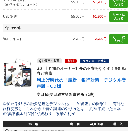
カートに
55,000円
51,700円
入れる
（配信＋ダウンロード）
カートに
USB(音声)
55,000円
51,700円
入れる
star_border
その他
カートに
追加テキスト
2,750円
2,750円
入れる
音声・動画
新刊
ダウンロード対応
金利上昇期のオーナー社長の不安をなくす！最新動
向と実務
利上げ時代の「最新・銀行対策」デジタル音
声版・CD版
安田順(安田経営診断事務所 代表)
◎変わる銀行の融資態度とデジタル化、「AI審査」の衝撃！ 有利な
銀行交渉と、これからの資金調達のやり方とは 約25年続いた日本
の“異常低金利”時代が終わり、政策金利が上...
形 態
定 価
会員価格
購 入