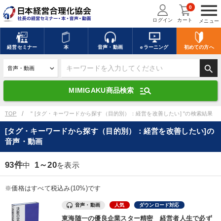
menu
0
ログイン
カート
メニュー
キーワードを入力して探す
edit
経営
セミナー
本
音声・動画
eラーニング
初めての方
へ
search
デジタル版対応のみ検索結果に表示する
manage_search
MIMIGAKU商品検索
search
上記の条件で検索
TOP
" [タグ・キーワードから探す（目的別）：経営を改善したい] "の検索結果
[タグ・キーワードから探す（目的別）：経営を改善したい]の
音声・動画
講演収録物を探す
mic
refresh
更新する
93件
1～20
中
を表示
全国経営者セミナー講演収録物（全1315タイトル）からお探しいただけ
ます
※価格はすべて税込み(10%)です
カテゴリー
音声・動画
人気
ダウンロード対応
東海随一の優良企業スター精密 経営者人生で必ず