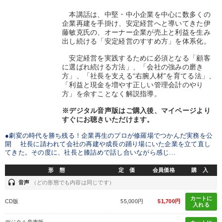
本講話は、中堅・中小企業を中心に数多くの
企業再建を手掛け、安定経営へと導いてきた伊
藤敏克氏の、オーナー企業が売上と利益を生み
出し続ける「安定経営のすすめ方」を体系化。
安定経営を実践するために必須となる「顧客
に選ばれ続ける方法」、「会社の強みの磨き
方」、「社長を支える“右腕人材”を育てる法」、
「利益と現金を増やす正しい管理会計のやり
方」を余すことなく解説指導。
※デジタル音声版はご購入後、マイページより
すぐにお聴きいただけます。
●劇変の時代を勝ち残る！企業再生のプロが修羅場でつかんだ実務を公
開 社長に請われて会社の再建や成長の踊り場にいた企業を立て直し
てきた。その度に、社長と膝詰めで話し合いながら感じ...
形 態
定 価
会員価格
購 入
headset
音声
（どの形態でも内容は同じです）
カートに
CD版
55,000円
51,700円
入れる
デジタル音声版