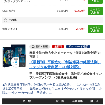
入れる
（配信＋ダウンロード）
カートに
USB(音声)
69,300円
61,600円
入れる
star_border
その他
カートに
追加テキスト
2,750円
2,750円
入れる
音声・動画
最新刊
ダウンロード対応
廃業寸前の地方中小メーカーを “価値100億企業”に
再建！
《最新刊》平鍛造の「利益爆発の経営法則」
（デジタル音声版・CD版対応）
平 美都江(平鍛造株式会社 元社長／株式会社イン
プルーブメンツ 代表取締役社長)
●利益率業界平均4倍、社員の平均年収は県内2倍、 1人あたり経常利
益1,300万円超！ 爆発的な儲けを生み出す会社のつくり方を公開 北
陸の中小メーカーの雄・平鍛造。...
形 態
定 価
会員価格
購 入