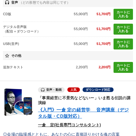
headset
音声
（どの形態でも内容は同じです）
カートに
CD版
55,000円
51,700円
入れる
デジタル音声版
カートに
55,000円
51,700円
入れる
（配信＋ダウンロード）
カートに
USB(音声)
55,000円
51,700円
入れる
star_border
その他
カートに
追加テキスト
2,200円
2,200円
入れる
音声・動画
人気
ダウンロード対応
「事業経営に不景気などないー」いま甦る伝説の講
演録
《入門》一倉 定の経営学 音声講座（デジ
タル版・CD版対応）
一倉 定(社長専門コンサルタント)
◎会場の臨場感とともに、あなたの心に直接語りかける魂の言葉