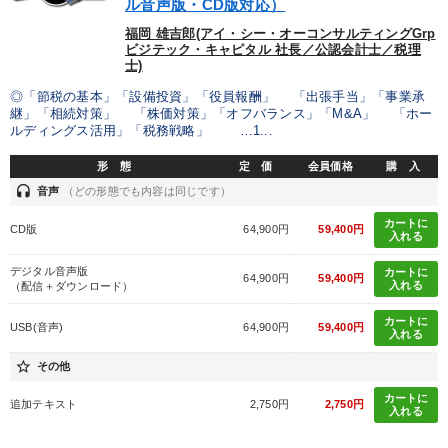
ル音声版・CD版対応）
福岡 雄吉郎(アイ・シー・オーコンサルティングGrp
ビジテック・キャピタル 社長／公認会計士／税理
士)
◎「節税の基本」「設備投資」「役員報酬」 「出張手当」「事業承
継」「相続対策」 「株価対策」「オフバランス」「M&A」 「ホー
ルディングス活用」「税務戦略」 …1...
形 態
定 価
会員価格
購 入
headset
音声
（どの形態でも内容は同じです）
カートに
CD版
64,900円
59,400円
入れる
デジタル音声版
カートに
64,900円
59,400円
入れる
（配信＋ダウンロード）
カートに
USB(音声)
64,900円
59,400円
入れる
star_border
その他
カートに
追加テキスト
2,750円
2,750円
入れる