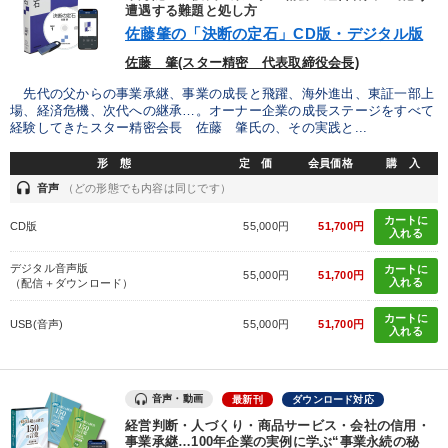
優秀各社の智恵と戦略
事業家のロマンと経営
遭遇する難題と処し方
佐藤肇の「決断の定石」CD版・デジタル版
若手異才経営者の発想
専門家のアドバイス
佐藤 肇(スター精密 代表取締役会長)
先代の父からの事業承継、事業の成長と飛躍、海外進出、東証一部上
リーダーの器量を学ぶ
場、経済危機、次代への継承…。オーナー企業の成長ステージをすべて
経験してきたスター精密会長 佐藤 肇氏の、その実践と...
テーマ
形 態
定 価
会員価格
購 入
headset
音声
（どの形態でも内容は同じです）
148回夏季大会
組織と人を動かすマネジメント力を磨く
カートに
CD版
55,000円
51,700円
入れる
《強い財務を実践する経営者》講話４選
【2月】音声・映像
デジタル音声版
カートに
55,000円
51,700円
入れる
（配信＋ダウンロード）
大竹愼一書籍
営業・社員研修
カートに
USB(音声)
55,000円
51,700円
入れる
業種
音声・動画
最新刊
ダウンロード対応
製造業
卸売・小売・飲食業
建設・不動産業
経営判断・人づくり・商品サービス・会社の信用・
事業承継…100年企業の実例に学ぶ“事業永続の秘