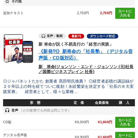
star_border
その他
カートに
追加テキスト
2,750円
2,750円
入れる
音声・動画
最新刊
ダウンロード対応
新 将命が説く不易流行の「経営の実践」
《新発刊》新将命の「社長塾」（デジタル音
声版・CD版対応）
新 将命(ジョンソン・エンド・ジョンソン (元)社長
／国際ビジネスブレイン 社長)
◎ジャパネットたかた 創業者 髙田明氏推薦！ ◎経営者必聴の講話録が
２０年以上の時を経てついに復刻！永続繁栄を決定する「社長の８大実
践実務」 経営者として、様々な業種...
形 態
定 価
会員価格
購 入
headset
音声
（どの形態でも内容は同じです）
カートに
CD版
69,300円
61,600円
入れる
デジタル音声版
カートに
69,300円
61,600円