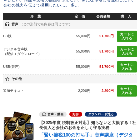
やしたい、商品や技術の価値を伝えたい、新たな市場にも進出したい、
会社の魅力を伝えて採用したい…。 多...
形 態
定 価
会員価格
購 入
headset
音声
（どの形態でも内容は同じです）
カートに
CD版
55,000円
51,700円
入れる
デジタル音声版
カートに
55,000円
51,700円
入れる
（配信＋ダウンロード）
カートに
USB(音声)
55,000円
51,700円
入れる
star_border
その他
カートに
追加テキスト
2,200円
2,200円
入れる
音声・動画
好評
ダウンロード対応
【2025年度 税制改正対応】知らないと大損する！社
長個人と会社のお金を正しく守る実務
「賢い節税100の打ち手」音声講座（デジタ