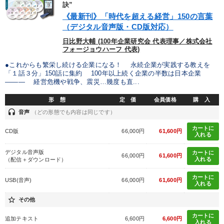
訣”
IT・サービス・金融業
コンサルタント
専門家
《最新刊》「時代を超える経営」150の言葉
（デジタル音声版・CD版対応）
キーワード
日比野大輔 (100年企業研究会 代表理事／株式会社
フォージョウハーフ 代表)
プロ経営者
株式市場
経済予測
SNS活用
●これからも繁栄し続ける企業になる！ 永続企業が実践する教えを
「１話３分」150話に集約 100年以上続く企業の半数は日本企業
――― 経営危機や戦争、震災…幾度も直...
理念・パーパス
未来先見
形 態
定 価
会員価格
購 入
headset
音声
（どの形態でも内容は同じです）
※「更新」を押すと「テーマ」「キーワード」を更新いただけます。
カートに
CD版
66,000円
61,600円
入れる
経営音声・動画を探す
ondemand_video
refresh
更新する
デジタル音声版
カートに
66,000円
61,600円
全国経営者セミナー収録物以外の経営教材（全762タイトル）からお探
入れる
（配信＋ダウンロード）
しいただけます
カートに
USB(音声)
66,000円
61,600円
入れる
カテゴリー
star_border
その他
カートに
組織と人を動かすマネジメント力を磨く
追加テキスト
6,600円
6,600円
入れる