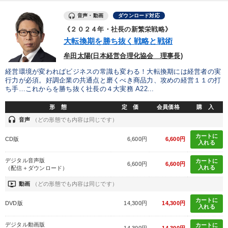
音声・動画
ダウンロード対応
《２０２４年・社長の新繁栄戦略》
大転換期を勝ち抜く戦略と戦術
牟田太陽(日本経営合理化協会 理事長)
経営環境が変わればビジネスの常識も変わる！大転換期には経営者の実
行力が必須。好調企業の共通点と磨くべき商品力、攻めの経営１１の打
ち手…これからを勝ち抜く社長の４大実務 A22...
形 態
定 価
会員価格
購 入
headset
音声
（どの形態でも内容は同じです）
カートに
CD版
6,600円
6,600円
入れる
デジタル音声版
カートに
6,600円
6,600円
入れる
（配信＋ダウンロード）
ondemand_video
動画
（どの形態でも内容は同じです）
カートに
DVD版
14,300円
14,300円
入れる
デジタル動画版
カートに
14,300円
14,300円