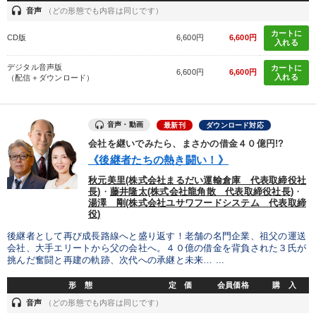
headset
音声
（どの形態でも内容は同じです）
カートに
CD版
6,600円
6,600円
入れる
デジタル音声版
カートに
6,600円
6,600円
入れる
（配信＋ダウンロード）
音声・動画
最新刊
ダウンロード対応
会社を継いでみたら、まさかの借金４０億円!?
《後継者たちの熱き闘い！》
秋元美里(株式会社まるだい運輸倉庫 代表取締役社
長)
・
藤井隆太(株式会社龍角散 代表取締役社長)
・
湯澤 剛(株式会社ユサワフードシステム 代表取締
役)
後継者として再び成長路線へと盛り返す！老舗の名門企業、祖父の運送
会社、大手エリートから父の会社へ。４０億の借金を背負された３氏が
挑んだ奮闘と再建の軌跡、次代への承継と未来… ...
形 態
定 価
会員価格
購 入
headset
音声
（どの形態でも内容は同じです）