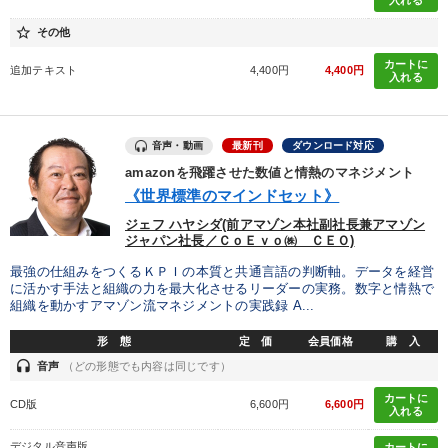
入れる
発想力を磨きたい
組織を強化したい
財務・数字力の向上
star_border
その他
カートに
後継者に聞かせたい
業績を伸ばしたい
追加テキスト
4,400円
4,400円
入れる
社長の姿勢を学びたい
音声・動画
最新刊
ダウンロード対応
amazonを飛躍させた数値と情熱のマネジメント
キーワード
《世界標準のマインドセット》
ジェフ ハヤシダ(前アマゾン本社副社長兼アマゾン
ブランディング
話し方
稲盛和夫
トレンド
ジャパン社長／ＣｏＥｖｏ㈱ ＣＥＯ)
最強の仕組みをつくるＫＰＩの本質と共通言語の判断軸。データを経営
女性経営者
DX
に活かす手法と組織の力を最大化させるリーダーの実務。数字と情熱で
組織を動かすアマゾン流マネジメントの実践録 A...
※「更新」を押すと「カテゴリー」「目的別」「キーワード」を更新いただけます。
形 態
定 価
会員価格
購 入
headset
音声
（どの形態でも内容は同じです）
タグから探す
local_offer
refresh
更新する
カートに
CD版
6,600円
6,600円
入れる
すべての音声・動画（全2077タイトル）からお探しいただけます
デジタル音声版
カートに