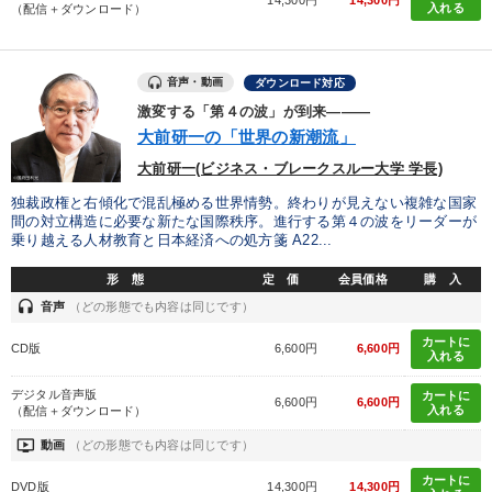
入れる
（配信＋ダウンロード）
音声・動画
ダウンロード対応
激変する「第４の波」が到来―――
大前研一の「世界の新潮流」
大前研一(ビジネス・ブレークスルー大学 学長)
独裁政権と右傾化で混乱極める世界情勢。終わりが見えない複雑な国家
間の対立構造に必要な新たな国際秩序。進行する第４の波をリーダーが
乗り越える人材教育と日本経済への処方箋 A22...
形 態
定 価
会員価格
購 入
headset
音声
（どの形態でも内容は同じです）
カートに
CD版
6,600円
6,600円
入れる
デジタル音声版
カートに
6,600円
6,600円
入れる
（配信＋ダウンロード）
ondemand_video
動画
（どの形態でも内容は同じです）
カートに
DVD版
14,300円
14,300円