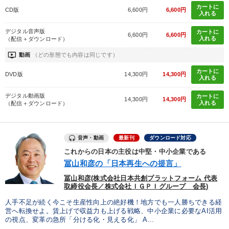
カートに
CD版
6,600円
6,600円
入れる
デジタル音声版
カートに
6,600円
6,600円
入れる
（配信＋ダウンロード）
ondemand_video
動画
（どの形態でも内容は同じです）
カートに
DVD版
14,300円
14,300円
入れる
デジタル動画版
カートに
14,300円
14,300円
入れる
（配信＋ダウンロード）
音声・動画
最新刊
ダウンロード対応
これからの日本の主役は中堅・中小企業である
冨山和彦の「日本再生への提言」
冨山和彦(株式会社日本共創プラットフォーム 代表
取締役会長／株式会社ＩＧＰＩグループ 会長)
人手不足が続く今こそ生産性向上の絶好機！地方でも一人勝ちできる経
営へ転換せよ。賃上げで収益力も上げる戦略、中小企業に必要なAI活用
の視点、変革の急所「分ける化・見える化」 A...