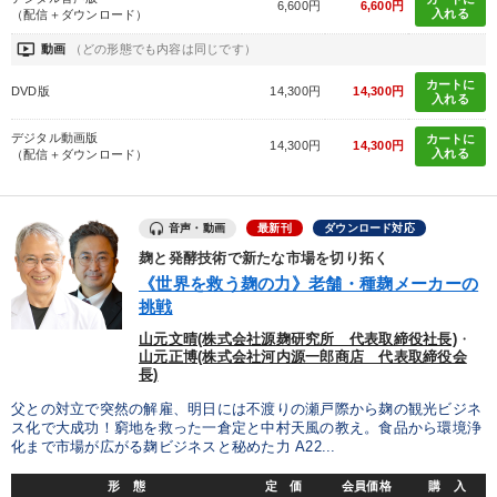
6,600円
6,600円
入れる
（配信＋ダウンロード）
タグ・キーワード
ondemand_video
動画
（どの形態でも内容は同じです）
リベラルアーツ
資産運用
女性経営者
交渉
カートに
DVD版
14,300円
14,300円
入れる
ブランディング
リピート
マネジメント
デジタル動画版
カートに
14,300円
14,300円
入れる
（配信＋ダウンロード）
労務問題・人事対策
いい会社
賃金制度
不動産投資
インフレ対策・値上げ
ランチェスター戦略
音声・動画
最新刊
ダウンロード対応
麹と発酵技術で新たな市場を切り拓く
リーダーシップ
通販
ドラッカー
稲盛和夫
《世界を救う麹の力》老舗・種麹メーカーの
挑戦
入門篇
仕組み
金利
企業文化
営業
思考法
山元文晴(株式会社源麹研究所 代表取締役社長)
・
山元正博(株式会社河内源一郎商店 代表取締役会
インバウンド
長)
父との対立で突然の解雇、明日には不渡りの瀬戸際から麹の観光ビジネ
ス化で大成功！窮地を救った一倉定と中村天風の教え。食品から環境浄
※「更新」を押すと「タグ・キーワード」を更新いただけます。
化まで市場が広がる麹ビジネスと秘めた力 A22...
形 態
定 価
会員価格
購 入