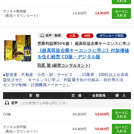
入れる
デジタル動画版
カートに
14,300円
14,300円
入れる
（配信＋ダウンロード）
音声・動画
人気
好評
ダウンロード対応
営業利益率50％超！ 超高収益企業キーエンスに学ぶ
《超高収益企業キーエンスに学ぶ》付加価値
を生む経営 CD版・デジタル版
田尻 望 (経営コンサルタント)
●製造業・不動産・小売・卸・サービス …15業界・100社以上を高収
益化させた キーエンスに学ぶ「利益最大化の仕組み」自社導入法
センサや制御・計測機器メーカーとし...
形 態
定 価
会員価格
購 入
headset
音声
（どの形態でも内容は同じです）
カートに
CD版
64,900円
59,400円
入れる
デジタル音声版
カートに
64,900円
59,400円
入れる
（配信＋ダウンロード）