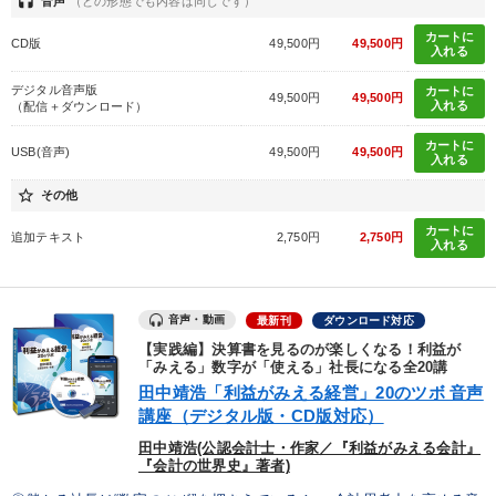
headset
音声
（どの形態でも内容は同じです）
カートに
CD版
49,500円
49,500円
入れる
デジタル音声版
カートに
49,500円
49,500円
入れる
（配信＋ダウンロード）
カートに
USB(音声)
49,500円
49,500円
入れる
star_border
その他
カートに
追加テキスト
2,750円
2,750円
入れる
音声・動画
最新刊
ダウンロード対応
【実践編】決算書を見るのが楽しくなる！利益が
「みえる」数字が「使える」社長になる全20講
田中靖浩「利益がみえる経営」20のツボ 音声
講座（デジタル版・CD版対応）
田中靖浩(公認会計士・作家／『利益がみえる会計』
『会計の世界史』著者)