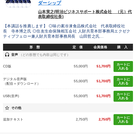
ダーシップ
山本実之(明治ビジネスサポート株式会社 （元）代
表取締役社長)
【本講話を推薦します】 ◎味の素冷凍食品株式会社 代表取締役社
長 寺本博之氏 ◎住友生命保険相互会社 人財共育本部事務局エクゼク
ティブフェロー兼人財共育本部事務局長 山田哲之氏...
形 態
定 価
会員価格
購 入
headset
音声
（どの形態でも内容は同じです）
カートに
CD版
55,000円
51,700円
入れる
デジタル音声版
カートに
55,000円
51,700円
入れる
（配信＋ダウンロード）
カートに
USB(音声)
55,000円
51,700円
入れる
star_border
その他
カートに
追加テキスト
2,750円
2,750円
入れる