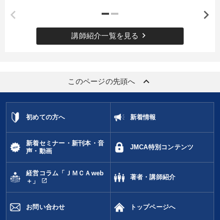
keyboard_arrow_right
講師紹介一覧を見る
keyboard_arrow_up
このページの先頭へ
初めての方へ
新着情報
新着セミナー・新刊本・音
JMCA特別コンテンツ
声・動画
経営コラム「ＪＭＣＡweb
著者・講師紹介
open_in_new
＋」
お問い合わせ
トップページへ