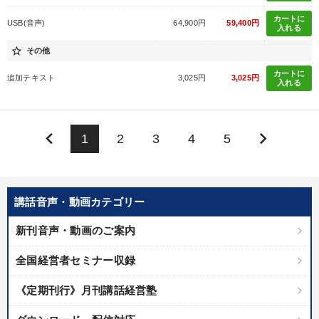
カートに
USB(音声)
64,900円
59,400円
入れる
star_border
その他
カートに
追加テキスト
3,025円
3,025円
入れる
keyboard_arrow_left
keyboard_arrow_right
1
2
3
4
5
講話音声・動画カテゴリー
新刊音声・動画のご案内
全国経営者セミナー収録
《定期刊行》月刊講話経営塾