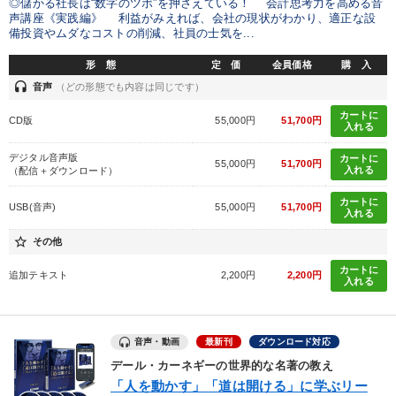
◎儲かる社長は“数字のツボ”を押さえている！ 会計思考力を高める音
声講座《実践編》 利益がみえれば、会社の現状がわかり、適正な設
備投資やムダなコストの削減、社員の士気を...
形 態
定 価
会員価格
購 入
headset
音声
（どの形態でも内容は同じです）
カートに
CD版
55,000円
51,700円
入れる
デジタル音声版
カートに
55,000円
51,700円
入れる
（配信＋ダウンロード）
カートに
USB(音声)
55,000円
51,700円
入れる
star_border
その他
カートに
追加テキスト
2,200円
2,200円
入れる
音声・動画
最新刊
ダウンロード対応
デール・カーネギーの世界的な名著の教え
「人を動かす」「道は開ける」に学ぶリー