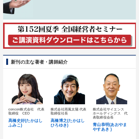
新刊の主な著者・講師紹介
concon株式会社 代表
株式会社雨風太陽 代表
株式会社サイエンス
髙
取締役 CEO
取締役社長
ホールディングス 代
村
表取締役会長
髙橋史好(たかはし
高橋博之(たかはし
し
青山恭明(あおやま
ふみこ)
ひろゆき)
やすあき )