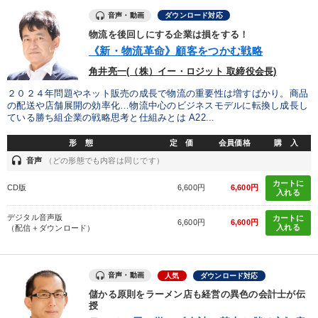
※「更新」を押すと「カテゴリー」「目的別」「キーワード」を更新いただけます。
音声・動画
ダウンロード対応
物流を後回しにする企業は損をする！
タグから探す
local_offer
refresh
更新する
《新・物流革命》顧客をつかむ戦略
すべての音声・動画（全2077タイトル）からお探しいただけます
角井亮一(（株）イー・ロジット 取締役会長)
２０２４年問題やネット販売の成長で物流の重要性は増すばかり。商品
タグ・キーワード
の配送や店舗展開の効率化…物流中心のビジネスモデルに転換し成長し
ている勝ち組企業の戦略思考と仕組みとは A22...
入門篇
感動講話
コミュニケーション
企業成長
形 態
定 価
会員価格
購 入
headset
音声
（どの形態でも内容は同じです）
井上和弘
モチベーション
中村天風
相続・事業承継
カートに
CD版
6,600円
6,600円
入れる
地方企業の勝ち方
MBA
イノベーション
政治家
デジタル音声版
カートに
6,600円
6,600円
入れる
（配信＋ダウンロード）
プロ経営者
リピート
対談・座談会
SNS活用
経済予測
健康・ウェルビーイング
異発想
M&A
音声・動画
人気
ダウンロード対応
IT・デジタル活用
多様性・ダイバーシティ
松下幸之助
儲かる原則をラーメン店も経営の異色の会計士が伝
授