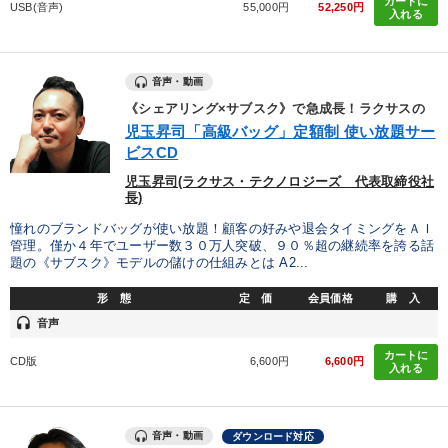
カートに
USB(音声)
55,000円
52,250円
入れる
音声・動画
《シェアリング×サブスク》で急成長！ラクサスの
児玉昇司「高級バッグ」定額制 使い放題サー
ビスCD
児玉昇司(ラクサス・テクノロジーズ 代表取締役社
長)
憧れのブランドバッグが使い放題！顧客の好みや退会タイミングをＡＩ
管理。僅か４年でユーザー数３０万人突破、９０％超の継続率を誇る話
題の《サブスク》モデルの儲けの仕組みとは A2...
形 態
定 価
会員価格
購 入
headset
音声
カートに
CD版
6,600円
6,600円
入れる
音声・動画
ダウンロード対応