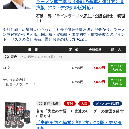
ラーメン屋で学ぶ《会計の基本と儲け方》音
モノづくり
声版（CD・デジタル版対応）
石動 龍(ドラゴンラーメン店主／公認会計士・税理
※「更新」を押すと「タグ・キーワード」を更新いただけます。
士)
会計に難しい知識はいらない！社長の管理会計思考が早分かり。ラーメ
ン屋経営から考える、固定費・変動費・限界利益・損益分岐点のポイン
ト、リスクの高い商売、賢いお金の残し方 A22...
形 態
定 価
会員価格
購 入
headset
音声
（どの形態でも内容は同じです）
カートに
CD版
6,600円
6,600円
入れる
デジタル音声版
カートに
6,600円
6,600円
入れる
（配信＋ダウンロード）
音声・動画
新刊
人気
ダウンロード対応
名著「失敗の本質」と先達のリーダーの敗因を経営
に活かす
「失敗を防ぐ経営と戦い方」CD版・デジタ
ル版