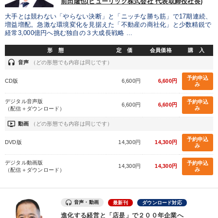
前田隆也(ヒューリック株式会社 代表取締役社長)
成功哲学・人間学
大手とは競わない「やらない決断」と「ニッチな勝ち筋」で17期連続、
増益増配。急激な環境変化を見据えた「不動産の商社化」と少数精鋭で
業種
経常3,000億円へ挑む独自の３大成長戦略 ...
形 態
定 価
会員価格
購 入
製造業
卸売・小売・飲食業
建設・不動産業
headset
音声
（どの形態でも内容は同じです）
予約申込
IT・サービス・金融業
コンサルタント
専門家
CD版
6,600円
6,600円
み
デジタル音声版
予約申込
6,600円
6,600円
み
キーワード
（配信＋ダウンロード）
ondemand_video
動画
（どの形態でも内容は同じです）
理念・パーパス
運勢・先見
デジタルマーケティング
予約申込
DVD版
14,300円
14,300円
み
不動産
早分かり
対談・座談会
デジタル動画版
予約申込
14,300円
14,300円
み
（配信＋ダウンロード）
※「更新」を押すと「テーマ」「キーワード」を更新いただけます。
音声・動画
最新刊
ダウンロード対応
経営音声・動画を探す
ondemand_video
refresh
更新する
進化する経営と「店是」で２００年企業へ