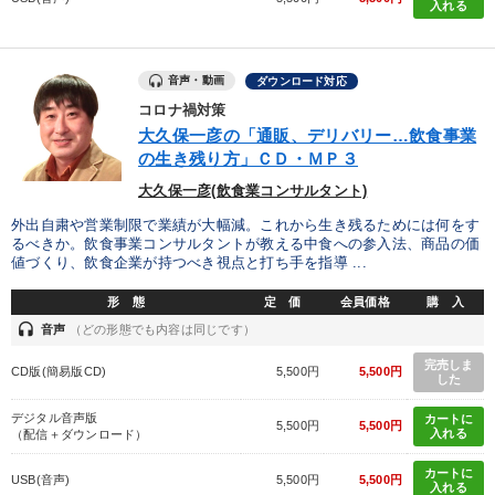
入れる
音声・動画
ダウンロード対応
コロナ禍対策
大久保一彦の「通販、デリバリー…飲食事業
の生き残り方」ＣＤ・ＭＰ３
大久保一彦(飲食業コンサルタント)
外出自粛や営業制限で業績が大幅減。これから生き残るためには何をす
るべきか。飲食事業コンサルタントが教える中食への参入法、商品の価
値づくり、飲食企業が持つべき視点と打ち手を指導 ...
形 態
定 価
会員価格
購 入
headset
音声
（どの形態でも内容は同じです）
完売しま
CD版(簡易版CD)
5,500円
5,500円
した
デジタル音声版
カートに
5,500円
5,500円
入れる
（配信＋ダウンロード）
カートに
USB(音声)
5,500円
5,500円
入れる