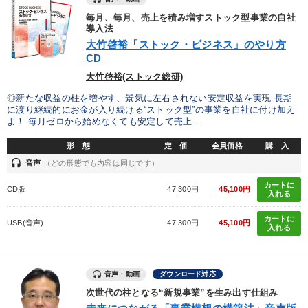
毎月、毎月、売上を積み増すストック型事業の自社
導入法
大竹啓裕「ストック・ビジネス」のやり方
CD
大竹啓裕(ストック総研)
◎新たな収益の柱を増やす、景気に左右されない安定収益を実現 長期
に渡り継続的にお金が入り続ける“ストック型”の事業を自社に付け加え
よ！ 毎月ゼロから始めなくても安定して売上...
形 態
定 価
会員価格
購 入
headset
音声
（どの形態でも内容は同じです）
カートに
CD版
47,300円
45,100円
入れる
カートに
USB(音声)
47,300円
45,100円
入れる
音声・動画
ダウンロード対応
次世代の柱となる“新規事業”を生み出す仕組み