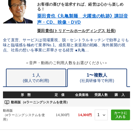
お客様の喜びを追求すれば、経営は心から楽しめ
る！
粟田貴也《丸亀製麺 大躍進の軌跡》講話音
声・CD、映像・DVD
粟田貴也(トリドールホールディングス 社長)
全て直営、サービスは現場重視、脱・セントラルキッチンで効率よりも
味と臨場感を極めて業界No.1。成長期と衰退期の戦略、海外展開の視
点、社長の想いを事業に昇華させる経営 ●丸亀...
＜音声・動画のご利用人数をお選びください＞
１人
1〜複数人
(個人での利用)
(
社員研修等で利用)
形 態
定 価
会員価格
受講人数
購 入
ondemand_video
動画版（eラーニングシステムを使用）
動画版
カートに
（eラーニングシステムを使
14,300円
14,300円
入れる
用）