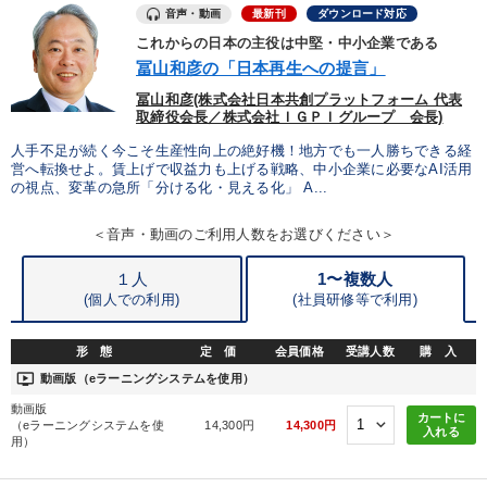
音声・動画
最新刊
ダウンロード対応
【1月】音声・映像
経営戦略・経営実務
これからの日本の主役は中堅・中小企業である
冨山和彦の「日本再生への提言」
冨山和彦(株式会社日本共創プラットフォーム 代表
目的別
取締役会長／株式会社ＩＧＰＩグループ 会長)
人手不足が続く今こそ生産性向上の絶好機！地方でも一人勝ちできる経
パフォーマンス向上
社長の姿勢を学びたい
営へ転換せよ。賃上げで収益力も上げる戦略、中小企業に必要なAI活用
の視点、変革の急所「分ける化・見える化」 A...
リーダーの魅力向上
財務・数字力の向上
＜音声・動画のご利用人数をお選びください＞
社員研修を行いたい
後継者に聞かせたい
１人
1〜複数人
(個人での利用)
(
社員研修等で利用)
キーワード
形 態
定 価
会員価格
受講人数
購 入
ondemand_video
動画版（eラーニングシステムを使用）
通信販売
早分かり
企業文化
不動産投資
動画版
カートに
（eラーニングシステムを使
14,300円
14,300円
資産保全
コミュニケーション
入れる
用）