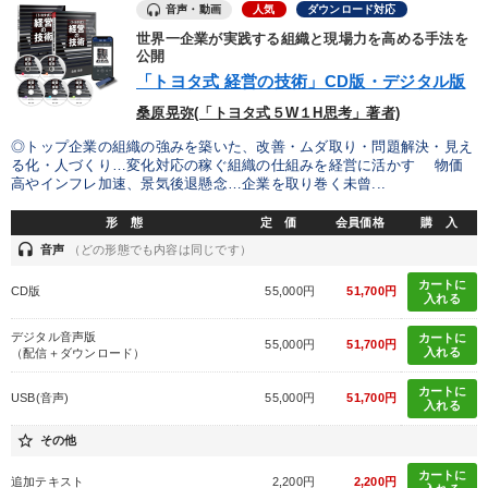
音声・動画
人気
ダウンロード対応
世界一企業が実践する組織と現場力を高める手法を
公開
「トヨタ式 経営の技術」CD版・デジタル版
桑原晃弥(「トヨタ式５W１H思考」著者)
◎トップ企業の組織の強みを築いた、改善・ムダ取り・問題解決・見え
る化・人づくり…変化対応の稼ぐ組織の仕組みを経営に活かす 物価
高やインフレ加速、景気後退懸念…企業を取り巻く未曾...
形 態
定 価
会員価格
購 入
headset
音声
（どの形態でも内容は同じです）
カートに
CD版
55,000円
51,700円
入れる
デジタル音声版
カートに
55,000円
51,700円
入れる
（配信＋ダウンロード）
カートに
USB(音声)
55,000円
51,700円
入れる
star_border
その他
カートに
追加テキスト
2,200円
2,200円