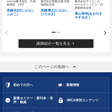
concon株式会社 代表
株式会社雨風太陽 代表
株式会社サイエンス
髙
取締役 CEO
取締役社長
ホールディングス 代
村
表取締役会長
髙橋史好(たかはし
高橋博之(たかはし
し
青山恭明(あおやま
ふみこ)
ひろゆき)
やすあき )
keyboard_arrow_right
講師紹介一覧を見る
keyboard_arrow_up
このページの先頭へ
初めての方へ
新着情報
新着セミナー・新刊本・音
JMCA特別コンテンツ
声・動画