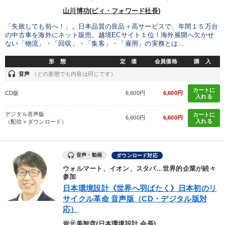
山川博功(ビィ・フォワード社長)
「失敗しても前へ！」。日本品質の良品＋高サービスで、年間１５万台
の中古車を海外にネット販売。越境ECサイト１位！海外展開へ欠かせ
ない「物流」・「回収」・「集客」・「雇用」の実務とは...
形 態
定 価
会員価格
購 入
headset
音声
（どの形態でも内容は同じです）
カートに
CD版
6,600円
6,600円
入れる
デジタル音声版
カートに
6,600円
6,600円
入れる
（配信＋ダウンロード）
音声・動画
ダウンロード対応
ウォルマート、イオン、スタバ…世界的企業が続々
参加
日本環境設計《世界へ羽ばたく》日本初のリ
サイクル革命 音声版（CD・デジタル版対
応）
岩元美智彦(日本環境設計 会長)