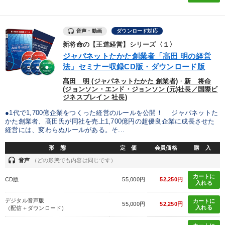
音声・動画
ダウンロード対応
新将命の【王道経営】シリーズ〈１〉
ジャパネットたかた創業者「高田 明の経営
法」セミナー収録CD版・ダウンロード版
髙田 明 (ジャパネットたかた 創業者)
・
新 将命
(ジョンソン・エンド・ジョンソン (元)社長／国際ビ
ジネスブレイン 社長)
●1代で1,700億企業をつくった経営のルールを公開！ ジャパネットた
かた創業者、髙田氏が同社を売上1,700億円の超優良企業に成長させた
経営には、変わらぬルールがある。そ...
形 態
定 価
会員価格
購 入
headset
音声
（どの形態でも内容は同じです）
カートに
CD版
55,000円
52,250円
入れる
デジタル音声版
カートに
55,000円
52,250円
入れる
（配信＋ダウンロード）