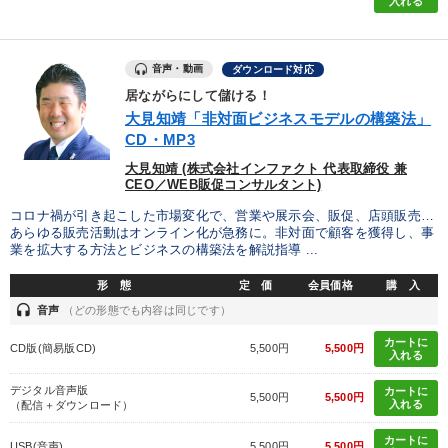
入れる
音声・動画
ダウンロード対応
居ながらにして儲ける！
大見知靖「非対面ビジネスモデルの構築法」
CD・MP3
大見知靖 (株式会社インファクト 代表取締役 兼
CEO／WEB販促コンサルタント)
コロナ禍が引き起こした市場変化で、営業や展示会、販促、店頭販売…
あらゆる販売活動はオンライン化が急務に。非対面で顧客を獲得し、事
業を拡大する方法とビジネスの構築法を解説指導 ...
形 態
定 価
会員価格
購 入
headset
音声
（どの形態でも内容は同じです）
カートに
CD版(簡易版CD)
5,500円
5,500円
入れる
デジタル音声版
カートに
5,500円
5,500円
入れる
（配信＋ダウンロード）
カートに
USB(音声)
5,500円
5,500円