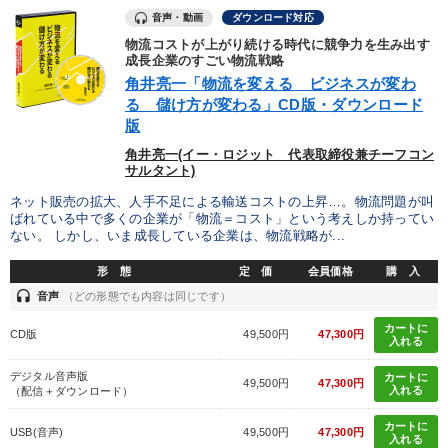
音声・動画
ダウンロード対応
物流コストが上がり続ける時代に競争力を生み出す
成長企業のすごい物流戦略
角井亮一「物流を変える ビジネスが変わ
る 儲け方が変わる」CD版・ダウンロード
版
角井亮一(イー・ロジット 代表取締役兼チーフコン
サルタント)
ネット販売の拡大、人手不足による輸送コストの上昇…。物流問題が叫
ばれている中で多くの企業が「物流＝コスト」という考えしか持ってい
ない。 しかし、いま成長している企業は、物流戦略が...
形 態
定 価
会員価格
購 入
headset
音声
（どの形態でも内容は同じです）
カートに
CD版
49,500円
47,300円
入れる
デジタル音声版
カートに
49,500円
47,300円
入れる
（配信＋ダウンロード）
カートに
USB(音声)
49,500円
47,300円
入れる