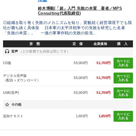
鈴木博毅(「超」入門 失敗の本質 著者／MPS
Consulting代表取締役)
◎組織を取り巻く失敗のメカニズムを知り、変貌続く経営環境下でも我
社が勝ち抜く具体策 日本軍の太平洋戦争での失敗を研究した名著
「失敗の本質」。 一連の軍事作戦の失敗の前兆...
形 態
定 価
会員価格
購 入
headset
音声
（どの形態でも内容は同じです）
カートに
CD版
55,000円
51,700円
入れる
デジタル音声版
カートに
55,000円
51,700円
入れる
（配信＋ダウンロード）
カートに
USB(音声)
55,000円
51,700円
入れる
star_border
その他
カートに
追加テキスト
1,650円
1,650円
入れる