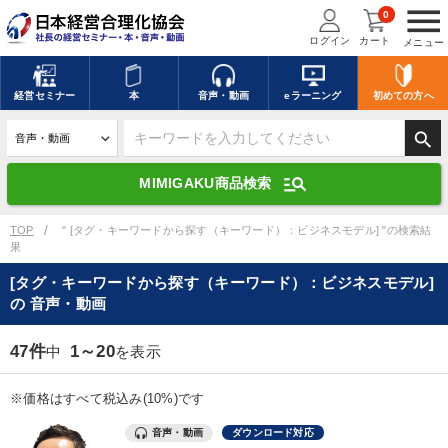
menu
0
ログイン
カート
メニュー
キーワードを入力して探す
edit
経営
セミナー
本
音声・動画
eラーニング
初めての方
へ
search
デジタル版対応のみ検索結果に表示する
manage_search
MIMIGAKU商品検索
search
上記の条件で検索
TOP
" [タグ・キーワードから探す（キーワード）：ビジネスモデル] "の検索結
果
[タグ・キーワードから探す（キーワード）：ビジネスモデル]
講演収録物を探す
mic
refresh
の 音声・動画
更新する
全国経営者セミナー講演収録物（全1315タイトル）からお探しいただけ
47件
1～20
中
を表示
ます
※価格はすべて税込み(10%)です
カテゴリー
音声・動画
ダウンロード対応