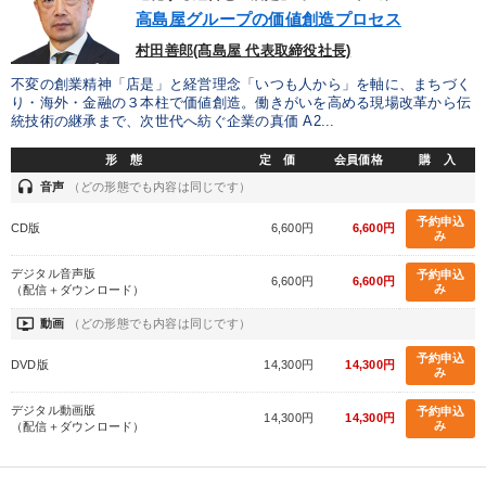
高島屋グループの価値創造プロセス
全国経営者セミナー収録物以外の経営教材（全762タイトル）からお探
しいただけます
村田善郎(髙島屋 代表取締役社長)
不変の創業精神「店是」と経営理念「いつも人から」を軸に、まちづく
カテゴリー
り・海外・金融の３本柱で価値創造。働きがいを高める現場改革から伝
統技術の継承まで、次世代へ紡ぐ企業の真価 A2...
最新刊・戦略参謀ChatGPT実戦法と中小企業のDXと講話ご案内
形 態
定 価
会員価格
購 入
headset
音声
（どの形態でも内容は同じです）
2026年夏季全国経営者セミナー収録講演ＣＤ・講演ＤＶＤ・デジ
タル版（音声／動画ストリーミング・ダウンロード）
予約申込
CD版
6,600円
6,600円
み
2025年春季全国経営者セミナー収録講演ＣＤ・講演ＤＶＤ・デジ
タル版（音声／動画ストリーミング・ダウンロード）
デジタル音声版
予約申込
6,600円
6,600円
み
（配信＋ダウンロード）
売上直結の営業力や販売力を獲得する
大竹愼一書籍
ondemand_video
動画
（どの形態でも内容は同じです）
予約申込
DVD版
14,300円
14,300円
「儲けの本質」を突く
井上和弘の財務力UP
み
デジタル動画版
予約申込
2025年夏季全国経営者セミナー収録講演ＣＤ・講演ＤＶＤ・デジ
14,300円
14,300円
み
タル版（音声／動画ストリーミング・ダウンロード）
（配信＋ダウンロード）
組織と人を動かすマネジメント力を磨く
数字・税務・決算書