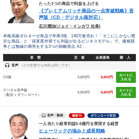
優秀各社の智恵と戦略
事業家のロマンと経営
たった1つの商品で利益を上げる
《プレミアムリッチ商品の一点突破戦略》音
若手異才経営者の発想
専門家のアドバイス
声版（CD・デジタル版対応）
石川潤治(ジェイ・イシカワ 社長)
リーダーの器量を学ぶ
本格高級ボロネーゼ単品で年商3億、140万食売れ！「そこにしかない贅
沢な商品」と「採算度外視でも利益が出るビジネスモデル」で、価格競
争とは無縁の商売をする3つの戦略視点 A2...
テーマ
形 態
定 価
会員価格
購 入
headset
音声
（どの形態でも内容は同じです）
《強い財務を実践する経営者》講話４選
カートに
CD版
6,600円
6,600円
入れる
歴史・古典に学ぶ実務講話
デジタル音声版
カートに
6,600円
6,600円
2025年春季全国経営者セミナー収録講演ＣＤ・講演ＤＶＤ・デジ
入れる
（配信＋ダウンロード）
タル版（音声／動画ストリーミング・ダウンロード）
組織・採用・スキル
音声・動画
最新刊
ダウンロード対応
「利上げ時代の最新・銀行対策」＋「不動産市況予測」＋「市場
一人当たり経常利益6.6億円を実現する経営
予測と株式投資」最新刊
ヒューリックの強みと成長戦略