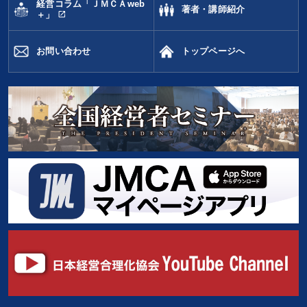
経営コラム「ＪＭＣＡweb
著者・講師紹介
open_in_new
＋」
お問い合わせ
トップページへ