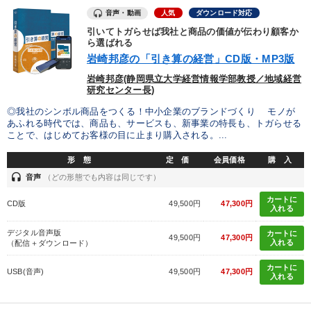
音声・動画
人気
ダウンロード対応
引いてトガらせば我社と商品の価値が伝わり顧客か
ら選ばれる
岩崎邦彦の「引き算の経営」CD版・MP3版
岩崎邦彦(静岡県立大学経営情報学部教授／地域経営
研究センター長)
◎我社のシンボル商品をつくる！中小企業のブランドづくり モノが
あふれる時代では、商品も、サービスも、新事業の特長も、トガらせる
ことで、はじめてお客様の目に止まり購入される。...
形 態
定 価
会員価格
購 入
headset
音声
（どの形態でも内容は同じです）
カートに
CD版
49,500円
47,300円
入れる
デジタル音声版
カートに
49,500円
47,300円
入れる
（配信＋ダウンロード）
カートに
USB(音声)
49,500円
47,300円
入れる