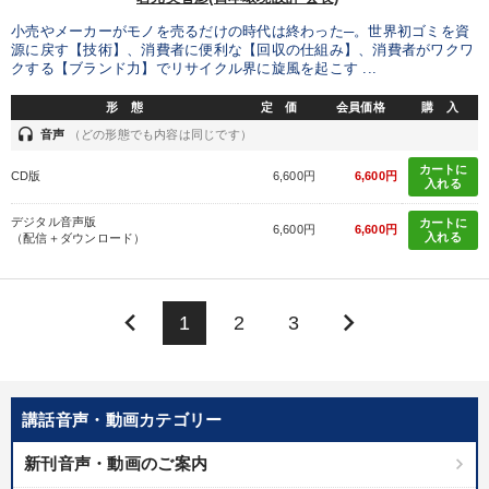
小売やメーカーがモノを売るだけの時代は終わった─。世界初ゴミを資
源に戻す【技術】、消費者に便利な【回収の仕組み】、消費者がワクワ
クする【ブランド力】でリサイクル界に旋風を起こす ...
形 態
定 価
会員価格
購 入
headset
音声
（どの形態でも内容は同じです）
カートに
CD版
6,600円
6,600円
入れる
デジタル音声版
カートに
6,600円
6,600円
入れる
（配信＋ダウンロード）
keyboard_arrow_left
keyboard_arrow_right
1
2
3
講話音声・動画カテゴリー
新刊音声・動画のご案内