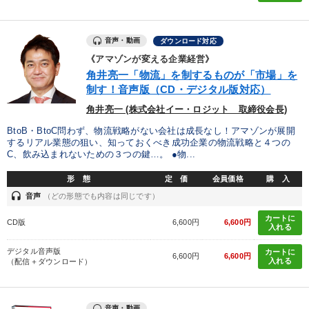
音声・動画
ダウンロード対応
《アマゾンが変える企業経営》
角井亮一「物流」を制するものが「市場」を
制す！音声版（CD・デジタル版対応）
角井亮一 (株式会社イー・ロジット 取締役会長)
BtoB・BtoC問わず、物流戦略がない会社は成長なし！アマゾンが展開
するリアル業態の狙い、知っておくべき成功企業の物流戦略と４つの
C、飲み込まれないための３つの鍵…。 ●物...
形 態
定 価
会員価格
購 入
headset
音声
（どの形態でも内容は同じです）
カートに
CD版
6,600円
6,600円
入れる
デジタル音声版
カートに
6,600円
6,600円
入れる
（配信＋ダウンロード）
音声・動画