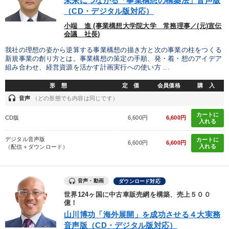
未来につながる「事業構想の構築法」音声版
（CD・デジタル版対応）
小端 進 (事業構想大学院大学 常務理事／(元)宣伝
会議 社長)
我社の理想の姿から逆算する事業構想の描き方と次の事業の柱をつくる
新規事業の創り方とは。事業構想の策定の手順、発・着・想のアイデア
組み合わせ、経営資源を活かす計画実行への使い方 ...
形 態
定 価
会員価格
購 入
headset
音声
（どの形態でも内容は同じです）
カートに
CD版
6,600円
6,600円
入れる
デジタル音声版
カートに
6,600円
6,600円
入れる
（配信＋ダウンロード）
音声・動画
ダウンロード対応
世界124ヶ国に中古車販売網を構築、売上５００
億！
山川博功「海外展開」を成功させる４大実務
音声版（CD・デジタル版対応）