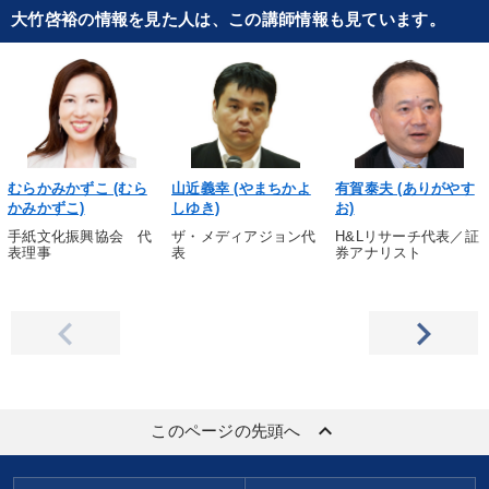
大竹啓裕の情報を見た人は、この講師情報も見ています。
むらかみかずこ (むら
山近義幸 (やまちかよ
有賀泰夫 (ありがやす
かみかずこ)
しゆき)
お)
手紙文化振興協会 代
ザ・メディアジョン代
H&Lリサーチ代表／証
表理事
表
券アナリスト
keyboard_arrow_up
このページの先頭へ