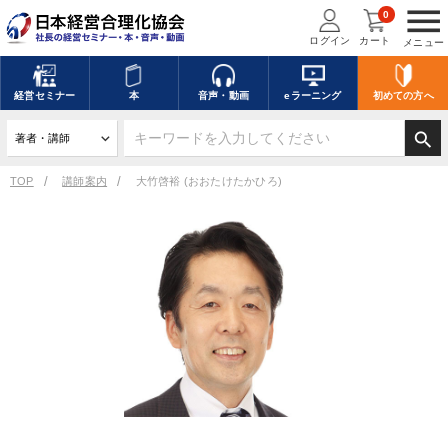
menu
0
ログイン
カート
メニュー
経営
セミナー
本
音声・動画
eラーニング
初めての方
へ
search
TOP
講師案内
大竹啓裕 (おおたけたかひろ)