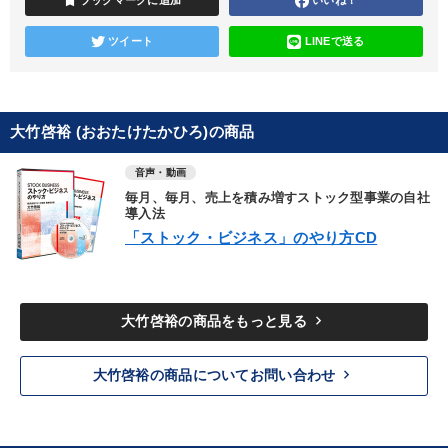
bookmark
ブックマークに追加
いいね！
ツイート
LINEで送る
大竹啓裕 (おおたけたかひろ)の商品
音声・動画
毎月、毎月、売上を積み増すストック型事業の自社
導入法
「ストック・ビジネス」のやり方CD
keyboard_arrow_right
大竹啓裕の商品をもっと見る
keyboard_arrow_right
大竹啓裕の商品についてお問い合わせ