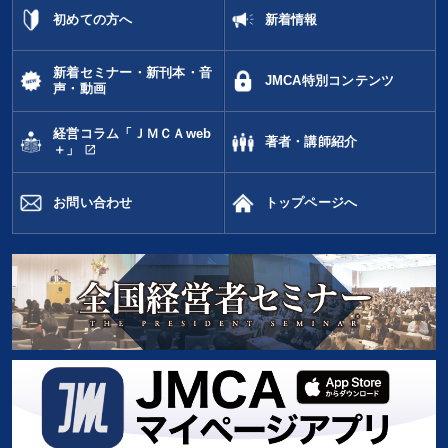
初めての方へ
新着情報
新着セミナー・新刊本・音
JMCA特別コンテンツ
声・動画
経営コラム「ＪＭＣＡweb
著者・講師紹介
open_in_new
＋」
お問い合わせ
トップページへ