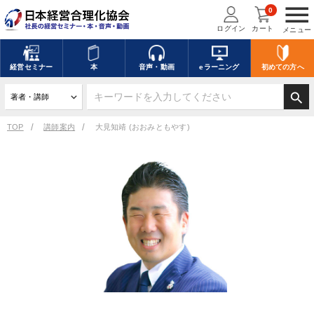
menu
0
ログイン
カート
メニュー
経営
セミナー
本
音声・動画
eラーニング
初めての方
へ
search
TOP
講師案内
大見知靖 (おおみともやす)