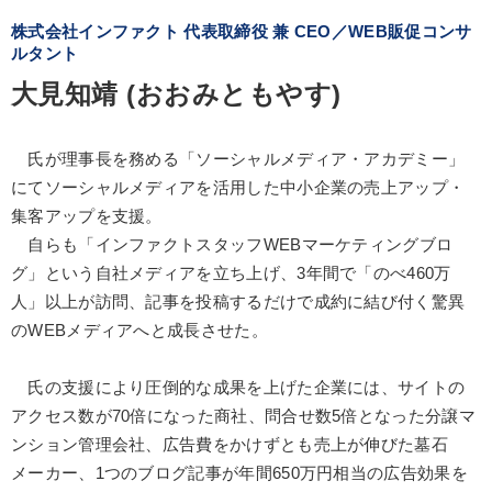
株式会社インファクト 代表取締役 兼 CEO／WEB販促コンサ
ルタント
大見知靖 (おおみともやす)
氏が理事長を務める「ソーシャルメディア・アカデミー」
にてソーシャルメディアを活用した中小企業の売上アップ・
集客アップを支援。
自らも「インファクトスタッフWEBマーケティングブロ
グ」という自社メディアを立ち上げ、3年間で「のべ460万
人」以上が訪問、記事を投稿するだけで成約に結び付く驚異
のWEBメディアへと成長させた。
氏の支援により圧倒的な成果を上げた企業には、サイトの
アクセス数が70倍になった商社、問合せ数5倍となった分譲マ
ンション管理会社、広告費をかけずとも売上が伸びた墓石
メーカー、1つのブログ記事が年間650万円相当の広告効果を