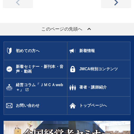
keyboard_arrow_up
このページの先頭へ
初めての方へ
新着情報
新着セミナー・新刊本・音
JMCA特別コンテンツ
声・動画
経営コラム「ＪＭＣＡweb
著者・講師紹介
open_in_new
＋」
お問い合わせ
トップページへ