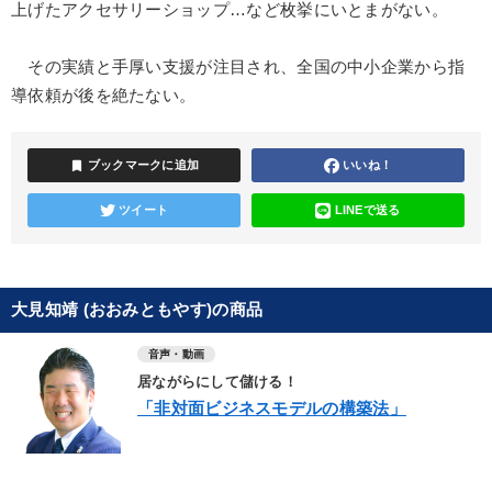
上げたアクセサリーショップ…など枚挙にいとまがない。
その実績と手厚い支援が注目され、全国の中小企業から指
導依頼が後を絶たない。
bookmark
ブックマークに追加
いいね！
ツイート
LINEで送る
大見知靖 (おおみともやす)の商品
音声・動画
居ながらにして儲ける！
「非対面ビジネスモデルの構築法」