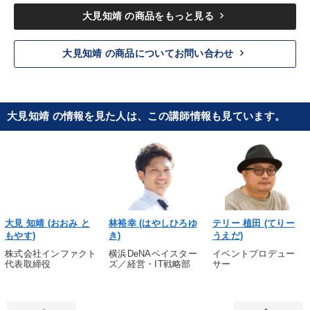
keyboard_arrow_right
大見知靖 の商品をもっと見る
keyboard_arrow_right
大見知靖 の商品についてお問い合わせ
大見知靖 の情報を見た人は、この講師情報も見ています。
大見 知靖 (おおみ と
林裕幸 (はやしひろゆ
テリー 植田 (てりー
もやす)
き)
うえだ)
株式会社インファクト
横浜DeNAベイスター
イベントプロデュー
代表取締役
ズ／経営・IT戦略部
サー