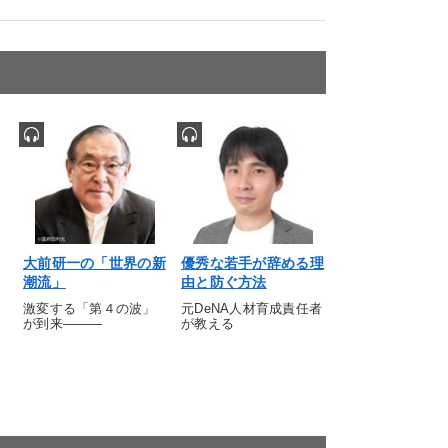
大前研一の「世界の新
優秀な若手が辞める理
潮流」
由と防ぐ方法
激変する「第４の波」
元DeNA人材育成責任者
が到来―――
が教える