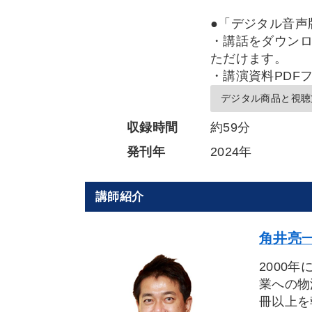
●「デジタル音声
・講話をダウンロ
ただけます。
・講演資料PDF
デジタル商品と視聴
収録時間
約59分
発刊年
2024年
講師紹介
角井亮一
2000
業への物
冊以上を