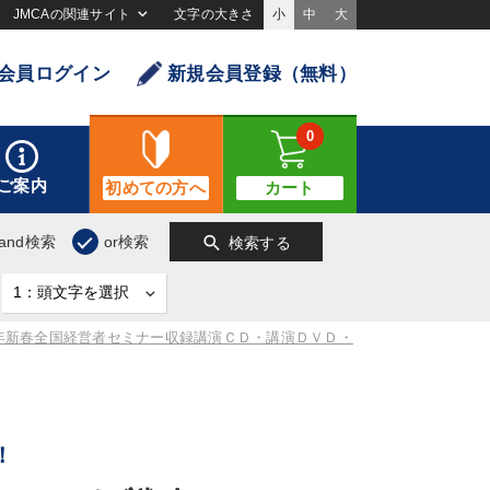
JMCAの関連サイト
文字の大きさ
小
中
大
会員ログイン
新規会員登録（無料）
0
ご案内
初めての方へ
カート
search
and検索
or検索
検索する
4年新春全国経営者セミナー収録講演ＣＤ・講演ＤＶＤ・
！