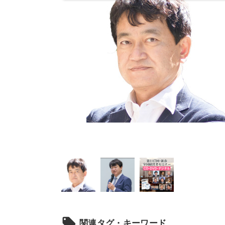
local_offer
関連タグ・キーワード