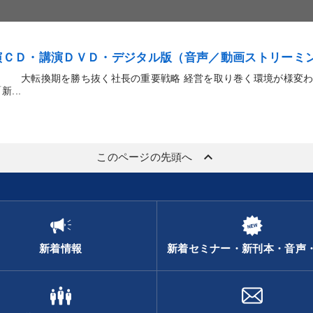
講演ＣＤ・講演ＤＶＤ・デジタル版（音声／動画ストリーミ
― 大転換期を勝ち抜く社長の重要戦略 経営を取り巻く環境が様変わ
...
keyboard_arrow_up
このページの先頭へ
新着情報
新着セミナー・新刊本・音声