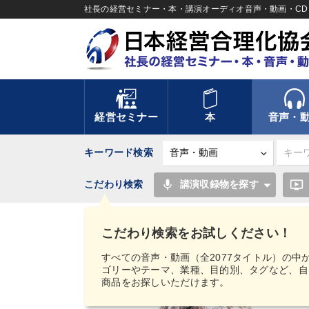
社長の経営セミナー・本・講演オーディオ音声・動画・CD＆
経営セミナー
本
音声・
キーワード検索
mic
ondemand_video
こだわり検索
講演収録物を探す
TOP
音声・動画
【MIMIGAKU／ミミガク
デジタル版（音声／動画ストリーミング・ダウンロー
こだわり検索をお試しください！
すべての音声・動画（全2077タイトル）の中
ゴリーやテーマ、業種、目的別、タグなど、自
商品をお探しいただけます。