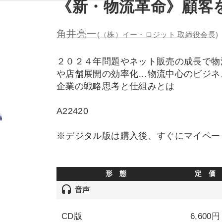
《新・物流革命》顧客
角井亮一
(（株）イー・ロジット 取締役会長)
２０２４年問題やネット販売の成長で物
や店舗展開の効率化…物流中心のビジネ
企業の戦略思考と仕組みとは
A22420
※デジタル版は購入後、すぐにマイペー
形 態
定 価
headset
音声
CD版
6,600円