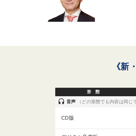
《新
形 態
headset
音声
（どの形態でも内容は同じ
CD版