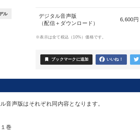
デル
デジタル音声版
6,600円
（配信＋ダウンロード）
※表示は全て税込（10%）価格です。
bookmark
ブックマークに追加
いいね！
タル音声版はそれぞれ同内容となります。
全１巻