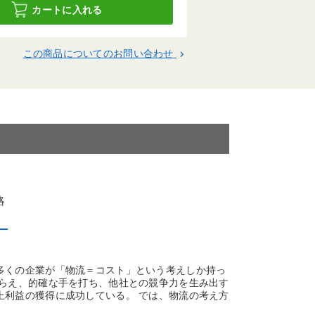
カートに入れる
この商品についてのお問い合わせ
keyboard_arrow_right
略
」
多くの企業が「物流＝コスト」という考えしか持っ
とらえ、的確な手を打ち、他社との競争力を生み出す
上利益の獲得に成功している。 では、物流の考え方