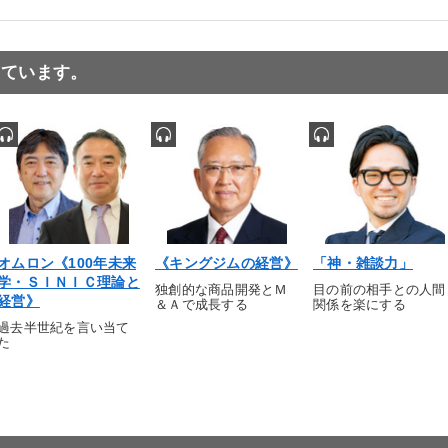
っています。
オムロン《100年未来
《キングジムの経営》
「神・雑談力」
学・ＳＩＮＩＣ理論と
独創的な商品開発とＭ
目の前の相手との人間
経営》
＆Ａで成長する
関係を楽にする
過去半世紀を言い当て
た