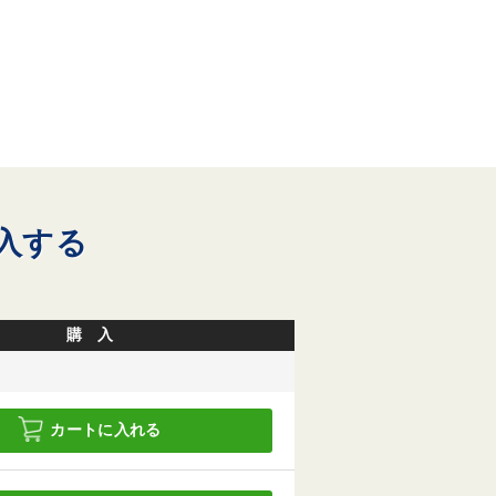
入する
購 入
カートに入れる