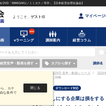
DVD「MIMIGAKU／ミミガク／耳学」【日本経営合理化協会】
マイページ
ようこそ、
ゲスト
様
NEW
動画
eラーニング
講師案内
経営コラム
local_offer
経営音声・動画を探す
タグから探す
講師名
／耳学】全国経営者セミナー講演CD・講演DVD 音声・動画シリーズ
202
ド）
《新・物流革命》顧客をつかむ戦略
閉じる
から、カテ
音声・動画
ダウンロード対応
由な条件で
物流を後回しにする企業は損をする