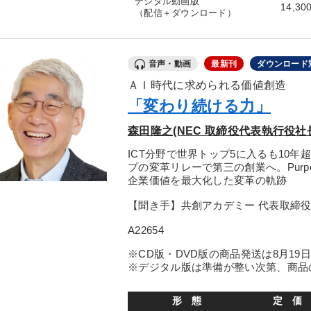
デジタル動画版
14,30
（配信＋ダウンロード）
音声・動画
最新刊
ダウンロード
ＡＩ時代に求められる価値創造
「変わり続ける力」
森田隆之(NEC 取締役代表執行役社長
ICT分野で世界トップ5に入るも10
プの変革リレーで第三の創業へ。Pur
企業価値を最大化した変革の軌跡
【聞き手】共創アカデミー 代表取締
A22654
※CD版・DVD版の商品発送は8月19
※デジタル版は準備が整い次第、商品
形 態
定 価