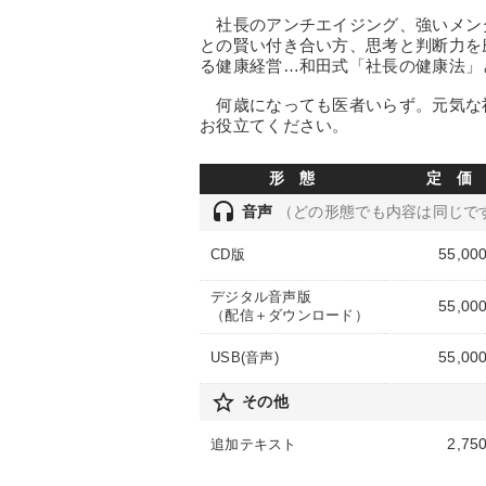
社長のアンチエイジング、強いメン
との賢い付き合い方、思考と判断力を
る健康経営…和田式「社長の健康法」
何歳になっても医者いらず。元気な
お役立てください。
形 態
定 価
headset
音声
（どの形態でも内容は同じで
55,00
CD版
デジタル音声版
55,00
（配信＋ダウンロード）
55,00
USB(音声)
star_border
その他
2,75
追加テキスト