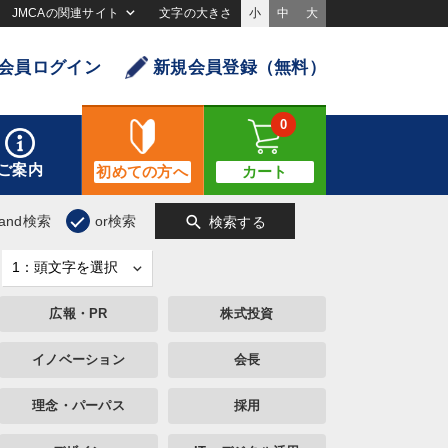
JMCAの関連サイト
文字の大きさ
小
中
大
会員ログイン
新規会員登録（無料）
0
ご案内
初めての方へ
カート
search
and検索
or検索
検索する
広報・PR
株式投資
イノベーション
会長
理念・パーパス
採用