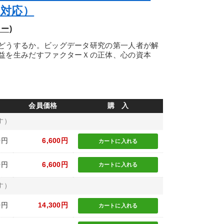
版対応）
ー)
どうするか。ビッグデータ研究の第一人者が解
益を生みだすファクターＸの正体、心の資本
会員価格
購 入
す）
0円
6,600円
カートに
入れる
0円
6,600円
カートに
入れる
す）
0円
14,300円
カートに
入れる