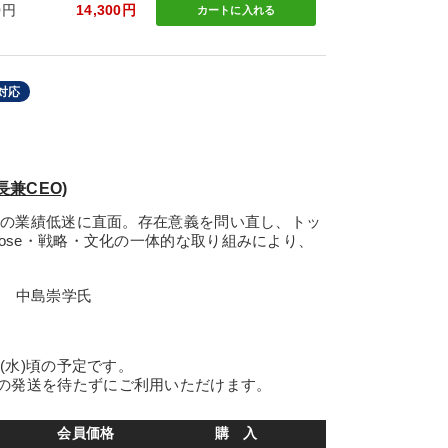
0円
14,300円
カートに
入れる
対応
兼CEO)
年超の業績低迷に直面。存在意義を問い直し、トッ
pose・戦略・文化の一体的な取り組みにより、
役 中島崇学氏
日(水)頃の予定です。
の発送を待たずにご利用いただけます。
会員価格
購 入