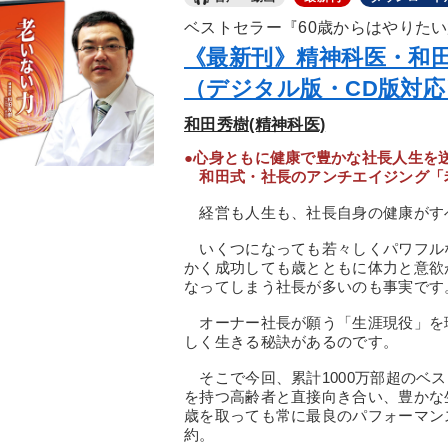
ベストセラー『60歳からはやりたい
《最新刊》精神科医・和
（デジタル版・CD版対応
和田秀樹(精神科医)
●心身ともに健康で豊かな社長人生を
和田式・社長のアンチエイジング「
経営も人生も、社長自身の健康がす
いくつになっても若々しくパワフル
かく成功しても歳とともに体力と意欲
なってしまう社長が多いのも事実です
オーナー社長が願う「生涯現役」を
しく生きる秘訣があるのです。
そこで今回、累計1000万部超のベス
を持つ高齢者と直接向き合い、豊かな
歳を取っても常に最良のパフォーマン
約。