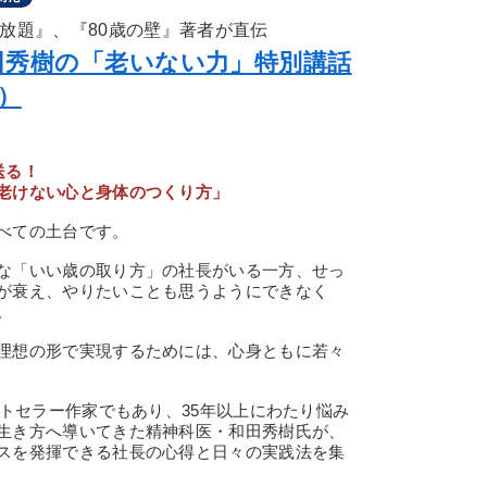
放題』、『80歳の壁』著者が直伝
田秀樹の「老いない力」特別講話
）
送る！
老けない心と身体のつくり方」
べての土台です。
な「いい歳の取り方」の社長がいる一方、せっ
が衰え、やりたいことも思うようにできなく
。
理想の形で実現するためには、心身ともに若々
トセラー作家でもあり、35年以上にわたり悩み
生き方へ導いてきた精神科医・和田秀樹氏が、
スを発揮できる社長の心得と日々の実践法を集