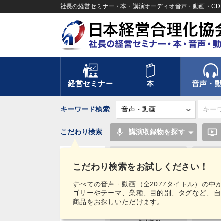
社長の経営セミナー・本・講演オーディオ音声・動画・CD＆
経営セミナー
本
音声・
キーワード検索
mic
ondemand_video
こだわり検索
講演収録物を探す
企業成長
多角
こだわり検索をお試しください！
いい会社
タグ・
すべての音声・動画（全2077タイトル）の中
キーワード
ゴリーやテーマ、業種、目的別、タグなど、自
労務問題・リスク対策
F
商品をお探しいただけます。