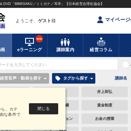
DVD「MIMIGAKU／ミミガク／耳学」【日本経営合理化協会】
マイページ
ようこそ、
ゲスト
様
NEW
動画
eラーニング
講師案内
経営コラム
local_offer
経営音声・動画を探す
タグから探す
講師名
化・新規事業
運勢・先見
井上和弘
一倉定
相続・事業承継
賃金制度
閉じる
から、カテ
由な条件で
Cビジネス
コミュニケーション
お金の授業