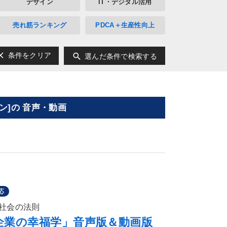
デザイン
IT・デジタル活用
売れ筋ランキング
PDCA＋生産性向上
ear
search
条件をクリア
選んだ条件で検索する
]の 音声・動画
応
社会の法則
企業の幸福学」音声版＆動画版