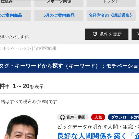
仕組み
スポーツ関係
トレンド
のご案内商品
5月のご案内商品
名経営者の《講話選集》
refresh
cl
条件を更新
更新いただけます。
：モチベーション] "の検索結果
[タグ・キーワードから探す（キーワード）：モチベーション
1件
1～20
中
を表示
格はすべて税込み(10%)です
音声・動画
人気
ダウンロード対
ビッグデータが明かす人間・組織・
良好な人間関係を築く「