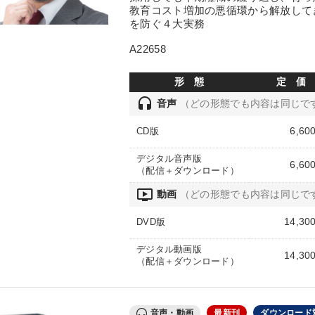
教育コスト増加の悪循環から解放して
を防ぐ４大実務
A22658
形 態
定 価
headset
音声
（どの形態でも内容は同じで
6,60
CD版
デジタル音声版
6,60
（配信＋ダウンロード）
ondemand_video
動画
（どの形態でも内容は同じで
14,30
DVD版
デジタル動画版
14,30
（配信＋ダウンロード）
音声・動画
最新刊
ダウンロード