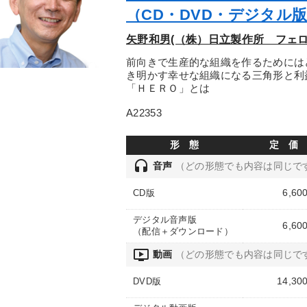
（CD・DVD・デジタル
矢野和男(（株）日立製作所 フェロ
前向きで生産的な組織を作るためには
き明かす幸せな組織になる三角形と利
「ＨＥＲＯ」とは
A22353
形 態
定 価
headset
音声
（どの形態でも内容は同じで
6,60
CD版
デジタル音声版
6,60
（配信＋ダウンロード）
ondemand_video
動画
（どの形態でも内容は同じで
14,30
DVD版