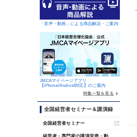
「音声・動画」による商品解説・ご案内
JMCAマイページアプリ
【iPhone/Android対応】のご案内
keyboard_arrow_right
特集一覧を見る
全国経営者セミナー＆講演録
全国経営者セミナー
経営者・専門家の講演音声・動