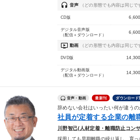
headset
音声
（どの形態でも内容は同じで
6,60
CD版
デジタル音声版
6,60
（配信＋ダウンロード）
ondemand_video
動画
（どの形態でも内容は同じで
14,30
DVD版
デジタル動画版
14,30
（配信＋ダウンロード）
音声・動画
最新刊
ダウンロード
辞めない会社はいったい何が違うの
社員が定着する企業の離
川野智己(人材定着・離職防止コンサ
採用しても早期離職の繰り返し、育っ