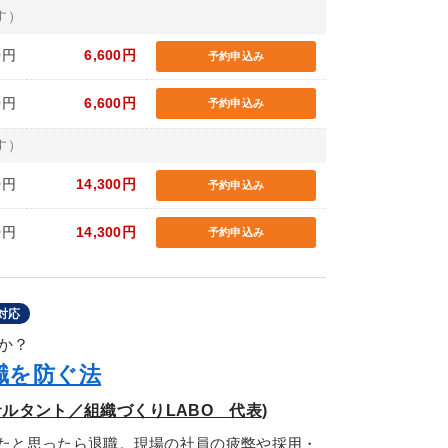
す）
0円
6,600円
予約申込み
0円
6,600円
予約申込み
す）
0円
14,300円
予約申込み
0円
14,300円
予約申込み
対応
か？
職を防ぐ法
ルタント／組織づくりLABO 代表)
たと思ったら退職。現場の社員の疲弊や採用・