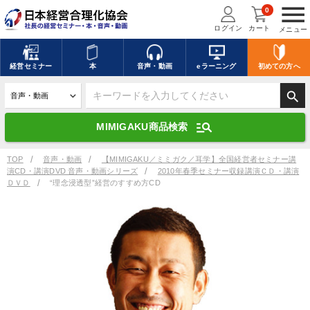
menu
0
ログイン
カート
メニュー
キーワードを入力して探す
edit
経営
セミナー
本
音声・動画
eラーニング
初めての方
へ
search
デジタル版対応のみ検索結果に表示する
manage_search
MIMIGAKU商品検索
search
上記の条件で検索
TOP
音声・動画
【MIMIGAKU／ミミガク／耳学】全国経営者セミナー講
演CD・講演DVD 音声・動画シリーズ
2010年春季セミナー収録講演ＣＤ・講演
ＤＶＤ
“理念浸透型”経営のすすめ方CD
講演収録物を探す
mic
refresh
更新する
全国経営者セミナー講演収録物（全1315タイトル）からお探しいただけ
ます
カテゴリー