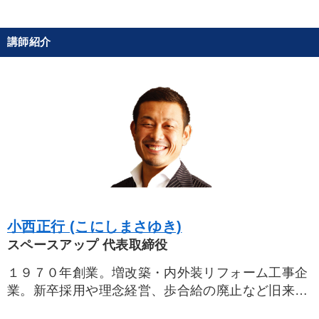
社長の姿勢を学びたい
販売力を強化したい
講師紹介
パフォーマンス向上
組織を強化したい
社員研修を行いたい
業績を伸ばしたい
キーワード
政治家
会長
相続・事業承継
FCビジネス
生産性向上
地方企業の勝ち方
小西正行 (こにしまさゆき)
※「更新」を押すと「カテゴリー」「目的別」「キーワード」を更新いただけます。
スペースアップ 代表取締役
タグから探す
local_offer
refresh
更新する
１９７０年創業。増改築・内外装リフォーム工事企
業。新卒採用や理念経営、歩合給の廃止など旧来の
すべての音声・動画（全2077タイトル）からお探しいただけます
業界常識を打ち破る経営で安定成長。１２店舗、工