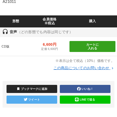
A21011
製造業
卸売・小売・飲食業
建設・不動産業
IT・サービス・金融業
コンサルタント
専門家
会員価格
形態
購入
※税込
キーワード
headset
音声
（どの形態でも内容は同じです）
6,600円
カートに
ブランディング
会長
リピート
中小企業
CD版
入れる
定価 6,600円
稲盛和夫
ドラッカー
※表示は全て税込（10%）価格です。
この商品についてのお問い合わせ
keyboard_arrow_right
※「更新」を押すと「テーマ」「キーワード」を更新いただけます。
経営音声・動画を探す
ondemand_video
refresh
更新する
bookmark
ブックマークに追加
いいね！
全国経営者セミナー収録物以外の経営教材（全762タイトル）からお探
しいただけます
ツイート
LINEで送る
カテゴリー