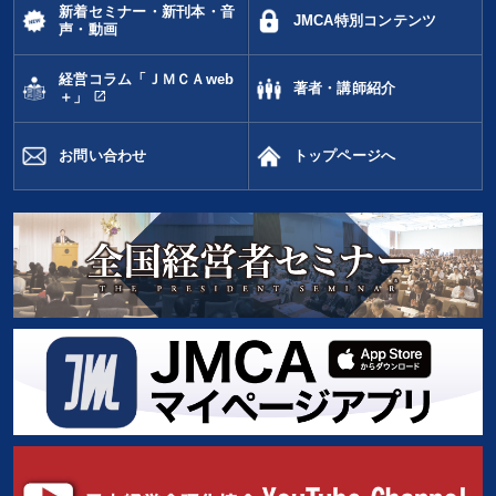
新着セミナー・新刊本・音
JMCA特別コンテンツ
声・動画
経営コラム「ＪＭＣＡweb
著者・講師紹介
open_in_new
＋」
お問い合わせ
トップページへ