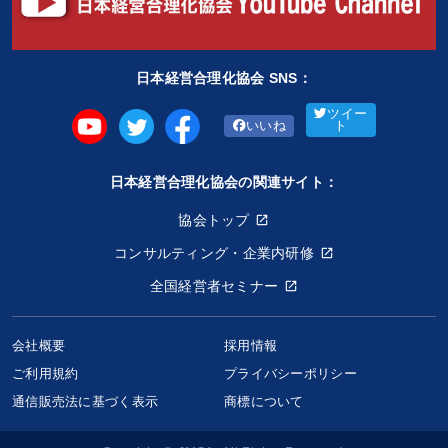
日本経営合理化協会 SNS：
ツイー
いいね
ト
日本経営合理化協会の関連サイト：
協会トップ
コンサルティング・企業内研修
全国経営者セミナー
会社概要
採用情報
ご利用規約
プライバシーポリシー
“理念浸透型”経営のすすめ方CD
通信販売法に基づく表示
商標について
6,600円〜
keyboard_arrow_up
商品選択