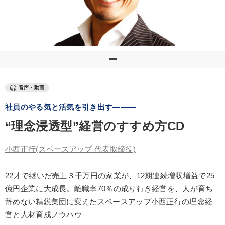
優秀各社の智恵と戦略
事業家のロマンと経営
若手異才経営者の発想
専門家のアドバイス
リーダーの器量を学ぶ
テーマ
音声・動画
社員のやる気と活気を引き出す―――
組織と人を動かすマネジメント力を磨く
マーケティング
“理念浸透型”経営のすすめ方CD
【2月】音声・映像
【4月】音声・映像
小西正行
(スペースアップ 代表取締役)
全国経営者セミナー収録〈売れ筋・人気〉音声＆動画20選
【2026年7月】音声・映像ご案内商品
22才で継いだ売上３千万円の家業が、12期連続増収増益で25
億円企業に大成長。離職率70％の成り行き経営を、人が育ち
辞めない精鋭集団に変えたスペースアップ小西正行の理念経
業種
営と人材育成ノウハウ