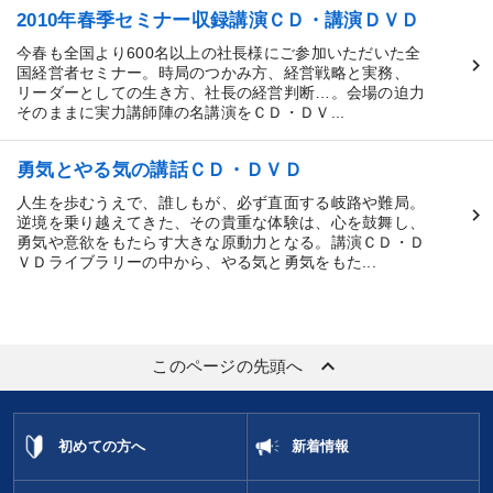
2010年春季セミナー収録講演ＣＤ・講演ＤＶＤ
今春も全国より600名以上の社長様にご参加いただいた全
国経営者セミナー。時局のつかみ方、経営戦略と実務、
リーダーとしての生き方、社長の経営判断…。会場の迫力
そのままに実力講師陣の名講演をＣＤ・ＤＶ...
勇気とやる気の講話ＣＤ・ＤＶＤ
人生を歩むうえで、誰しもが、必ず直面する岐路や難局。
逆境を乗り越えてきた、その貴重な体験は、心を鼓舞し、
勇気や意欲をもたらす大きな原動力となる。講演ＣＤ・Ｄ
ＶＤライブラリーの中から、やる気と勇気をもた...
keyboard_arrow_up
このページの先頭へ
初めての方へ
新着情報