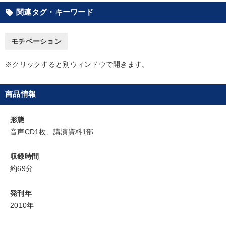
関連タグ・キーワード
local_offer
会社のパフォーマンスを高める講話
経営者のための《音声・動画で学ぶ》講演シリーズ
モチベーション
147回春季大会
【3月】音声・映像
【12月】音声・映像
※クリックすると別ウィンドウで開きます。
経営リーダーの考え方と戦略を学ぶ
組織・採用・スキル
商品情報
【5月】音声・映像
形態
全国経営者セミナー収録〈売れ筋・人気〉音声＆動画20選
音声CD1枚、講演資料1部
音声と動画で学ぶ
井上和弘の財務力UP
収録時間
約69分
2026年夏季全国経営者セミナー収録講演ＣＤ・講演ＤＶＤ・デジ
タル版（音声／動画ストリーミング・ダウンロード）
発刊年
2010年
目的別