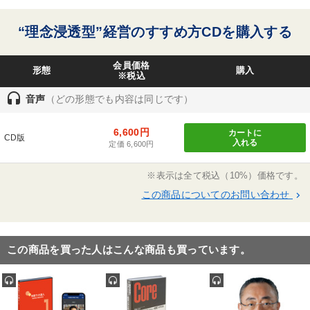
タグ・キーワード
事実績３万件、売上25億円。
“理念浸透型”経営のすすめ方CDを購入する
DX
インフレ対策・値上げ
経営計画
トレンド
会員価格
形態
購入
マーケティング
ブランディング
IT・デジタル活用
※税込
headset
音声
（どの形態でも内容は同じです）
株式市場
デザイン
スポーツ関係
6,600円
カートに
労務問題・人事対策
ビジネスモデル
賃金制度
会長
CD版
入れる
定価 6,600円
人事戦略
中村天風
インバウンド
プロ経営者
※表示は全て税込（10%）価格です。
地方企業の勝ち方
両利きの経営
営業力強化
採用
この商品についてのお問い合わせ
keyboard_arrow_right
お金の授業
モノづくり
この商品を買った人はこんな商品も買っています。
※「更新」を押すと「タグ・キーワード」を更新いただけます。