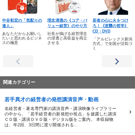
中谷彰宏の「気配りの
理念浸透の《コア・バ
若者の心に火をつけ
達人」
リュー経営》のやり方
ろ！《逆襲の哲学》
CD・DVD
あなただからお願いし
社長が掲げる経営理念
たいと思われるビジネ
の浸透と高収益を両立
「アルビレックス新潟
スの極意
させる
方式」で全国が活気づ
く
関連カテゴリー
若手異才の経営者の発想講演音声・動画
名経営者・著名専門家の講演音声・講演映像ライブラリー
の中から、「若手経営者の新発想や視点」を披露した講演
ＣＤ版・講演ＤＶＤ版・デジタル版をご案内。 本収録物
は、年2回、3日間に渡り開催される...