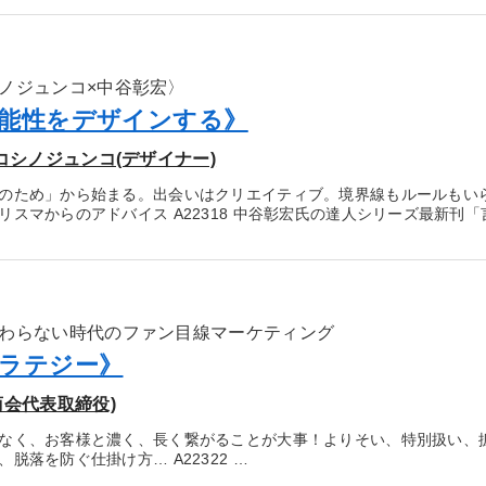
ノジュンコ×中谷彰宏〉
能性をデザインする》
コシノジュンコ(デザイナー)
のため」から始まる。出会いはクリエイティブ。境界線もルールもい
リスマからのアドバイス A22318 中谷彰宏氏の達人シリーズ最新刊
わらない時代のファン目線マーケティング
ラテジー》
商会代表取締役)
なく、お客様と濃く、長く繋がることが大事！よりそい、特別扱い、
脱落を防ぐ仕掛け方… A22322 …