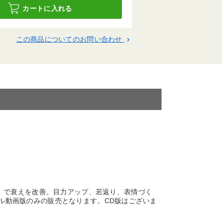
カートに入れる
この商品についてのお問い合わせ
keyboard_arrow_right
」で衰えを改善。目力アップ、若返り、表情づく
ジタル動画版のみの販売となります。CD版はございま