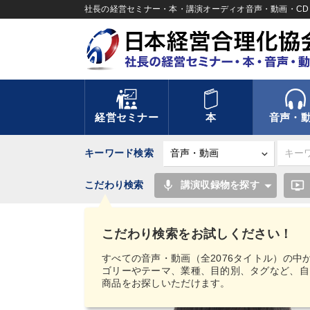
社長の経営セミナー・本・講演オーディオ音声・動画・CD＆
経営セミナー
本
音声・
キーワード検索
mic
ondemand_video
こだわり検索
講演収録物を探す
TOP
音声・動画
【MIMIGAKU／ミミガク
デジタル版（音声／動画ストリーミング・ダウンロード
こだわり検索をお試しください！
すべての音声・動画（全2076タイトル）の中
ゴリーやテーマ、業種、目的別、タグなど、自
商品をお探しいただけます。