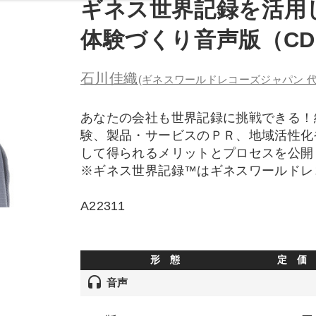
ギネス世界記録を活用
体験づくり音声版（C
石川佳織
(ギネスワールドレコーズジャパン 代
あなたの会社も世界記録に挑戦できる！
験、製品・サービスのＰＲ、地域活性化
して得られるメリットとプロセスを公開
※ギネス世界記録™はギネスワールドレ
A22311
形 態
定 価
headset
音声