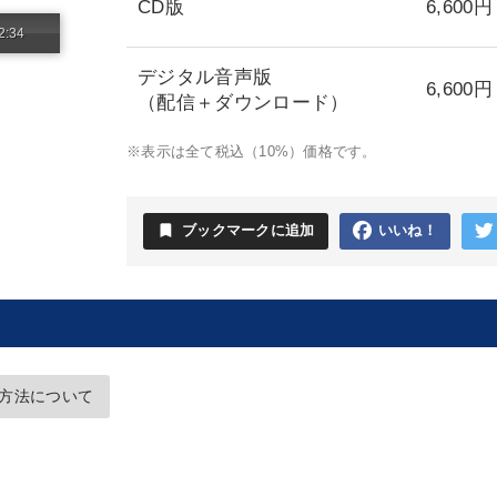
CD版
6,600円
2:34
デジタル音声版
6,600円
（配信＋ダウンロード）
※表示は全て税込（10%）価格です。
bookmark
ブックマークに追加
いいね！
方法について