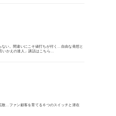
らない。間違いにこそ値打ちが付く…自由な発想と
「言いかえの達人」講話はこちら…
拡散…ファン顧客を育てる６つのスイッチと潜在