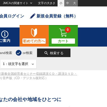
JMCAの関連サイト
文字の大きさ
小
中
大
会員ログイン
新規会員登録（無料）
0
ご案内
初めての方へ
カート
search
and検索
or検索
検索する
3年新春全国経営者セミナー収録講演ＣＤ・講演ＤＶＤ・
り音声版（CD・デジタル版対応）
なたの会社や地域をひとつに