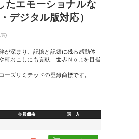
したエモーショナルな
D・デジタル版対応）
表)
絆が深まり、記憶と記録に残る感動体
や町おこしにも貢献。世界Ｎｏ.1を目指
コーズリミテッドの登録商標です。
会員価格
購 入