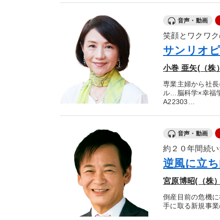
音声・動画
笑顔とワクワク
サンリオピ
小巻 亜矢(（
専業主婦から社長
ル…脳科学×幸福
A22303…
音声・動画
約２０年間続い
逆風に立ち
宮原博昭(（株
倒産目前の危機に
手に取る新規事業の