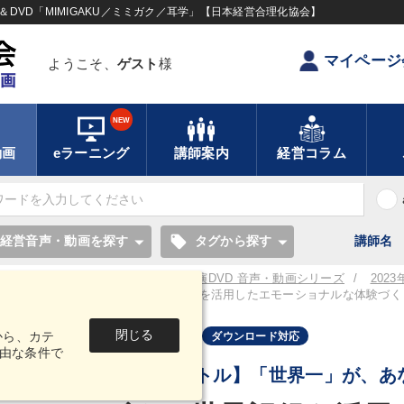
DVD「MIMIGAKU／ミミガク／耳学」【日本経営合理化協会】
マイページ
ようこそ、
ゲスト
様
NEW
動画
eラーニング
講師案内
経営コラム
local_offer
経営音声・動画を探す
タグから探す
講師名
／耳学】全国経営者セミナー講演CD・講演DVD 音声・動画シリーズ
202
）全27タイトル
ギネス世界記録を活用したエモーショナルな体験づく
閉じる
から、カテ
音声・動画
ダウンロード対応
由な条件で
【追加タイトル】「世界一」が、あ