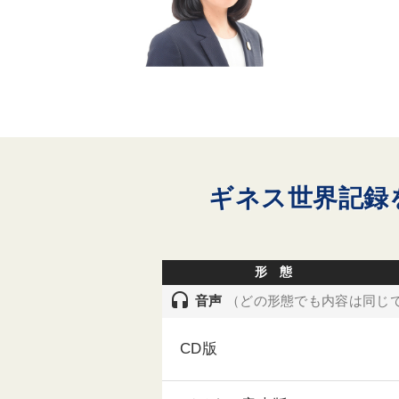
ギネス世界記録
形 態
headset
音声
（どの形態でも内容は同じ
CD版