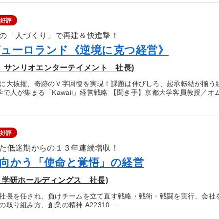
好評
の「人づくり」で再建＆快進撃！
ューロランド《逆境に克つ経営》
株）サンリオエンターテイメント 社長)
に大抜擢、奇跡のＶ字回復を実現！課題は伸びしろ、起承転結が揃う
学で人が集まる「Kawaii」経営戦略 【聞き手】京都大学客員教授／
好評
た低迷期からの１３年連続増収！
向かう「使命と覚悟」の経営
）学研ホールディングス 社長)
社長を任され、負けチームを立て直す戦略・戦術・戦闘を実行、会社
取り組み方、創業の精神 A22310 …