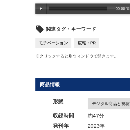
00:00
/
0
local_offer
関連タグ・キーワード
モチベーション
広報・PR
※クリックすると別ウィンドウで開きます。
商品情報
形態
デジタル商品と視聴
収録時間
約47分
発刊年
2023年