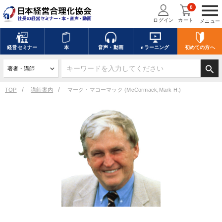
menu
0
ログイン
カート
メニュー
経営
セミナー
本
音声・動画
eラーニング
初めての方
へ
search
TOP
講師案内
マーク・マコーマック (McCormack,Mark H.)