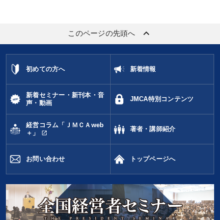
keyboard_arrow_up
このページの先頭へ
初めての方へ
新着情報
新着セミナー・新刊本・音
JMCA特別コンテンツ
声・動画
経営コラム「ＪＭＣＡweb
著者・講師紹介
open_in_new
＋」
お問い合わせ
トップページへ