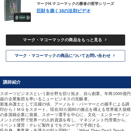
マークH.マコーマックの勝者の哲学シリーズ
巨財を築く16の法則ビデオ
keyboard_arrow_right
マーク・マコーマックの商品をもっと見る
keyboard_arrow_right
マーク・マコーマックの商品についてお問い合わせ
講師紹介
スポーツビジネスという新分野を切り拓き、自ら創業。年商1000億円
超の企業集団を率いるニュービジネスの先駆者。
新進弁護士として活躍の頃、アーノルド・パーマーとの握手による調
印からＩＭＧをスタート。現在30カ国80の拠点を構える世界最大規模
の多国籍企業に発展。スポーツ選手を中心に、文化・エンターテイン
メントの分野で世界一の人的資源を有し、マネジメント代理業から、
イベント運営・テレビ製作までをグループで手掛ける。
氏自身、事業家・弁護士の顔と同時に、「What They Don't Teach