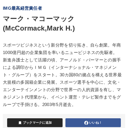
IMG最高経営責任者
マーク・マコーマック
(McCormack,Mark H.)
スポーツビジネスという新分野を切り拓き、自ら創業。年商
1000億円超の企業集団を率いるニュービジネスの先駆者。
新進弁護士として活躍の頃、アーノルド・パーマーとの握手
による調印からＩＭＧ（インターナショナル・マネジメン
ト・グループ）をスタート。30カ国80の拠点を構える世界最
大規模の多国籍企業に発展。スポーツ選手を中心に、文化・
エンターテインメントの分野で世界一の人的資源を有し、マ
ネジメント代理業から、イベント運営・テレビ製作までをグ
ループで手掛ける。2003年5月逝去。
bookmark
ブックマークに追加
いいね！