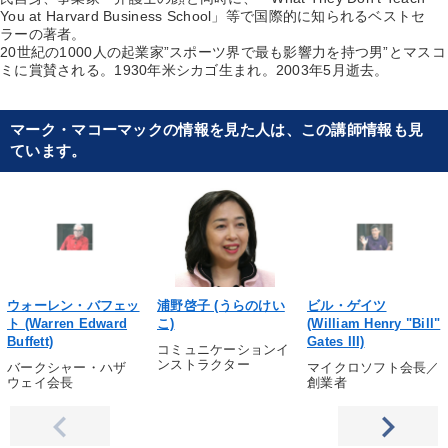
You at Harvard Business School」等で国際的に知られるベストセ
ラーの著者。
20世紀の1000人の起業家”スポーツ界で最も影響力を持つ男”とマスコ
ミに賞賛される。1930年米シカゴ生まれ。2003年5月逝去。
マーク・マコーマックの情報を見た人は、この講師情報も見
ています。
ウォーレン・バフェッ
浦野啓子 (うらのけい
ビル・ゲイツ
ト (Warren Edward
こ)
(William Henry "Bill"
Buffett)
Gates III)
コミュニケーションイ
ンストラクター
バークシャー・ハザ
マイクロソフト会長／
ウェイ会長
創業者