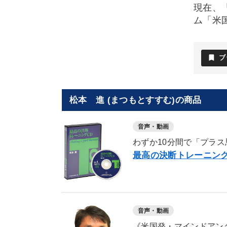
現在、
ム「米
bookmark
ブ
松本 進 (まつもとすすむ)の商品
音声・動画
わずか10分間で「プラ
最高の決断トレーニング
音声・動画
《米国発・マインドアン