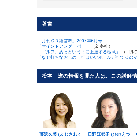
著書
「月刊ＣＤ経営塾」2007年6月号
「マインドアンダーパー」
（幻冬社）
「ゴルフ、あっというまに上達する極意」
（ゴル
「なぜ打ちなおしの一打はいいボールが打てるの
松本 進の情報を見た人は、この講師
藤沢久美 (ふじさわく
日野江都子 (ひのえつ