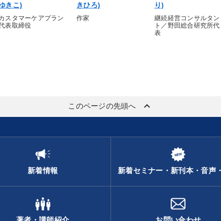
ゆきこ)
きひろ)
り)
カスタマーケアプラン
作家
継続経営コンサルタン
代表取締役
ト／野田総合研究所代
表
keyboard_arrow_up
このページの先頭へ
新着情報
新着セミナー・新刊本・音声
著者・講師紹介
お問い合わせ