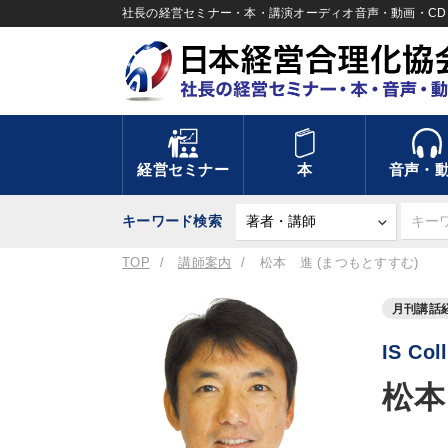
社長の経営セミナー・本・講演オーディオ音声・動画・CD＆
経営セミナー
本
音声・
キーワード検索
TOP
講師案内
松本 進 (まつもとすすむ)
月刊講話
IS Co
松本