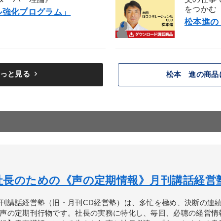
をつかむ
ル強化プログラム」
松本進の
keyboard_arrow_right
っと見る
松本 進の商品
社長のための《声の定期情報》月刊講話経営
刊講話経営塾（旧・月刊CD経営塾）は、多忙を極め、決断の連
声の定期刊行物です。社長の実務に特化し、毎回、必聴の経営情