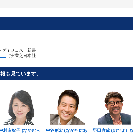
フダイジェスト新書）
か」
（実業之日本社）
情報も見ています。
中村友妃子 (なかむら
中谷彰宏 (なかたにあ
野田宜成 (のだよし