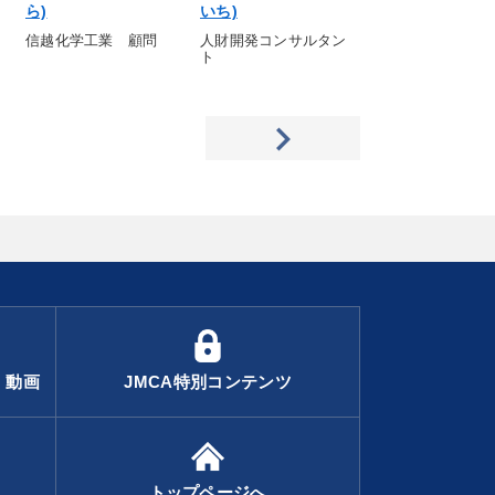
ら)
いち)
ひろ)
信越化学工業 顧問
人財開発コンサルタン
ラーンウェル代表
ト
役
・動画
JMCA特別コンテンツ
トップページへ