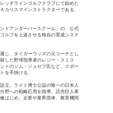
Ａレッヂラインゴルフクラブにて始めた
ＧＡカリスマインストラクターである、
インドアンダーパースクール」の、公式
でゴルフを上達させる独自の育成システ
を通じ、タイガーウッズの元コーチとし
在籍した野球指導者のレジー・スミス
タントのジム・ジョセフ氏など、スポー
クトを手掛ける。
を設立。ライト博士公認の唯一の日本人
ス分野への戦略応用を指導。読売巨人軍
研修はじめ、企業や業界団体、教育機関
。