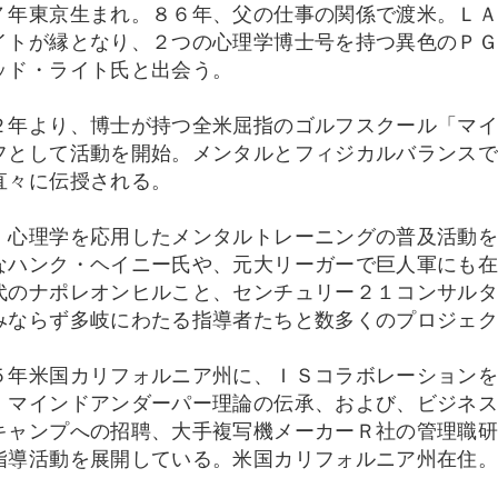
７年東京生まれ。８６年、父の仕事の関係で渡米。Ｌ
イトが縁となり、２つの心理学博士号を持つ異色のＰ
ッド・ライト氏と出会う。
２年より、博士が持つ全米屈指のゴルフスクール「マ
フとして活動を開始。メンタルとフィジカルバランス
直々に伝授される。
、心理学を応用したメンタルトレーニングの普及活動
なハンク・ヘイニー氏や、元大リーガーで巨人軍にも
代のナポレオンヒルこと、センチュリー２１コンサル
みならず多岐にわたる指導者たちと数多くのプロジェ
５年米国カリフォルニア州に、ＩＳコラボレーション
、マインドアンダーパー理論の伝承、および、ビジネ
キャンプへの招聘、大手複写機メーカーＲ社の管理職
指導活動を展開している。米国カリフォルニア州在住