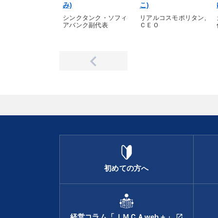
み)
こ)
シンクタンク・ソフィ
リアルコスモポリタン,
アバンク副代表
ＣＥＯ
初めての方へ
経営コラム「ＪＭＣＡweb＋」
open_in_new