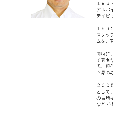
１９６
アルバ
デイビ
１９９
スタッ
ムを、
同時に
て著名
氏、現
ツ界の
２００
として
の宮崎
などで