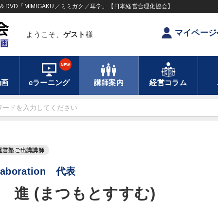
DVD「MIMIGAKU／ミミガク／耳学」【日本経営合理化協会】
マイページ
ようこそ、
ゲスト
様
NEW
動画
eラーニング
講師案内
経営コラム
経営塾ご出講講師
llaboration 代表
 進 (まつもとすすむ)