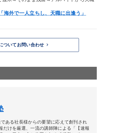
「海外で一人立ちし、天職に出逢う」
keyboard_arrow_right
についてお問い合わせ
塾
続である社長様からの要望に応えて創刊され
報だけを厳選、一流の講師陣による「【速報