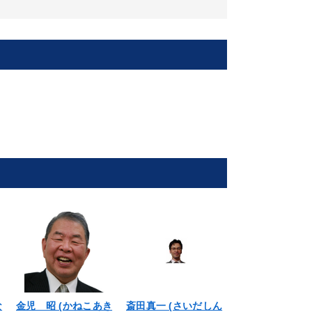
な
金児 昭 (かねこあき
斎田真一 (さいだしん
関根雅泰 (せき