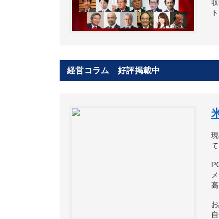
収
ト
経営コラム 好評掲載中
現
て
P
メ
高
お
自