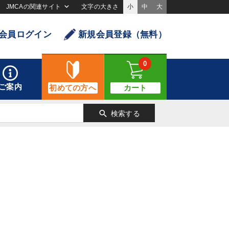
JMCAの関連サイト
文字の大きさ
小
中
大
会員ログイン
新規会員登録（無料）
0
ご案内
初めての方へ
カート
search
検索する