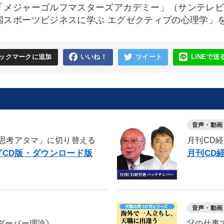
「メジャーゴルフマスターズアカデミー」（サンテレ
国スポーツビジネスに学ぶ エグゼクティブの心理学」
ックマークに追加
いいね！
ツイート
LINEで送
音声・動画
ス思考アタマ」に切り替える
月刊CD
CD版・ダウンロード版
月刊CD
音声・動画
ダーパー理論》
父の仕事