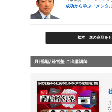
成功から学ぶ「メンタ
松本 進の商品をも
月刊講話経営塾 ご出講講師
月
た