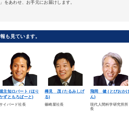
」をあわせ、お手元にお届けします。
情報も見ています。
堀主知ロバート (ほり
樽見 茂 (たるみしげ
飛岡 健 (とびおか
かずともろばーと)
る)
ん)
サイバード社長
篠崎屋社長
現代人間科学研究所所
長