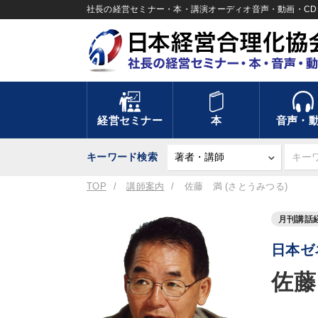
社長の経営セミナー・本・講演オーディオ音声・動画・CD＆
経営セミナー
本
音声・
キーワード検索
TOP
講師案内
佐藤 満 (さとうみつる)
月刊講話
日本ゼ
佐藤