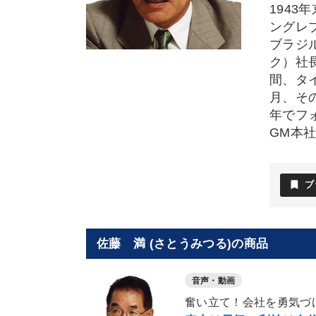
1943
ングレ
ブラジ
ク）社
間、タ
月、そ
年でフ
GM本
bookmark
ブ
佐藤 満 (さとうみつる)の商品
音声・動画
奮い立て！会社を勇気づ