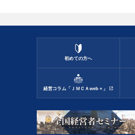
初めての方へ
経営コラム「ＪＭＣＡweb＋」
open_in_new