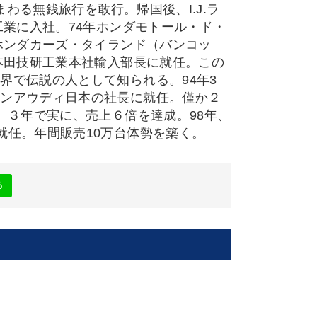
まわる無銭旅行を敢行。帰国後、I.J.ラ
工業に入社。74年ホンダモトール・ド・
ホンダカーズ・タイランド（バンコッ
本田技研工業本社輸入部長に就任。この
界で伝説の人として知られる。94年3
ゲンアウディ日本の社長に就任。僅か２
。３年で実に、売上６倍を達成。98年、
就任。年間販売10万台体勢を築く。
る