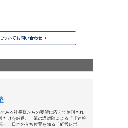
keyboard_arrow_right
についてお問い合わせ
塾
続である社長様からの要望に応えて創刊され
報だけを厳選、一流の講師陣による「【速報
籍」、日本の立ち位置を知る「経営レポー