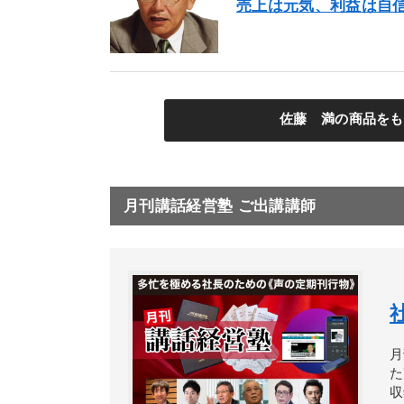
売上は元気、利益は自信
佐藤 満の商品をも
月刊講話経営塾 ご出講講師
月
た
収