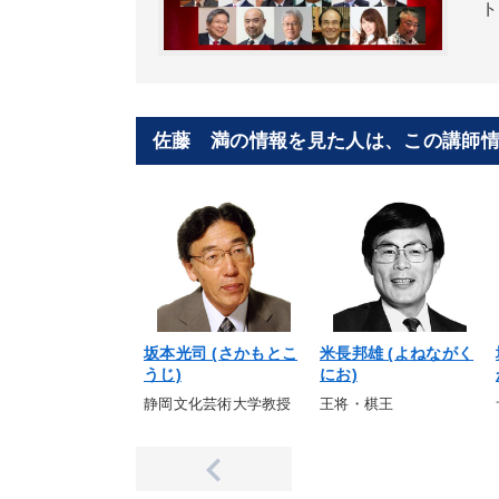
ト
佐藤 満の情報を見た人は、この講師
坂本光司 (さかもとこ
米長邦雄 (よねながく
うじ)
にお)
静岡文化芸術大学教授
王将・棋王