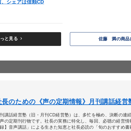
、シェアは信頼CD
keyboard_arrow_right
っと見る
佐藤 満の商品
社長のための《声の定期情報》月刊講話経営
刊講話経営塾（旧・月刊CD経営塾）は、多忙を極め、決断の連
声の定期刊行物です。社長の実務に特化し、毎回、必聴の経営情
録】音声講話」による生きた知恵と社長必読の「旬のおすすめ書