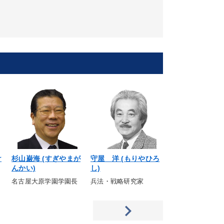
け
杉山巌海 (すぎやまが
守屋 洋 (もりやひろ
芝田清次 (しば
んかい)
し)
じ)
名古屋大原学園学園長
兵法・戦略研究家
叶匠寿庵社長