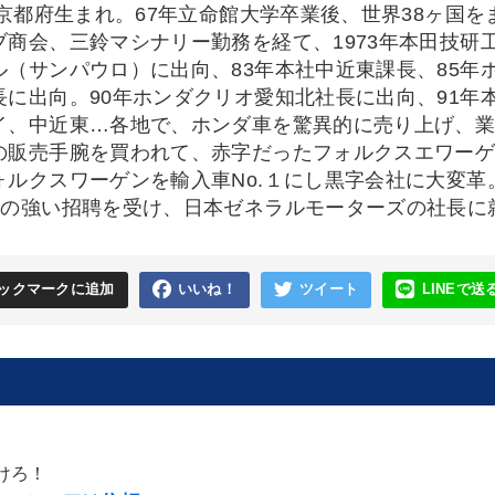
年京都府生まれ。67年立命館大学卒業後、世界38ヶ国を
ブ商会、三鈴マシナリー勤務を経て、1973年本田技研
ル（サンパウロ）に出向、83年本社中近東課長、85年
長に出向。90年ホンダクリオ愛知北社長に出向、91年
イ、中近東…各地で、ホンダ車を驚異的に売り上げ、業
の販売手腕を買われて、赤字だったフォルクスエワー
ォルクスワーゲンを輸入車No.１にし黒字会社に大変革
社の強い招聘を受け、日本ゼネラルモーターズの社長に
ックマークに追加
いいね！
ツイート
LINEで送
けろ！