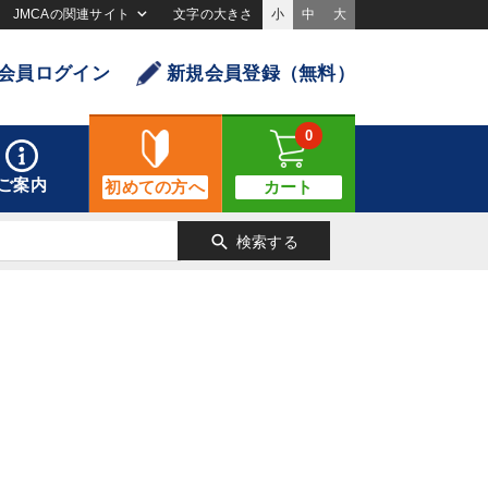
JMCAの関連サイト
文字の大きさ
小
中
大
会員ログイン
新規会員登録（無料）
0
ご案内
初めての方へ
カート
search
検索する