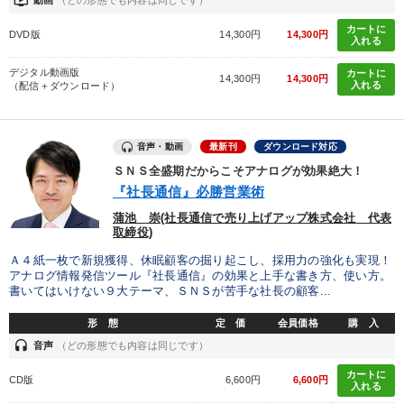
ondemand_video
動画
（どの形態でも内容は同じです）
カートに
財務・数字力の向上
財務・数字力の向上
DVD版
14,300円
14,300円
入れる
デジタル動画版
パフォーマンス向上
組織を強化したい
カートに
14,300円
14,300円
入れる
（配信＋ダウンロード）
財務・数字力の向上
販売力を強化したい
音声・動画
最新刊
ダウンロード対応
キーワード
ＳＮＳ全盛期だからこそアナログが効果絶大！
『社長通信』必勝営業術
蒲池 崇(社長通信で売り上げアップ株式会社 代表
入門篇
リピート
理念・パーパス
経済予測
取締役)
井上和弘
伝統・文化
Ａ４紙一枚で新規獲得、休眠顧客の掘り起こし、採用力の強化も実現！
アナログ情報発信ツール『社長通信』の効果と上手な書き方、使い方。
書いてはいけない９大テーマ、ＳＮＳが苦手な社長の顧客...
※「更新」を押すと「カテゴリー」「目的別」「キーワード」を更新いただけます。
形 態
定 価
会員価格
購 入
headset
音声
（どの形態でも内容は同じです）
タグから探す
local_offer
refresh
更新する
カートに
CD版
6,600円
6,600円
入れる
すべての音声・動画（全2077タイトル）からお探しいただけます