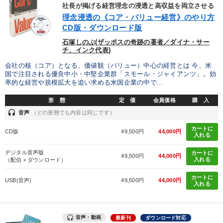
優秀各社の智恵と戦略
事業家のロマンと経営
社長が掲げる経営理念の浸透と高収益を両立させる
理念浸透の《コア・バリュー経営》のやり方
若手異才経営者の発想
専門家のアドバイス
CD版・ダウンロード版
石塚しのぶ(ザッポスの奇跡の著者／ダイナ・サー
リーダーの器量を学ぶ
チ、インク代表)
会社の核（コア）となる、価値観（バリュー）中心の経営とは 今、米
国で注目される優良中小・中堅企業群「スモール・ジャイアンツ」。効
テーマ
率的な経営や規模拡大を追い求める米国企業の中で...
形 態
定 価
会員価格
購 入
最新刊・戦略参謀ChatGPT実戦法と中小企業のDXと講話ご案内
headset
音声
（どの形態でも内容は同じです）
【最新刊】時代を超える経営150の言葉＋社長のスピーチ・話材
カートに
CD版
49,500円
44,000円
集２タイトル
入れる
デジタル音声版
カートに
歴史・古典に学ぶ実務講話
【2月】音声・映像
49,500円
44,000円
入れる
（配信＋ダウンロード）
最新トレンドと時代の潮流を押さえる
カートに
USB(音声)
49,500円
44,000円
入れる
組織と人を動かすマネジメント力を磨く
音声・動画
最新刊
ダウンロード対応