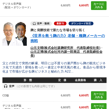
デジタル音声版
カートに
6,600円
6,600円
入れる
タグ・キーワード
（配信＋ダウンロード）
会長
運勢・先見
金融
プロ経営者
音声・動画
最新刊
ダウンロード対応
麹と発酵技術で新たな市場を切り拓く
地方企業の勝ち方
松下幸之助
マネジメント
《世界を救う麹の力》老舗・種麹メーカーの
挑戦
プレゼン
ランチェスター戦略
経済予測
企業再建
山元文晴(株式会社源麹研究所 代表取締役社長)
・
山元正博(株式会社河内源一郎商店 代表取締役会
仕事術・ビジネスハック
早分かり
株式市場
長)
心を磨く
繁盛
労務問題・リスク対策
インバウンド
父との対立で突然の解雇、明日には不渡りの瀬戸際から麹の観光ビジネ
ス化で大成功！窮地を救った一倉定と中村天風の教え。食品から環境浄
化まで市場が広がる麹ビジネスと秘めた力 A22...
AI
労務問題・人事対策
入門篇
株式投資
形 態
定 価
会員価格
購 入
リーダーシップ
コミュニケーション
headset
音声
（どの形態でも内容は同じです）
カートに
CD版
6,600円
6,600円
入れる
※「更新」を押すと「タグ・キーワード」を更新いただけます。
デジタル音声版
カートに
6,600円
6,600円
入れる