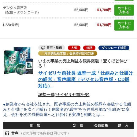
デジタル音声版
カートに
55,000円
51,700円
入れる
（配信＋ダウンロード）
カートに
USB(音声)
55,000円
51,700円
入れる
音声・動画
人気
好評
ダウンロード対応
「月刊講話経営塾」会員特別割引対象
いまの事業の売上利益を限界突破！驚くほど伸び
る！
サイゼリヤ前社長 堀埜一成「仕組みと仕掛け
の経営」音声講座（デジタル音声版・CD版
対応）
堀埜一成(サイゼリヤ前社長)
●創業者から会社を託され、既存事業の売上利益の限界を突破する仕組
みと仕掛けを次々と断行！創業者の“感性”をも再現可能な“仕組み”に変
え、会社を次の成長軌道へと仕掛ける実務と戦略とは...
形 態
定 価
会員価格
購 入
headset
音声
（どの形態でも内容は同じです）