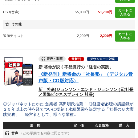
カートに
USB(音声)
55,000円
51,700円
入れる
star_border
その他
カートに
追加テキスト
2,200円
2,200円
入れる
音声・動画
最新刊
ダウンロード対応
新 将命が説く不易流行の「経営の実践」
《新発刊》新将命の「社長塾」（デジタル音
声版・CD版対応）
新 将命(ジョンソン・エンド・ジョンソン (元)社長
／国際ビジネスブレイン 社長)
◎ジャパネットたかた 創業者 髙田明氏推薦！ ◎経営者必聴の講話録が
２０年以上の時を経てついに復刻！永続繁栄を決定する「社長の８大実
践実務」 経営者として、様々な業種...
形 態
定 価
会員価格
購 入
headset
音声
（どの形態でも内容は同じです）