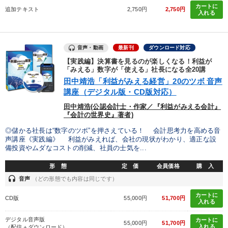
カートに
追加テキスト
2,750円
2,750円
入れる
音声・動画
最新刊
ダウンロード対応
【実践編】決算書を見るのが楽しくなる！利益が
「みえる」数字が「使える」社長になる全20講
田中靖浩「利益がみえる経営」20のツボ 音声
講座（デジタル版・CD版対応）
田中靖浩(公認会計士・作家／『利益がみえる会計』
『会計の世界史』著者)
◎儲かる社長は“数字のツボ”を押さえている！ 会計思考力を高める音
声講座《実践編》 利益がみえれば、会社の現状がわかり、適正な設
備投資やムダなコストの削減、社員の士気を...
形 態
定 価
会員価格
購 入
headset
音声
（どの形態でも内容は同じです）
カートに
CD版
55,000円
51,700円
入れる
デジタル音声版
カートに
55,000円
51,700円
入れる
（配信＋ダウンロード）