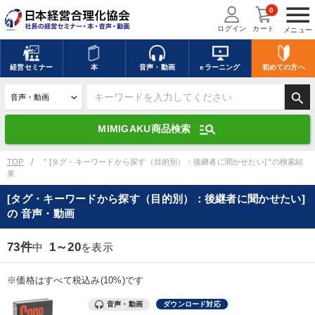
menu
0
ログイン
カート
メニュー
キーワードを入力して探す
edit
経営
セミナー
本
音声・動画
eラーニング
初めての方
へ
search
デジタル版対応のみ検索結果に表示する
manage_search
MIMIGAKU商品検索
search
上記の条件で検索
TOP
" [タグ・キーワードから探す（目的別）：後継者に聞かせたい] "の検索結
果
[タグ・キーワードから探す（目的別）：後継者に聞かせたい]
講演収録物を探す
mic
refresh
の 音声・動画
更新する
全国経営者セミナー講演収録物（全1315タイトル）からお探しいただけ
73件
1～20
中
を表示
ます
※価格はすべて税込み(10%)です
カテゴリー
音声・動画
ダウンロード対応