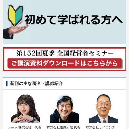
新刊の主な著者・講師紹介
concon株式会社 代表
株式会社雨風太陽 代表
株式会社サイエンス
髙