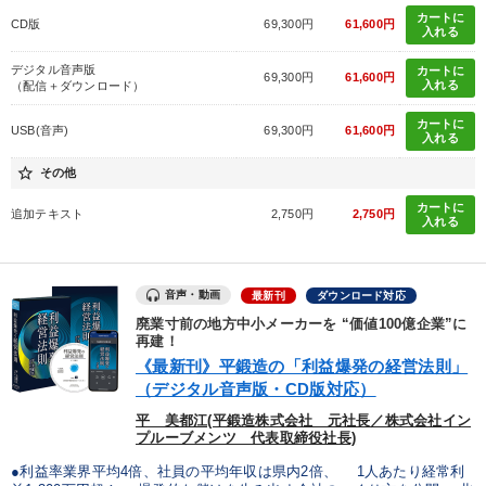
カートに
CD版
69,300円
61,600円
入れる
デジタル音声版
カートに
69,300円
61,600円
入れる
（配信＋ダウンロード）
カートに
USB(音声)
69,300円
61,600円
入れる
star_border
その他
カートに
追加テキスト
2,750円
2,750円
入れる
音声・動画
最新刊
ダウンロード対応
廃業寸前の地方中小メーカーを “価値100億企業”に
再建！
《最新刊》平鍛造の「利益爆発の経営法則」
（デジタル音声版・CD版対応）
平 美都江(平鍛造株式会社 元社長／株式会社イン
プルーブメンツ 代表取締役社長)
●利益率業界平均4倍、社員の平均年収は県内2倍、 1人あたり経常利