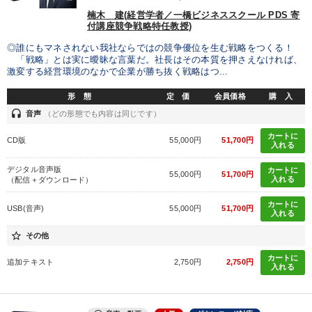
楠木 建(経営学者／一橋ビジネススクール PDS 寄
付講座競争戦略特任教授)
◎誰にもマネされない我社ならではの競争優位を生む戦略をつくる！
「戦略」とは実に曖昧な言葉だ。社長はその本質を押さえなければ、
激変する経営環境のなかで企業が勝ち抜く戦略はつ...
形 態
定 価
会員価格
購 入
headset
音声
（どの形態でも内容は同じです）
カートに
CD版
55,000円
51,700円
入れる
デジタル音声版
カートに
55,000円
51,700円
入れる
（配信＋ダウンロード）
カートに
USB(音声)
55,000円
51,700円
入れる
star_border
その他
カートに
追加テキスト
2,750円
2,750円
入れる