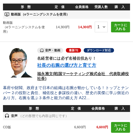
形 態
定 価
会員価格
受講人数
購 入
ondemand_video
動画版（eラーニングシステムを使用）
動画版
カートに
（eラーニングシステムを使
14,300円
14,300円
入れる
用）
音声・動画
最新刊
ダウンロード対応
名経営者には必ず名補佐役あり！
社長の右腕の選び方と育て方
福永雅文(戦国マーケティング株式会社 代表取締役
社長)
幕府や財閥、政府まで日本の組織は右腕が動かしている！トップとナン
バー２の役割と責任、補佐役と参謀役の違い、歴史の英傑に学ぶ側近の
あり方。右腕を選ぶ３条件と能力の鍛え方 A22...
形 態
定 価
会員価格
購 入
headset
音声
（どの形態でも内容は同じです）
カートに
CD版
6,600円
6,600円
入れる