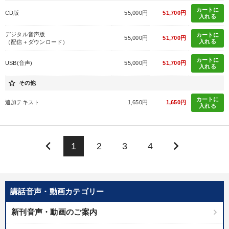
カートに
CD版
55,000円
51,700円
入れる
デジタル音声版
カートに
55,000円
51,700円
入れる
（配信＋ダウンロード）
カートに
USB(音声)
55,000円
51,700円
入れる
star_border
その他
カートに
追加テキスト
1,650円
1,650円
入れる
keyboard_arrow_left
keyboard_arrow_right
1
2
3
4
講話音声・動画カテゴリー
新刊音声・動画のご案内