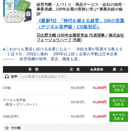
業種
経営判断・人づくり・商品サービス・会社の信用・
事業承継…100年企業の実例に学ぶ“事業永続の秘
訣”
製造業
卸売・小売・飲食業
建設・不動産業
《最新刊》「時代を超える経営」150の言葉
（デジタル音声版・CD版対応）
IT・サービス・金融業
コンサルタント
専門家
日比野大輔 (100年企業研究会 代表理事／株式会社
フォージョウハーフ 代表)
●これからも繁栄し続ける企業になる！ 永続企業が実践する教えを
キーワード
「１話３分」150話に集約 100年以上続く企業の半数は日本企業
――― 経営危機や戦争、震災…幾度も直...
デジタルマーケティング
一流人
思考法
企業文化
形 態
定 価
会員価格
購 入
headset
音声
（どの形態でも内容は同じです）
井上和弘
マーケティング
カートに
CD版
66,000円
61,600円
入れる
※「更新」を押すと「テーマ」「キーワード」を更新いただけます。
デジタル音声版
カートに
66,000円
61,600円
入れる
（配信＋ダウンロード）
経営音声・動画を探す
ondemand_video
refresh
更新する
カートに
USB(音声)
66,000円
61,600円
入れる
全国経営者セミナー収録物以外の経営教材（全762タイトル）からお探
しいただけます
star_border
その他