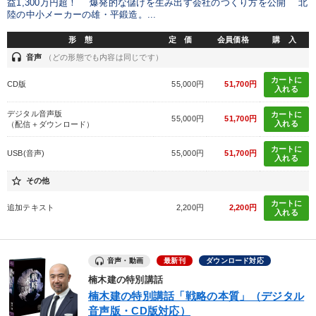
益1,300万円超！ 爆発的な儲けを生み出す会社のつくり方を公開 北
陸の中小メーカーの雄・平鍛造。...
形 態
定 価
会員価格
購 入
headset
音声
（どの形態でも内容は同じです）
カートに
CD版
55,000円
51,700円
入れる
デジタル音声版
カートに
55,000円
51,700円
入れる
（配信＋ダウンロード）
カートに
USB(音声)
55,000円
51,700円
入れる
star_border
その他
カートに
追加テキスト
2,200円
2,200円
入れる
音声・動画
最新刊
ダウンロード対応
楠木建の特別講話
楠木建の特別講話「戦略の本質」（デジタル
音声版・CD版対応）