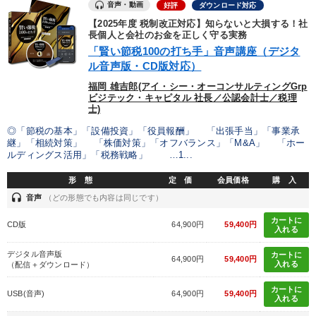
音声・動画
好評
ダウンロード対応
【2025年度 税制改正対応】知らないと大損する！社
長個人と会社のお金を正しく守る実務
「賢い節税100の打ち手」音声講座（デジタ
ル音声版・CD版対応）
福岡 雄吉郎(アイ・シー・オーコンサルティングGrp
ビジテック・キャピタル 社長／公認会計士／税理
士)
◎「節税の基本」「設備投資」「役員報酬」 「出張手当」「事業承
継」「相続対策」 「株価対策」「オフバランス」「M&A」 「ホー
ルディングス活用」「税務戦略」 …1...
形 態
定 価
会員価格
購 入
headset
音声
（どの形態でも内容は同じです）
カートに
CD版
64,900円
59,400円
入れる
デジタル音声版
カートに
64,900円
59,400円
入れる
（配信＋ダウンロード）
カートに
USB(音声)
64,900円
59,400円
入れる