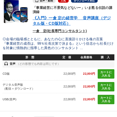
音声・動画
人気
ダウンロード対応
「事業経営に不景気などないー」いま甦る伝説の講
演録
《入門》一倉 定の経営学 音声講座（デジ
タル版・CD版対応）
一倉 定(社長専門コンサルタント)
◎会場の臨場感とともに、あなたの心に直接語りかける魂の言葉
『事業経営の成否は、99％社長次第で決まる』という信念から社長だけ
を対象に情熱的に指導した異色のコンサルタント ...
形 態
定 価
会員価格
購 入
headset
音声
（どの形態でも内容は同じです）
カートに
CD版
22,000円
22,000円
入れる
デジタル音声版
カートに
22,000円
22,000円
入れる
（配信＋ダウンロード）
カートに
USB(音声)
22,000円
22,000円
入れる