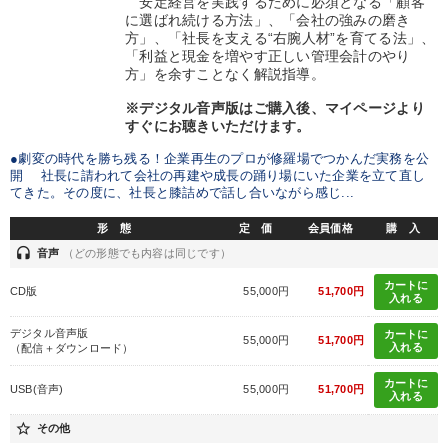
安定経営を実践するために必須となる「顧客
に選ばれ続ける方法」、「会社の強みの磨き
方」、「社長を支える“右腕人材”を育てる法」、
「利益と現金を増やす正しい管理会計のやり
方」を余すことなく解説指導。
※デジタル音声版はご購入後、マイページより
すぐにお聴きいただけます。
●劇変の時代を勝ち残る！企業再生のプロが修羅場でつかんだ実務を公
開 社長に請われて会社の再建や成長の踊り場にいた企業を立て直し
てきた。その度に、社長と膝詰めで話し合いながら感じ...
形 態
定 価
会員価格
購 入
headset
音声
（どの形態でも内容は同じです）
カートに
CD版
55,000円
51,700円
入れる
デジタル音声版
カートに
55,000円
51,700円
入れる
（配信＋ダウンロード）
カートに
USB(音声)
55,000円
51,700円
入れる
star_border
その他