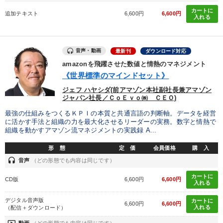
カートに
追加テキスト
6,600円
6,600円
カテゴリー
入れる
2026年春季全国経営者セミナー収録講演ＣＤ・講演ＤＶＤ・デジ
タル版（音声／動画ストリーミング・ダウンロード）
音声・動画
最新刊
ダウンロード対応
amazonを飛躍させた数値と情熱のマネジメント
音声と動画で学ぶ
組織と人を動かすマネジメント力を磨く
《世界標準のマインドセット》
ジェフ ハヤシダ(前アマゾン本社副社長兼アマゾン
【4月】音声・映像
組織・採用・スキル
マーケティング
ジャパン社長／ＣｏＥｖｏ㈱ ＣＥＯ)
最強の仕組みをつくるＫＰＩの本質と共通言語の判断軸。データを経営
【2026年7月】音声・映像ご案内商品
に活かす手法と組織の力を最大化させるリーダーの実務。数字と情熱で
組織を動かすアマゾン流マネジメントの実践録 A...
売上直結の営業力や販売力を獲得する
「儲けの本質」を突く
形 態
定 価
会員価格
購 入
【3月】音声・映像
【12月】音声・映像
headset
音声
（どの形態でも内容は同じです）
カートに
【最新刊】時代を超える経営150の言葉＋社長のスピーチ・話材
CD版
6,600円
6,600円
入れる
集２タイトル
デジタル音声版
カートに
6,600円
6,600円
入れる
（配信＋ダウンロード）
目的別