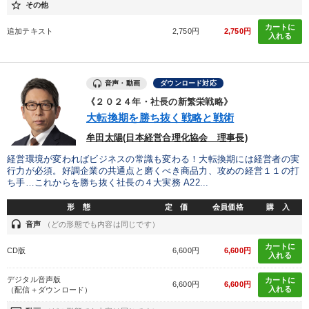
star_border
その他
カートに
追加テキスト
2,750円
2,750円
入れる
音声・動画
ダウンロード対応
《２０２４年・社長の新繁栄戦略》
大転換期を勝ち抜く戦略と戦術
牟田太陽(日本経営合理化協会 理事長)
経営環境が変わればビジネスの常識も変わる！大転換期には経営者の実
行力が必須。好調企業の共通点と磨くべき商品力、攻めの経営１１の打
ち手…これからを勝ち抜く社長の４大実務 A22...
形 態
定 価
会員価格
購 入
headset
音声
（どの形態でも内容は同じです）
カートに
CD版
6,600円
6,600円
入れる
デジタル音声版
カートに
6,600円
6,600円
入れる
（配信＋ダウンロード）