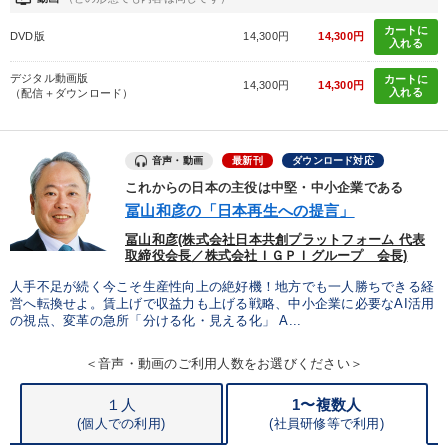
カートに
DVD版
14,300円
14,300円
入れる
デジタル動画版
カートに
14,300円
14,300円
入れる
（配信＋ダウンロード）
音声・動画
最新刊
ダウンロード対応
これからの日本の主役は中堅・中小企業である
冨山和彦の「日本再生への提言」
冨山和彦(株式会社日本共創プラットフォーム 代表
取締役会長／株式会社ＩＧＰＩグループ 会長)
人手不足が続く今こそ生産性向上の絶好機！地方でも一人勝ちできる経
営へ転換せよ。賃上げで収益力も上げる戦略、中小企業に必要なAI活用
の視点、変革の急所「分ける化・見える化」 A...
＜音声・動画のご利用人数をお選びください＞
１人
1〜複数人
(個人での利用)
(
社員研修等で利用)