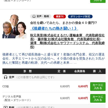
（配信＋ダウンロード）
音声・動画
最新刊
ダウンロード対応
会社を継いでみたら、まさかの借金４０億円!?
《後継者たちの熱き闘い！》
秋元美里(株式会社まるだい運輸倉庫 代表取締役社
長)
・
藤井隆太(株式会社龍角散 代表取締役社長)
・
湯澤 剛(株式会社ユサワフードシステム 代表取締
役)
後継者として再び成長路線へと盛り返す！老舗の名門企業、祖父の運送
会社、大手エリートから父の会社へ。４０億の借金を背負された３氏が
挑んだ奮闘と再建の軌跡、次代への承継と未来… ...
形 態
定 価
会員価格
購 入
headset
音声
（どの形態でも内容は同じです）
カートに
CD版
6,600円
6,600円
入れる
デジタル音声版
カートに
6,600円
6,600円
入れる
（配信＋ダウンロード）
ondemand_video
動画
（どの形態でも内容は同じです）