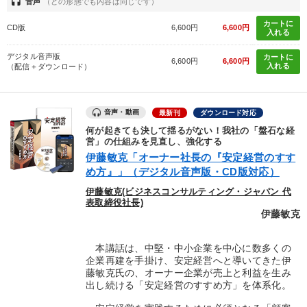
headset
音声
（どの形態でも内容は同じです）
カートに
CD版
6,600円
6,600円
入れる
デジタル音声版
カートに
6,600円
6,600円
入れる
（配信＋ダウンロード）
音声・動画
最新刊
ダウンロード対応
何が起きても決して揺るがない！我社の「盤石な経
営」の仕組みを見直し、強化する
伊藤敏克「オーナー社長の『安定経営のすす
め方』」（デジタル音声版・CD版対応）
伊藤敏克(ビジネスコンサルティング・ジャパン 代
表取締役社長)
伊藤敏克
本講話は、中堅・中小企業を中心に数多くの
企業再建を手掛け、安定経営へと導いてきた伊
藤敏克氏の、オーナー企業が売上と利益を生み
出し続ける「安定経営のすすめ方」を体系化。