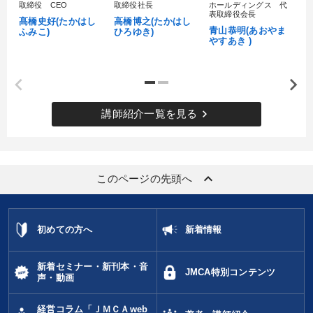
取締役 CEO
取締役社長
ホールディングス 代
村
表取締役会長
髙橋史好(たかはし
高橋博之(たかはし
し
青山恭明(あおやま
ふみこ)
ひろゆき)
やすあき )
keyboard_arrow_right
講師紹介一覧を見る
keyboard_arrow_up
このページの先頭へ
初めての方へ
新着情報
新着セミナー・新刊本・音
JMCA特別コンテンツ
声・動画
経営コラム「ＪＭＣＡweb