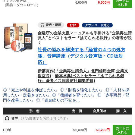
デジタル音声版
カートに
6,600円
6,600円
入れる
（配信＋ダウンロード）
音声・動画
好評
ダウンロード対応
金融庁の企業支援マニュアルも手掛ける“企業再生請
負人”とベストセラー『捨てられる銀行』の著者が説
く
社長の悩みを解決する「経営の４つの処方
箋」音声講座（デジタル音声版・CD版対
応）
伊藤貢作(「企業再生請負人」北門信用金庫 企業支
援室長)
・
橋本卓典(ベストセラー『捨てられる銀
行』著者／共同通信社編集委員)
◎「売上や利益を伸ばしたい」 ◎「財務を強化したい」 ◎「人材を採
用したい・定着させたい」 ◎「後継者を育てたい」 ◎「赤字商品・部
門を改善したい」 ◎「資金繰りの不安を...
形 態
定 価
会員価格
購 入
headset
音声
（どの形態でも内容は同じです）
カートに
CD版
55,000円
51,700円
入れる