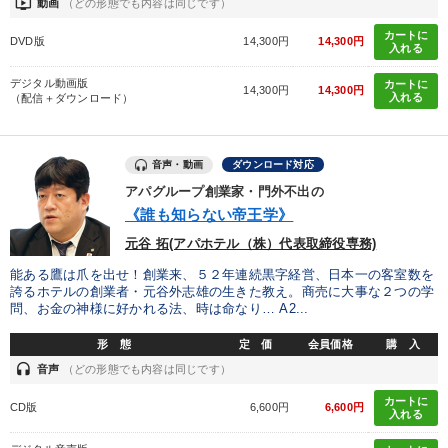
ondemand_video
動画
（どの形態でも内容は同じです）
カートに
DVD版
14,300円
14,300円
入れる
デジタル動画版
カートに
14,300円
14,300円
入れる
（配信＋ダウンロード）
音声・動画
ダウンロード対応
アパグループ創業家・門外不出の
《誰も知らない帝王学》
元谷 拓(アパホテル（株）代表取締役専務)
能ある鷹は爪を出せ！創業来、５２年連続黒字経営、日本一の客室数を
誇るホテルの創業者・元谷外志雄の生きた教え。商売に大事な２つの学
問、お金の神様に好かれる法、時は命なり… A2...
形 態
定 価
会員価格
購 入
headset
音声
（どの形態でも内容は同じです）
カートに
CD版
6,600円
6,600円
入れる