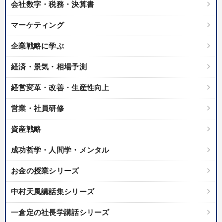
カテゴリー
会社数字・税務・決算書
マーケティング
井上和弘の財務力UP
経営リーダーの考え方と戦略を学ぶ
企業戦略に学ぶ
2025年春季全国経営者セミナー収録講演ＣＤ・講演ＤＶＤ・デジ
タル版（音声／動画ストリーミング・ダウンロード）
経済・景気・相場予測
【1月】音声・映像
組織と人を動かすマネジメント力を磨く
経営変革・改善・生産性向上
全国経営者セミナー収録〈売れ筋・人気ランキング〉＆新刊・好
評講話
営業・社員研修
【5月】音声・映像
資産戦略
【最新刊】精神科医・和田秀樹の「老いない力」＋健康な社長と
成功哲学・人間学・メンタル
会社をつくる厳選講話
お金の授業シリーズ
「儲けの本質」を突く
中村天風講話集シリーズ
最新刊・戦略参謀ChatGPT実戦法と中小企業のDXと講話ご案内
一倉定の社長学講話シリーズ
オーナー社長の「現場力の経営」＋現場の「儲ける力」をさらに