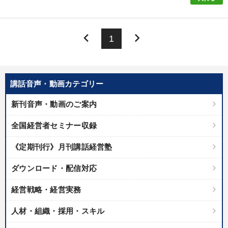
製造業
卸売・小売・飲食業
建設・不動産業
keyboard_arrow_left
keyboard_arrow_right
1
IT・サービス・金融業
コンサルタント
専門家
キーワード
講話音声・動画カテゴリー
リーダーシップ
稲盛和夫
株式投資
新刊音声・動画のご案内
多様性・ダイバーシティ
両利きの経営
松下幸之助
全国経営者セミナー収録
《定期刊行》月刊講話経営塾
※「更新」を押すと「テーマ」「キーワード」を更新いただけます。
ダウンロード・配信対応
経営音声・動画を探す
ondemand_video
refresh
更新する
経営戦略・経営実務
全国経営者セミナー収録物以外の経営教材（全761タイトル）からお探
しいただけます
人材・組織・採用・スキル