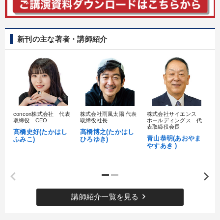
※「更新」を押すと「カテゴリー」「目的別」「キーワード」を更新いただけます。
タグから探す
local_offer
refresh
更新する
新刊の主な著者・講師紹介
すべての音声・動画（全2076タイトル）からお探しいただけます
タグ・キーワード
相続・事業承継
イノベーション
営業力強化
concon株式会社 代表
株式会社雨風太陽 代表
株式会社サイエンス
髙
取締役 CEO
取締役社長
ホールディングス 代
上場企業
マネジメント
DX
労務問題・人事対策
村
表取締役会長
髙橋史好(たかはし
高橋博之(たかはし
し
青山恭明(あおやま
ふみこ)
ひろゆき)
採用
聞き手・作間信司
企業文化
株式市場
やすあき )
賃金制度
入門篇
リベラルアーツ
コロナ禍対策
SNS活用
女性経営者
一流人
ベンチャー
keyboard_arrow_right
講師紹介一覧を見る
感動講話
未来先見
労務問題・リスク対策
資産保全