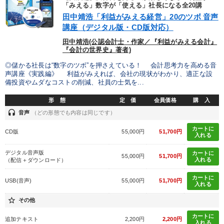
優秀各社の智恵と戦略
事業家のロマンと経営
「みえる」数字が「使える」社長になる全20講
田中靖浩「利益がみえる経営」20のツボ 音声
講座（デジタル版・CD版対応）
若手異才経営者の発想
専門家のアドバイス
田中靖浩(公認会計士・作家／『利益がみえる会計』
リーダーの器量を学ぶ
『会計の世界史』著者)
◎儲かる社長は“数字のツボ”を押さえている！ 会計思考力を高める音
声講座《実践編》 利益がみえれば、会社の現状がわかり、適正な設
テーマ
備投資やムダなコストの削減、社員の士気を...
形 態
定 価
会員価格
購 入
2025年夏季全国経営者セミナー収録講演ＣＤ・講演ＤＶＤ・デジ
headset
タル版（音声／動画ストリーミング・ダウンロード）
音声
（どの形態でも内容は同じです）
カートに
CD版
55,000円
51,700円
【最新刊】精神科医・和田秀樹の「老いない力」＋健康な社長と
入れる
会社をつくる厳選講話
デジタル音声版
カートに
55,000円
51,700円
入れる
（配信＋ダウンロード）
【1月】音声・映像
組織・採用・スキル
カートに
USB(音声)
55,000円
51,700円
経営戦略・経営実務
147回春季大会
入れる
star_border
その他
業種
カートに
追加テキスト
2,200円
2,200円
入れる