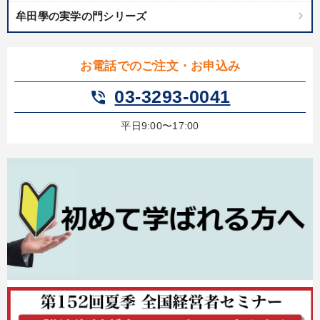
高める教材２選
牟田學の実学の門シリーズ
《強い財務を実践する経営者》講話４選
お電話でのご注文・お申込み
目的別
03-3293-0041
phone_in_talk
財務・数字力の向上
経営を改善したい
平日9:00〜17:00
社長の姿勢を学びたい
販売力を強化したい
新事業・新商品づくり
財務・数字力の向上
キーワード
モチベーション
SNS活用
いい会社
コロナ禍対策
早分かり
マーケティング