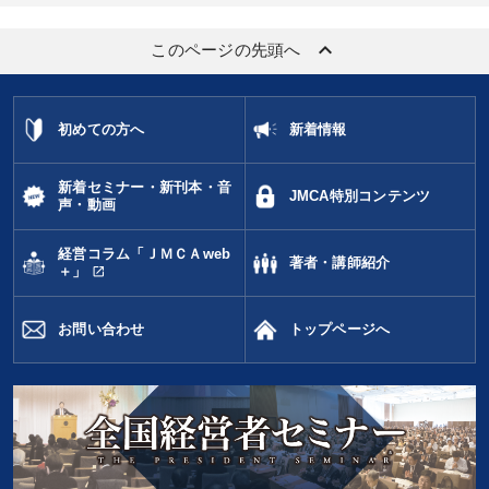
プロ経営者
keyboard_arrow_up
このページの先頭へ
※「更新」を押すと「タグ・キーワード」を更新いただけます。
初めての方へ
新着情報
新着セミナー・新刊本・音
JMCA特別コンテンツ
声・動画
経営コラム「ＪＭＣＡweb
著者・講師紹介
open_in_new
＋」
お問い合わせ
トップページへ