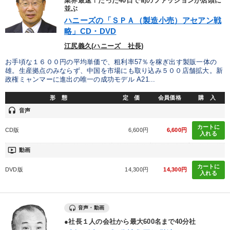
業界最速！たった40日で旬のファッションが店頭に
並ぶ
ハニーズの「ＳＰＡ（製造小売）アセアン戦
略」CD・DVD
江尻義久(ハニーズ 社長)
お手頃な１６００円の平均単価で、粗利率57％を稼ぎ出す製販一体の
雄。生産拠点のみならず、中国を市場にも取り込み５００店舗拡大。新
政権ミャンマーに進出の唯一の成功モデル A21...
形 態
定 価
会員価格
購 入
headset
音声
カートに
CD版
6,600円
6,600円
入れる
ondemand_video
動画
カートに
DVD版
14,300円
14,300円
入れる
音声・動画
●社長１人の会社から最大600名まで40分社