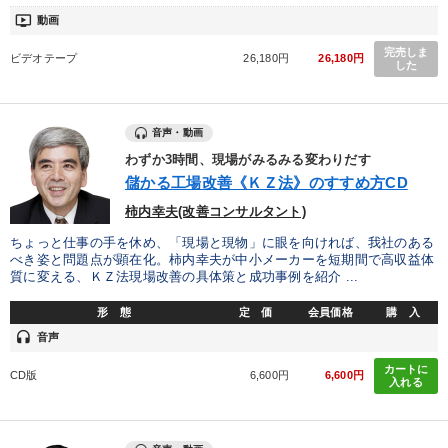
ondemand_video
動画
完売しま
ビデオテープ
26,180円
26,180円
した
音声・動画
わずか3時間、現場がみるみる変わりだす
儲かる工場改善《ＫＺ法》のすすめ方CD
柿内幸夫(改善コンサルタント)
ちょっと仕事の手を休め、「現場と現物」に眼を向ければ、我社のある
べき姿と問題点が顕在化。柿内幸夫が中小メーカーを短期間で高収益体
質に変える、ＫＺ法現場改善の具体策と成功事例を紹介 ...
形 態
定 価
会員価格
購 入
headset
音声
カートに
CD版
6,600円
6,600円
入れる