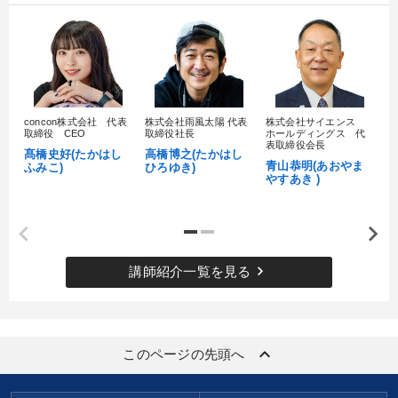
concon株式会社 代表
株式会社雨風太陽 代表
株式会社サイエンス
髙
取締役 CEO
取締役社長
ホールディングス 代
村
表取締役会長
髙橋史好(たかはし
高橋博之(たかはし
し
青山恭明(あおやま
ふみこ)
ひろゆき)
やすあき )
keyboard_arrow_right
講師紹介一覧を見る
keyboard_arrow_up
このページの先頭へ