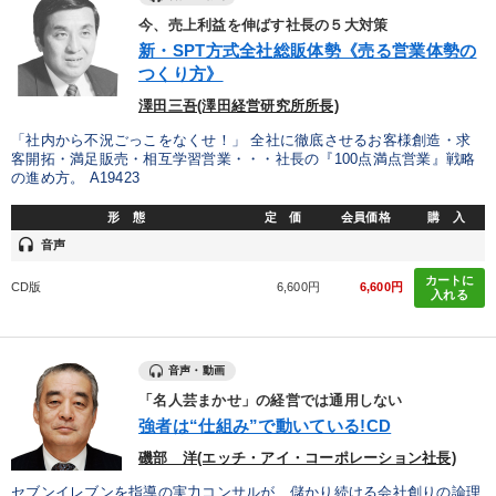
今、売上利益を伸ばす社長の５大対策
新・SPT方式全社総販体勢《売る営業体勢の
つくり方》
澤田三吾(澤田経営研究所所長)
「社内から不況ごっこをなくせ！」 全社に徹底させるお客様創造・求
客開拓・満足販売・相互学習営業・・・社長の『100点満点営業』戦略
の進め方。 A19423
形 態
定 価
会員価格
購 入
headset
音声
カートに
CD版
6,600円
6,600円
入れる
音声・動画
「名人芸まかせ」の経営では通用しない
強者は“仕組み”で動いている!CD
磯部 洋(エッチ・アイ・コーポレーション社長)
セブンイレブンを指導の実力コンサルが、儲かり続ける会社創りの論理