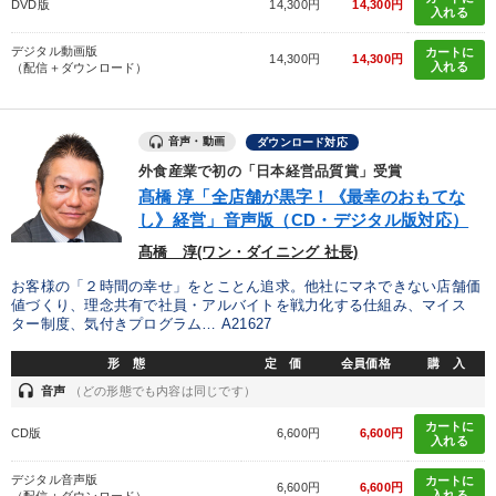
DVD版
14,300円
14,300円
入れる
デジタル動画版
カートに
14,300円
14,300円
入れる
（配信＋ダウンロード）
音声・動画
ダウンロード対応
外食産業で初の「日本経営品質賞」受賞
髙橋 淳「全店舗が黒字！《最幸のおもてな
し》経営」音声版（CD・デジタル版対応）
髙橋 淳(ワン・ダイニング 社長)
お客様の「２時間の幸せ」をとことん追求。他社にマネできない店舗価
値づくり、理念共有で社員・アルバイトを戦力化する仕組み、マイス
ター制度、気付きプログラム… A21627
形 態
定 価
会員価格
購 入
headset
音声
（どの形態でも内容は同じです）
カートに
CD版
6,600円
6,600円
入れる
デジタル音声版
カートに
6,600円
6,600円
入れる