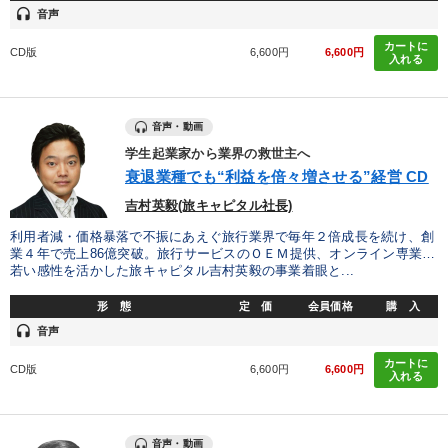
headset
音声
カートに
CD版
6,600円
6,600円
入れる
音声・動画
学生起業家から業界の救世主へ
衰退業種でも“利益を倍々増させる”経営 CD
吉村英毅(旅キャピタル社長)
利用者減・価格暴落で不振にあえぐ旅行業界で毎年２倍成長を続け、創
業４年で売上86億突破。旅行サービスのＯＥＭ提供、オンライン専業…
若い感性を活かした旅キャピタル吉村英毅の事業着眼と...
形 態
定 価
会員価格
購 入
headset
音声
カートに
CD版
6,600円
6,600円
入れる
音声・動画