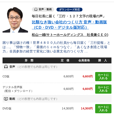
※「更新」を押すと「タグ・キーワード」を更新いただけます。
音声・動画
ダウンロード対応
毎日社長に届く「三行・１２７文字の現場の声」
比類なき強い会社のつくり方 音声・動画版
（CD・DVD・デジタル版対応）
松山一雄(サトーホールディングス 社長兼ＣＥＯ)
困り事は儲けの種！世界４８００人の社員から毎日届く「三行提報」と
は…。「情物一致」「最後の１ｃｍをつなぐ」「あくなき創造と現場
力」全員参加の経営で変化に強い企業文化のつくり方 ...
形 態
定 価
会員価格
購 入
headset
音声
（どの形態でも内容は同じです）
カートに
CD版
6,600円
6,600円
入れる
デジタル音声版
カートに
6,600円
6,600円
入れる
（配信＋ダウンロード）
ondemand_video
動画
（どの形態でも内容は同じです）
カートに
DVD版
14,300円
14,300円
入れる