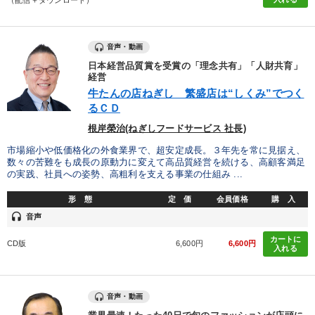
（配信＋ダウンロード）
音声・動画
日本経営品質賞を受賞の「理念共有」「人財共育」
経営
牛たんの店ねぎし 繁盛店は“しくみ”でつく
るＣＤ
根岸榮治(ねぎしフードサービス 社長)
市場縮小や低価格化の外食業界で、超安定成長。３年先を常に見据え、
数々の苦難をも成長の原動力に変えて高品質経営を続ける、高顧客満足
の実践、社員への姿勢、高粗利を支える事業の仕組み ...
形 態
定 価
会員価格
購 入
headset
音声
カートに
CD版
6,600円
6,600円
入れる
音声・動画