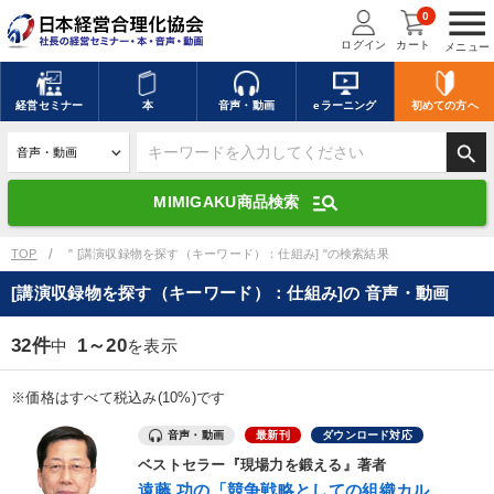
menu
0
ログイン
カート
メニュー
キーワードを入力して探す
edit
経営
セミナー
本
音声・動画
eラーニング
初めての方
へ
search
デジタル版対応のみ検索結果に表示する
manage_search
MIMIGAKU商品検索
search
上記の条件で検索
TOP
" [講演収録物を探す（キーワード）：仕組み] "の検索結果
[講演収録物を探す（キーワード）：仕組み]の 音声・動画
講演収録物を探す
mic
refresh
更新する
32件
1～20
中
を表示
全国経営者セミナー講演収録物（全1315タイトル）からお探しいただけ
ます
※価格はすべて税込み(10%)です
音声・動画
最新刊
ダウンロード対応
カテゴリー
ベストセラー『現場力を鍛える』著者
遠藤 功の「競争戦略としての組織カル