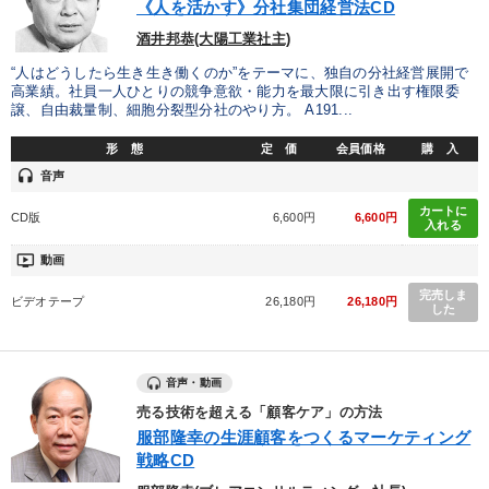
《人を活かす》分社集団経営法CD
酒井邦恭(大陽工業社主)
“人はどうしたら生き生き働くのか”をテーマに、独自の分社経営展開で
高業績。社員一人ひとりの競争意欲・能力を最大限に引き出す権限委
譲、自由裁量制、細胞分裂型分社のやり方。 A191...
形 態
定 価
会員価格
購 入
headset
音声
カートに
CD版
6,600円
6,600円
入れる
ondemand_video
動画
完売しま
ビデオテープ
26,180円
26,180円
した
音声・動画
売る技術を超える「顧客ケア」の方法
服部隆幸の生涯顧客をつくるマーケティング
戦略CD