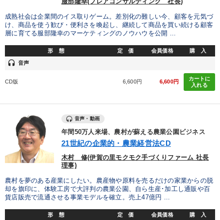
服部隆幸(ブレアコンサルティング 社長)
成熟社会は企業間のイス取りゲーム。差別化の難しい今、顧客を元気づ
け、商品を使う歓び・便利さを喚起し、継続して商品を買い続ける顧客
層に育てる服部隆幸のマーケティングのノウハウを公開 ...
形 態
定 価
会員価格
購 入
headset
音声
カートに
CD版
6,600円
6,600円
入れる
音声・動画
年間50万人来場、農村が蘇える農業公園ビジネス
21世紀の企業的・農業経営法CD
木村 修(伊賀の里モクモク手づくりファーム 社長
理事)
農村を夢のある産業にしたい。農産物や原料を売るだけの家業からの脱
却を旗印に、体験工房で大評判の農業公園、自ら生産･加工し通販や百
貨店販売で流通させる事業モデルを確立。売上47億円 ...
形 態
定 価
会員価格
購 入