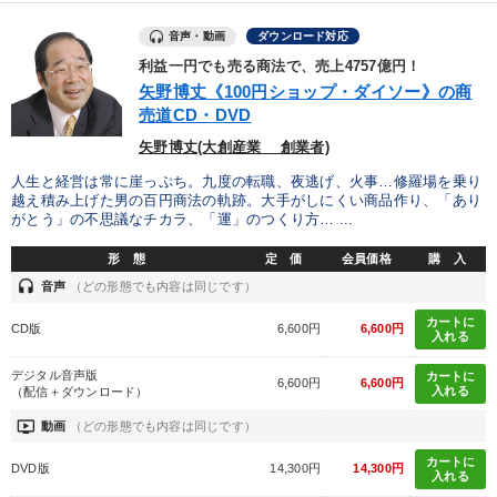
音声・動画
ダウンロード対応
目的別
利益一円でも売る商法で、売上4757億円！
矢野博丈《100円ショップ・ダイソー》の商
売道CD・DVD
経営体系を学びたい
社員研修を行いたい
矢野博丈(大創産業 創業者)
財務・数字力の向上
組織を強化したい
人生と経営は常に崖っぷち。九度の転職、夜逃げ、火事…修羅場を乗り
越え積み上げた男の百円商法の軌跡。大手がしにくい商品作り、「あり
がとう」の不思議なチカラ、「運」のつくり方… ...
財務・数字力の向上
新事業・新商品づくり
形 態
定 価
会員価格
購 入
headset
音声
（どの形態でも内容は同じです）
キーワード
カートに
CD版
6,600円
6,600円
入れる
マーケティング
会社を守る
創業者
成功哲学
デジタル音声版
カートに
6,600円
6,600円
入れる
（配信＋ダウンロード）
リピート
投資
ondemand_video
動画
（どの形態でも内容は同じです）
※「更新」を押すと「カテゴリー」「目的別」「キーワード」を更新いただけます。
カートに
DVD版
14,300円
14,300円
入れる