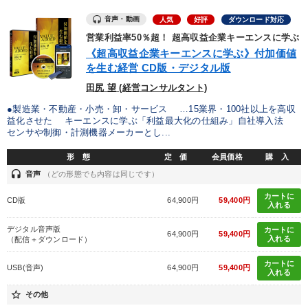
音声・動画
人気
好評
ダウンロード対応
業種
営業利益率50％超！ 超高収益企業キーエンスに学ぶ
《超高収益企業キーエンスに学ぶ》付加価値
を生む経営 CD版・デジタル版
製造業
卸売・小売・飲食業
建設・不動産業
田尻 望 (経営コンサルタント)
IT・サービス・金融業
コンサルタント
専門家
●製造業・不動産・小売・卸・サービス …15業界・100社以上を高収
益化させた キーエンスに学ぶ「利益最大化の仕組み」自社導入法
センサや制御・計測機器メーカーとし...
キーワード
形 態
定 価
会員価格
購 入
headset
音声
（どの形態でも内容は同じです）
松下幸之助
交渉
感動講話
賃金制度
金融
カートに
CD版
64,900円
59,400円
入れる
スポーツ関連
デジタル音声版
カートに
64,900円
59,400円
入れる
（配信＋ダウンロード）
※「更新」を押すと「テーマ」「キーワード」を更新いただけます。
カートに
USB(音声)
64,900円
59,400円
入れる
経営音声・動画を探す
ondemand_video
refresh
更新する
star_border
その他