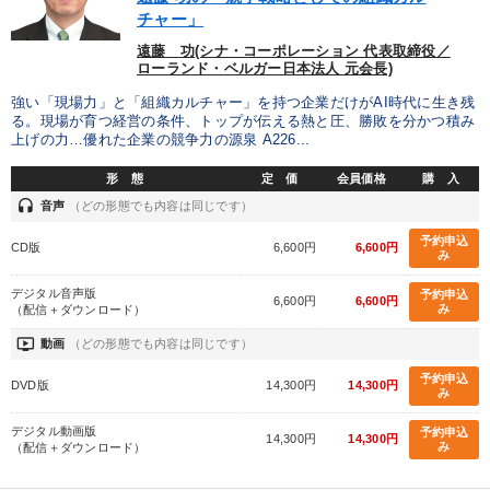
優秀各社の智恵と戦略
事業家のロマンと経営
チャー」
遠藤 功(シナ・コーポレーション 代表取締役／
若手異才経営者の発想
専門家のアドバイス
ローランド・ベルガー日本法人 元会長)
強い「現場力」と「組織カルチャー」を持つ企業だけがAI時代に生き残
リーダーの器量を学ぶ
る。現場が育つ経営の条件、トップが伝える熱と圧、勝敗を分かつ積み
上げの力…優れた企業の競争力の源泉 A226...
テーマ
形 態
定 価
会員価格
購 入
headset
音声
（どの形態でも内容は同じです）
【4月】音声・映像
予約申込
CD版
6,600円
6,600円
み
全国経営者セミナー収録〈売れ筋・人気〉音声＆動画20選
デジタル音声版
予約申込
6,600円
6,600円
み
（配信＋ダウンロード）
148回夏季大会
ondemand_video
動画
（どの形態でも内容は同じです）
オーナー社長の「現場力の経営」＋現場の「儲ける力」をさらに
予約申込
DVD版
14,300円
14,300円
高める教材２選
み
デジタル動画版
予約申込
《強い財務を実践する経営者》講話４選
14,300円
14,300円
み
（配信＋ダウンロード）
仕事のスキルと人間力を高める知恵を身につける