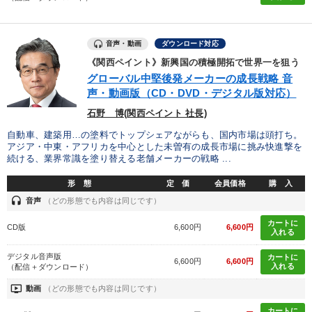
音声・動画
ダウンロード対応
《関西ペイント》新興国の積極開拓で世界一を狙う
グローバル中堅後発メーカーの成長戦略 音
声・動画版（CD・DVD・デジタル版対応）
石野 博(関西ペイント 社長)
自動車、建築用…の塗料でトップシェアながらも、国内市場は頭打ち。
アジア・中東・アフリカを中心とした未曽有の成長市場に挑み快進撃を
続ける、業界常識を塗り替える老舗メーカーの戦略 ...
形 態
定 価
会員価格
購 入
headset
音声
（どの形態でも内容は同じです）
カートに
CD版
6,600円
6,600円
入れる
デジタル音声版
カートに
6,600円
6,600円
入れる
（配信＋ダウンロード）
ondemand_video
動画
（どの形態でも内容は同じです）
カートに