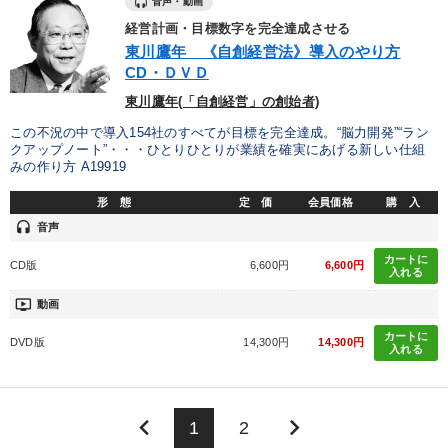
音声・動画
経営計画・目標数字を完全達成させる
東川鷹年 《自創経営法》導入のやり方
CD・ＤＶＤ
東川鷹年(「自創経営」の創始者)
この不況の中で導入154社のすべてが目標を完全達成。“脳力開発”“ラン
クアップノート”・・・ひとりひとりが業績を確実にあげる新しい仕組
みの作り方 A19919
形 態
定 価
会員価格
購 入
headset
音声
カートに
CD版
6,600円
6,600円
入れる
ondemand_video
動画
カートに
DVD版
14,300円
14,300円
入れる
keyboard_arrow_left
keyboard_arrow_right
1
2