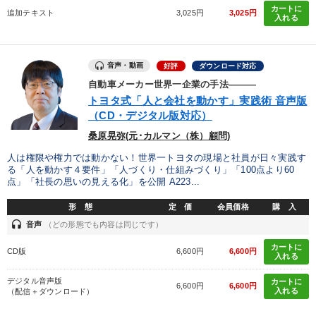
全国経営者セミナー収録物以外の経営教材（全761タイトル）からお探
カートに
追加テキスト
3,025円
3,025円
入れる
しいただけます
カテゴリー
音声・動画
好評
ダウンロード対応
自動車メーカー世界一企業の手法―――
147回春季大会
【2026年7月】音声・映像ご案内商品
トヨタ式「人と会社を動かす」実践術 音声版
（CD・デジタル版対応）
全国経営者セミナー収録〈売れ筋・人気〉音声＆動画20選
桑原晃弥(元･カルマン（株）顧問)
【6月】音声・映像
【3月】音声・映像
人は権限や権力では動かない！世界一トヨタの現場と社員が日々実践す
る「人を動かす４要件」「人づくり・仕組みづくり」「100点より60
点」「社長の思いの見える化」を公開 A223...
最新トレンドと時代の潮流を押さえる
形 態
定 価
会員価格
購 入
2025年春季全国経営者セミナー収録講演ＣＤ・講演ＤＶＤ・デジ
タル版（音声／動画ストリーミング・ダウンロード）
headset
音声
（どの形態でも内容は同じです）
カートに
CD版
6,600円
6,600円
【1月】音声・映像
組織と人を動かすマネジメント力を磨く
入れる
デジタル音声版
カートに
井上和弘の財務力UP
会社のパフォーマンスを高める講話
6,600円
6,600円
入れる
（配信＋ダウンロード）
改善・生産性向上