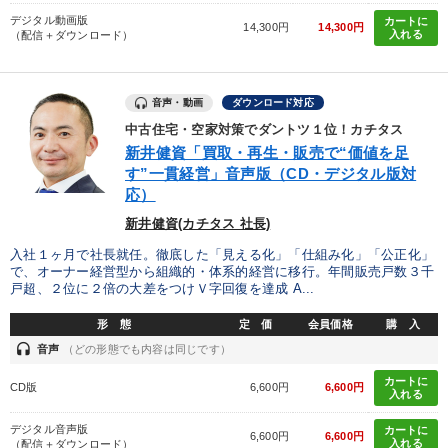
デジタル動画版
カートに
14,300円
14,300円
入れる
（配信＋ダウンロード）
音声・動画
ダウンロード対応
中古住宅・空家対策でダントツ１位！カチタス
新井健資「買取・再生・販売で“価値を足
す”一貫経営」音声版（CD・デジタル版対
応）
新井健資(カチタス 社長)
入社１ヶ月で社長就任。徹底した「見える化」「仕組み化」「公正化」
で、オーナー経営型から組織的・体系的経営に移行。年間販売戸数３千
戸超、２位に２倍の大差をつけＶ字回復を達成 A...
形 態
定 価
会員価格
購 入
headset
音声
（どの形態でも内容は同じです）
カートに
CD版
6,600円
6,600円
入れる
デジタル音声版
カートに
6,600円
6,600円
入れる
（配信＋ダウンロード）