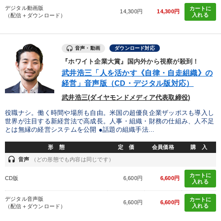
デジタル動画版
カートに
タグから探す
local_offer
refresh
14,300円
14,300円
更新する
入れる
（配信＋ダウンロード）
すべての音声・動画（全2076タイトル）からお探しいただけます
音声・動画
ダウンロード対応
タグ・キーワード
『ホワイト企業大賞』国内外から視察が殺到！
武井浩三「人を活かす《自律・自走組織》の
スポーツ関係
思考法
プロ経営者
海外の成功事例
経営」音声版（CD・デジタル版対応）
武井浩三(ダイヤモンドメディア代表取締役)
ランチェスター戦略
FCビジネス
インバウンド
役職ナシ。働く時間や場所も自由。米国の超優良企業ザッポスも導入し
世界が注目する新経営法で高成長。人事・組織・財務の仕組み、人不足
ブランディング
大竹愼一
採用
金融
節税
とは無縁の経営システムを公開 ●話題の組織手法...
リーダーシップ
早わかり
IT・デジタル活用
形 態
定 価
会員価格
購 入
headset
音声
（どの形態でも内容は同じです）
コミュニケーション
企業再建
多角化・新規事業
カートに
CD版
6,600円
6,600円
入れる
資産運用
賃金制度
相続・事業承継
お金の授業
デジタル音声版
カートに
6,600円
6,600円
入れる
（配信＋ダウンロード）
異発想
通販