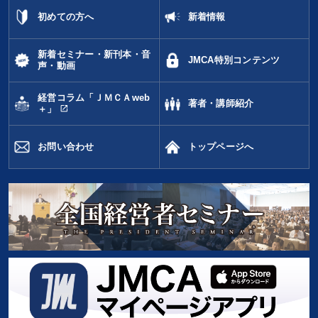
初めての方へ
新着情報
新着セミナー・新刊本・音
JMCA特別コンテンツ
声・動画
経営コラム「ＪＭＣＡweb
著者・講師紹介
open_in_new
＋」
お問い合わせ
トップページへ