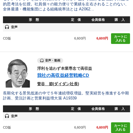
的思考法を伝授。社員個々の能力便りで業績を左右されることのない、
全体最適・機能集団による組織統率法とは A2062...
形 態
定 価
会員価格
購 入
headset
音声
カートに
CD版
6,600円
6,600円
入れる
音声・動画
浮利を追わず本業専念で高収益
我社の高収益経営戦略CD
菅谷 節(ダイダン社長)
長期化する景気低迷の中で５年連続増収増益。堅実経営を推進する中期
計画、受注計画と営業利益増大策 A19339
形 態
定 価
会員価格
購 入
headset
音声
カートに
CD版
6,600円
6,600円
入れる