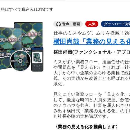
格はすべて税込み(10%)です
音声・動画
人気
ダウンロード対
仕事のミスやムダ、ムリを撲滅！効
横田尚哉「業務の見える
横田尚哉(ファンクショナル・アプロ
ミスが多い業務フロー、担当任せの仕
や問題点を「見える化」させれば、社
大手から中小企業のあらゆる業種で総
践。その実績から改善士とも呼ばれる
系化。
見えにくい業務フローを「見える化」
して、最適な時間と人員を把握、数値
のノウハウを共有、仕事を属人化させ
み出す横田式「業務の見える化」の手
た社長必聴の実務講話です。
〈業務の見える化を推薦します〉