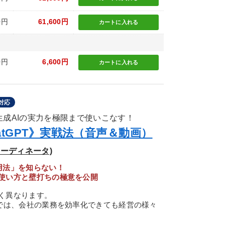
0円
61,600円
カートに
入れる
0円
6,600円
カートに
入れる
対応
生成AIの実力を極限まで使いこなす！
tGPT》実戦法（音声＆動画）
コーディネータ)
用法」を知らない！
使い方と壁打ちの極意を公開
く異なります。
けでは、会社の業務を効率化できても経営の様々