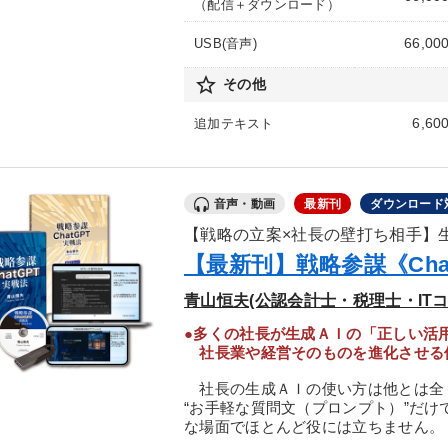
（配信＋ダウンロード）
66,00
USB(音声)
star_border
その他
6,60
追加テキスト
音声・動画
最新刊
ダウンロード
【戦略の立案×社長の壁打ち相手】
【最新刊】戦略参謀《Cha
青山恒夫(公認会計士・税理士・IT
●多くの社長が生成ＡＩの「正しい活
社長業や経営そのものを進化させる
社長の生成ＡＩの使い方は他とは全
“お手軽な質問文（プロンプト）”だ
な場面でほとんど役には立ちません。