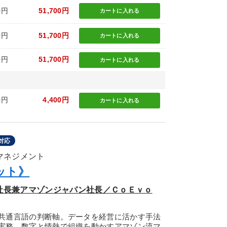
0円
51,700円
カートに
入れる
0円
51,700円
カートに
入れる
0円
51,700円
カートに
入れる
0円
4,400円
カートに
入れる
対応
のマネジメント
ット》
副社長兼アマゾンジャパン社長／ＣｏＥｖｏ
共通言語の判断軸。データを経営に活かす手法
実務。数字と情熱で組織を動かすアマゾン流マ