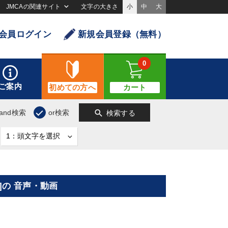
JMCAの関連サイト
文字の大きさ
小
中
大
会員ログイン
新規会員登録（無料）
0
ご案内
初めての方へ
カート
search
and検索
or検索
検索する
の 音声・動画