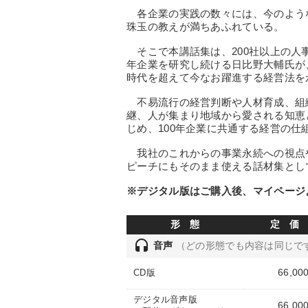
各企業の実践の数々には、今のよう
珠玉の教えが満ちあふれている。
そこで本講話集は、200社以上の人事
年企業を研究し続ける日比野大輔氏が
時代を超えて今なお躍進する経営法を
不易流行の経営判断や人材育成、組
継、人が集まり地域から愛される知恵
じめ、100年企業に共通する経営の仕
我社のこれからの事業永続への視点
ピーチにもそのまま使える話材集とし
※デジタル版はご購入後、マイページ
形 態
定 価
headset
音声
（どの形態でも内容は同じで
66,00
CD版
デジタル音声版
66,00