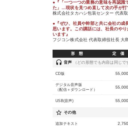
●『「一つ一つの業務の意味を再認識
た」…現状を見つめ直して次の手が打
株式会社タカハシ包装センター 代表取
●『ぜひ、社員や幹部と共に会社の成
思います。この講話には、社長のやり
います』
フジコン株式会社 代表取締役社長 大
形 態
定 価
headset
音声
（どの形態でも内容は同じで
55,00
CD版
デジタル音声版
55,00
（配信＋ダウンロード）
55,00
USB(音声)
star_border
その他
2,75
追加テキスト