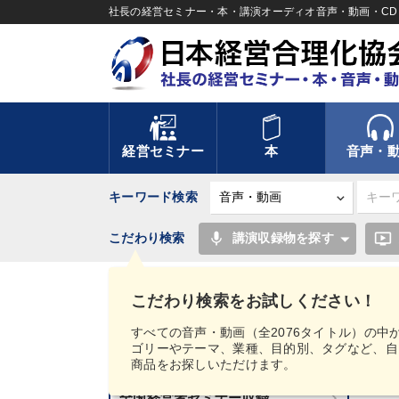
社長の経営セミナー・本・講演オーディオ音声・動画・CD＆
経営セミナー
本
音声・
キーワード検索
mic
ondemand_video
こだわり検索
講演収録物を探す
TOP
" [タグ・キーワードから探す（目的別）：経
こだわり検索をお試しください！
講話音声・動画カテゴリー
すべての音声・動画（全2076タイトル）の中
ゴリーやテーマ、業種、目的別、タグなど、自
新刊音声・動画のご案内
商品をお探しいただけます。
9
全国経営者セミナー収録