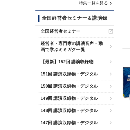
keyboard_arrow_right
特集一覧を見る
全国経営者セミナー＆講演録
全国経営者セミナー
経営者・専門家の講演音声・動
画で学ぶミミガク一覧
【最新】152回 講演収録物
151回 講演収録物・デジタル
150回 講演収録物・デジタル
149回 講演収録物・デジタル
148回 講演収録物・デジタル
147回 講演収録物・デジタル