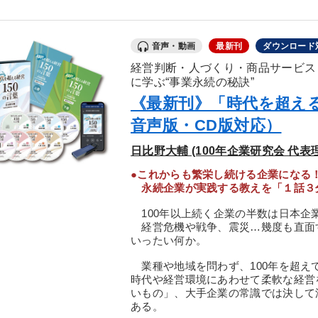
音声・動画
最新刊
ダウンロード
経営判断・人づくり・商品サービス
に学ぶ“事業永続の秘訣”
《最新刊》「時代を超える
音声版・CD版対応）
日比野大輔 (100年企業研究会 代
●これからも繁栄し続ける企業になる
永続企業が実践する教えを「１話３分
100年以上続く企業の半数は日本企
経営危機や戦争、震災…幾度も直面
いったい何か。
業種や地域を問わず、100年を超え
時代や経営環境にあわせて柔軟な経営
いもの」、大手企業の常識では決して
ある。