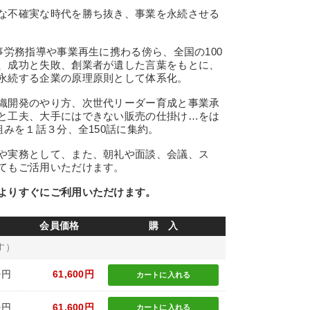
な不確実な時代を勝ち抜き、事業を永続させる
労務指導や事業再生に携わる傍ら、全国の100
、成功と失敗、創業者が遺した言葉をもとに、
永続する企業の原理原則として体系化。
織開発のやり方、次世代リーダー育成と事業承
と工夫、大手にはできない販売の仕掛け…をは
組みを１話３分、全150話に集約。
や実務として、また、朝礼や面談、会議、ス
てもご活用いただけます。
よりすぐにご利用いただけます。
会員価格
購 入
す）
0円
61,600円
カートに
入れる
0円
61,600円
カートに
入れる