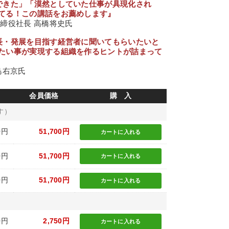
できた」「漠然としていた仕事が具現化され
てる！この講話をお薦めします』
締役社長 高橋将史氏
長・発展を目指す経営者に聞いてもらいたいと
たい事が実現する組織を作るヒントが詰まって
島右京氏
会員価格
購 入
す）
0円
51,700円
カートに
入れる
0円
51,700円
カートに
入れる
0円
51,700円
カートに
入れる
0円
2,750円
カートに
入れる