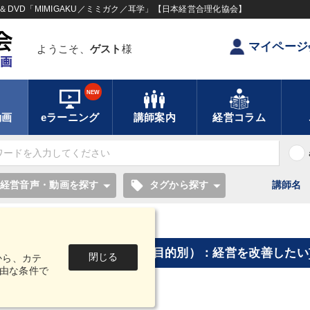
DVD「MIMIGAKU／ミミガク／耳学」【日本経営合理化協会】
マイページ
ようこそ、
ゲスト
様
NEW
動画
eラーニング
講師案内
経営コラム
local_offer
経営音声・動画を探す
タグから探す
講師名
営を改善したい] "の検索結果
[タグ・キーワードから探す（目的別）：経営を改善したい]
閉じる
から、カテ
由な条件で
3件
1～20
中
を表示