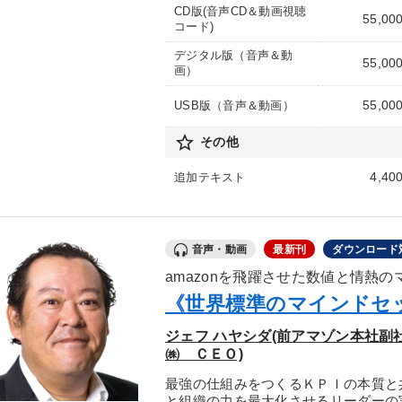
CD版(音声CD＆動画視聴
55,00
コード)
デジタル版（音声＆動
55,00
画）
55,00
USB版（音声＆動画）
star_border
その他
4,40
追加テキスト
音声・動画
最新刊
ダウンロード
amazonを飛躍させた数値と情熱
《世界標準のマインドセ
ジェフ ハヤシダ(前アマゾン本社
㈱ ＣＥＯ)
最強の仕組みをつくるＫＰＩの本質と
と組織の力を最大化させるリーダーの