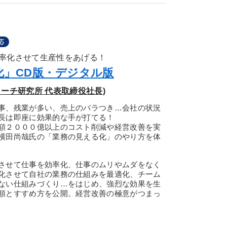
応
率化させて生産性をあげる！
化」CD版・デジタル版
ーチ研究所 代表取締役社長)
事、残業が多い、売上のバラつき…会社の状況
長は即座に効果的な手が打てる！
額２０００億以上のコスト削減や経営改善を実
横田尚哉氏の「業務の見える化」のやり方を体
させて仕事を効率化、仕事のムリやムダをなく
化させて自社の業務の仕組みを最適化、チーム
ない仕組みづくり…をはじめ、強烈な効果を生
順とすすめ方を公開。経営改善の極意がつまっ