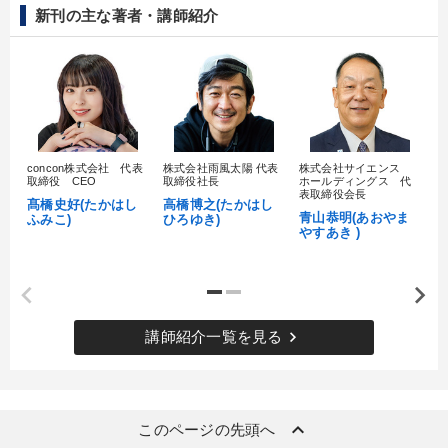
新刊の主な著者・講師紹介
concon株式会社 代表
株式会社雨風太陽 代表
株式会社サイエンス
髙
取締役 CEO
取締役社長
ホールディングス 代
村
表取締役会長
髙橋史好(たかはし
高橋博之(たかはし
し
青山恭明(あおやま
ふみこ)
ひろゆき)
やすあき )
keyboard_arrow_right
講師紹介一覧を見る
keyboard_arrow_up
このページの先頭へ