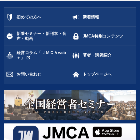
初めての方へ
新着情報
新着セミナー・新刊本・音
JMCA特別コンテンツ
声・動画
経営コラム「ＪＭＣＡweb
著者・講師紹介
open_in_new
＋」
お問い合わせ
トップページへ