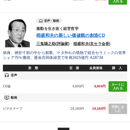
入れる
【1月】音声・映像
音声・動画
目的別
激動を生き抜く経営哲学
稲盛和夫の新しい価値観の創造CD
販売力を強化したい
経営体系を学びたい
三鬼陽之助(評論家)
・
稲盛和夫(京セラ会長)
病身、挫折寸前の中から創業。ケタ外れの情熱で総合セラミックの世界
新事業・新商品づくり
社長の姿勢を学びたい
シェア70％獲得。運命共同体経営で年商2425億円 A18734
形 態
定 価
会員価格
購 入
財務・数字力の向上
組織を強化したい
headset
音声
カートに
キーワード
CD版
6,600円
6,600円
入れる
ondemand_video
動画
聞き手・作間信司
株式市場
推薦
話し方
完売しま
ビデオテープ
26,180円
26,180円
した
生き方の指針
マーケティング