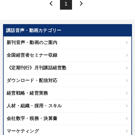
※「更新」を押すと「カテゴリー」「目的別」「キーワード」を更新いただけます。
keyboard_arrow_left
keyboard_arrow_right
1
タグから探す
local_offer
refresh
更新する
すべての音声・動画（全2077タイトル）からお探しいただけます
講話音声・動画カテゴリー
新刊音声・動画のご案内
タグ・キーワード
全国経営者セミナー収録
リピート
営業力強化
資産保全
不動産
仕組み
《定期刊行》月刊講話経営塾
不動産投資
伝統・文化
多様性・ダイバーシティ
ダウンロード・配信対応
井上和弘
中小企業
仕事術・ビジネスハック
経営戦略・経営実務
インバウンド
会長
営業
教育
対談・座談会
人材・組織・採用・スキル
労務問題・人事対策
モノづくり
MBA
未来先見
会社数字・税務・決算書
労務問題・リスク対策
一倉定
デザイン
賃金制度
マーケティング