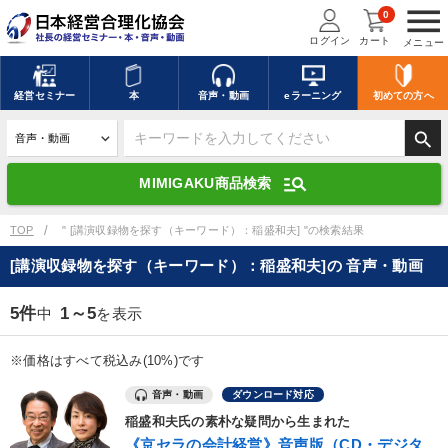
menu
0
ログイン
カート
メニュー
キーワードを入力して探す
edit
経営
セミナー
本
音声・動画
eラーニング
初めての方
へ
search
デジタル版対応のみ検索結果に表示する
manage_search
MIMIGAKU商品検索
search
上記の条件で検索
TOP
" [講演収録物を探す（キーワード）：稲盛和夫] "の検索結果
[講演収録物を探す（キーワード）：稲盛和夫]の 音声・動画
講演収録物を探す
mic
refresh
更新する
5件
1～5
中
を表示
全国経営者セミナー講演収録物（全1315タイトル）からお探しいただけ
ます
※価格はすべて税込み(10%)です
音声・動画
ダウンロード対応
カテゴリー
稲盛和夫氏の素朴な疑問から生まれた
《京セラの会計経営》音声版（CD・デジタ