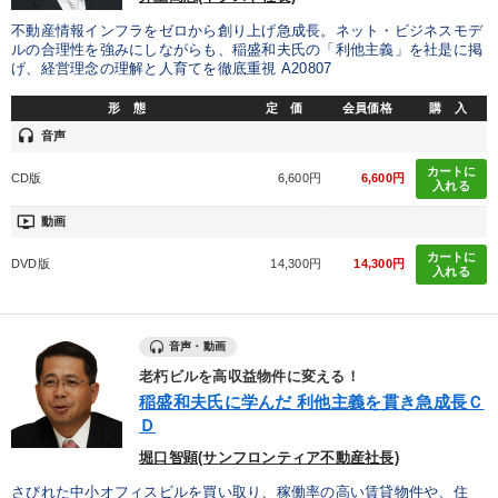
業種
不動産情報インフラをゼロから創り上げ急成長。ネット・ビジネスモデ
ルの合理性を強みにしながらも、稲盛和夫氏の「利他主義」を社是に掲
げ、経営理念の理解と人育てを徹底重視 A20807
製造業
卸売・小売・飲食業
建設・不動産業
形 態
定 価
会員価格
購 入
IT・サービス・金融業
コンサルタント
専門家
headset
音声
カートに
CD版
6,600円
6,600円
入れる
キーワード
ondemand_video
動画
カートに
いい会社
心を磨く
リピート
営業
中小企業
DVD版
14,300円
14,300円
入れる
労務問題・人事対策
音声・動画
※「更新」を押すと「テーマ」「キーワード」を更新いただけます。
老朽ビルを高収益物件に変える！
稲盛和夫氏に学んだ 利他主義を貫き急成長Ｃ
Ｄ
経営音声・動画を探す
ondemand_video
refresh
更新する
堀口智顕(サンフロンティア不動産社長)
全国経営者セミナー収録物以外の経営教材（全762タイトル）からお探
さびれた中小オフィスビルを買い取り、稼働率の高い賃貸物件や、住
しいただけます