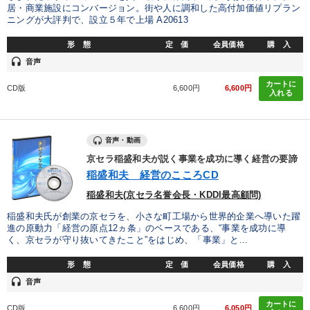
居・商業施設にコンバージョン。街や人に調和した高付加価値リプラン
ニングが大評判で、設立５年で上場 A20613
カテゴリー
形 態
定 価
会員価格
購 入
headset
音声
企業戦略に学ぶ
カートに
CD版
6,600円
6,600円
入れる
経営者のための《音声・動画で学ぶ》講演シリーズ
全国経営者セミナー収録〈売れ筋・人気ランキング〉＆新刊・好
評講話
音声・動画
京セラ稲盛和夫が説く事業を成功に導く経営の要諦
2025年春季全国経営者セミナー収録講演ＣＤ・講演ＤＶＤ・デジ
稲盛和夫 経営のこころCD
タル版（音声／動画ストリーミング・ダウンロード）
稲盛和夫(京セラ名誉会長・KDDI最高顧問)
「儲けの本質」を突く
【3月】音声・映像
稲盛和夫氏が創業の京セラを、小さな町工場から世界的企業へ導いた躍
進の原動力「経営の原点12ヵ条」のベースである、“事業を成功に導
【12月】音声・映像
く、京セラが守り抜いてきたこと”をはじめ、「事業」と...
【最新刊】精神科医・和田秀樹の「老いない力」＋健康な社長と
形 態
定 価
会員価格
購 入
会社をつくる厳選講話
headset
音声
数字・税務・決算書
後継社長・アトツギ
148回夏季大会
カートに
CD版
6,600円
6,050円