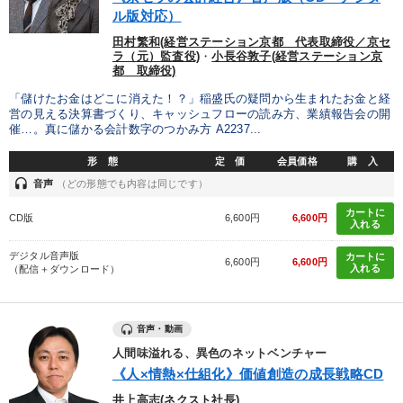
優秀各社の智恵と戦略
事業家のロマンと経営
ル版対応）
田村繁和(経営ステーション京都 代表取締役／京セ
若手異才経営者の発想
専門家のアドバイス
ラ（元）監査役)
・
小長谷敦子(経営ステーション京
都 取締役)
リーダーの器量を学ぶ
「儲けたお金はどこに消えた！？」稲盛氏の疑問から生まれたお金と経
営の見える決算書づくり、キャッシュフローの読み方、業績報告会の開
催…。真に儲かる会計数字のつかみ方 A2237...
テーマ
形 態
定 価
会員価格
購 入
headset
音声
（どの形態でも内容は同じです）
【6月】音声・映像
井上和弘の財務力UP
カートに
CD版
6,600円
6,600円
入れる
【4月】音声・映像
デジタル音声版
カートに
6,600円
6,600円
入れる
2025年夏季全国経営者セミナー収録講演ＣＤ・講演ＤＶＤ・デジ
（配信＋ダウンロード）
タル版（音声／動画ストリーミング・ダウンロード）
最新技術・トレンド
音声・動画
人間味溢れる、異色のネットベンチャー
オーナー社長の「現場力の経営」＋現場の「儲ける力」をさらに
高める教材２選
《人×情熱×仕組化》価値創造の成長戦略CD
井上高志(ネクスト社長)