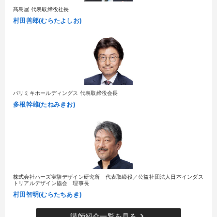
髙島屋 代表取締役社長
村田善郎(むらたよしお)
パリミキホールディングス 代表取締役会長
多根幹雄(たねみきお)
株式会社ハーズ実験デザイン研究所 代表取締役／公益社団法人日本インダス
トリアルデザイン協会 理事長
村田智明(むらたちあき)
keyboard_arrow_right
講師紹介一覧を見る