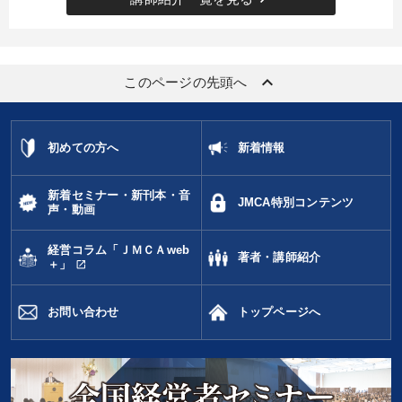
keyboard_arrow_up
このページの先頭へ
初めての方へ
新着情報
新着セミナー・新刊本・音
JMCA特別コンテンツ
声・動画
経営コラム「ＪＭＣＡweb
著者・講師紹介
open_in_new
＋」
お問い合わせ
トップページへ