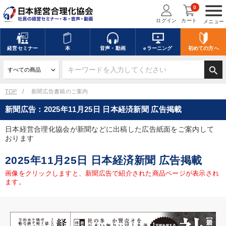
menu
0
ログイン
カート
メニュー
経営
セミナー
本
音声・動画
eラーニング
初めての方
へ
search
TOP
新聞広告書籍のご案内
新聞広告：2025年11月25日 日本経済新聞 広告掲載
日本経営合理化協会が新聞などに出稿した広告紙面をご案内して
おります
2025年11月25日 日本経済新聞 広告掲載
画像をクリックしますと、新聞広告で紹介された商品ページが表示され
ます。