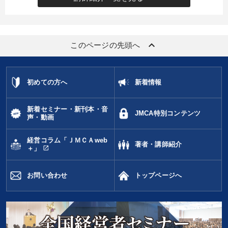
keyboard_arrow_up
このページの先頭へ
初めての方へ
新着情報
新着セミナー・新刊本・音
JMCA特別コンテンツ
声・動画
経営コラム「ＪＭＣＡweb
著者・講師紹介
open_in_new
＋」
お問い合わせ
トップページへ