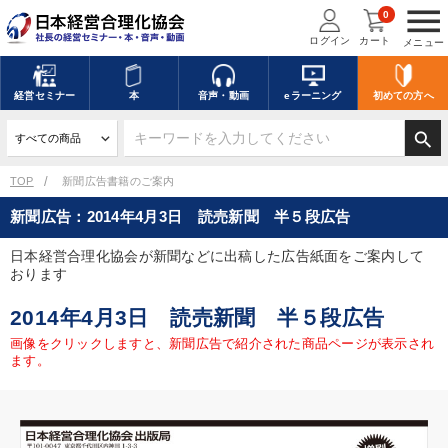
menu
0
ログイン
カート
メニュー
経営
セミナー
本
音声・動画
eラーニング
初めての方
へ
search
TOP
新聞広告書籍のご案内
新聞広告：2014年4月3日 読売新聞 半５段広告
日本経営合理化協会が新聞などに出稿した広告紙面をご案内して
おります
2014年4月3日 読売新聞 半５段広告
画像をクリックしますと、新聞広告で紹介された商品ページが表示され
ます。