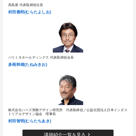
髙島屋 代表取締役社長
村田善郎(むらたよしお)
パリミキホールディングス 代表取締役会長
多根幹雄(たねみきお)
株式会社ハーズ実験デザイン研究所 代表取締役／公益社団法人日本インダス
トリアルデザイン協会 理事長
村田智明(むらたちあき)
keyboard_arrow_right
講師紹介一覧を見る