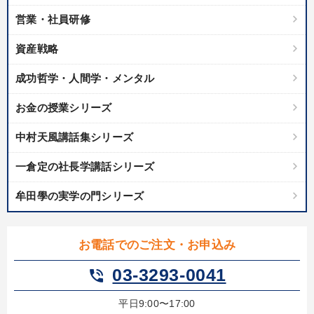
営業・社員研修
【3月】音声・映像
数字・税務・決算書
資産戦略
【12月】音声・映像
会社のパフォーマンスを高める講話
成功哲学・人間学・メンタル
最新刊・戦略参謀ChatGPT実戦法と中小企業のDXと講話ご案内
お金の授業シリーズ
資産戦略
中村天風講話集シリーズ
2025年夏季全国経営者セミナー収録講演ＣＤ・講演ＤＶＤ・デジ
タル版（音声／動画ストリーミング・ダウンロード）
一倉定の社長学講話シリーズ
後継社長・アトツギ
組織と人を動かすマネジメント力を磨く
牟田學の実学の門シリーズ
売上直結の営業力や販売力を獲得する
お電話でのご注文・お申込み
【最新刊】精神科医・和田秀樹の「老いない力」＋健康な社長と
会社をつくる厳選講話
03-3293-0041
phone_in_talk
仕事のスキルと人間力を高める知恵を身につける
平日9:00〜17:00