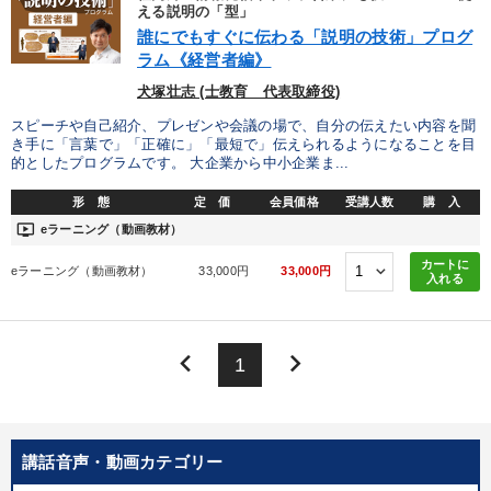
優秀各社の智恵と戦略
事業家のロマンと経営
える説明の「型」
誰にでもすぐに伝わる「説明の技術」プログ
ラム《経営者編》
若手異才経営者の発想
専門家のアドバイス
犬塚壮志 (士教育 代表取締役)
リーダーの器量を学ぶ
スピーチや自己紹介、プレゼンや会議の場で、自分の伝えたい内容を聞
き手に「言葉で」「正確に」「最短で」伝えられるようになることを目
的としたプログラムです。 大企業から中小企業ま...
テーマ
形 態
定 価
会員価格
受講人数
購 入
ondemand_video
eラーニング（動画教材）
経営リーダーの考え方と戦略を学ぶ
営業・社員研修
カートに
eラーニング（動画教材）
33,000円
33,000円
入れる
【1月】音声・映像
【5月】音声・映像
2025年春季全国経営者セミナー収録講演ＣＤ・講演ＤＶＤ・デジ
タル版（音声／動画ストリーミング・ダウンロード）
keyboard_arrow_left
keyboard_arrow_right
1
【12月】音声・映像
業種
講話音声・動画カテゴリー