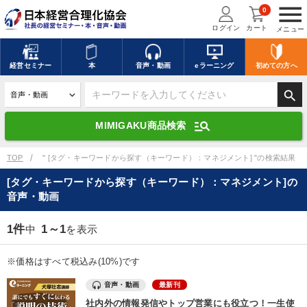
menu
0
ログイン
カート
メニュー
キーワードを入力して探す
edit
経営
セミナー
本
音声・動画
eラーニング
初めての方
へ
search
デジタル版対応のみ検索結果に表示する
manage_search
MIMIGAKU商品検索
search
上記の条件で検索
TOP
" [タグ・キーワードから探す（キーワード）：マネジメント] "の検索結果
[タグ・キーワードから探す（キーワード）：マネジメント]の
音声・動画
講演収録物を探す
mic
refresh
更新する
1件
1～1
中
を表示
全国経営者セミナー講演収録物（全1315タイトル）からお探しいただけ
ます
※価格はすべて税込み(10%)です
カテゴリー
音声・動画
最新刊
社内外の情報発信やトップ営業にも役立つ！一生使