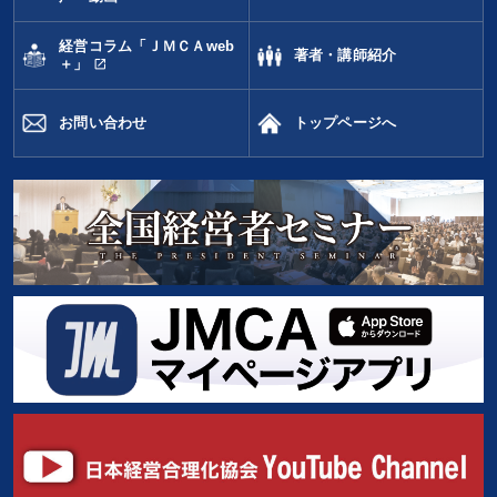
経営コラム「ＪＭＣＡweb
著者・講師紹介
open_in_new
＋」
お問い合わせ
トップページへ