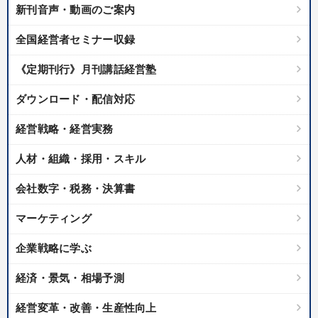
新刊音声・動画のご案内
製造業
卸売・小売・飲食業
建設・不動産業
全国経営者セミナー収録
IT・サービス・金融業
コンサルタント
専門家
《定期刊行》月刊講話経営塾
キーワード
ダウンロード・配信対応
経営戦略・経営実務
M&A
資産運用
FCビジネス
ドラッカー
人材・組織・採用・スキル
コロナ禍対策
両利きの経営
会社数字・税務・決算書
※「更新」を押すと「テーマ」「キーワード」を更新いただけます。
マーケティング
経営音声・動画を探す
ondemand_video
refresh
更新する
企業戦略に学ぶ
全国経営者セミナー収録物以外の経営教材（全762タイトル）からお探
経済・景気・相場予測
しいただけます
経営変革・改善・生産性向上
カテゴリー