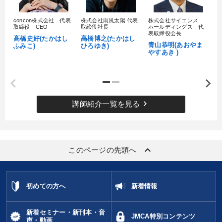
すべての音声・動画（全2077タイトル）からお探しいただけます
concon株式会社 代表
株式会社雨風太陽 代表
株式会社サイエンス
髙
取締役 CEO
取締役社長
ホールディングス 代
村
表取締役会長
タグ・キーワード
髙橋史好(たかはし
高橋博之(たかはし
し
青山恭明(あおやま
ふみこ)
ひろゆき)
やすあき )
仕組み
話し方
投資
プレゼン
経済予測
営業力強化
コロナ禍対策
生産性向上
モノづくり
keyboard_arrow_right
講師紹介一覧を見る
感動講話
対談・座談会
ベンチャー
イノベーション
広報・PR
スポーツ関係
松下幸之助
相続・事業承継
keyboard_arrow_up
このページの先頭へ
資産運用
多様性・ダイバーシティ
上場企業
理念・パーパス
モチベーション
マネジメント
初めての方へ
新着情報
稲盛和夫
新着セミナー・新刊本・音
JMCA特別コンテンツ
※「更新」を押すと「タグ・キーワード」を更新いただけます。
声・動画