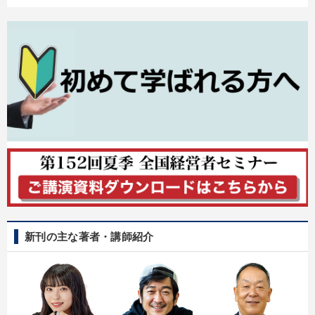
目的別
社長の姿勢を学びたい
リーダーの魅力向上
財務・数字力の向上
業績を伸ばしたい
パフォーマンス向上
経営体系を学びたい
キーワード
異発想
松下幸之助
マネジメント
運勢・先見
話し方
SNS活用
新刊の主な著者・講師紹介
※「更新」を押すと「カテゴリー」「目的別」「キーワード」を更新いただけます。
タグから探す
local_offer
refresh
更新する