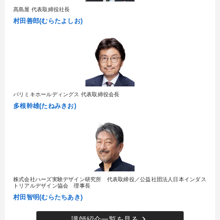
髙島屋 代表取締役社長
村田善郎(むらたよしお)
パリミキホールディングス 代表取締役会長
多根幹雄(たねみきお)
株式会社ハーズ実験デザイン研究所 代表取締役／公益社団法人日本インダス
トリアルデザイン協会 理事長
村田智明(むらたちあき)
keyboard_arrow_right
講師紹介一覧を見る