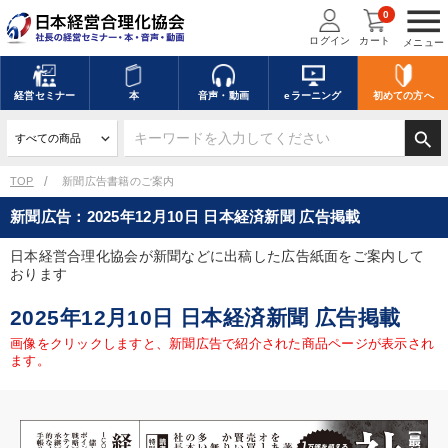
menu
0
ログイン
カート
メニュー
経営
セミナー
本
音声・動画
eラーニング
初めての方
へ
search
TOP
新聞広告書籍のご案内
新聞広告：2025年12月10日 日本経済新聞 広告掲載
日本経営合理化協会が新聞などに出稿した広告紙面をご案内して
おります
2025年12月10日 日本経済新聞 広告掲載
画像をクリックしますと、新聞広告で紹介された商品ページが表示され
ます。