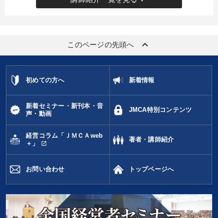
keyboard_arrow_up
このページの先頭へ
初めての方へ
新着情報
新着セミナー・新刊本・音
JMCA特別コンテンツ
声・動画
経営コラム「ＪＭＣＡweb
著者・講師紹介
open_in_new
＋」
お問い合わせ
トップページへ