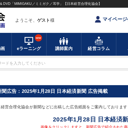
DVD「MIMIGAKU／ミミガク／耳学」【日本経営合理化協会】
マイページ
ようこそ、
ゲスト
様
NEW
動画
eラーニング
講師案内
経営コラム
新聞広告：2025年1月28日 日本経済新聞 広告掲載
本経営合理化協会が新聞などに出稿した広告紙面をご案内しております
2025年1月28日 日本経済
画像をクリックしますと、新聞広告で紹介された商