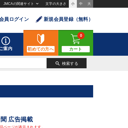
JMCAの関連サイト
文字の大きさ
小
中
大
会員ログイン
新規会員登録（無料）
0
ご案内
初めての方へ
カート
search
検索する
新聞 広告掲載
品ページが表示されます。