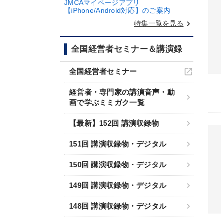
JMCAマイページアプリ
【iPhone/Android対応】のご案内
keyboard_arrow_right
特集一覧を見る
全国経営者セミナー＆講演録
全国経営者セミナー
経営者・専門家の講演音声・動
画で学ぶミミガク一覧
【最新】152回 講演収録物
151回 講演収録物・デジタル
150回 講演収録物・デジタル
149回 講演収録物・デジタル
148回 講演収録物・デジタル