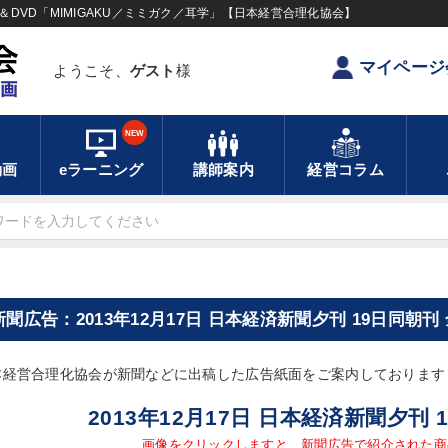
DVD「MIMIGAKU／ミミガク／耳学」【日本経営合理化協会】
マイページ
ようこそ、
ゲスト
様
NEW
動画
eラーニング
講師案内
経営コラム
新聞広告：2013年12月17日 日本経済新聞夕刊 19日同朝刊
本経営合理化協会が新聞などに出稿した広告紙面をご案内しております
2013年12月17日 日本経済新聞夕刊
画像をクリックしますと、新聞広告で紹介された商