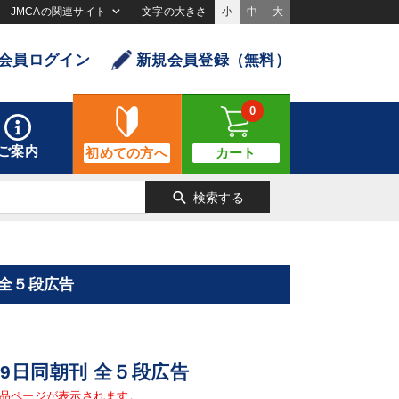
JMCAの関連サイト
文字の大きさ
小
中
大
会員ログイン
新規会員登録（無料）
0
ご案内
初めての方へ
カート
search
検索する
 全５段広告
 19日同朝刊 全５段広告
品ページが表示されます。