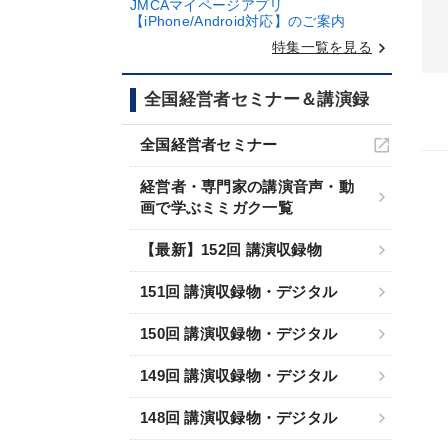
JMCAマイページアプリ
【iPhone/Android対応】のご案内
keyboard_arrow_right
特集一覧を見る
全国経営者セミナー＆講演録
全国経営者セミナー
経営者・専門家の講演音声・動
画で学ぶミミガク一覧
【最新】152回 講演収録物
151回 講演収録物・デジタル
150回 講演収録物・デジタル
149回 講演収録物・デジタル
148回 講演収録物・デジタル