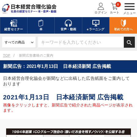
menu
0
ログイン
カート
メニュー
経営
セミナー
本
音声・動画
eラーニング
初めての方
へ
search
TOP
新聞広告書籍のご案内
新聞広告：2021年1月13日 日本経済新聞 広告掲載
日本経営合理化協会が新聞などに出稿した広告紙面をご案内して
おります
2021年1月13日 日本経済新聞 広告掲載
画像をクリックしますと、新聞広告で紹介された商品ページが表示され
ます。