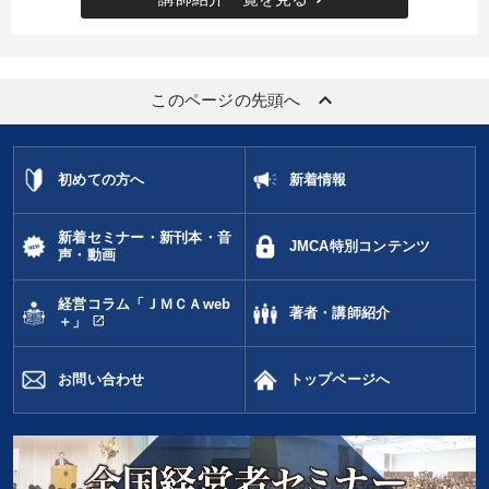
keyboard_arrow_up
このページの先頭へ
初めての方へ
新着情報
新着セミナー・新刊本・音
JMCA特別コンテンツ
声・動画
経営コラム「ＪＭＣＡweb
著者・講師紹介
open_in_new
＋」
お問い合わせ
トップページへ