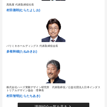
髙島屋 代表取締役社長
村田善郎(むらたよしお)
パリミキホールディングス 代表取締役会長
多根幹雄(たねみきお)
株式会社ハーズ実験デザイン研究所 代表取締役／公益社団法人日本インダス
トリアルデザイン協会 理事長
村田智明(むらたちあき)
keyboard_arrow_right
講師紹介一覧を見る