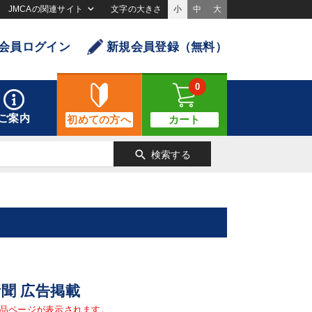
JMCAの関連サイト
文字の大きさ
小
中
大
会員ログイン
新規会員登録（無料）
0
ご案内
初めての方へ
カート
search
検索する
新聞 広告掲載
品ページが表示されます。