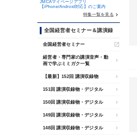
JMCAマイページアプリ
【iPhone/Android対応】のご案内
keyboard_arrow_right
特集一覧を見る
全国経営者セミナー＆講演録
全国経営者セミナー
経営者・専門家の講演音声・動
画で学ぶミミガク一覧
【最新】152回 講演収録物
151回 講演収録物・デジタル
150回 講演収録物・デジタル
149回 講演収録物・デジタル
148回 講演収録物・デジタル