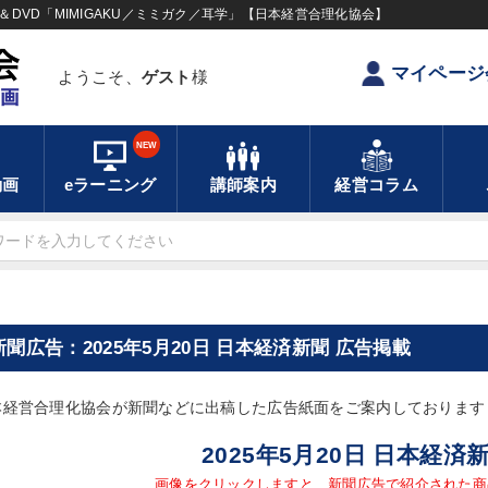
DVD「MIMIGAKU／ミミガク／耳学」【日本経営合理化協会】
マイページ
ようこそ、
ゲスト
様
NEW
動画
eラーニング
講師案内
経営コラム
新聞広告：2025年5月20日 日本経済新聞 広告掲載
本経営合理化協会が新聞などに出稿した広告紙面をご案内しております
2025年5月20日 日本経済
画像をクリックしますと、新聞広告で紹介された商