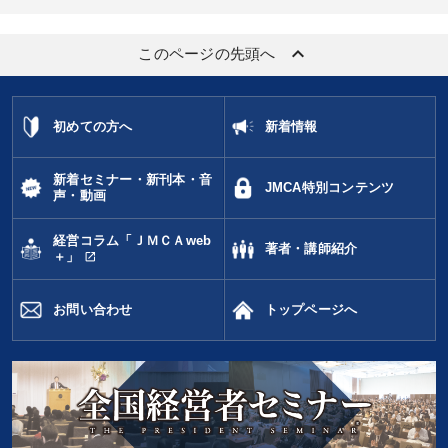
keyboard_arrow_up
このページの先頭へ
初めての方へ
新着情報
新着セミナー・新刊本・音
JMCA特別コンテンツ
声・動画
経営コラム「ＪＭＣＡweb
著者・講師紹介
open_in_new
＋」
お問い合わせ
トップページへ