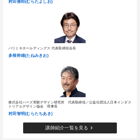
村田善郎(むらたよしお)
パリミキホールディングス 代表取締役会長
多根幹雄(たねみきお)
株式会社ハーズ実験デザイン研究所 代表取締役／公益社団法人日本インダス
トリアルデザイン協会 理事長
村田智明(むらたちあき)
keyboard_arrow_right
講師紹介一覧を見る