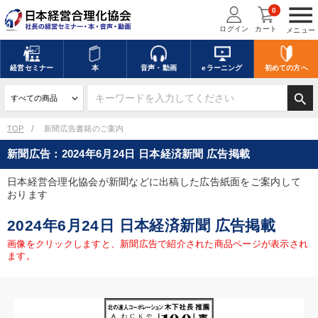
menu
0
ログイン
カート
メニュー
経営
セミナー
本
音声・動画
eラーニング
初めての方
へ
search
TOP
新聞広告書籍のご案内
新聞広告：2024年6月24日 日本経済新聞 広告掲載
日本経営合理化協会が新聞などに出稿した広告紙面をご案内して
おります
2024年6月24日 日本経済新聞 広告掲載
画像をクリックしますと、新聞広告で紹介された商品ページが表示され
ます。