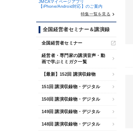
JMCAマイページアプリ
【iPhone/Android対応】のご案内
keyboard_arrow_right
特集一覧を見る
全国経営者セミナー＆講演録
全国経営者セミナー
経営者・専門家の講演音声・動
画で学ぶミミガク一覧
【最新】152回 講演収録物
151回 講演収録物・デジタル
150回 講演収録物・デジタル
149回 講演収録物・デジタル
148回 講演収録物・デジタル