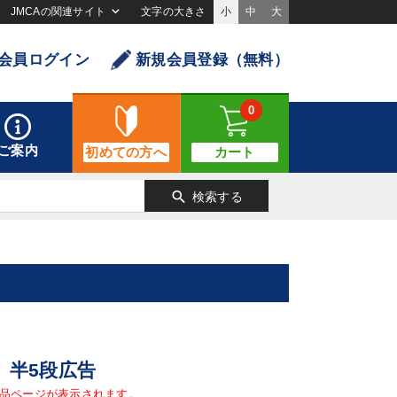
JMCAの関連サイト
文字の大きさ
小
中
大
会員ログイン
新規会員登録（無料）
0
ご案内
初めての方へ
カート
search
検索する
 半5段広告
品ページが表示されます。