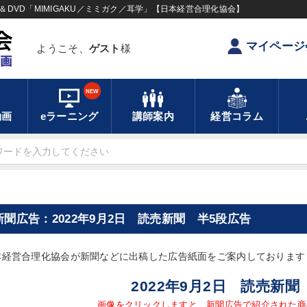
DVD「MIMIGAKU／ミミガク／耳学」【日本経営合理化協会】
マイページ
ようこそ、
ゲスト
様
NEW
動画
eラーニング
講師案内
経営コラム
新聞広告：2022年9月2日 読売新聞 半5段広告
本経営合理化協会が新聞などに出稿した広告紙面をご案内しております
2022年9月2日 読売新聞
画像をクリックしますと、新聞広告で紹介された商