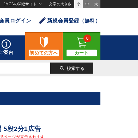
JMCAの関連サイト
文字の大きさ
小
中
大
会員ログイン
新規会員登録（無料）
0
ご案内
初めての方へ
カート
search
検索する
聞 5段2分1広告
品ページが表示されます。