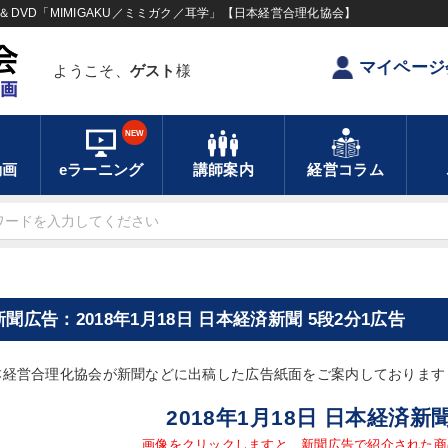
DVD「MIMIGAKU／ミミガク／耳学」【日本経営合理化協会】
マイページ
ようこそ、
ゲスト
様
NEW
動画
eラーニング
講師案内
経営コラム
新聞広告：2018年1月18日 日本経済新聞 5段2分1広告
本経営合理化協会が新聞などに出稿した広告紙面をご案内しております
2018年1月18日 日本経済新
画像をクリックしますと、新聞広告で紹介された商