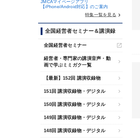
JMCAマイページアプリ
【iPhone/Android対応】のご案内
keyboard_arrow_right
特集一覧を見る
全国経営者セミナー＆講演録
全国経営者セミナー
経営者・専門家の講演音声・動
画で学ぶミミガク一覧
【最新】152回 講演収録物
151回 講演収録物・デジタル
150回 講演収録物・デジタル
149回 講演収録物・デジタル
148回 講演収録物・デジタル