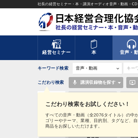
社長の経営セミナー・本・講演オーディオ音声・動画・CD＆
経営セミナー
本
音声・
キーワード検索
mic
ondemand_video
こだわり検索
講演収録物を探す
企業成長
コミ
こだわり検索をお試しください！
後継者
タグ・
すべての音声・動画（全2076タイトル）の中
キーワード
ゴリーやテーマ、業種、目的別、タグなど、自
大竹愼一
イ
商品をお探しいただけます。