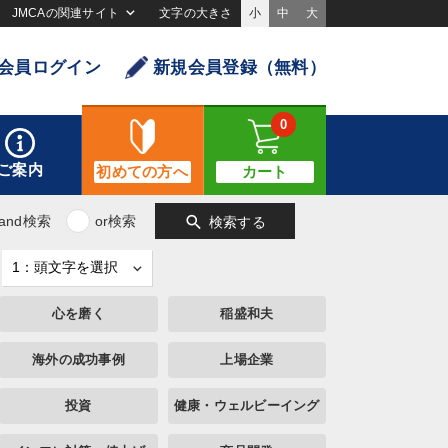
JMCAの関連サイト
文字の大きさ
小
中
大
会員ログイン
新規会員登録（無料）
0
ご案内
初めての方へ
カート
search
and検索
or検索
検索する
心を磨く
稲盛和夫
海外の成功事例
上場企業
投資
健康・ウェルビーイング