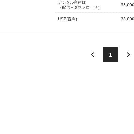
デジタル音声版
33,00
（配信＋ダウンロード）
33,00
USB(音声)
keyboard_arrow_left
keyboard_arrow_right
1