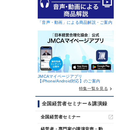
「音声・動画」による商品解説・ご案内
JMCAマイページアプリ
【iPhone/Android対応】のご案内
keyboard_arrow_right
特集一覧を見る
全国経営者セミナー＆講演録
全国経営者セミナー
経営者・専門家の講演音声・動