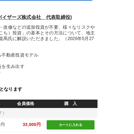
バイザーズ株式会社 代表取締役)
・改修などの追加投資が不要、様々なリスクや
こち）投資」の基本とその方法について、地主
馬氏に解説いただきました。（2026年5月27
る不動産投資モデル
益を生み出す
ト
話となります
会員価格
購 入
す）
0円
33,000円
カートに
入れる