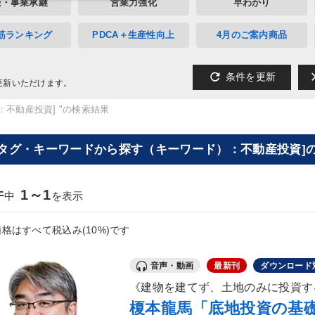
続・事業承継
営業力強化
早わかり
筋ランキング
PDCA＋生産性向上
4月のご案内商品
refresh
cl
条件を更新
更新いただけます。
：不動産投資] "の検索結果
[タグ・キーワードから探す（キーワード）：不動産投資]の
件
1～1
中
を表示
格はすべて税込み(10%)です
音声・動画
最新刊
ダウンロード
《建物を建てず、土地のみに投資す
榎本龍馬「底地投資の基