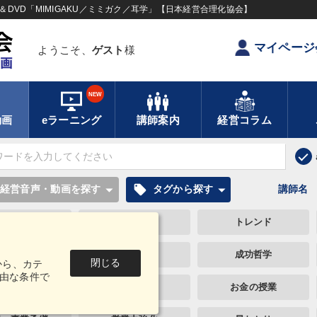
DVD「MIMIGAKU／ミミガク／耳学」【日本経営合理化協会】
マイページ
ようこそ、
ゲスト
様
NEW
動画
eラーニング
講師案内
経営コラム
local_offer
経営音声・動画を探す
タグから探す
講師名
ュニケーション
企業文化
トレンド
伝統・文化
生産性向上
成功哲学
閉じる
から、カテ
由な条件で
ノベーション
井上和弘
お金の授業