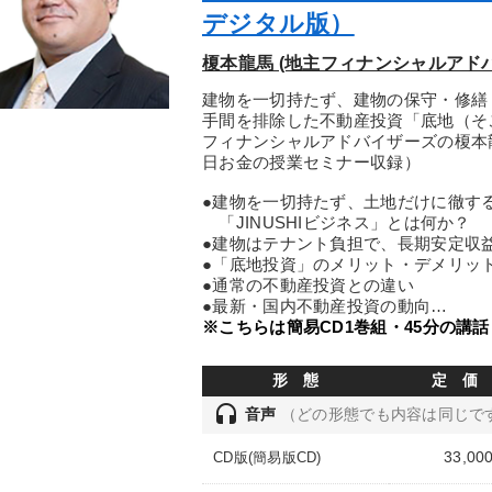
デジタル版）
榎本龍馬 (地主フィナンシャルアド
建物を一切持たず、建物の保守・修繕
手間を排除した不動産投資「底地（そ
フィナンシャルアドバイザーズの榎本龍
日お金の授業セミナー収録）
●建物を一切持たず、土地だけに徹す
「JINUSHIビジネス」とは何か？
●建物はテナント負担で、長期安定収
●「底地投資」のメリット・デメリッ
●通常の不動産投資との違い
●最新・国内不動産投資の動向…
※こちらは簡易CD1巻組・45分の講
形 態
定 価
headset
音声
（どの形態でも内容は同じで
33,00
CD版(簡易版CD)