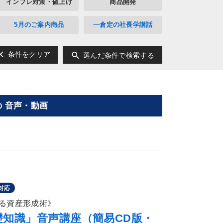
インフレ対策・値上げ
商品開発
5月のご案内商品
一倉定の社長学講話
ear
search
条件をクリア
選んだ条件で検索する
 音声・動画
対応
る資産形成術》
礎知識」音声講座（簡易CD版・