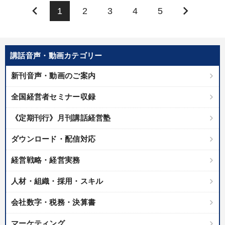
keyboard_arrow_left
keyboard_arrow_right
1
2
3
4
5
講話音声・動画カテゴリー
新刊音声・動画のご案内
全国経営者セミナー収録
《定期刊行》月刊講話経営塾
ダウンロード・配信対応
経営戦略・経営実務
人材・組織・採用・スキル
会社数字・税務・決算書
マーケティング