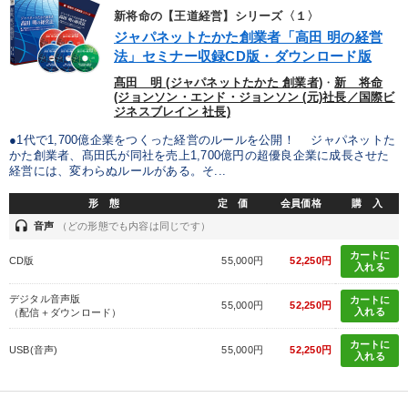
新将命の【王道経営】シリーズ〈１〉
ジャパネットたかた創業者「高田 明の経営
法」セミナー収録CD版・ダウンロード版
髙田 明 (ジャパネットたかた 創業者)
・
新 将命
(ジョンソン・エンド・ジョンソン (元)社長／国際ビ
ジネスブレイン 社長)
●1代で1,700億企業をつくった経営のルールを公開！ ジャパネットた
かた創業者、髙田氏が同社を売上1,700億円の超優良企業に成長させた
経営には、変わらぬルールがある。そ...
形 態
定 価
会員価格
購 入
headset
音声
（どの形態でも内容は同じです）
カートに
CD版
55,000円
52,250円
入れる
デジタル音声版
カートに
55,000円
52,250円
入れる
（配信＋ダウンロード）
カートに
USB(音声)
55,000円
52,250円
入れる