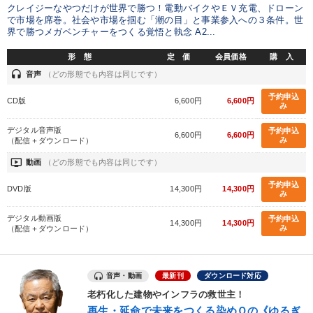
クレイジーなやつだけが世界で勝つ！電動バイクやＥＶ充電、ドローン
で市場を席巻。社会や市場を掴む「潮の目」と事業参入への３条件。世
【2026年7月】音声・映像ご案内商品
界で勝つメガベンチャーをつくる覚悟と執念 A2...
形 態
定 価
会員価格
購 入
2025年春季全国経営者セミナー収録講演ＣＤ・講演ＤＶＤ・デジ
タル版（音声／動画ストリーミング・ダウンロード）
headset
音声
（どの形態でも内容は同じです）
予約申込
後継社長・アトツギ
営業・社員研修
CD版
6,600円
6,600円
み
最新刊・戦略参謀ChatGPT実戦法と中小企業のDXと講話ご案内
デジタル音声版
予約申込
6,600円
6,600円
み
（配信＋ダウンロード）
マーケティング
《強い財務を実践する経営者》講話４選
ondemand_video
動画
（どの形態でも内容は同じです）
予約申込
DVD版
14,300円
14,300円
最新トレンドと時代の潮流を押さえる
み
デジタル動画版
予約申込
2025年夏季全国経営者セミナー収録講演ＣＤ・講演ＤＶＤ・デジ
14,300円
14,300円
タル版（音声／動画ストリーミング・ダウンロード）
み
（配信＋ダウンロード）
【最新刊】時代を超える経営150の言葉＋社長のスピーチ・話材
集２タイトル
音声・動画
最新刊
ダウンロード対応
老朽化した建物やインフラの救世主！
企業戦略に学ぶ
再生・延命で未来をつくる染めＱの《ゆるぎ