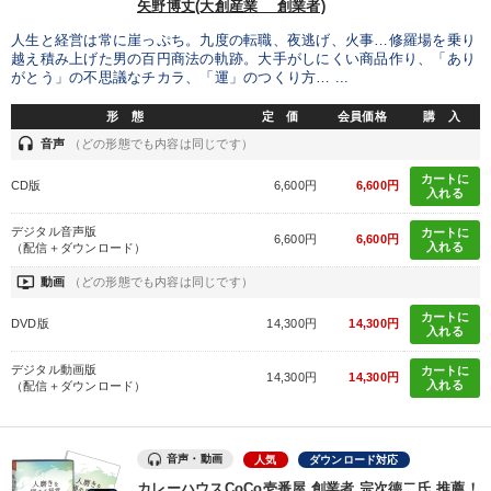
矢野博丈(大創産業 創業者)
人生と経営は常に崖っぷち。九度の転職、夜逃げ、火事…修羅場を乗り
越え積み上げた男の百円商法の軌跡。大手がしにくい商品作り、「あり
がとう」の不思議なチカラ、「運」のつくり方… ...
形 態
定 価
会員価格
購 入
headset
音声
（どの形態でも内容は同じです）
カートに
CD版
6,600円
6,600円
入れる
デジタル音声版
カートに
6,600円
6,600円
入れる
（配信＋ダウンロード）
ondemand_video
動画
（どの形態でも内容は同じです）
カートに
DVD版
14,300円
14,300円
入れる
デジタル動画版
カートに
14,300円
14,300円
入れる
（配信＋ダウンロード）
音声・動画
人気
ダウンロード対応
カレーハウスCoCo壱番屋 創業者 宗次德二氏 推薦！