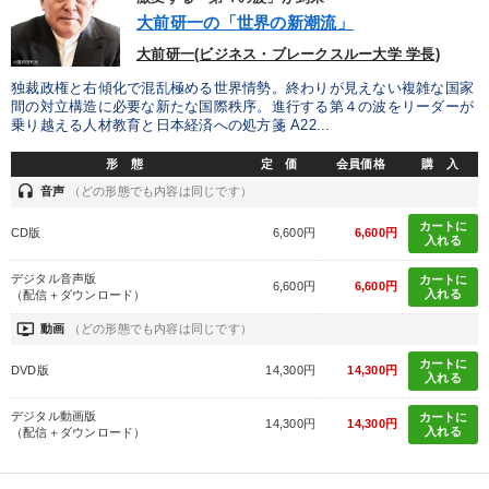
大前研一の「世界の新潮流」
大前研一(ビジネス・ブレークスルー大学 学長)
独裁政権と右傾化で混乱極める世界情勢。終わりが見えない複雑な国家
間の対立構造に必要な新たな国際秩序。進行する第４の波をリーダーが
乗り越える人材教育と日本経済への処方箋 A22...
形 態
定 価
会員価格
購 入
headset
音声
（どの形態でも内容は同じです）
カートに
CD版
6,600円
6,600円
入れる
デジタル音声版
カートに
6,600円
6,600円
入れる
（配信＋ダウンロード）
ondemand_video
動画
（どの形態でも内容は同じです）
カートに
DVD版
14,300円
14,300円
入れる
デジタル動画版
カートに
14,300円
14,300円
入れる
（配信＋ダウンロード）