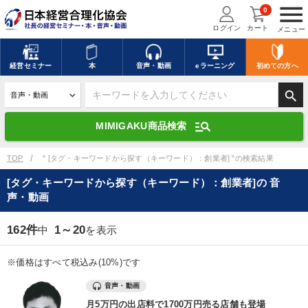
menu
0
ログイン
カート
メニュー
キーワードを入力して探す
edit
経営
セミナー
本
音声・動画
eラーニング
初めての方
へ
search
デジタル版対応のみ検索結果に表示する
manage_search
MIMIGAKU商品検索
search
上記の条件で検索
TOP
" [タグ・キーワードから探す（キーワード）：創業者] "の検索結果
[タグ・キーワードから探す（キーワード）：創業者]の 音
声・動画
講演収録物を探す
mic
refresh
更新する
162件
1～20
中
を表示
全国経営者セミナー講演収録物（全1315タイトル）からお探しいただけ
ます
※価格はすべて税込み(10%)です
カテゴリー
音声・動画
月5万円の出店料で1700万円売る店舗も登場