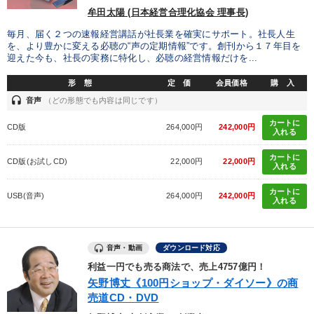
牟田太陽 (日本経営合理化協会 理事長)
毎月、届く２つの速報経営講話が社長業を確実にサポート。社長人生
を、より豊かに変える必聴の“声の定期情報”です。創刊から１７年目を
迎えた今も、社長の実務に特化し、必聴の経営情報だけを...
形 態
定 価
会員価格
購 入
headset
音声
（どの形態でも内容は同じです）
カートに
CD版
264,000円
242,000円
入れる
カートに
CD版(お試しCD)
22,000円
22,000円
入れる
カートに
USB(音声)
264,000円
242,000円
入れる
音声・動画
ダウンロード対応
利益一円でも売る商法で、売上4757億円！
矢野博丈《100円ショップ・ダイソー》の商
売道CD・DVD