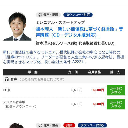
音声・動画
ダウンロード対応
ミレニアル・スタートアップ
裙本理人「新しい価値観に基づく経営論」音
声講座（CD・デジタル版対応）
裙本理人(セルソース(株) 代表取締役社長CEO)
新しい価値観で生きるミレニアル世代以降が会社の中心になる時代の
「組織のつくり方」。リーダーが経営と人生に集中できる思考法、目標
を実現させるマップ化、良い会社の条件 A2221...
形 態
定 価
会員価格
購 入
headset
音声
（どの形態でも内容は同じです）
カートに
CD版
6,600円
6,600円
入れる
デジタル音声版
カートに
6,600円
6,600円
入れる
（配信＋ダウンロード）
音声・動画
好評
ダウンロード対応