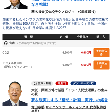
なき挑戦》
【最新刊】精神科医・和田秀樹の「老いない力」＋健康な社長と
会社をつくる厳選講話
菱木貞夫(染めQテクノロジィ 代表取締役)
加速する社会インフラの老朽化や設備の再生と延命を独自の塗布技術で
目的別
解決。社員は100人限定、自ら考え行動し仕事を面白くする法。全国か
ら視察が絶えない注目企業の経営法 A2267...
形 態
定 価
会員価格
購 入
後継者に聞かせたい
業績を伸ばしたい
headset
音声
（どの形態でも内容は同じです）
経営体系を学びたい
新事業・新商品づくり
予約申込
CD版
6,600円
6,600円
み
経営を改善したい
社員研修を行いたい
デジタル音声版
予約申込
6,600円
6,600円
み
（配信＋ダウンロード）
キーワード
音声・動画
最新刊
ダウンロード対応
デザイン
リピート
不動産投資
ブランディング
大阪・関西万博で話題「ミライ人間洗濯機」の生み
の親
健康・ウェルビーイング
お金の授業
夢を現実にする「構想・計画・実行」の経営
青山恭明(サイエンスホールディングス 代表取締役
会長)