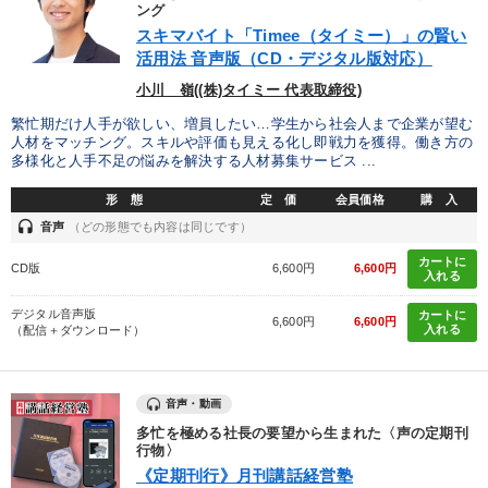
ング
スキマバイト「Timee（タイミー）」の賢い
活用法 音声版（CD・デジタル版対応）
小川 嶺((株)タイミー 代表取締役)
繁忙期だけ人手が欲しい、増員したい…学生から社会人まで企業が望む
人材をマッチング。スキルや評価も見える化し即戦力を獲得。働き方の
多様化と人手不足の悩みを解決する人材募集サービス ...
形 態
定 価
会員価格
購 入
headset
音声
（どの形態でも内容は同じです）
カートに
CD版
6,600円
6,600円
入れる
デジタル音声版
カートに
6,600円
6,600円
入れる
（配信＋ダウンロード）
音声・動画
多忙を極める社長の要望から生まれた〈声の定期刊
行物〉
《定期刊行》月刊講話経営塾