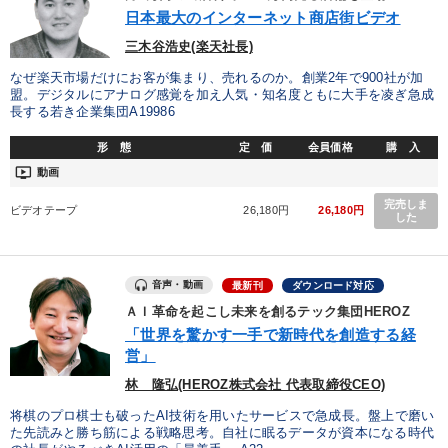
優秀各社の智恵と戦略
事業家のロマンと経営
日本最大のインターネット商店街ビデオ
三木谷浩史(楽天社長)
若手異才経営者の発想
専門家のアドバイス
なぜ楽天市場だけにお客が集まり、売れるのか。創業2年で900社が加
盟。デジタルにアナログ感覚を加え人気・知名度ともに大手を凌ぎ急成
リーダーの器量を学ぶ
長する若き企業集団A19986
形 態
定 価
会員価格
購 入
テーマ
ondemand_video
動画
完売しま
ビデオテープ
26,180円
26,180円
【最新刊】精神科医・和田秀樹の「老いない力」＋健康な社長と
した
会社をつくる厳選講話
148回夏季大会
企業戦略に学ぶ
【6月】音声・映像
音声・動画
最新刊
ダウンロード対応
仕事のスキルと人間力を高める知恵を身につける
ＡＩ革命を起こし未来を創るテック集団HEROZ
「世界を驚かす一手で新時代を創造する経
マーケティング
営」
林 隆弘(HEROZ株式会社 代表取締役CEO)
業種
将棋のプロ棋士も破ったAI技術を用いたサービスで急成長。盤上で磨い
た先読みと勝ち筋による戦略思考。自社に眠るデータが資本になる時代