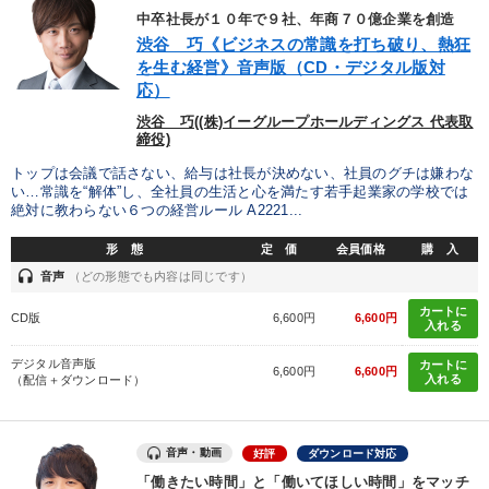
中卒社長が１０年で９社、年商７０億企業を創造
渋谷 巧《ビジネスの常識を打ち破り、熱狂
を生む経営》音声版（CD・デジタル版対
応）
渋谷 巧((株)イーグループホールディングス 代表取
締役)
トップは会議で話さない、給与は社長が決めない、社員のグチは嫌わな
い…常識を“解体”し、全社員の生活と心を満たす若手起業家の学校では
絶対に教わらない６つの経営ルール A2221...
形 態
定 価
会員価格
購 入
headset
音声
（どの形態でも内容は同じです）
カートに
CD版
6,600円
6,600円
入れる
デジタル音声版
カートに
6,600円
6,600円
入れる
（配信＋ダウンロード）
音声・動画
好評
ダウンロード対応
「働きたい時間」と「働いてほしい時間」をマッチ