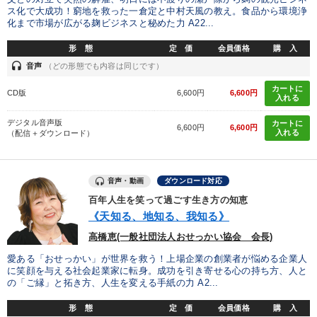
FCビジネス
中村天風
ス化で大成功！窮地を救った一倉定と中村天風の教え。食品から環境浄
化まで市場が広がる麹ビジネスと秘めた力 A22...
※「更新」を押すと「タグ・キーワード」を更新いただけます。
形 態
定 価
会員価格
購 入
headset
音声
（どの形態でも内容は同じです）
カートに
CD版
6,600円
6,600円
入れる
デジタル音声版
カートに
6,600円
6,600円
入れる
（配信＋ダウンロード）
音声・動画
ダウンロード対応
百年人生を笑って過ごす生き方の知恵
《天知る、地知る、我知る》
高橋恵(一般社団法人おせっかい協会 会長)
愛ある「おせっかい」が世界を救う！上場企業の創業者が悩める企業人
に笑顔を与える社会起業家に転身。成功を引き寄せる心の持ち方、人と
の「ご縁」と拓き方、人生を変える手紙の力 A2...
形 態
定 価
会員価格
購 入