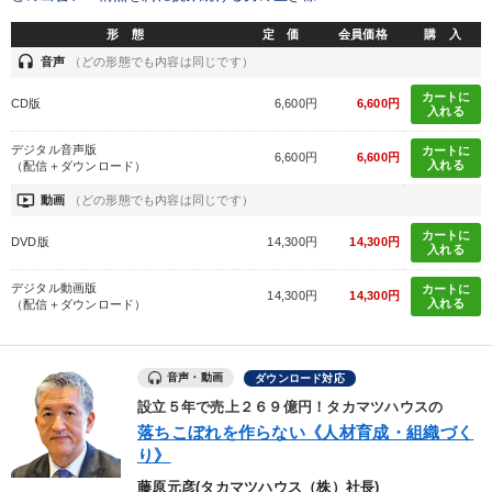
形 態
定 価
会員価格
購 入
headset
音声
（どの形態でも内容は同じです）
カートに
CD版
6,600円
6,600円
入れる
デジタル音声版
カートに
6,600円
6,600円
入れる
（配信＋ダウンロード）
ondemand_video
動画
（どの形態でも内容は同じです）
カートに
DVD版
14,300円
14,300円
入れる
デジタル動画版
カートに
14,300円
14,300円
入れる
（配信＋ダウンロード）
音声・動画
ダウンロード対応
設立５年で売上２６９億円！タカマツハウスの
落ちこぼれを作らない《人材育成・組織づく
り》
藤原元彦(タカマツハウス（株）社長)