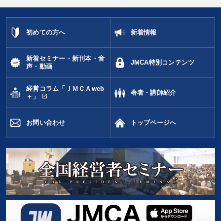
初めての方へ
新着情報
新着セミナー・新刊本・音
JMCA特別コンテンツ
声・動画
経営コラム「ＪＭＣＡweb
著者・講師紹介
open_in_new
＋」
お問い合わせ
トップページへ