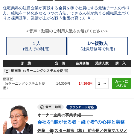
住宅業界の注目企業が実践する全員を稼ぐ社員にする最強チームの作り
方。組織を一体化させる３つの方法、できる人材が集まる組織風土づく
りと採用基準、業績が上がる戦う集団の育て方 A...
＜音声・動画のご利用人数をお選びください＞
１人
1〜複数人
(個人での利用)
(
社員研修等で利用)
形 態
定 価
会員価格
受講人数
購 入
ondemand_video
動画版（eラーニングシステムを使用）
動画版
カートに
（eラーニングシステムを使
14,300円
14,300円
入れる
用）
音声・動画
ダウンロード対応
オーナー企業の事業承継―――
会社を“継がせる者・継ぐ者”の心得と実務
佐藤 肇(スター精密（株） 前会長／佐藤マネジメ