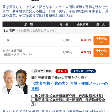
※「更新」を押すと「カテゴリー」「目的別」「キーワード」を更新いただけます。
夢は実現してこそ初めて夢となる！ミライ人間洗濯機で万博を沸かせた
男の、夢を現実に変える構想・計画・実行。革新的な技術を牽引し、介
タグから探す
local_offer
refresh
更新する
護や農業、宇宙産業まで広げる挑戦と発想 A22...
すべての音声・動画（全2077タイトル）からお探しいただけます
形 態
定 価
会員価格
購 入
headset
音声
（どの形態でも内容は同じです）
タグ・キーワード
予約申込
CD版
6,600円
6,600円
み
稲盛和夫
広報・PR
モチベーション
デジタル音声版
予約申込
6,600円
6,600円
み
（配信＋ダウンロード）
労務問題・人事対策
インバウンド
プロ経営者
いい会社
マーケティング
イノベーション
デザイン
音声・動画
最新刊
ダウンロード対応
麹と発酵技術で新たな市場を切り拓く
トレンド
経営計画
聞き手・作間信司
採用
《世界を救う麹の力》老舗・種麹メーカーの
挑戦
生き方の指針
早分かり
会長
入門篇
交渉
山元文晴(株式会社源麹研究所 代表取締役社長)
・
山元正博(株式会社河内源一郎商店 代表取締役会
営業力強化
上場企業
仕事術・ビジネスハック
長)
父との対立で突然の解雇、明日には不渡りの瀬戸際から麹の観光ビジネ