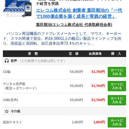
チ経営を実践
エレコム株式会社 創業者 葉田順治の「一代
で1000億企業を築く成長と実践の経営」
葉田順治(エレコム株式会社 代表取締役会長)
パソコン周辺機器のファブレスメーカーとして、マウス、キーボー
ド、スマホ関連で首位。約16,000以上の幅広い製品ラインナップを誇
り、高収益と高回転、自己資本比率73.4％のキャッ...
形 態
定 価
会員価格
購 入
headset
音声
（どの形態でも内容は同じです）
カートに
CD版
55,000円
51,700円
入れる
デジタル音声版
カートに
55,000円
51,700円
入れる
（配信＋ダウンロード）
カートに
USB(音声)
55,000円
51,700円
入れる
star_border
その他
カートに
追加テキスト
1,650円
1,650円
入れる