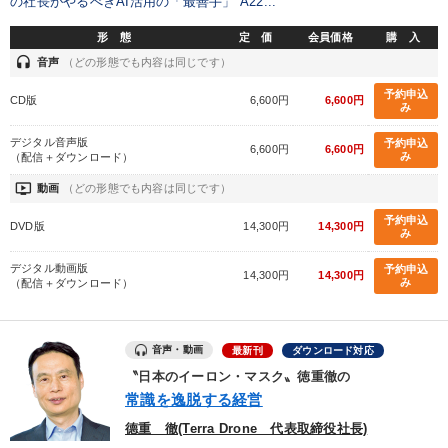
の社長がやるべきAI活用の「最善手」 A22...
製造業
卸売・小売・飲食業
建設・不動産業
形 態
定 価
会員価格
購 入
headset
音声
（どの形態でも内容は同じです）
IT・サービス・金融業
コンサルタント
専門家
予約申込
CD版
6,600円
6,600円
み
キーワード
デジタル音声版
予約申込
6,600円
6,600円
み
（配信＋ダウンロード）
いい会社
運勢・先見
インバウンド
交渉
思考法
ondemand_video
動画
（どの形態でも内容は同じです）
予約申込
仕事術・ビジネスハック
DVD版
14,300円
14,300円
み
デジタル動画版
予約申込
14,300円
14,300円
※「更新」を押すと「テーマ」「キーワード」を更新いただけます。
み
（配信＋ダウンロード）
経営音声・動画を探す
ondemand_video
refresh
更新する
音声・動画
最新刊
ダウンロード対応
全国経営者セミナー収録物以外の経営教材（全762タイトル）からお探
〝日本のイーロン・マスク〟徳重徹の
しいただけます
常識を逸脱する経営
德重 徹(Terra Drone 代表取締役社長)
カテゴリー