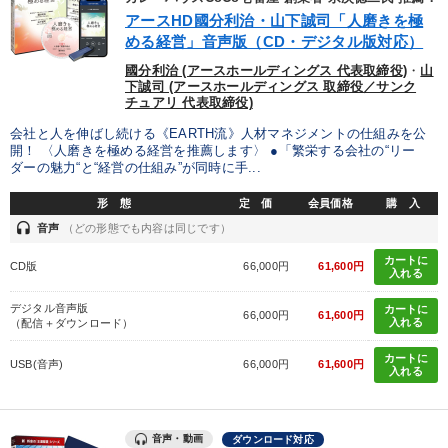
アースHD國分利治・山下誠司「人磨きを極
める経営」音声版（CD・デジタル版対応）
國分利治 (アースホールディングス 代表取締役)
・
山
下誠司 (アースホールディングス 取締役／サンク
チュアリ 代表取締役)
会社と人を伸ばし続ける《EARTH流》人材マネジメントの仕組みを公
開！ 〈人磨きを極める経営を推薦します〉 ●「繁栄する会社の“リー
ダーの魅力“と“経営の仕組み”が同時に手...
形 態
定 価
会員価格
購 入
headset
音声
（どの形態でも内容は同じです）
カートに
CD版
66,000円
61,600円
入れる
デジタル音声版
カートに
66,000円
61,600円
入れる
（配信＋ダウンロード）
カートに
USB(音声)
66,000円
61,600円
入れる
音声・動画
ダウンロード対応