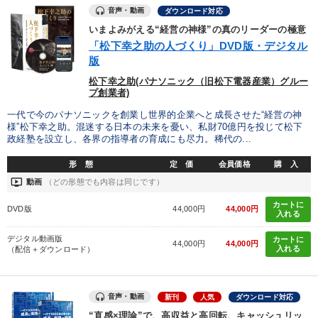
音声・動画
ダウンロード対応
いまよみがえる“経営の神様”の真のリーダーの極意
「松下幸之助の人づくり」DVD版・デジタル
版
松下幸之助(パナソニック（旧松下電器産業）グルー
プ創業者)
一代で今のパナソニックを創業し世界的企業へと成長させた“経営の神
様”松下幸之助。混迷する日本の未来を憂い、私財70億円を投じて松下
政経塾を設立し、各界の指導者の育成にも尽力。稀代の...
形 態
定 価
会員価格
購 入
ondemand_video
動画
（どの形態でも内容は同じです）
カートに
DVD版
44,000円
44,000円
入れる
デジタル動画版
カートに
44,000円
44,000円
入れる
（配信＋ダウンロード）
音声・動画
新刊
人気
ダウンロード対応
“直感×理論”で、高収益と高回転、キャッシュリッ