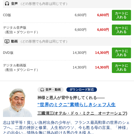
headset
音声
（どの形態でも内容は同じです）
カートに
CD版
6,600円
6,600円
入れる
デジタル音声版
カートに
6,600円
6,600円
入れる
（配信＋ダウンロード）
ondemand_video
動画
（どの形態でも内容は同じです）
カートに
DVD版
14,300円
14,300円
入れる
デジタル動画版
カートに
14,300円
14,300円
入れる
（配信＋ダウンロード）
音声・動画
ダウンロード対応
神様と恩人が背中を押してくれる――
“世界のミクニ”素晴らしきシェフ人生
三國清三(オテル・ドゥ・ミクニ オーナーシェフ)
志は皆平等！貧しい漁村出身の少年が、フランス最高勲章の世界のシェ
フへ。二度の挫折と修業、人生初のウソ、今も甦る母の言葉、「神様」
との出会い…情熱を胸に挑み続ける男の生き様 A...