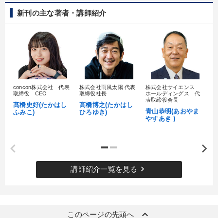
新刊の主な著者・講師紹介
concon株式会社 代表
株式会社雨風太陽 代表
株式会社サイエンス
髙
取締役 CEO
取締役社長
ホールディングス 代
村
表取締役会長
髙橋史好(たかはし
高橋博之(たかはし
し
青山恭明(あおやま
ふみこ)
ひろゆき)
やすあき )
keyboard_arrow_right
講師紹介一覧を見る
keyboard_arrow_up
このページの先頭へ