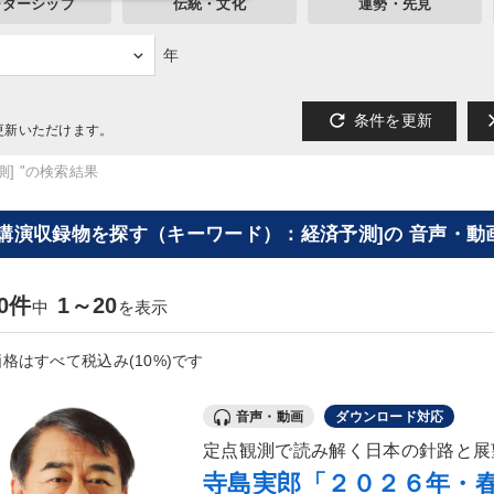
ーダーシップ
伝統・文化
運勢・先見
年
refresh
cl
条件を更新
更新いただけます。
] "の検索結果
[講演収録物を探す（キーワード）：経済予測]の 音声・動
30件
1～20
中
を表示
格はすべて税込み(10%)です
音声・動画
ダウンロード対応
定点観測で読み解く日本の針路と展
寺島実郎「２０２６年・