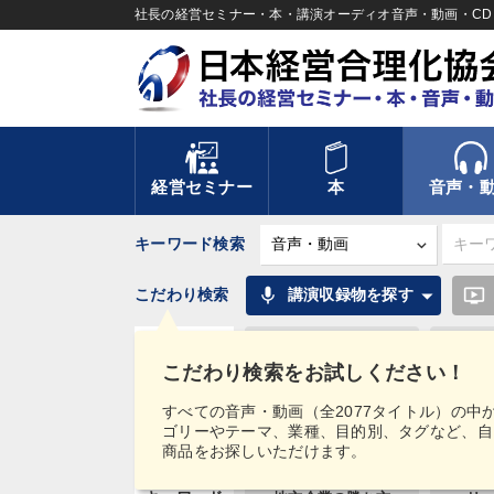
社長の経営セミナー・本・講演オーディオ音声・動画・CD＆
経営セミナー
本
音声・
キーワード検索
mic
ondemand_video
こだわり検索
講演収録物を探す
カテゴリー
優秀各社の智恵と戦略
事業家
こだわり検索をお試しください！
テーマ
【4月】音声・映像
改善
すべての音声・動画（全2077タイトル）の中
ゴリーやテーマ、業種、目的別、タグなど、自
業種
製造業
卸売
商品をお探しいただけます。