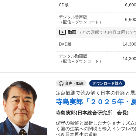
6,60
CD版
デジタル音声版
6,60
（配信＋ダウンロード）
ondemand_video
動画
（どの形態でも内容は同じで
14,30
DVD版
デジタル動画版
14,30
（配信＋ダウンロード）
音声・動画
ダウンロード対応
定点観測で読み解く日本の針路と展
寺島実郎「２０２５年・
寺島実郎(日本総合研究所 会長)
保守の融解と屈折したナショナリズム
く国の生業への関税と輸入インフレの
べき日本再生の道筋