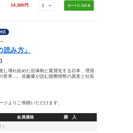
14,300円
カートに
入れる
対応
―
の読み方」
)
進し壊れ始めた旧体制と翼賛化する日本。理屈
の世界…。佐藤優が読む国際情勢の真実と社長
ージよりご視聴いただけます。
会員価格
購 入
す）