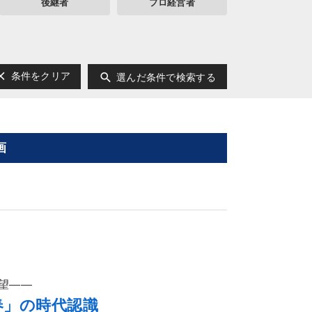
後継者
プロ経営者
ear
search
条件をクリア
選んだ条件で検索する
画
望――
春」の時代認識