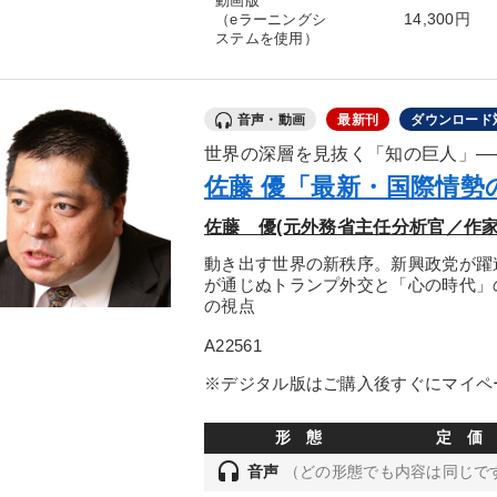
動画版
14,300円
（eラーニングシ
ステムを使用）
音声・動画
最新刊
ダウンロード
世界の深層を見抜く「知の巨人」―
佐藤 優「最新・国際情勢
佐藤 優(元外務省主任分析官／作家
動き出す世界の新秩序。新興政党が躍
が通じぬトランプ外交と「心の時代」
の視点
A22561
※デジタル版はご購入後すぐにマイペ
形 態
定 価
headset
音声
（どの形態でも内容は同じで