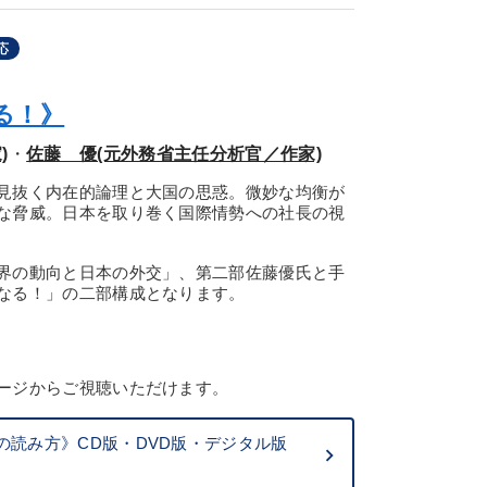
応
る！》
)
・
佐藤 優(元外務省主任分析官／作家)
見抜く内在的論理と大国の思惑。微妙な均衡が
な脅威。日本を取り巻く国際情勢への社長の視
界の動向と日本の外交」、第二部佐藤優氏と手
なる！」の二部構成となります。
ージからご視聴いただけます。
読み方》CD版・DVD版・デジタル版