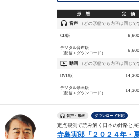
形 態
定 価
headset
音声
（どの形態でも内容は同じで
6,60
CD版
デジタル音声版
6,60
（配信＋ダウンロード）
ondemand_video
動画
（どの形態でも内容は同じで
14,30
DVD版
デジタル動画版
14,30
（配信＋ダウンロード）
音声・動画
ダウンロード対応
定点観測で読み解く日本の針路と展
寺島実郎「２０２４年・