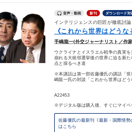
音声・動画
新刊
ダウンロード対
インテリジェンスの巨匠が徹底討論
《これから世界はどうな
手嶋龍一(外交ジャーナリスト／作家
ウクライナとイスラエル戦争の真実を
崩れる大統領選挙後の世界に迫る新た
点と採るべき道
※本講話は第一部佐藤優氏の講話「世
嶋龍一氏の対談「これから世界はどう
A22453
※デジタル版は購入後、すぐにマイペ
佐藤優氏の最新刊《最新・国際情勢の
はこちら