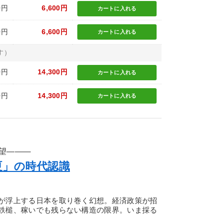
0円
6,600円
カートに
入れる
0円
6,600円
カートに
入れる
す）
0円
14,300円
カートに
入れる
0円
14,300円
カートに
入れる
望―――
夏」の時代認識
が浮上する日本を取り巻く幻想。経済政策が招
鉄槌、稼いでも残らない構造の限界。いま採る