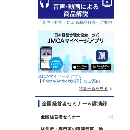
「音声・動画」による商品解説・ご案内
JMCAマイページアプリ
【iPhone/Android対応】のご案内
keyboard_arrow_right
特集一覧を見る
全国経営者セミナー＆講演録
全国経営者セミナー
経営者・専門家の講演音声・動