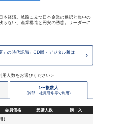
日本経済。岐路に立つ日本企業の選択と集中の
残らない」産業構造と円安の誘惑。リーダーに
夏」の時代認識」CD版・デジタル版は
利用人数をお選びください＞
1〜複数人
(
幹部・
社員研修等で利用)
会員価格
受講人数
購 入
用）