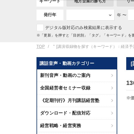
キーワード
地方企業の勝ち方
リ
発行年
年 〜
デジタル版対応のみ検索結果に表示する
※「更新」を押すと「目的別」「タグ」「キーワード」を
TOP
" [講演収録物を探す（キーワード）：経済予測
講話音声・動画カテゴリー
新刊音声・動画のご案内
1
全国経営者セミナー収録
※価
《定期刊行》月刊講話経営塾
ダウンロード・配信対応
経営戦略・経営実務