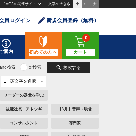
JMCAの関連サイト
文字の大きさ
小
中
大
会員ログイン
新規会員登録（無料）
0
ご案内
初めての方へ
カート
search
and検索
or検索
検索する
リーダーの器量を学ぶ
後継社長・アトツギ
【3月】音声・映像
コンサルタント
専門家