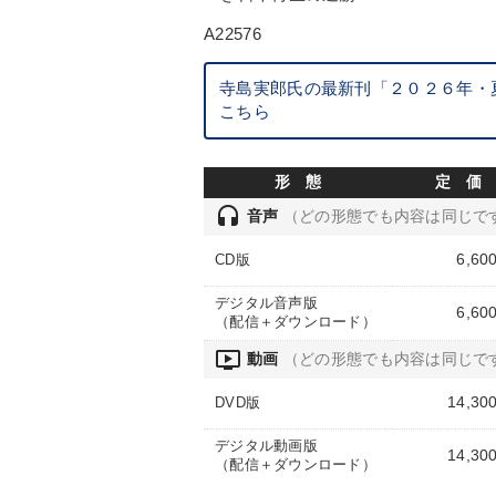
A22576
寺島実郎氏の最新刊「２０２６年・
こちら
形 態
定 価
headset
音声
（どの形態でも内容は同じで
6,60
CD版
デジタル音声版
6,60
（配信＋ダウンロード）
ondemand_video
動画
（どの形態でも内容は同じで
14,30
DVD版
デジタル動画版
14,30
（配信＋ダウンロード）