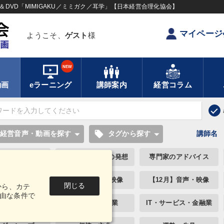
DVD「MIMIGAKU／ミミガク／耳学」【日本経営合理化協会】
マイページ
ようこそ、
ゲスト
様
NEW
動画
eラーニング
講師案内
経営コラム
local_offer
経営音声・動画を探す
タグから探す
講師名
のロマンと経営
若手異才経営者の発想
専門家のアドバイス
・生産性向上
【1月】音声・映像
【12月】音声・映像
閉じる
から、カテ
由な条件で
・小売・飲食業
建設・不動産業
IT・サービス・金融業