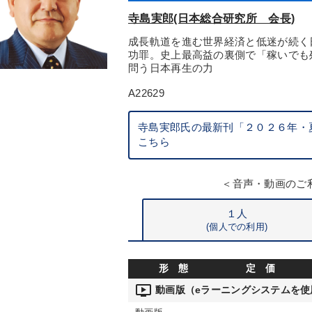
寺島実郎(日本総合研究所 会長)
成長軌道を進む世界経済と低迷が続く
功罪。史上最高益の裏側で「稼いでも
問う日本再生の力
A22629
寺島実郎氏の最新刊「２０２６年・
こちら
＜音声・動画のご
１人
(個人での利用)
形 態
定 価
ondemand_video
動画版（eラーニングシステムを使