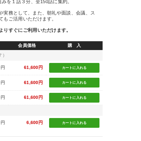
組みを１話３分、全150話に集約。
や実務として、また、朝礼や面談、会議、ス
てもご活用いただけます。
よりすぐにご利用いただけます。
会員価格
購 入
す）
0円
61,600円
カートに
入れる
0円
61,600円
カートに
入れる
0円
61,600円
カートに
入れる
0円
6,600円
カートに
入れる