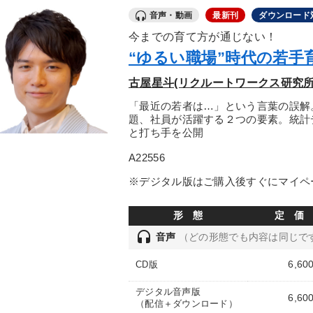
音声・動画
最新刊
ダウンロード
今までの育て方が通じない！
“ゆるい職場”時代の若手
古屋星斗(リクルートワークス研究所
「最近の若者は…」という言葉の誤解
題、社員が活躍する２つの要素。統計
と打ち手を公開
A22556
※デジタル版はご購入後すぐにマイペ
形 態
定 価
headset
音声
（どの形態でも内容は同じで
6,60
CD版
デジタル音声版
6,60
（配信＋ダウンロード）