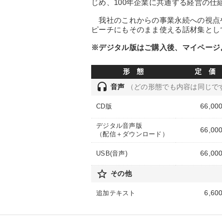
じめ、100年企業に共通する経営の仕
我社のこれからの事業永続への視点
ピーチにもそのまま使える話材集とし
※デジタル版はご購入後、マイページ
形 態
定 価
headset
音声
（どの形態でも内容は同じで
66,00
CD版
デジタル音声版
66,00
（配信＋ダウンロード）
66,00
USB(音声)
star_border
その他
6,60
追加テキスト