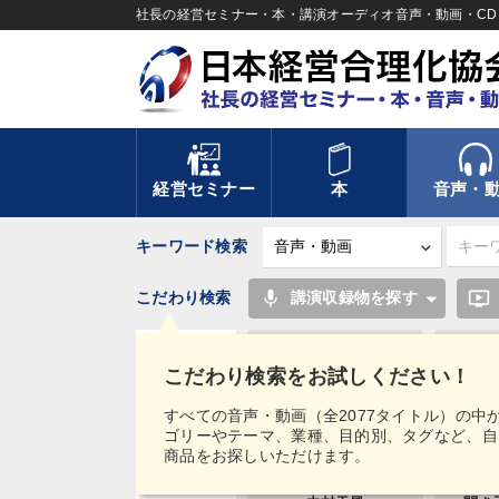
社長の経営セミナー・本・講演オーディオ音声・動画・CD＆
経営セミナー
本
音声・
キーワード検索
mic
ondemand_video
こだわり検索
講演収録物を探す
リピート
こだわり検索をお試しください！
人事戦略
タグ・
すべての音声・動画（全2077タイトル）の中
キーワード
ゴリーやテーマ、業種、目的別、タグなど、自
労務問題・人事対策
商品をお探しいただけます。