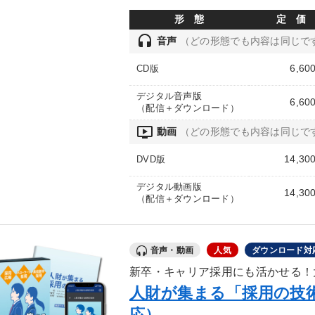
形 態
定 価
headset
音声
（どの形態でも内容は同じで
6,60
CD版
デジタル音声版
6,60
（配信＋ダウンロード）
ondemand_video
動画
（どの形態でも内容は同じで
14,30
DVD版
デジタル動画版
14,30
（配信＋ダウンロード）
音声・動画
人気
ダウンロード対
新卒・キャリア採用にも活かせる！
人財が集まる「採用の技
応）