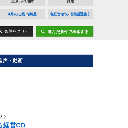
生き方の指針
採用
4月のご案内商品
名経営者の《講話選集》
ear
search
条件をクリア
選んだ条件で検索する
音声・動画
人》
る経営CD