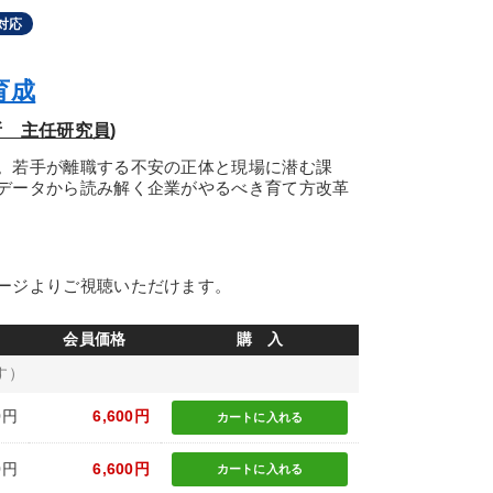
対応
育成
 主任研究員)
。若手が離職する不安の正体と現場に潜む課
データから読み解く企業がやるべき育て方改革
ージよりご視聴いただけます。
会員価格
購 入
す）
0円
6,600円
カートに
入れる
0円
6,600円
カートに
入れる