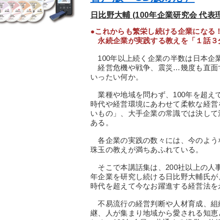
日比野大輔 (100年企業研究会 代
●これからも繁栄し続ける企業になる
永続企業が実践する教えを「１話３分
100年以上続く企業の半数は日本企
経営危機や戦争、震災…幾度も直面
いったい何か。
業種や地域を問わず、100年を超え
時代や経営環境にあわせて柔軟な経営
いもの」、大手企業の常識では決して
ある。
各企業の実践の数々には、今のよう
珠玉の教えが満ちあふれている。
そこで本講話集は、200社以上の人事
年企業を研究し続ける日比野大輔氏が
時代を超えて今なお躍進する経営法を
不易流行の経営判断や人材育成、組
継、人が集まり地域から愛される知恵