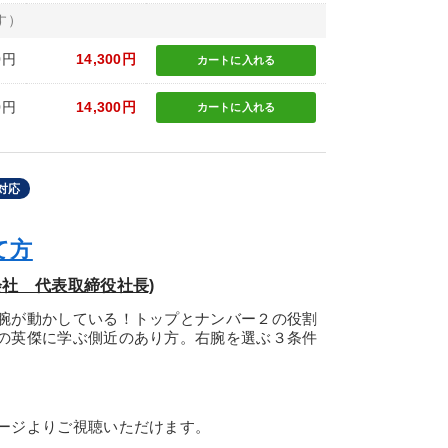
す）
0円
14,300円
カートに
入れる
0円
14,300円
カートに
入れる
対応
て方
社 代表取締役社長)
腕が動かしている！トップとナンバー２の役割
の英傑に学ぶ側近のあり方。右腕を選ぶ３条件
ージよりご視聴いただけます。