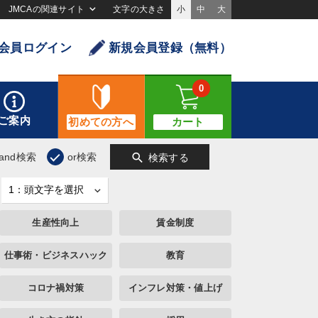
JMCAの関連サイト
文字の大きさ
小
中
大
会員ログイン
新規会員登録（無料）
0
ご案内
初めての方へ
カート
search
and検索
or検索
検索する
生産性向上
賃金制度
仕事術・ビジネスハック
教育
コロナ禍対策
インフレ対策・値上げ