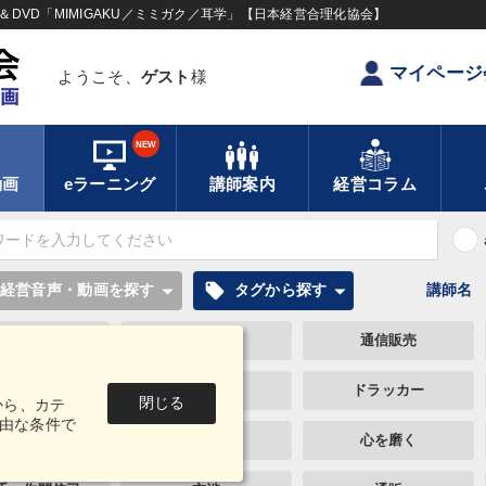
DVD「MIMIGAKU／ミミガク／耳学」【日本経営合理化協会】
マイページ
ようこそ、
ゲスト
様
NEW
動画
eラーニング
講師案内
経営コラム
local_offer
経営音声・動画を探す
タグから探す
講師名
金融
モノづくり
通信販売
政治家
ドラッカー
M&A
閉じる
から、カテ
由な条件で
早分かり
銀行交渉
心を磨く