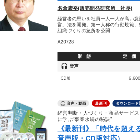
名倉康裕(販売開発研究所 社長)
経営者の思いを社員一人一人が高い意
営」法を開発。第一人称の行動規範、
組織づくりの急所を公開
A20728
形 態
定 価
headset
音声
6,60
CD版
音声・動画
最新刊
ダウンロード
経営判断・人づくり・商品サービス
に学ぶ“事業永続の秘訣”
《最新刊》「時代を超える
音声版・CD版対応）