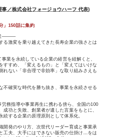
表理事／株式会社フォージョウハーフ 代表)
！
」150話に集約
業―――
する激変を乗り越えてきた長寿企業の強さとは
て事業を永続している企業の経営を紐解くと、
をすすめ、「変えるもの」と「変えてはいけな
測れない「非合理で非効率」な取り組みさえも
な不確実な時代を勝ち抜き、事業を永続させる
労務指導や事業再生に携わる傍ら、全国の100
、成功と失敗、創業者が遺した言葉をもとに、
永続する企業の原理原則として体系化。
織開発のやり方、次世代リーダー育成と事業承
と工夫、大手にはできない販売の仕掛け…をは