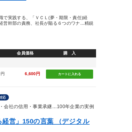
識で実践する、「ＶＣＬ(夢・期限・責任)経
経営幹部の責務、社長が陥る６つのワナ…精鋭
会員価格
購 入
0円
6,600円
カートに
入れる
対応
・会社の信用・事業承継…100年企業の実例
経営」150の言葉 （デジタル