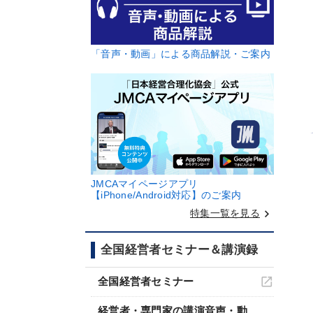
「音声・動画」による商品解説・ご案内
JMCAマイページアプリ
【iPhone/Android対応】のご案内
keyboard_arrow_right
特集一覧を見る
全国経営者セミナー＆講演録
全国経営者セミナー
経営者・専門家の講演音声・動