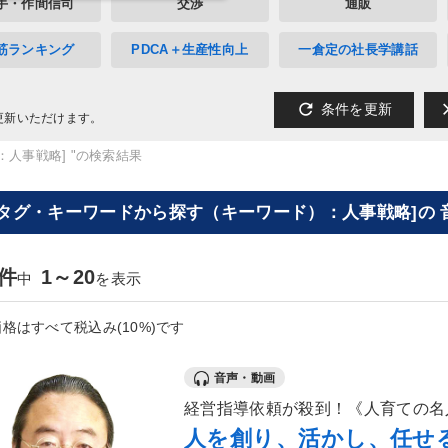
手・作間信司
交渉
通販
筋ランキング
PDCA＋生産性向上
一倉定の社長学講話
refresh
cl
条件を更新
更新いただけます。
：人事戦略] "の検索結果
[タグ・キーワードから探す（キーワード）：人事戦略]の 
3件
1～20
中
を表示
格はすべて税込み(10%)です
音声・動画
経営指導依頼が殺到！《人育ての名
人を創り、活かし、任せ