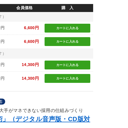
会員価格
購 入
す）
0円
6,600円
カートに
入れる
0円
6,600円
カートに
入れる
す）
0円
14,300円
カートに
入れる
0円
14,300円
カートに
入れる
応
大手がマネできない採用の仕組みづくり
術」（デジタル音声版・CD版対