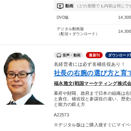
ondemand_video
動画
（どの形態でも内容は同じで
14,30
DVD版
デジタル動画版
14,30
（配信＋ダウンロード）
音声・動画
最新刊
ダウンロード
名経営者には必ず名補佐役あり！
社長の右腕の選び方と育
福永雅文(戦国マーケティング株式会
幕府や財閥、政府まで日本の組織は右
と責任、補佐役と参謀役の違い、歴史
と能力の鍛え方
A22573
※デジタル版はご購入後すぐにマイペ