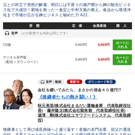
父との対立で突然の解雇、明日には不渡りの瀬戸際から麹の観光ビジネ
ス化で大成功！窮地を救った一倉定と中村天風の教え。食品から環境浄
化まで市場が広がる麹ビジネスと秘めた力 A22...
形 態
定 価
会員価格
購 入
headset
音声
（どの形態でも内容は同じです）
カートに
CD版
6,600円
6,600円
入れる
デジタル音声版
カートに
6,600円
6,600円
入れる
（配信＋ダウンロード）
音声・動画
最新刊
ダウンロード対応
会社を継いでみたら、まさかの借金４０億円!?
《後継者たちの熱き闘い！》
秋元美里(株式会社まるだい運輸倉庫 代表取締役社
長)
・
藤井隆太(株式会社龍角散 代表取締役社長)
・
湯澤 剛(株式会社ユサワフードシステム 代表取締
役)
後継者として再び成長路線へと盛り返す！老舗の名門企業、祖父の運送
会社、大手エリートから父の会社へ。４０億の借金を背負された３氏が