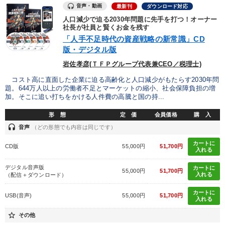
音声・動画
最新刊
ダウンロード対応
人口減少で迫る2030年問題に先手を打つ！オーナー
社長が社員と賢くお金を残す
「人手不足時代の資産戦略の新常識」CD
版・デジタル版
岩佐孝彦(ＴＦＰグループ代表兼CEO／税理士)
コスト高に直面した企業に迫る高齢化と人口減少がもたらす2030年問
題。644万人以上の労働者不足とマーケットの縮小、社会保障負担の増
加。そこに追い打ちをかける人件費の高騰と国の持...
形 態
定 価
会員価格
購 入
headset
音声
（どの形態でも内容は同じです）
カートに
CD版
55,000円
51,700円
入れる
デジタル音声版
カートに
55,000円
51,700円
入れる
（配信＋ダウンロード）
カートに
USB(音声)
55,000円
51,700円
入れる
star_border
その他