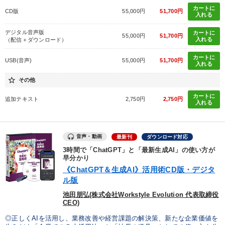
カートに
CD版
55,000円
51,700円
入れる
デジタル音声版
カートに
55,000円
51,700円
入れる
（配信＋ダウンロード）
カートに
USB(音声)
55,000円
51,700円
入れる
star_border
その他
カートに
追加テキスト
2,750円
2,750円
入れる
音声・動画
最新刊
ダウンロード対応
3時間で「ChatGPT」と「最新生成AI」の使い方が
早分かり
《ChatGPT＆生成AI》活用術CD版・デジタ
ル版
池田朋弘(株式会社Workstyle Evolution 代表取締役
CEO)
◎正しくAIを活用し、業務改善や経営課題の解決策、新たな企業価値を