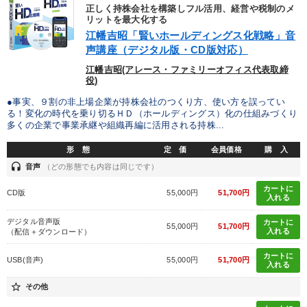
正しく持株会社を構築しフル活用、経営や税制のメ
リットを最大化する
江幡吉昭「賢いホールディングス化戦略」音
声講座（デジタル版・CD版対応）
江幡吉昭(アレース・ファミリーオフィス代表取締
役)
●事実、９割の非上場企業が持株会社のつくり方、使い方を誤ってい
る！変化の時代を乗り切るＨＤ（ホールディングス）化の仕組みづくり
多くの企業で事業承継や組織再編に活用される持株...
形 態
定 価
会員価格
購 入
headset
音声
（どの形態でも内容は同じです）
カートに
CD版
55,000円
51,700円
入れる
デジタル音声版
カートに
55,000円
51,700円
入れる
（配信＋ダウンロード）
カートに
USB(音声)
55,000円
51,700円
入れる
star_border
その他