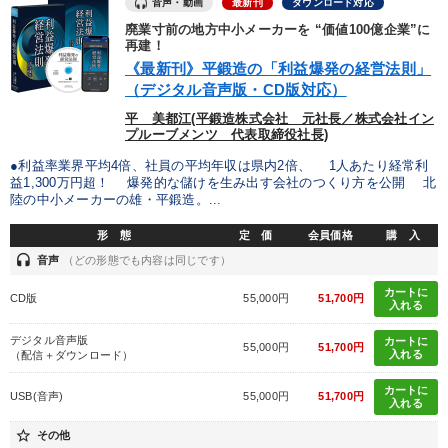
音声・動画
最新刊
ダウンロード対応
廃業寸前の地方中小メーカーを “価値100億企業”に
再建！
《最新刊》平鍛造の「利益爆発の経営法則」
（デジタル音声版・CD版対応）
平 美都江(平鍛造株式会社 元社長／株式会社イン
プルーブメンツ 代表取締役社長)
●利益率業界平均4倍、社員の平均年収は県内2倍、 1人あたり経常利
益1,300万円超！ 爆発的な儲けを生み出す会社のつくり方を公開 北
陸の中小メーカーの雄・平鍛造。...
形 態
定 価
会員価格
購 入
headset
音声
（どの形態でも内容は同じです）
カートに
CD版
55,000円
51,700円
入れる
デジタル音声版
カートに
55,000円
51,700円
入れる
（配信＋ダウンロード）
カートに
USB(音声)
55,000円
51,700円
入れる
star_border
その他