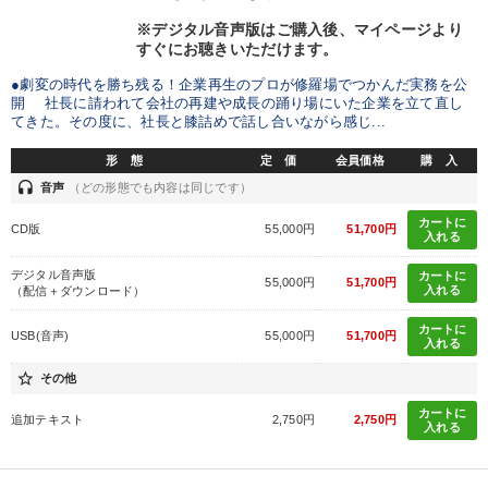
※デジタル音声版はご購入後、マイページより
すぐにお聴きいただけます。
●劇変の時代を勝ち残る！企業再生のプロが修羅場でつかんだ実務を公
開 社長に請われて会社の再建や成長の踊り場にいた企業を立て直し
てきた。その度に、社長と膝詰めで話し合いながら感じ...
形 態
定 価
会員価格
購 入
headset
音声
（どの形態でも内容は同じです）
カートに
CD版
55,000円
51,700円
入れる
デジタル音声版
カートに
55,000円
51,700円
入れる
（配信＋ダウンロード）
カートに
USB(音声)
55,000円
51,700円
入れる
star_border
その他
カートに
追加テキスト
2,750円
2,750円
入れる