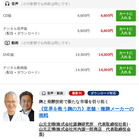
headset
音声
（どの形態でも内容は同じです）
カートに
CD版
6,600円
6,600円
入れる
デジタル音声版
カートに
6,600円
6,600円
入れる
（配信＋ダウンロード）
ondemand_video
動画
（どの形態でも内容は同じです）
カートに
DVD版
14,300円
14,300円
入れる
デジタル動画版
カートに
14,300円
14,300円
入れる
（配信＋ダウンロード）
音声・動画
最新刊
ダウンロード対応
麹と発酵技術で新たな市場を切り拓く
《世界を救う麹の力》老舗・種麹メーカーの
挑戦
山元文晴(株式会社源麹研究所 代表取締役社長)
・
山元正博(株式会社河内源一郎商店 代表取締役会
長)