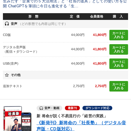
生みだす「企業での５大活用法」と「社長の道具」としての使い方を公
開 ChatGPTを筆頭に今日も進化する「生...
形 態
定 価
会員価格
購 入
headset
音声
（どの形態でも内容は同じです）
カートに
CD版
44,000円
41,800円
入れる
デジタル音声版
カートに
44,000円
41,800円
入れる
（配信＋ダウンロード）
カートに
USB(音声)
44,000円
41,800円
入れる
star_border
その他
カートに
追加テキスト
2,750円
2,750円
入れる
音声・動画
最新刊
ダウンロード対応
新 将命が説く不易流行の「経営の実践」
《新発刊》新将命の「社長塾」（デジタル音
声版・CD版対応）