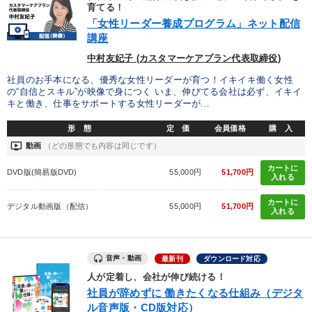
優秀各社の智恵と戦略
事業家のロマンと経営
育てる！
「女性リーダー養成プログラム」ネット配信
講座
若手異才経営者の発想
専門家のアドバイス
中村友妃子 (カスタマーケアプラン代表取締役)
リーダーの器量を学ぶ
社員のお手本になる、優秀な女性リーダーが育つ！イキイキ働く女性
の“自信とスキル”が映像で身につく いま、伸びてる会社は必ず、イキイ
キと働き、仕事をサポートする女性リーダーが...
テーマ
形 態
定 価
会員価格
購 入
ondemand_video
動画
（どの形態でも内容は同じです）
オーナー社長の「現場力の経営」＋現場の「儲ける力」をさらに
高める教材２選
カートに
DVD版(簡易版DVD)
55,000円
51,700円
入れる
営業・社員研修
マーケティング
カートに
デジタル動画版（配信）
55,000円
51,700円
入れる
最新刊・戦略参謀ChatGPT実戦法と中小企業のDXと講話ご案内
148回夏季大会
大竹愼一書籍
音声・動画
最新刊
ダウンロード対応
人が定着し、会社が伸び続ける！
業種
社員が辞めずに 働きたくなる仕組み（デジタ
ル音声版・CD版対応）