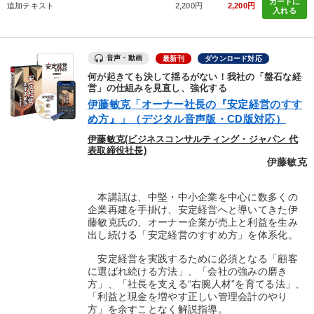
カートに
追加テキスト
2,200円
2,200円
入れる
音声・動画
最新刊
ダウンロード対応
何が起きても決して揺るがない！我社の「盤石な経
営」の仕組みを見直し、強化する
伊藤敏克「オーナー社長の『安定経営のすす
め方』」（デジタル音声版・CD版対応）
伊藤敏克(ビジネスコンサルティング・ジャパン 代
表取締役社長)
伊藤敏克
本講話は、中堅・中小企業を中心に数多くの
企業再建を手掛け、安定経営へと導いてきた伊
藤敏克氏の、オーナー企業が売上と利益を生み
出し続ける「安定経営のすすめ方」を体系化。
安定経営を実践するために必須となる「顧客
に選ばれ続ける方法」、「会社の強みの磨き
方」、「社長を支える“右腕人材”を育てる法」、
「利益と現金を増やす正しい管理会計のやり
方」を余すことなく解説指導。