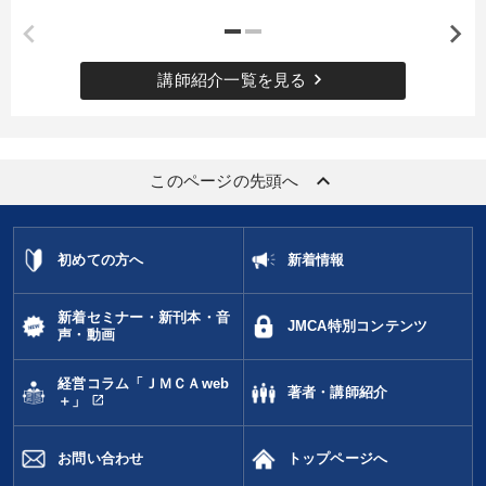
keyboard_arrow_right
講師紹介一覧を見る
keyboard_arrow_up
このページの先頭へ
初めての方へ
新着情報
新着セミナー・新刊本・音
JMCA特別コンテンツ
声・動画
経営コラム「ＪＭＣＡweb
著者・講師紹介
open_in_new
＋」
お問い合わせ
トップページへ