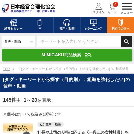
menu
0
ログイン
カート
メニュー
キーワードを入力して探す
edit
経営
セミナー
本
音声・動画
eラーニング
初めての方
へ
search
デジタル版対応のみ検索結果に表示する
manage_search
MIMIGAKU商品検索
search
上記の条件で検索
TOP
" [タグ・キーワードから探す（目的別）：組織を強化したい] "の検索結果
[タグ・キーワードから探す（目的別）：組織を強化したい]の
音声・動画
講演収録物を探す
mic
refresh
更新する
145件
1～20
中
を表示
全国経営者セミナー講演収録物（全1315タイトル）からお探しいただけ
ます
※価格はすべて税込み(10%)です
カテゴリー
音声・動画
社長や上司の期待に応える《一段上の女性社員》を