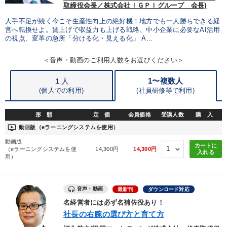
取締役会長／株式会社ＩＧＰＩグループ 会長)
人手不足が続く今こそ生産性向上の絶好機！地方でも一人勝ちできる経
営へ転換せよ。賃上げで収益力も上げる戦略、中小企業に必要なAI活用
の視点、変革の急所「分ける化・見える化」 A...
＜音声・動画のご利用人数をお選びください＞
１人
1〜複数人
(個人での利用)
(
社員研修等で利用)
形 態
定 価
会員価格
受講人数
購 入
ondemand_video
動画版（eラーニングシステムを使用）
動画版
カートに
（eラーニングシステムを使
14,300円
14,300円
入れる
用）
音声・動画
最新刊
ダウンロード対応
名経営者には必ず名補佐役あり！
社長の右腕の選び方と育て方