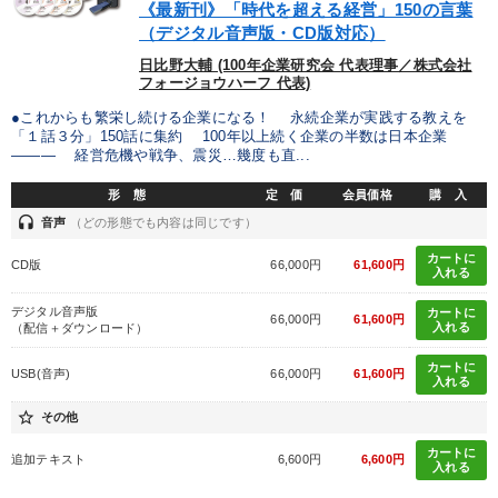
《最新刊》「時代を超える経営」150の言葉
（デジタル音声版・CD版対応）
後継社長・アトツギ
日比野大輔 (100年企業研究会 代表理事／株式会社
フォージョウハーフ 代表)
全国経営者セミナー収録〈売れ筋・人気〉音声＆動画20選
●これからも繁栄し続ける企業になる！ 永続企業が実践する教えを
「１話３分」150話に集約 100年以上続く企業の半数は日本企業
2026年春季全国経営者セミナー収録講演ＣＤ・講演ＤＶＤ・デジ
――― 経営危機や戦争、震災…幾度も直...
タル版（音声／動画ストリーミング・ダウンロード）
形 態
定 価
会員価格
購 入
経営戦略・経営実務
headset
音声
（どの形態でも内容は同じです）
仕事のスキルと人間力を高める知恵を身につける
カートに
CD版
66,000円
61,600円
入れる
【3月】音声・映像
社員が自律的に動き出す組織づくり
デジタル音声版
カートに
66,000円
61,600円
入れる
（配信＋ダウンロード）
【2月】音声・映像
カートに
USB(音声)
66,000円
61,600円
入れる
【最新刊】精神科医・和田秀樹の「老いない力」＋健康な社長と
会社をつくる厳選講話
star_border
その他
カートに
2025年春季全国経営者セミナー収録講演ＣＤ・講演ＤＶＤ・デジ
追加テキスト
6,600円
6,600円
入れる
タル版（音声／動画ストリーミング・ダウンロード）