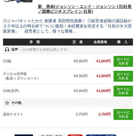
新 将命(ジョンソン・エンド・ジョンソン (元)社長
／国際ビジネスブレイン 社長)
◎ジャパネットたかた 創業者 髙田明氏推薦！ ◎経営者必聴の講話録が
２０年以上の時を経てついに復刻！永続繁栄を決定する「社長の８大実
践実務」 経営者として、様々な業種...
形 態
定 価
会員価格
購 入
headset
音声
（どの形態でも内容は同じです）
カートに
CD版
69,300円
61,600円
入れる
デジタル音声版
カートに
69,300円
61,600円
入れる
（配信＋ダウンロード）
カートに
USB(音声)
69,300円
61,600円
入れる
star_border
その他
カートに
追加テキスト
2,750円
2,750円
入れる