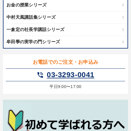
お金の授業シリーズ
中村天風講話集シリーズ
一倉定の社長学講話シリーズ
牟田學の実学の門シリーズ
お電話でのご注文・お申込み
03-3293-0041
phone_in_talk
平日9:00〜17:00