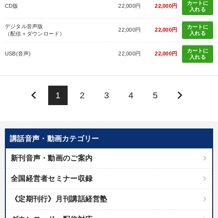
カートに
CD版
22,000円
22,000円
入れる
デジタル音声版
カートに
22,000円
22,000円
入れる
（配信＋ダウンロード）
カートに
USB(音声)
22,000円
22,000円
入れる
keyboard_arrow_left
keyboard_arrow_right
1
2
3
4
5
講話音声・動画カテゴリー
新刊音声・動画のご案内
全国経営者セミナー収録
《定期刊行》月刊講話経営塾