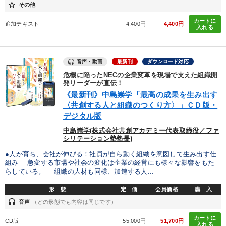
star_border
その他
カートに
※「更新」を押すと「カテゴリー」「目的別」「キーワード」を更新いただけます。
追加テキスト
4,400円
4,400円
入れる
タグから探す
local_offer
refresh
更新する
音声・動画
最新刊
ダウンロード対応
すべての音声・動画（全2076タイトル）からお探しいただけます
危機に陥ったNECの企業変革を現場で支えた組織開
発リーダーが直伝！
タグ・キーワード
《最新刊》中島崇学「最高の成果を生み出す
〈共創する人と組織のつくり方〉」ＣＤ版・
デジタル版
歴史に学ぶ
SNS活用
生産性向上
両利きの経営
中島崇学(株式会社共創アカデミー代表取締役／ファ
シリテーション塾塾長)
株式市場
販売戦略
教育
交渉
●人が育ち、会社が伸びる！社員が自ら動く組織を意図して生み出す仕
組み 急変する市場や社会の変化は企業の経営にも様々な影響をもた
ランチェスター戦略
稲盛和夫
リベラルアーツ
らしている。 組織の人材も同様、加速する人...
モノづくり
株式投資
会社数字を学ぶ
トレンド
形 態
定 価
会員価格
購 入
headset
音声
（どの形態でも内容は同じです）
推薦
MBA
スポーツ関連
リピート
広報・PR
カートに
CD版
55,000円
51,700円
入れる