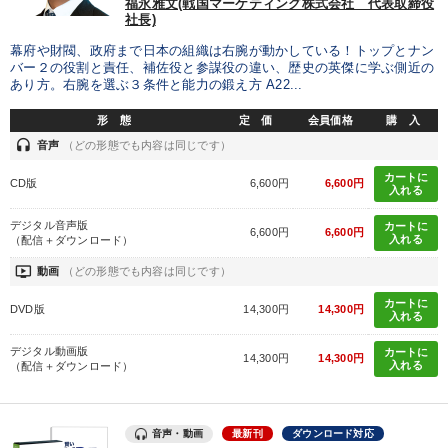
福永雅文(戦国マーケティング株式会社 代表取締役
社長)
幕府や財閥、政府まで日本の組織は右腕が動かしている！トップとナン
バー２の役割と責任、補佐役と参謀役の違い、歴史の英傑に学ぶ側近の
あり方。右腕を選ぶ３条件と能力の鍛え方 A22...
形 態
定 価
会員価格
購 入
headset
音声
（どの形態でも内容は同じです）
カートに
CD版
6,600円
6,600円
入れる
デジタル音声版
カートに
6,600円
6,600円
入れる
（配信＋ダウンロード）
ondemand_video
動画
（どの形態でも内容は同じです）
カートに
DVD版
14,300円
14,300円
入れる
デジタル動画版
カートに
14,300円
14,300円
入れる
（配信＋ダウンロード）
音声・動画
最新刊
ダウンロード対応