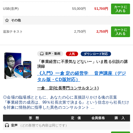
カートに
USB(音声)
55,000円
51,700円
入れる
star_border
その他
カートに
追加テキスト
2,750円
2,750円
入れる
音声・動画
人気
ダウンロード対応
「事業経営に不景気などないー」いま甦る伝説の講
演録
《入門》一倉 定の経営学 音声講座（デジ
タル版・CD版対応）
一倉 定(社長専門コンサルタント)
◎会場の臨場感とともに、あなたの心に直接語りかける魂の言葉
『事業経営の成否は、99％社長次第で決まる』という信念から社長だけ
を対象に情熱的に指導した異色のコンサルタント ...
形 態
定 価
会員価格
購 入
headset
音声
（どの形態でも内容は同じです）