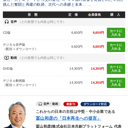
挑んだ奮闘と再建の軌跡、次代への承継と未来… ...
形 態
定 価
会員価格
購 入
headset
音声
（どの形態でも内容は同じです）
カートに
CD版
6,600円
6,600円
入れる
デジタル音声版
カートに
6,600円
6,600円
入れる
（配信＋ダウンロード）
ondemand_video
動画
（どの形態でも内容は同じです）
カートに
DVD版
14,300円
14,300円
入れる
デジタル動画版
カートに
14,300円
14,300円
入れる
（配信＋ダウンロード）
音声・動画
最新刊
ダウンロード対応
これからの日本の主役は中堅・中小企業である
冨山和彦の「日本再生への提言」
冨山和彦(株式会社日本共創プラットフォーム 代表