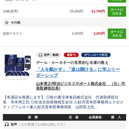
カートに
USB(音声)
55,000円
51,700円
入れる
star_border
その他
カートに
追加テキスト
2,200円
2,200円
入れる
音声・動画
最新刊
ダウンロード対応
デール・カーネギーの世界的な名著の教え
「人を動かす」「道は開ける」に学ぶリー
ダーシップ
山本実之(明治ビジネスサポート株式会社 （元）代
表取締役社長)
【本講話を推薦します】 ◎味の素冷凍食品株式会社 代表取締役社
長 寺本博之氏 ◎住友生命保険相互会社 人財共育本部事務局エクゼク
ティブフェロー兼人財共育本部事務局長 山田哲之氏...
形 態
定 価
会員価格
購 入
headset
音声
（どの形態でも内容は同じです）