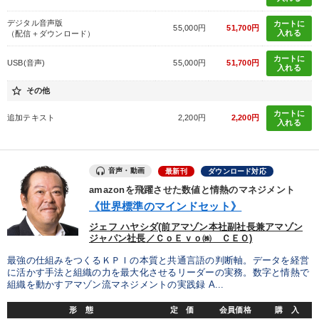
採用
聞き手・作間信司
コロナ禍対策
金融
デジタル音声版
カートに
55,000円
51,700円
入れる
（配信＋ダウンロード）
※「更新」を押すと「タグ・キーワード」を更新いただけます。
カートに
USB(音声)
55,000円
51,700円
入れる
star_border
その他
カートに
追加テキスト
2,200円
2,200円
入れる
音声・動画
最新刊
ダウンロード対応
amazonを飛躍させた数値と情熱のマネジメント
《世界標準のマインドセット》
ジェフ ハヤシダ(前アマゾン本社副社長兼アマゾン
ジャパン社長／ＣｏＥｖｏ㈱ ＣＥＯ)
最強の仕組みをつくるＫＰＩの本質と共通言語の判断軸。データを経営
に活かす手法と組織の力を最大化させるリーダーの実務。数字と情熱で
組織を動かすアマゾン流マネジメントの実践録 A...
形 態
定 価
会員価格
購 入