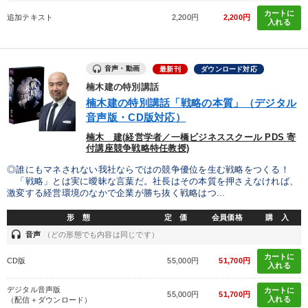
カートに
追加テキスト
2,200円
2,200円
入れる
音声・動画
最新刊
ダウンロード対応
楠木建の特別講話
楠木建の特別講話「戦略の本質」（デジタル
音声版・CD版対応）
楠木 建(経営学者／一橋ビジネススクール PDS 寄
付講座競争戦略特任教授)
◎誰にもマネされない我社ならではの競争優位を生む戦略をつくる！
「戦略」とは実に曖昧な言葉だ。社長はその本質を押さえなければ、
激変する経営環境のなかで企業が勝ち抜く戦略はつ...
形 態
定 価
会員価格
購 入
headset
音声
（どの形態でも内容は同じです）
カートに
CD版
55,000円
51,700円
入れる
デジタル音声版
カートに
55,000円
51,700円
入れる
（配信＋ダウンロード）