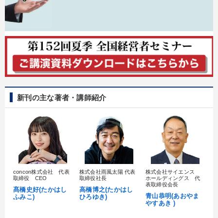
新刊の主な著者・講師紹介
concon株式会社 代表
株式会社雨風太陽 代表
株式会社サイエンス
髙
取締役 CEO
取締役社長
ホールディングス 代
村
表取締役会長
髙橋史好(たかはし
高橋博之(たかはし
し
青山恭明(あおやま
ふみこ)
ひろゆき)
やすあき )