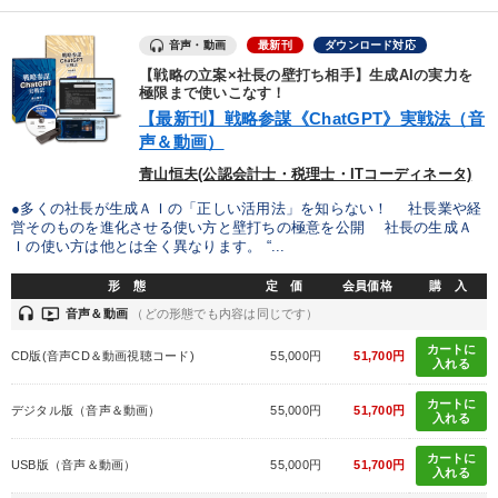
【2026年7月】音声・映像ご案内商品
音声・動画
最新刊
ダウンロード対応
「利上げ時代の最新・銀行対策」＋「不動産市況予測」＋「市場
【戦略の立案×社長の壁打ち相手】生成AIの実力を
予測と株式投資」最新刊
極限まで使いこなす！
【最新刊】戦略参謀《ChatGPT》実戦法（音
声＆動画）
目的別
青山恒夫(公認会計士・税理士・ITコーディネータ)
●多くの社長が生成ＡＩの「正しい活用法」を知らない！ 社長業や経
業績を伸ばしたい
経営を改善したい
発想力を磨きたい
営そのものを進化させる使い方と壁打ちの極意を公開 社長の生成Ａ
Ｉの使い方は他とは全く異なります。 “...
販売力を強化したい
経営体系を学びたい
形 態
定 価
会員価格
購 入
新事業・新商品づくり
headset
ondemand_video
音声＆動画
（どの形態でも内容は同じです）
カートに
CD版(音声CD＆動画視聴コード)
55,000円
51,700円
入れる
キーワード
カートに
デジタル版（音声＆動画）
55,000円
51,700円
入れる
生産性向上
コロナ禍対策
入門篇
大竹愼一
カートに
USB版（音声＆動画）
55,000円
51,700円
入れる
運勢・先見
会長