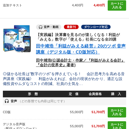
カートに
追加テキスト
4,400円
4,400円
入れる
音声・動画
最新刊
ダウンロード対応
【実践編】決算書を見るのが楽しくなる！利益が
「みえる」数字が「使える」社長になる全20講
田中靖浩「利益がみえる経営」20のツボ 音声
講座（デジタル版・CD版対応）
田中靖浩(公認会計士・作家／『利益がみえる会計』
『会計の世界史』著者)
◎儲かる社長は“数字のツボ”を押さえている！ 会計思考力を高める音
声講座《実践編》 利益がみえれば、会社の現状がわかり、適正な設
備投資やムダなコストの削減、社員の士気を...
形 態
定 価
会員価格
購 入
headset
音声
（どの形態でも内容は同じです）
カートに
CD版
55,000円
51,700円
入れる
デジタル音声版
カートに
55,000円
51,700円
入れる
（配信＋ダウンロード）