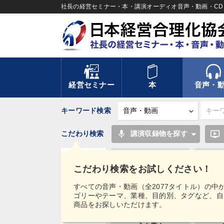
社長の経営セミナー・本・講演オーディオ音声・動画・CD＆
経営セミナー
本
音声・
キーワード検索
mic
ondemand_video
こだわり検索
講演収録物を探す
交渉
こだわり検索をお試しください！
労務問題・リスク対策
タグ・
すべての音声・動画（全2077タイトル）の中
キーワード
ゴリーやテーマ、業種、目的別、タグなど、自
成功哲学
聞き
商品をお探しいただけます。