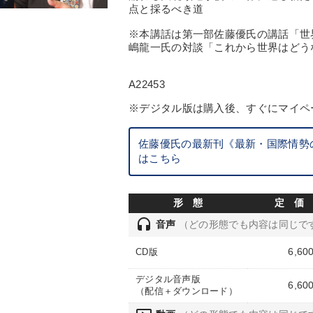
点と採るべき道
※本講話は第一部佐藤優氏の講話「世
嶋龍一氏の対談「これから世界はどう
A22453
※デジタル版は購入後、すぐにマイペ
佐藤優氏の最新刊《最新・国際情勢の
はこちら
形 態
定 価
headset
音声
（どの形態でも内容は同じで
6,60
CD版
デジタル音声版
6,60
（配信＋ダウンロード）