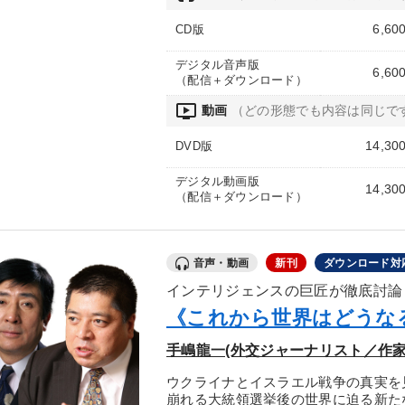
6,60
CD版
デジタル音声版
6,60
（配信＋ダウンロード）
ondemand_video
動画
（どの形態でも内容は同じで
14,30
DVD版
デジタル動画版
14,30
（配信＋ダウンロード）
音声・動画
新刊
ダウンロード対
インテリジェンスの巨匠が徹底討論
《これから世界はどうな
手嶋龍一(外交ジャーナリスト／作家
ウクライナとイスラエル戦争の真実を
崩れる大統領選挙後の世界に迫る新た