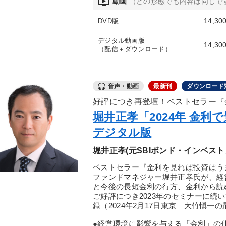
ondemand_video
動画
（どの形態でも内容は同じで
14,30
DVD版
デジタル動画版
14,30
（配信＋ダウンロード）
音声・動画
最新刊
ダウンロード
好評につき再登壇！ベストセラー『
堀井正孝「2024年 金利
デジタル版
堀井正孝(元SBIボンド・インベス
ベストセラー『金利を見れば投資はう
ファンドマネジャー堀井正孝氏が、経
と今後の長短金利の行方、金利から読
ご好評につき2023年のセミナーに続
録（2024年2月17日東京 大竹愼
●経営環境に影響を与える「金利」の