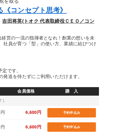
舵を取る
る《コンセプト思考》
・
吉田将英(トオク 代表取締役ＣＥＯ／コン
は経営の一流の指揮者となれ！創業の想いを未
、社員が育つ「型」の使い方、業績に結びつけ
の予定です。
の発送を待たずにご利用いただけます。
会員価格
購 入
す）
0円
6,600円
予約申込み
0円
6,600円
予約申込み