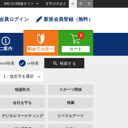
JMCAの関連サイト
文字の大きさ
小
中
大
会員ログイン
新規会員登録（無料）
0
ご案内
初めての方へ
カート
search
and検索
or検索
検索する
稲盛和夫
スポーツ関係
会社を守る
推薦
デジタルマーケティング
リベラルアーツ