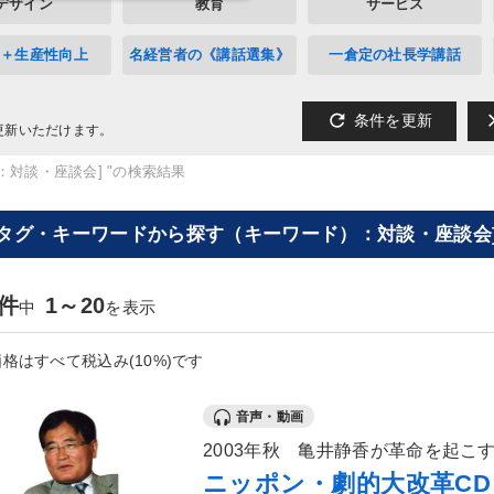
デザイン
教育
サービス
A＋生産性向上
名経営者の《講話選集》
一倉定の社長学講話
refresh
cl
条件を更新
更新いただけます。
：対談・座談会] "の検索結果
[タグ・キーワードから探す（キーワード）：対談・座談会]
0件
1～20
中
を表示
格はすべて税込み(10%)です
音声・動画
2003年秋 亀井静香が革命を起こ
ニッポン・劇的大改革CD