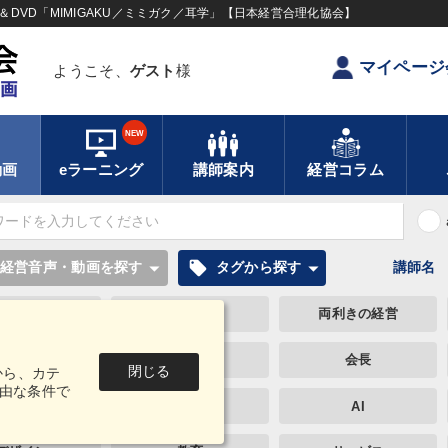
DVD「MIMIGAKU／ミミガク／耳学」【日本経営合理化協会】
マイページ
ようこそ、
ゲスト
様
NEW
動画
eラーニング
講師案内
経営コラム
local_offer
経営音声・動画を探す
タグから探す
講師名
企業再建
未来先見
両利きの経営
不動産
通信販売
会長
閉じる
から、カテ
由な条件で
手・作間信司
大竹愼一
AI