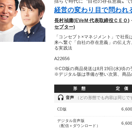
揺らぐ時代に〝自社の存在意義〟で
経営の変わり目で問われ
長村禎庸(EVeM 代表取締役ＣＥＯ)
セプター)
「コンセプト×マネジメント」で社長
来へ繋ぐ「自社の存在意義」の伝え方
る実践法
A22656
※CD版の商品発送は8月19日(水)頃
※デジタル版は準備が整い次第、商品
形 態
定 価
headset
音声
（どの形態でも内容は同じで
6,60
CD版
デジタル音声版
6,60
（配信＋ダウンロード）