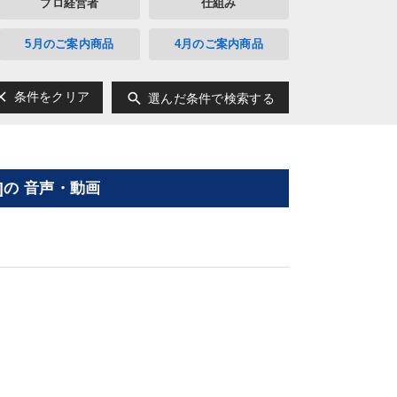
プロ経営者
仕組み
5月のご案内商品
4月のご案内商品
ear
search
条件をクリア
選んだ条件で検索する
の 音声・動画
す