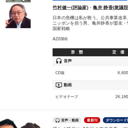
竹村健一(評論家)
・
亀井 静香(衆議院
日本の危機は私が救う。公共事業改革
ニッポンを担う男、亀井静香が盟友・
国家戦略
A20366
形 態
定 価
headset
音声
6,60
CD版
ondemand_video
動画
26,18
ビデオテープ
音声・動画
最新刊
ダウンロード