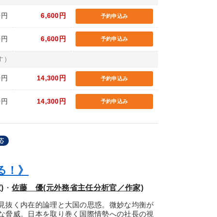
0円
6,600円
予約申込み
0円
6,600円
予約申込み
す）
0円
14,300円
予約申込み
0円
14,300円
予約申込み
応
る！》
)
・
佐藤 優(元外務省主任分析官／作家)
見抜く内在的論理と大国の思惑。微妙な均衡が
な脅威。日本を取り巻く国際情勢への社長の視