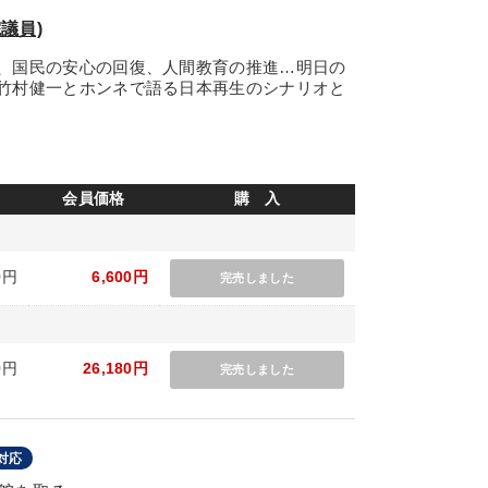
議員)
、国民の安心の回復、人間教育の推進…明日の
竹村健一とホンネで語る日本再生のシナリオと
会員価格
購 入
0円
6,600円
完売しました
0円
26,180円
完売しました
対応