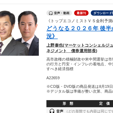
音声・動画
最新刊
ダウンロード
《トップエコノミストＶＳ金利予測
どうなる２０２６年 後
況》
上野泰也(マーケットコンシェルジュ
ネジメント 債券運用部長)
高市政権の積極財政や米中間選挙は市
の行方と円安・インフレの着地点、中
すべき経済指標
A22659
※CD版・DVD版の商品発送は8月19
※デジタル版は準備が整い次第、商品
形 態
定 価
headset
音声
（どの形態でも内容は同じで