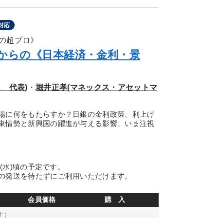
対応
の超プロ》
半からの《日本経済・金利・景
 代表)
・
堀井正孝(マネックス・アセットマ
場に何をもたらすか？日銀の金利政策、利上げ
東情勢と新興国の躍進が与える影響、いま注視
日(水)頃の予定です。
の発送を待たずにご利用いただけます。
会員価格
購 入
す）