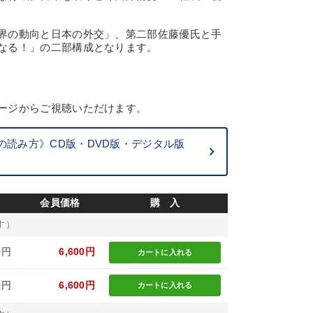
界の動向と日本の外交」、第二部佐藤優氏と手
なる！」の二部構成となります。
ージからご視聴いただけます。
読み方》CD版・DVD版・デジタル版
会員価格
購 入
す）
0円
6,600円
カートに
入れる
0円
6,600円
カートに
入れる