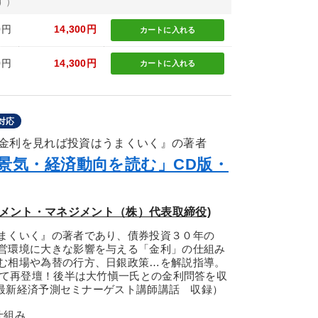
す）
0円
14,300円
カートに
入れる
0円
14,300円
カートに
入れる
対応
金利を見れば投資はうまくいく』の著者
で景気・経済動向を読む」CD版・
トメント・マネジメント（株）代表取締役)
まくいく』の著者であり、債券投資３０年の
営環境に大きな影響を与える「金利」の仕組み
む相場や為替の行方、日銀政策…を解説指導。
いて再登壇！後半は大竹愼一氏との金利問答を収
一の最新経済予測セミナーゲスト講師講話 収録）
仕組み