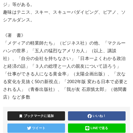
ジ」等がある。
趣味はテニス、スキー、スキューバダイビング、ピアノ、ソ
シアルダンス。
《著 書》
「メディアの軽業師たち」（ビジネス社）の他、「マクルー
ハンの世界」「五人の猛烈なアメリカ人」（以上、講談
社）、「自分の会社を持ちなさい」「日本一よくわかる政治
と経済の話」「３人の総理と一人の親友について語ろう」
「仕事ができる人になる黄金率」（太陽企画出版）、「次な
る変化を見抜く50の新視点」「2002年版 変わる日本で必要と
される人」（青春出版社）、「我が友 石原慎太郎」（徳間書
店）など多数
bookmark
ブックマークに追加
いいね！
ツイート
LINEで送る