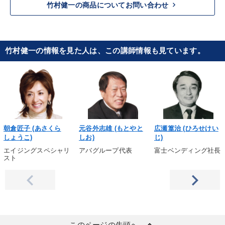
keyboard_arrow_right
竹村健一の商品についてお問い合わせ
竹村健一の情報を見た人は、この講師情報も見ています。
朝倉匠子 (あさくら
元谷外志雄 (もとやと
広瀬篁治 (ひろせけい
しょうこ)
しお)
じ)
エイジングスペシャリ
アバグループ代表
富士ベンディング社長
スト