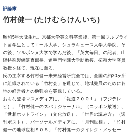
評論家
竹村健一 (たけむらけんいち)
昭和5年大阪生れ。京都大学英文科卒業後、第一回フルブライ
ト留学生としてエール大学、シュラキュース大学大学院、そ
の後、ソルボンヌ大学で学んだ後、「英文毎日」の記者、山
陽特殊製鋼調査部長、追手門学院大学助教授、拓殖大学客員
教授を経て、現在に至る。
氏の主宰する竹村健一未来経営研究会では、全国の約30ヶ所
に組織されている「竹村会」を通じて、地域発展のために各
地の経営者との勉強会を実践している。
おもな登場マスメディアに、「報道２００１」（フジテレ
ビ）。「竹村健一のズバリジャーナル」（ニッポン放送）、
「世相ホットライン」（文化放送）、「世界の読み方」（週
刊ポスト）。パーソナルメディアに、「月刊世相」、「竹村
健一の地球世相ＳＯＳ」「竹村健一のダイレクトメッセー