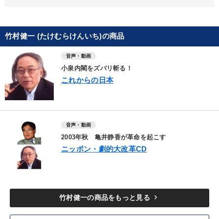
竹村健一 (たけむらけんいち)の商品
音声・動画
小泉内閣をズバリ斬る！
これからの日本
音声・動画
2003年秋 亀井静香が革命を起こす
ニッポン・劇的大改革CD
keyboard_arrow_right
竹村健一の商品をもっと見る