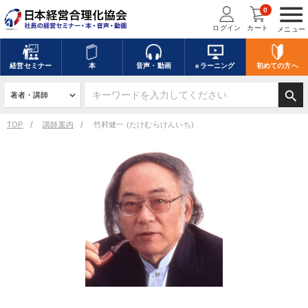
menu
0
ログイン
カート
メニュー
経営
セミナー
本
音声・動画
eラーニング
初めての方
へ
search
TOP
講師案内
竹村健一 (たけむらけんいち)