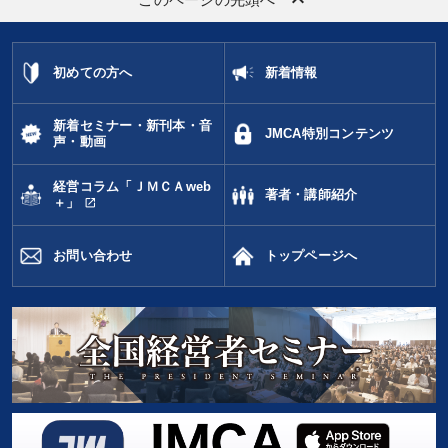
keyboard_arrow_up
このページの先頭へ
初めての方へ
新着情報
新着セミナー・新刊本・音
JMCA特別コンテンツ
声・動画
経営コラム「ＪＭＣＡweb
著者・講師紹介
open_in_new
＋」
お問い合わせ
トップページへ