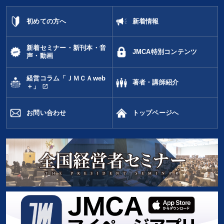
初めての方へ
新着情報
新着セミナー・新刊本・音
JMCA特別コンテンツ
声・動画
経営コラム「ＪＭＣＡweb
著者・講師紹介
open_in_new
＋」
お問い合わせ
トップページへ