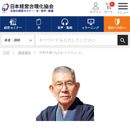
menu
0
ログイン
カート
メニュー
経営
セミナー
本
音声・動画
eラーニング
初めての方
へ
search
TOP
講師案内
中村天風 (なかむらてんぷう)