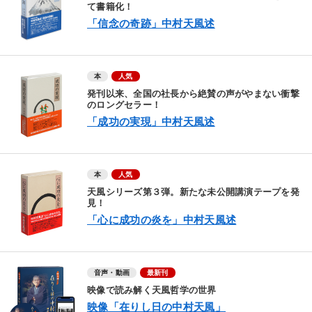
て書籍化！
「信念の奇跡」中村天風述
本
人気
発刊以来、全国の社長から絶賛の声がやまない衝撃
のロングセラー！
「成功の実現」中村天風述
本
人気
天風シリーズ第３弾。新たな未公開講演テープを発
見！
「心に成功の炎を」中村天風述
音声・動画
最新刊
映像で読み解く天風哲学の世界
映像「在りし日の中村天風」