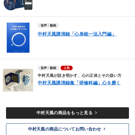
音声・動画
中村天風講演録「心身統一法入門編」
音声・動画
人気
中村天風が説き明かす、心の正体とその扱い方
中村天風講演録集「研修科編」心を磨く
keyboard_arrow_right
中村天風の商品をもっと見る
keyboard_arrow_right
中村天風の商品についてお問い合わせ