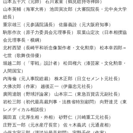
山本五十六（元帥） 石川素童（鶴見総持寺禅師）
山本英輔（海軍大将） 池田寅次郎（大審院院長・元中央大学
総長）
重宗雄三（元参議院議長） 佐藤義詮（元大阪府知事）
駒形作次（原子力委員会元理事長） 双葉山定次（日本相撲協
会元理事長・横綱）
北村西望（長崎平和祈念像製作者・文化勲章） 松本幸四郎＝
七世（歌舞伎俳優）
堀越二郎（「零戦」設計者） 松田権六（漆芸家・文化勲章・
人間国宝）
内海倫（元人事院総裁） 株木正郎（日立セメント元社長）
大佛次郎（作家） 越後正一（伊藤忠元社長）
廣岡達朗（野球評論家） 山本宗二（東急百貨店元副社長）
岩松三郎（初代最高裁判事・法務省特別顧問） 向野達児（東
レメディカル相談役）
園田直（元厚生相・外相） 砂野仁（川崎重工元社長）
庄野五一郎（元水産庁長官） 佐々木義武（元通産相）
小保方宇三郎（講談社最高顧問） 宇野千代（作家）