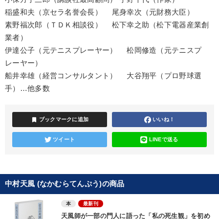
稲盛和夫（京セラ名誉会長） 尾身幸次（元財務大臣）
素野福次郎（ＴＤＫ相談役） 松下幸之助（松下電器産業創
業者）
伊達公子（元テニスプレーヤー） 松岡修造（元テニスプ
レーヤー）
船井幸雄（経営コンサルタント） 大谷翔平（プロ野球選
手）…他多数
bookmark
ブックマークに追加
いいね！
ツイート
LINEで送る
中村天風 (なかむらてんぷう)の商品
本
最新刊
天風師が一部の門人に語った「私の死生観」を初め