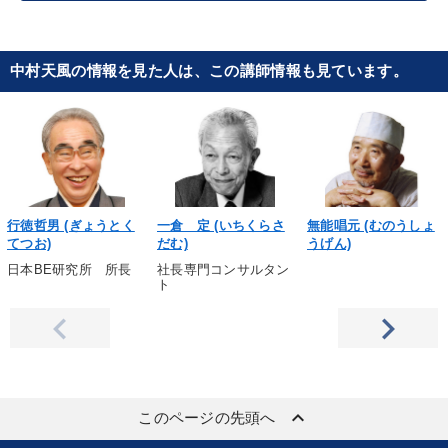
中村天風の情報を見た人は、この講師情報も見ています。
行徳哲男 (ぎょうとく
一倉 定 (いちくらさ
無能唱元 (むのうしょ
てつお)
だむ)
うげん)
日本BE研究所 所長
社長専門コンサルタン
ト
keyboard_arrow_up
このページの先頭へ