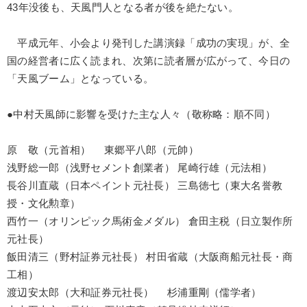
43年没後も、天風門人となる者が後を絶たない。
平成元年、小会より発刊した講演録「成功の実現」が、全
国の経営者に広く読まれ、次第に読者層が広がって、今日の
「天風ブーム」となっている。
●中村天風師に影響を受けた主な人々（敬称略：順不同）
原 敬（元首相） 東郷平八郎（元帥）
浅野総一郎（浅野セメント創業者） 尾崎行雄（元法相）
長谷川直蔵（日本ペイント元社長） 三島徳七（東大名誉教
授・文化勲章）
西竹一（オリンピック馬術金メダル） 倉田主税（日立製作所
元社長）
飯田清三（野村証券元社長） 村田省蔵（大阪商船元社長・商
工相）
渡辺安太郎（大和証券元社長） 杉浦重剛（儒学者）