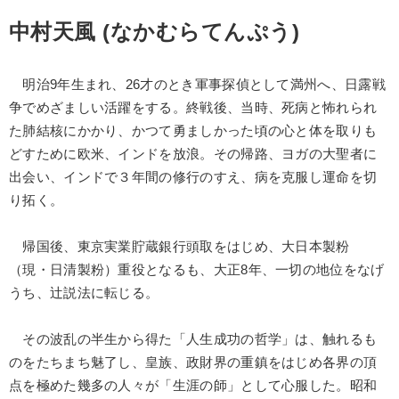
中村天風 (なかむらてんぷう)
明治9年生まれ、26才のとき軍事探偵として満州へ、日露戦
争でめざましい活躍をする。終戦後、当時、死病と怖れられ
た肺結核にかかり、かつて勇ましかった頃の心と体を取りも
どすために欧米、インドを放浪。その帰路、ヨガの大聖者に
出会い、インドで３年間の修行のすえ、病を克服し運命を切
り拓く。
帰国後、東京実業貯蔵銀行頭取をはじめ、大日本製粉
（現・日清製粉）重役となるも、大正8年、一切の地位をなげ
うち、辻説法に転じる。
その波乱の半生から得た「人生成功の哲学」は、触れるも
のをたちまち魅了し、皇族、政財界の重鎮をはじめ各界の頂
点を極めた幾多の人々が「生涯の師」として心服した。昭和