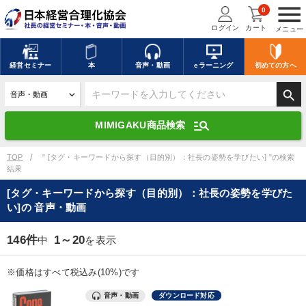
menu
0
ログイン
カート
メニュー
キーワードを入力して探す
edit
経営
セミナー
本
音声・動画
eラーニング
初めての方
へ
search
デジタル版対応のみ検索結果に表示する
manage_search
MIMIGAKU商品検索
search
上記の条件で検索
TOP
" [タグ・キーワードから探す（目的別）：社長の姿勢を学びたい] "の検索
結果
[タグ・キーワードから探す（目的別）：社長の姿勢を学びた
講演収録物を探す
mic
refresh
い]の 音声・動画
更新する
全国経営者セミナー講演収録物（全1315タイトル）からお探しいただけ
146件
1～20
中
を表示
ます
※価格はすべて税込み(10%)です
カテゴリー
音声・動画
ダウンロード対応