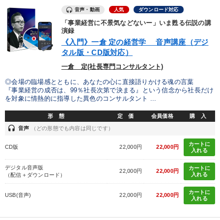
音声・動画
人気
ダウンロード対応
「事業経営に不景気などないー」いま甦る伝説の講
演録
《入門》一倉 定の経営学 音声講座（デジ
タル版・CD版対応）
一倉 定(社長専門コンサルタント)
◎会場の臨場感とともに、あなたの心に直接語りかける魂の言葉
『事業経営の成否は、99％社長次第で決まる』という信念から社長だけ
を対象に情熱的に指導した異色のコンサルタント ...
形 態
定 価
会員価格
購 入
headset
音声
（どの形態でも内容は同じです）
カートに
CD版
22,000円
22,000円
入れる
デジタル音声版
カートに
22,000円
22,000円
入れる
（配信＋ダウンロード）
カートに
USB(音声)
22,000円
22,000円
入れる