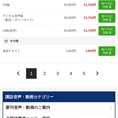
カートに
CD版
55,000円
51,700円
入れる
デジタル音声版
カートに
55,000円
51,700円
入れる
（配信＋ダウンロード）
カートに
USB(音声)
55,000円
51,700円
入れる
star_border
その他
カートに
追加テキスト
1,650円
1,650円
入れる
keyboard_arrow_left
keyboard_arrow_right
1
2
3
4
5
講話音声・動画カテゴリー
新刊音声・動画のご案内