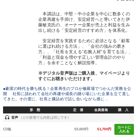
本講話は、中堅・中小企業を中心に数多くの
企業再建を手掛け、安定経営へと導いてきた伊
藤敏克氏の、オーナー企業が売上と利益を生み
出し続ける「安定経営のすすめ方」を体系化。
安定経営を実践するために必須となる「顧客
に選ばれ続ける方法」、「会社の強みの磨き
方」、「社長を支える“右腕人材”を育てる法」、
「利益と現金を増やす正しい管理会計のやり
方」を余すことなく解説指導。
※デジタル音声版はご購入後、マイページより
すぐにお聴きいただけます。
●劇変の時代を勝ち残る！企業再生のプロが修羅場でつかんだ実務を公
開 社長に請われて会社の再建や成長の踊り場にいた企業を立て直し
てきた。その度に、社長と膝詰めで話し合いながら感じ...
形 態
定 価
会員価格
購 入
headset
音声
（どの形態でも内容は同じです）
カートに
CD版
55,000円
51,700円
入れる