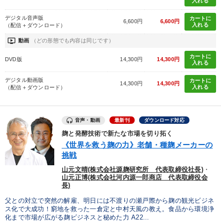
入れる
タグ・キーワード
デジタル音声版
カートに
6,600円
6,600円
入れる
（配信＋ダウンロード）
いい会社
井上和弘
不動産
話し方
一流人
ondemand_video
動画
（どの形態でも内容は同じです）
カートに
入門篇
早わかり
企業再建
デザイン
DVD版
14,300円
14,300円
入れる
インバウンド
コミュニケーション
デジタル動画版
カートに
14,300円
14,300円
入れる
（配信＋ダウンロード）
仕事術・ビジネスハック
成功哲学
両利きの経営
音声・動画
最新刊
ダウンロード対応
伝統・文化
会社数字を学ぶ
金利
稲盛和夫
採用
麹と発酵技術で新たな市場を切り拓く
SDGs
お金の授業
サービス
ブランディング
《世界を救う麹の力》老舗・種麹メーカーの
挑戦
SNS活用
山元文晴(株式会社源麹研究所 代表取締役社長)
・
山元正博(株式会社河内源一郎商店 代表取締役会
長)
※「更新」を押すと「タグ・キーワード」を更新いただけます。
父との対立で突然の解雇、明日には不渡りの瀬戸際から麹の観光ビジネ
ス化で大成功！窮地を救った一倉定と中村天風の教え。食品から環境浄
化まで市場が広がる麹ビジネスと秘めた力 A22...