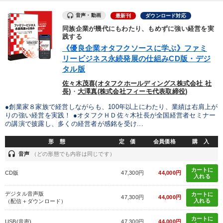
音声・動画
最新刊
ダウンロード対応
同族企業が幾代にもわたり、もめずに強い経営を実
践する
《優良企業オタフクソースに学ぶ》ファミ
リービジネス永続発展の仕組みCD版・デジ
タル版
佐々木茂喜(オタフクホールディングス株式会社 社
長)
・
大澤真(株式会社フィーモ代表取締役)
●創業家８家族で経営しながらも、100年以上にわたり、業績は右肩上が
りの強い経営を実践！ ●オタフクＨＤ佐々木社長が全国経営者セミナー
の講演で披露し、多くの経営者が感銘を受け...
形 態
定 価
会員価格
購 入
headset
音声
（どの形態でも内容は同じです）
カートに
CD版
47,300円
44,000円
入れる
デジタル音声版
カートに
47,300円
44,000円
入れる
（配信＋ダウンロード）
カートに
USB(音声)
47,300円
44,000円