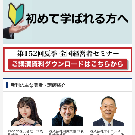
新刊の主な著者・講師紹介
concon株式会社 代表
株式会社雨風太陽 代表
株式会社サイエンス
髙