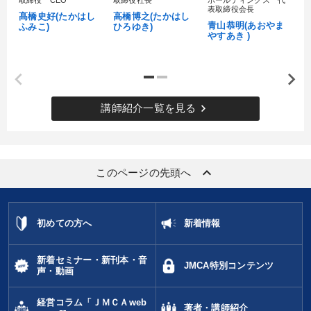
取締役 CEO
取締役社長
ホールディングス 代
村
表取締役会長
髙橋史好(たかはし
高橋博之(たかはし
し
青山恭明(あおやま
ふみこ)
ひろゆき)
やすあき )
keyboard_arrow_right
講師紹介一覧を見る
keyboard_arrow_up
このページの先頭へ
初めての方へ
新着情報
新着セミナー・新刊本・音
JMCA特別コンテンツ
声・動画
経営コラム「ＪＭＣＡweb
著者・講師紹介