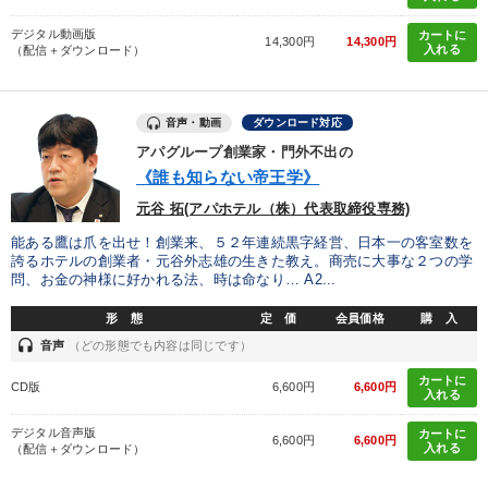
デジタル動画版
カートに
14,300円
14,300円
入れる
（配信＋ダウンロード）
音声・動画
ダウンロード対応
アパグループ創業家・門外不出の
《誰も知らない帝王学》
元谷 拓(アパホテル（株）代表取締役専務)
能ある鷹は爪を出せ！創業来、５２年連続黒字経営、日本一の客室数を
誇るホテルの創業者・元谷外志雄の生きた教え。商売に大事な２つの学
問、お金の神様に好かれる法、時は命なり… A2...
形 態
定 価
会員価格
購 入
headset
音声
（どの形態でも内容は同じです）
カートに
CD版
6,600円
6,600円
入れる
デジタル音声版
カートに
6,600円
6,600円
入れる
（配信＋ダウンロード）