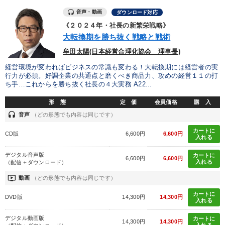
音声・動画
ダウンロード対応
《２０２４年・社長の新繁栄戦略》
大転換期を勝ち抜く戦略と戦術
牟田太陽(日本経営合理化協会 理事長)
経営環境が変わればビジネスの常識も変わる！大転換期には経営者の実
行力が必須。好調企業の共通点と磨くべき商品力、攻めの経営１１の打
ち手…これからを勝ち抜く社長の４大実務 A22...
形 態
定 価
会員価格
購 入
headset
音声
（どの形態でも内容は同じです）
カートに
CD版
6,600円
6,600円
入れる
デジタル音声版
カートに
6,600円
6,600円
入れる
（配信＋ダウンロード）
ondemand_video
動画
（どの形態でも内容は同じです）
カートに
DVD版
14,300円
14,300円
入れる
デジタル動画版
カートに
14,300円
14,300円