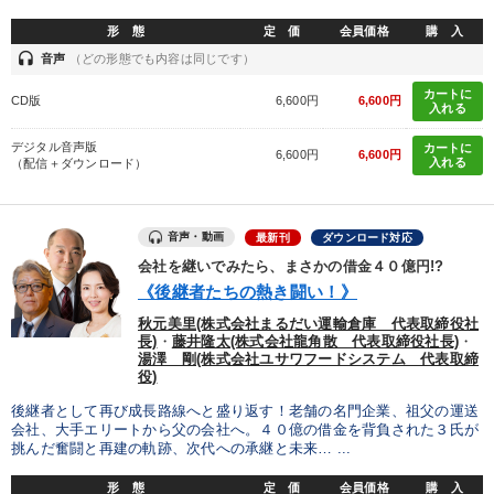
形 態
定 価
会員価格
購 入
headset
音声
（どの形態でも内容は同じです）
カートに
CD版
6,600円
6,600円
入れる
デジタル音声版
カートに
6,600円
6,600円
入れる
（配信＋ダウンロード）
音声・動画
最新刊
ダウンロード対応
会社を継いでみたら、まさかの借金４０億円!?
《後継者たちの熱き闘い！》
秋元美里(株式会社まるだい運輸倉庫 代表取締役社
長)
・
藤井隆太(株式会社龍角散 代表取締役社長)
・
湯澤 剛(株式会社ユサワフードシステム 代表取締
役)
後継者として再び成長路線へと盛り返す！老舗の名門企業、祖父の運送
会社、大手エリートから父の会社へ。４０億の借金を背負された３氏が
挑んだ奮闘と再建の軌跡、次代への承継と未来… ...
形 態
定 価
会員価格
購 入