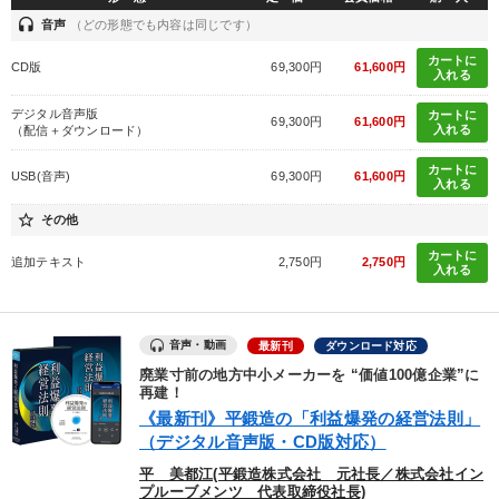
headset
音声
（どの形態でも内容は同じです）
カートに
CD版
69,300円
61,600円
入れる
デジタル音声版
カートに
69,300円
61,600円
入れる
（配信＋ダウンロード）
カートに
USB(音声)
69,300円
61,600円
入れる
star_border
その他
カートに
追加テキスト
2,750円
2,750円
入れる
音声・動画
最新刊
ダウンロード対応
廃業寸前の地方中小メーカーを “価値100億企業”に
再建！
《最新刊》平鍛造の「利益爆発の経営法則」
（デジタル音声版・CD版対応）
平 美都江(平鍛造株式会社 元社長／株式会社イン
プルーブメンツ 代表取締役社長)