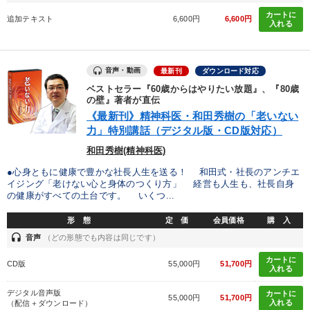
カートに
追加テキスト
6,600円
6,600円
【5月】音声・映像
マーケティング
入れる
経営者のための《音声・動画で学ぶ》講演シリーズ
音声・動画
最新刊
ダウンロード対応
《強い財務を実践する経営者》講話４選
成功哲学・人間学
ベストセラー『60歳からはやりたい放題』、『80歳
の壁』著者が直伝
【最新刊】精神科医・和田秀樹の「老いない力」＋健康な社長と
《最新刊》精神科医・和田秀樹の「老いない
会社をつくる厳選講話
力」特別講話（デジタル版・CD版対応）
仕事のスキルと人間力を高める知恵を身につける
和田秀樹(精神科医)
●心身ともに健康で豊かな社長人生を送る！ 和田式・社長のアンチエ
全国経営者セミナー収録〈売れ筋・人気〉音声＆動画20選
イジング「老けない心と身体のつくり方」 経営も人生も、社長自身
の健康がすべての土台です。 いくつ...
2026年夏季全国経営者セミナー収録講演ＣＤ・講演ＤＶＤ・デジ
タル版（音声／動画ストリーミング・ダウンロード）
形 態
定 価
会員価格
購 入
headset
音声
（どの形態でも内容は同じです）
企業戦略に学ぶ
【4月】音声・映像
【2月】音声・映像
カートに
CD版
55,000円
51,700円
入れる
目的別
デジタル音声版
カートに
55,000円
51,700円
入れる
（配信＋ダウンロード）