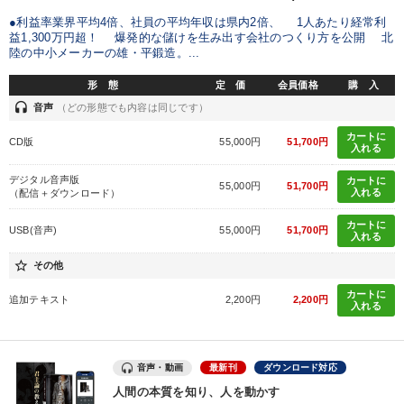
●利益率業界平均4倍、社員の平均年収は県内2倍、 1人あたり経常利
益1,300万円超！ 爆発的な儲けを生み出す会社のつくり方を公開 北
陸の中小メーカーの雄・平鍛造。...
形 態
定 価
会員価格
購 入
headset
音声
（どの形態でも内容は同じです）
カートに
CD版
55,000円
51,700円
入れる
デジタル音声版
カートに
55,000円
51,700円
入れる
（配信＋ダウンロード）
カートに
USB(音声)
55,000円
51,700円
入れる
star_border
その他
カートに
追加テキスト
2,200円
2,200円
入れる
音声・動画
最新刊
ダウンロード対応
人間の本質を知り、人を動かす