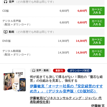
headset
音声
（どの形態でも内容は同じです）
カートに
CD版
6,600円
6,600円
入れる
デジタル音声版
カートに
6,600円
6,600円
入れる
（配信＋ダウンロード）
ondemand_video
動画
（どの形態でも内容は同じです）
カートに
DVD版
14,300円
14,300円
入れる
デジタル動画版
カートに
14,300円
14,300円
入れる
（配信＋ダウンロード）
音声・動画
最新刊
ダウンロード対応
何が起きても決して揺るがない！我社の「盤石な経
営」の仕組みを見直し、強化する
伊藤敏克「オーナー社長の『安定経営のすす
め方』」（デジタル音声版・CD版対応）
伊藤敏克(ビジネスコンサルティング・ジャパン 代
表取締役社長)
伊藤敏克