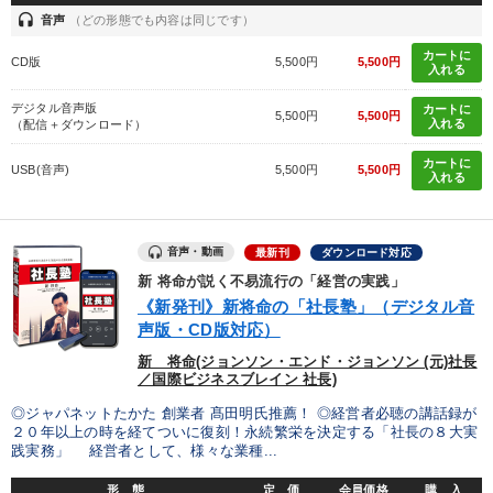
headset
音声
（どの形態でも内容は同じです）
カートに
CD版
5,500円
5,500円
入れる
デジタル音声版
カートに
5,500円
5,500円
入れる
（配信＋ダウンロード）
カートに
USB(音声)
5,500円
5,500円
入れる
音声・動画
最新刊
ダウンロード対応
新 将命が説く不易流行の「経営の実践」
《新発刊》新将命の「社長塾」（デジタル音
声版・CD版対応）
新 将命(ジョンソン・エンド・ジョンソン (元)社長
／国際ビジネスブレイン 社長)
◎ジャパネットたかた 創業者 髙田明氏推薦！ ◎経営者必聴の講話録が
２０年以上の時を経てついに復刻！永続繁栄を決定する「社長の８大実
践実務」 経営者として、様々な業種...
形 態
定 価
会員価格
購 入