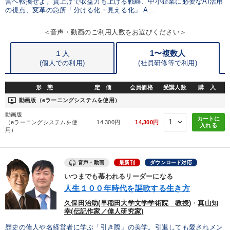
営へ転換せよ。賃上げで収益力も上げる戦略、中小企業に必要なAI活用
の視点、変革の急所「分ける化・見える化」 A...
＜音声・動画のご利用人数をお選びください＞
１人
1〜複数人
(個人での利用)
(
社員研修等で利用)
形 態
定 価
会員価格
受講人数
購 入
ondemand_video
動画版（eラーニングシステムを使用）
動画版
カートに
（eラーニングシステムを使
14,300円
14,300円
入れる
用）
音声・動画
最新刊
ダウンロード対応
いつまでも慕われるリーダーになる
人生１００年時代を謳歌する生き方
久保田治助(早稲田大学文学学術院 教授)
・
真山知
幸(伝記作家／偉人研究家)
歴史の偉人や名経営者に学ぶ「引き際」の美学。引退しても愛されメン