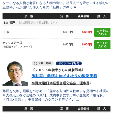
ターになる人物と老害になる人物の違い。社長人生を豊かにする学びの
五教科、花が開いた偉人たちの「転機」の教え A...
形 態
定 価
会員価格
購 入
headset
音声
（どの形態でも内容は同じです）
カートに
CD版
6,600円
6,600円
入れる
デジタル音声版
カートに
6,600円
6,600円
入れる
（配信＋ダウンロード）
音声・動画
ダウンロード対応
《２０２５年後半からの経営戦略》
激動期に業績を伸ばす社長の緊急実務
牟田太陽(日本経営合理化協会 理事長)
難局を突破し飛躍をつかめ！「儲かる方向性＝戦略」を見極める社長の
８大視点と稼ぐ会社の３原則。成功事例に学ぶ中小企業の「勝ち筋」、
「時流×自流」、事業繁栄へのグランドデザイン ...
形 態
定 価
会員価格
購 入