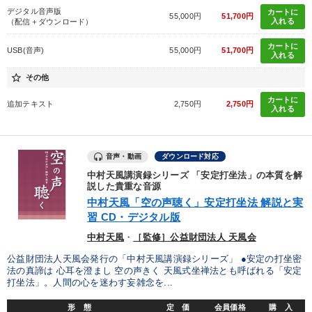
デジタル音声版
カートに
55,000円
51,700円
入れる
（配信＋ダウンロード）
カートに
USB(音声)
55,000円
51,700円
入れる
star_border
その他
カートに
追加テキスト
2,750円
2,750円
入れる
音声・動画
ダウンロード対応
中村天風講演録シリーズ 「安定打坐法」の本質を解
説した貴重な音源
中村天風「空の声聴く」安定打坐法 解説と実
習 CD・デジタル版
中村天風
・
［監修］公益財団法人 天風会
公益財団法人天風会発行の「中村天風講演録シリーズ」 ●安定の打坐密
法の真諦は 心耳を澄まし 空の声きく 天風式坐禅法とも呼ばれる「安定
打坐法」。人間の心を迷わす妄雑念を...
形 態
定 価
会員価格
購 入