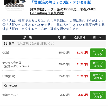
「君主論の教え」CD版・デジタル版
鈴木博毅(リーダー論の3000年史 著者／MPS
Consulting代表取締役)
◎「人は、慎重であるよりは、むしろ果断に、大胆に進むほうがよい」
◎「人間いかに生きるべきかを見て、現に人が生きている現実の姿を見
逃す人間は、自立するどころか、破滅を思い知らされ...
形 態
定 価
会員価格
購 入
headset
音声
（どの形態でも内容は同じです）
カートに
CD版
55,000円
51,700円
入れる
デジタル音声版
カートに
55,000円
51,700円
入れる
（配信＋ダウンロード）
カートに
USB(音声)
55,000円
51,700円
入れる
star_border
その他
カートに
追加テキスト
2,200円
2,200円
入れる