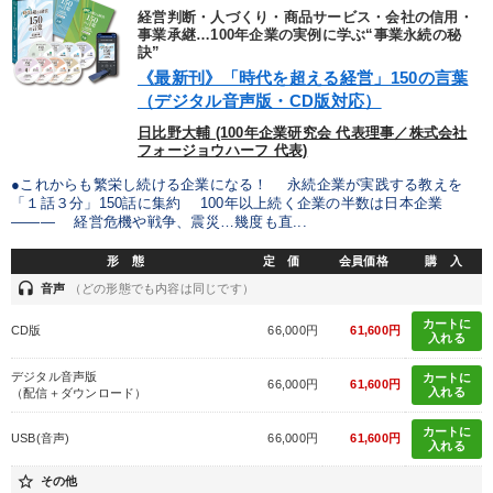
製造業
卸売・小売・飲食業
建設・不動産業
経営判断・人づくり・商品サービス・会社の信用・
事業承継…100年企業の実例に学ぶ“事業永続の秘
訣”
IT・サービス・金融業
コンサルタント
専門家
《最新刊》「時代を超える経営」150の言葉
（デジタル音声版・CD版対応）
キーワード
日比野大輔 (100年企業研究会 代表理事／株式会社
フォージョウハーフ 代表)
●これからも繁栄し続ける企業になる！ 永続企業が実践する教えを
会社を守る
両利きの経営
テレビ・ネットで話題
「１話３分」150話に集約 100年以上続く企業の半数は日本企業
――― 経営危機や戦争、震災…幾度も直...
聞き手・作間信司
採用
資産保全
形 態
定 価
会員価格
購 入
headset
音声
（どの形態でも内容は同じです）
※「更新」を押すと「テーマ」「キーワード」を更新いただけます。
カートに
CD版
66,000円
61,600円
入れる
経営音声・動画を探す
ondemand_video
refresh
更新する
デジタル音声版
カートに
66,000円
61,600円
入れる
（配信＋ダウンロード）
全国経営者セミナー収録物以外の経営教材（全762タイトル）からお探
しいただけます
カートに
USB(音声)
66,000円
61,600円
入れる
カテゴリー
star_border
その他