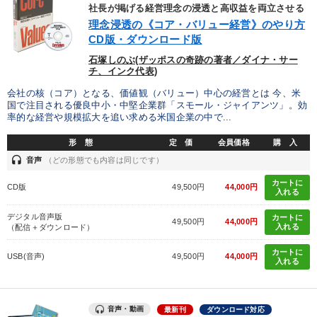
優秀各社の智恵と戦略
事業家のロマンと経営
社長が掲げる経営理念の浸透と高収益を両立させる
理念浸透の《コア・バリュー経営》のやり方
若手異才経営者の発想
専門家のアドバイス
CD版・ダウンロード版
石塚しのぶ(ザッポスの奇跡の著者／ダイナ・サー
リーダーの器量を学ぶ
チ、インク代表)
会社の核（コア）となる、価値観（バリュー）中心の経営とは 今、米
国で注目される優良中小・中堅企業群「スモール・ジャイアンツ」。効
テーマ
率的な経営や規模拡大を追い求める米国企業の中で...
形 態
定 価
会員価格
購 入
井上和弘の財務力UP
改善・生産性向上
headset
音声
（どの形態でも内容は同じです）
【2月】音声・映像
147回春季大会
カートに
CD版
49,500円
44,000円
入れる
最新トレンドと時代の潮流を押さえる
デジタル音声版
カートに
49,500円
44,000円
入れる
（配信＋ダウンロード）
組織と人を動かすマネジメント力を磨く
カートに
USB(音声)
49,500円
44,000円
入れる
業種
音声・動画
最新刊
ダウンロード対応