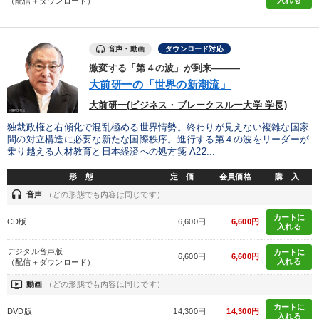
入れる
（配信＋ダウンロード）
音声・動画
ダウンロード対応
激変する「第４の波」が到来―――
大前研一の「世界の新潮流」
大前研一(ビジネス・ブレークスルー大学 学長)
独裁政権と右傾化で混乱極める世界情勢。終わりが見えない複雑な国家
間の対立構造に必要な新たな国際秩序。進行する第４の波をリーダーが
乗り越える人材教育と日本経済への処方箋 A22...
形 態
定 価
会員価格
購 入
headset
音声
（どの形態でも内容は同じです）
カートに
CD版
6,600円
6,600円
入れる
デジタル音声版
カートに
6,600円
6,600円
入れる
（配信＋ダウンロード）
ondemand_video
動画
（どの形態でも内容は同じです）
カートに
DVD版
14,300円
14,300円
入れる