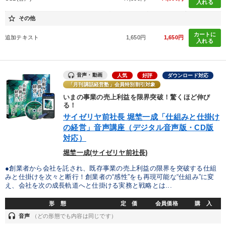
入れる
star_border
その他
カートに
追加テキスト
1,650円
1,650円
入れる
音声・動画
人気
好評
ダウンロード対応
「月刊講話経営塾」会員特別割引対象
いまの事業の売上利益を限界突破！驚くほど伸び
る！
サイゼリヤ前社長 堀埜一成「仕組みと仕掛け
の経営」音声講座（デジタル音声版・CD版
対応）
堀埜一成(サイゼリヤ前社長)
●創業者から会社を託され、既存事業の売上利益の限界を突破する仕組
みと仕掛けを次々と断行！創業者の“感性”をも再現可能な“仕組み”に変
え、会社を次の成長軌道へと仕掛ける実務と戦略とは...
形 態
定 価
会員価格
購 入
headset
音声
（どの形態でも内容は同じです）