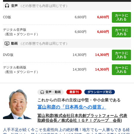
headset
音声
（どの形態でも内容は同じです）
カートに
CD版
6,600円
6,600円
入れる
デジタル音声版
カートに
6,600円
6,600円
入れる
（配信＋ダウンロード）
ondemand_video
動画
（どの形態でも内容は同じです）
カートに
DVD版
14,300円
14,300円
入れる
デジタル動画版
カートに
14,300円
14,300円
入れる
（配信＋ダウンロード）
音声・動画
最新刊
ダウンロード対応
これからの日本の主役は中堅・中小企業である
冨山和彦の「日本再生への提言」
冨山和彦(株式会社日本共創プラットフォーム 代表
取締役会長／株式会社ＩＧＰＩグループ 会長)
人手不足が続く今こそ生産性向上の絶好機！地方でも一人勝ちできる経