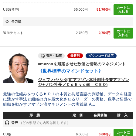
カートに
財務・数字力の向上
経営体系を学びたい
USB(音声)
55,000円
51,700円
入れる
star_border
後継者に聞かせたい
業績を伸ばしたい
その他
カートに
追加テキスト
2,750円
2,750円
リーダーの魅力向上
パフォーマンス向上
入れる
キーワード
音声・動画
最新刊
ダウンロード対応
amazonを飛躍させた数値と情熱のマネジメント
女性経営者
経済予測
FCビジネス
営業
《世界標準のマインドセット》
ジェフ ハヤシダ(前アマゾン本社副社長兼アマゾン
モチベーション
トレンド
ジャパン社長／ＣｏＥｖｏ㈱ ＣＥＯ)
最強の仕組みをつくるＫＰＩの本質と共通言語の判断軸。データを経営
に活かす手法と組織の力を最大化させるリーダーの実務。数字と情熱で
※「更新」を押すと「カテゴリー」「目的別」「キーワード」を更新いただけます。
組織を動かすアマゾン流マネジメントの実践録 A...
形 態
定 価
会員価格
購 入
タグから探す
local_offer
refresh
更新する
headset
音声
（どの形態でも内容は同じです）
すべての音声・動画（全2077タイトル）からお探しいただけます
カートに
CD版
6,600円
6,600円