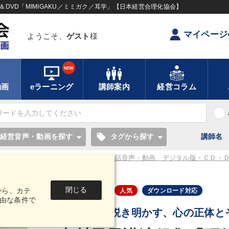
DVD「MIMIGAKU／ミミガク／耳学」【日本経営合理化協会】
マイページ
ようこそ、
ゲスト
様
NEW
動画
eラーニング
講師案内
経営コラム
local_offer
経営音声・動画を探す
タグから探す
講師名
学ぶ成功哲学・人間学・メンタル 講話音声・動画 デジタル版・ＣＤ・
閉じる
から、カテ
音声・動画
人気
ダウンロード対応
由な条件で
中村天風が説き明かす、心の正体と