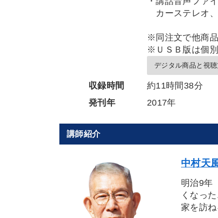
・講話音声ファ
カーステレオ、
※同注文で他商
※ＵＳＢ版は個
デジタル商品と視聴
収録時間
約11時間38分
発刊年
2017年
講師紹介
中村天風
明治9年
くなった
家を訪ね