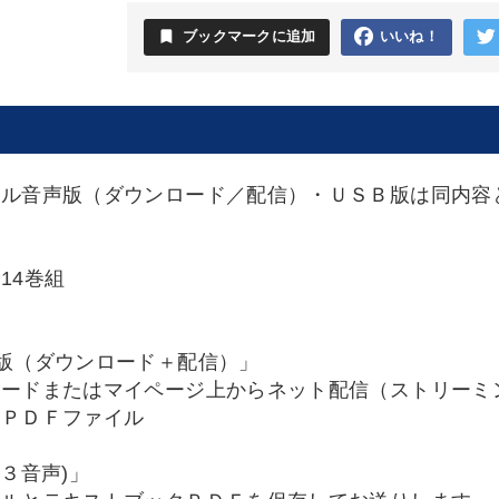
bookmark
ブックマークに追加
いいね！
タル音声版（ダウンロード／配信）・ＵＳＢ版は同内容
14巻組
ク
版（ダウンロード＋配信）」
ロードまたはマイページ上からネット配信（ストリーミ
クＰＤＦファイル
３音声)」