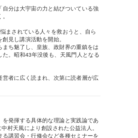
「自分は大宇宙の力と結びついている強
く。
に悩まされている人々を救おうと、自ら
」を創見し講演活動を開始。
ちまち魅了し、皇族、政財界の重鎮をは
た。昭和43年没後も、天風門人となる
経営者に広く読まれ、次第に読者層が広
」を発揮する具体的な理論と実践論であ
）に中村天風により創設された公益法人。
ける講習会・行修会など各種セミナーを