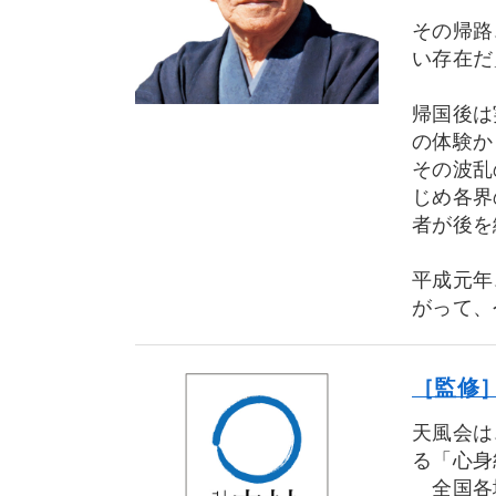
その帰路
い存在だ
帰国後は
の体験か
その波乱
じめ各界
者が後を
平成元年
がって、
［監修］
天風会は
る「心身
全国各地