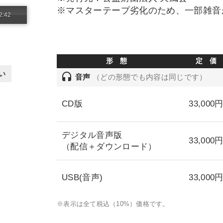
※マスターテープ劣化のため、一部雑音
2:42
形 態
定 価
い
headset
音声
（どの形態でも内容は同じです）
CD版
33,000
デジタル音声版
33,000
（配信＋ダウンロード）
USB(音声)
33,000
※表示は全て税込（10%）価格です。