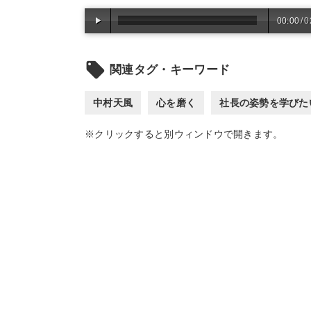
00:00
/
0
local_offer
関連タグ・キーワード
中村天風
心を磨く
社長の姿勢を学びた
※クリックすると別ウィンドウで開きます。