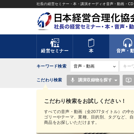
社長の経営セミナー・本・講演オーディオ音声・動画・CD＆
経営セミナー
本
音声・
キーワード検索
mic
ondemand_video
こだわり検索
講演収録物を探す
TOP
音声・動画
経営実務シリーズ
先哲に
ジタル版・CD版
こだわり検索をお試しください！
すべての音声・動画（全2077タイトル）の中
ゴリーやテーマ、業種、目的別、タグなど、自
商品をお探しいただけます。