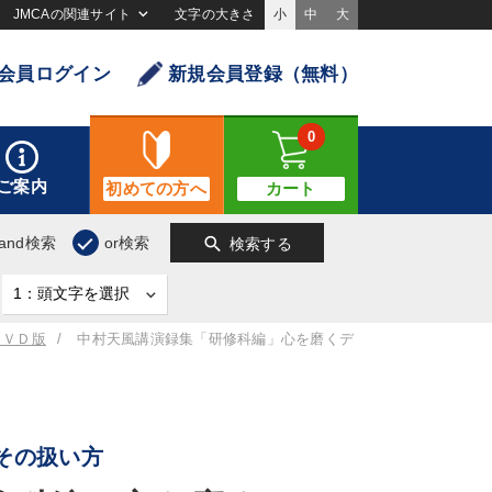
JMCAの関連サイト
文字の大きさ
小
中
大
会員ログイン
新規会員登録（無料）
0
ご案内
初めての方へ
カート
search
and検索
or検索
検索する
ＤＶＤ版
中村天風講演録集「研修科編」心を磨くデ
その扱い方