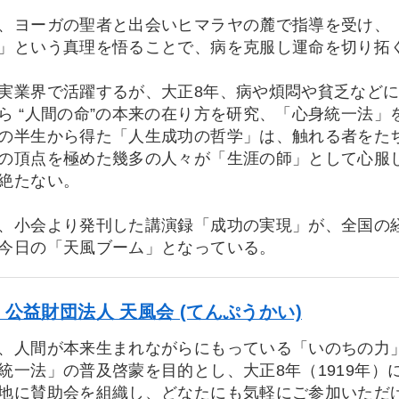
、ヨーガの聖者と出会いヒマラヤの麓で指導を受け、
」という真理を悟ることで、病を克服し運命を切り拓
実業界で活躍するが、大正8年、病や煩悶や貧乏など
ら “人間の命”の本来の在り方を研究、「心身統一法
の半生から得た「人生成功の哲学」は、触れる者をた
の頂点を極めた幾多の人々が「生涯の師」として心服し
絶たない。
、小会より発刊した講演録「成功の実現」が、全国の
今日の「天風ブーム」となっている。
公益財団法人 天風会 (てんぷうかい)
、人間が本来生まれながらにもっている「いのちの力
統一法」の普及啓蒙を目的とし、大正8年（1919年
に賛助会を組織し、どなたにも気軽にご参加いただ