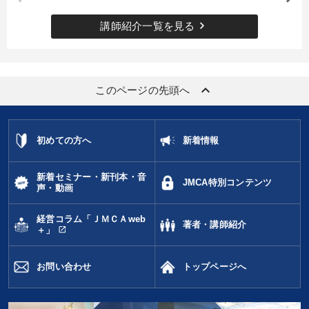
keyboard_arrow_right
講師紹介一覧を見る
keyboard_arrow_up
このページの先頭へ
初めての方へ
新着情報
新着セミナー・新刊本・音
JMCA特別コンテンツ
声・動画
経営コラム「ＪＭＣＡweb
著者・講師紹介
open_in_new
＋」
お問い合わせ
トップページへ