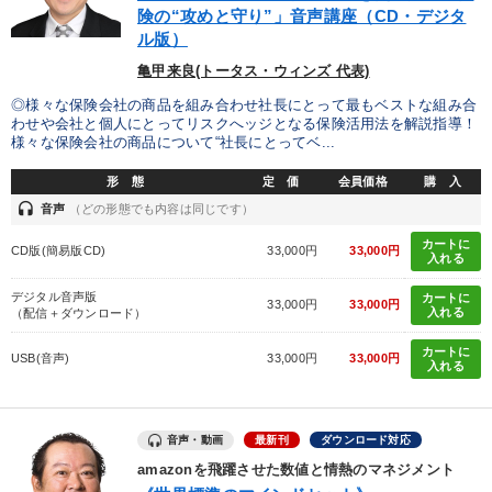
険の“攻めと守り”」音声講座（CD・デジタ
ル版）
目的別
亀甲来良(トータス・ウィンズ 代表)
◎様々な保険会社の商品を組み合わせ社長にとって最もベストな組み合
業績を伸ばしたい
リーダーの魅力向上
わせや会社と個人にとってリスクへッジとなる保険活用法を解説指導！
様々な保険会社の商品について“社長にとってベ...
財務・数字力の向上
新事業・新商品づくり
形 態
定 価
会員価格
購 入
headset
音声
（どの形態でも内容は同じです）
経営を改善したい
経営体系を学びたい
カートに
CD版(簡易版CD)
33,000円
33,000円
入れる
キーワード
デジタル音声版
カートに
33,000円
33,000円
入れる
（配信＋ダウンロード）
ドラッカー
SDGs
リピート
企業成長
プロ経営者
カートに
USB(音声)
33,000円
33,000円
入れる
多角化・新規事業
音声・動画
最新刊
ダウンロード対応
※「更新」を押すと「カテゴリー」「目的別」「キーワード」を更新いただけます。
amazonを飛躍させた数値と情熱のマネジメント