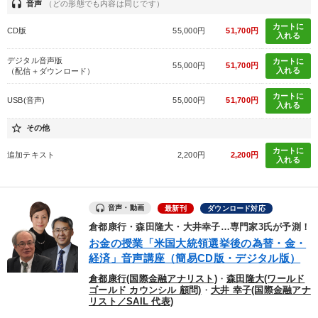
headset
音声
（どの形態でも内容は同じです）
カートに
CD版
55,000円
51,700円
入れる
デジタル音声版
カートに
55,000円
51,700円
入れる
（配信＋ダウンロード）
カートに
USB(音声)
55,000円
51,700円
入れる
star_border
その他
カートに
追加テキスト
2,200円
2,200円
入れる
音声・動画
最新刊
ダウンロード対応
倉都康行・森田隆大・大井幸子…専門家3氏が予測！
お金の授業「米国大統領選挙後の為替・金・
経済」音声講座（簡易CD版・デジタル版）
倉都康行(国際金融アナリスト)
・
森田隆大(ワールド
ゴールド カウンシル 顧問)
・
大井 幸子(国際金融アナ
リスト／SAIL 代表)