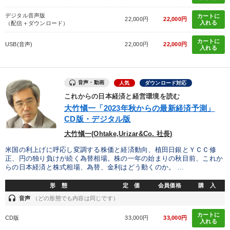
デジタル音声版
カートに
22,000円
22,000円
入れる
（配信＋ダウンロード）
カートに
USB(音声)
22,000円
22,000円
入れる
音声・動画
人気
ダウンロード対応
これからの日本経済と経営環境を読む
大竹愼一「2023年秋からの最新経済予測」
CD版・デジタル版
大竹愼一(Ohtake,Urizar&Co. 社長)
米国の利上げに呼応し変調する株価と経済動向、植田日銀とＹＣＣ修
正、円の独り負けが続く為替相場。株の一年の始まりの秋目前、これか
らの日本経済と株式相場、為替、金利はどう動くのか。 ...
形 態
定 価
会員価格
購 入
headset
音声
（どの形態でも内容は同じです）
カートに
CD版
33,000円
33,000円
入れる