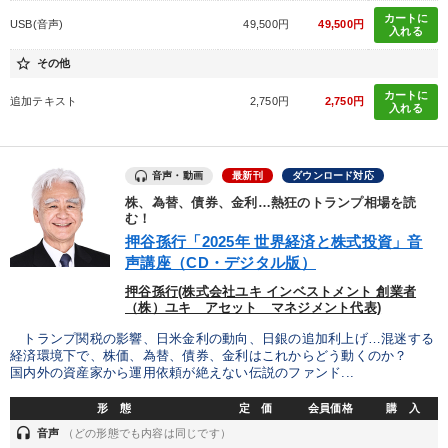
カートに
USB(音声)
49,500円
49,500円
入れる
star_border
その他
カートに
追加テキスト
2,750円
2,750円
入れる
音声・動画
最新刊
ダウンロード対応
株、為替、債券、金利…熱狂のトランプ相場を読
む！
押谷孫行「2025年 世界経済と株式投資」音
声講座（CD・デジタル版）
押谷孫行(株式会社ユキ インベストメント 創業者
（株）ユキ アセット マネジメント代表)
トランプ関税の影響、日米金利の動向、日銀の追加利上げ…混迷する
経済環境下で、株価、為替、債券、金利はこれからどう動くのか？
国内外の資産家から運用依頼が絶えない伝説のファンド...
形 態
定 価
会員価格
購 入
headset
音声
（どの形態でも内容は同じです）