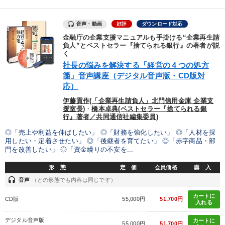
音声・動画
好評
ダウンロード対応
金融庁の企業支援マニュアルも手掛ける“企業再生請
負人”とベストセラー『捨てられる銀行』の著者が説
く
社長の悩みを解決する「経営の４つの処方
箋」音声講座（デジタル音声版・CD版対
応）
伊藤貢作(「企業再生請負人」北門信用金庫 企業支
援室長)
・
橋本卓典(ベストセラー『捨てられる銀
行』著者／共同通信社編集委員)
◎「売上や利益を伸ばしたい」 ◎「財務を強化したい」 ◎「人材を採
用したい・定着させたい」 ◎「後継者を育てたい」 ◎「赤字商品・部
門を改善したい」 ◎「資金繰りの不安を...
形 態
定 価
会員価格
購 入
headset
音声
（どの形態でも内容は同じです）
カートに
CD版
55,000円
51,700円
入れる
デジタル音声版
カートに
55,000円
51,700円