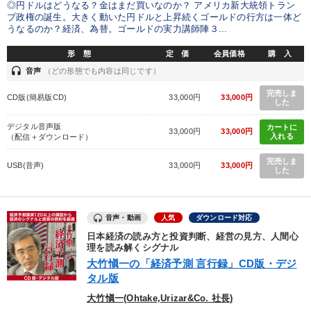
◎円ドルはどうなる？金はまだ買いなのか？ アメリカ新大統領トラン
プ政権の誕生。大きく動いた円ドルと上昇続くゴールドの行方は一体ど
うなるのか？経済、為替。ゴールドの実力講師陣３...
形 態
定 価
会員価格
購 入
headset
音声
（どの形態でも内容は同じです）
完売しま
CD版(簡易版CD)
33,000円
33,000円
した
デジタル音声版
カートに
33,000円
33,000円
入れる
（配信＋ダウンロード）
完売しま
USB(音声)
33,000円
33,000円
した
音声・動画
人気
ダウンロード対応
日本経済の読み方と投資判断、経営の見方、人間心
理を読み解くシグナル
大竹愼一の「経済予測 言行録」CD版・デジ
タル版
大竹愼一(Ohtake,Urizar&Co. 社長)