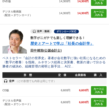
DVD版
14,300円
14,300円
入れる
デジタル動画版
カートに
14,300円
14,300円
入れる
（配信＋ダウンロード）
音声・動画
ダウンロード対応
数字がニガテでも楽しく理解できる！
歴史とアートで学ぶ「社長の会計学」
田中靖浩(公認会計士)
ベストセラー『会計の世界史』著者が会社数字に強い社長になるための
〈数字の教養〉を指南。ルネサンス絵画と決算書、教派の違いで分かる
勝者の値決め、組織管理の発明と新手法… A22...
形 態
定 価
会員価格
購 入
headset
音声
（どの形態でも内容は同じです）
カートに
CD版
6,600円
6,600円
入れる
デジタル音声版
カートに
6,600円
6,600円
入れる
（配信＋ダウンロード）