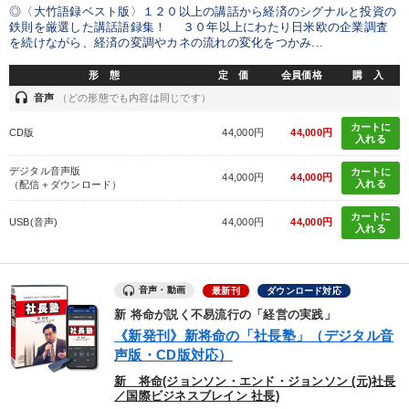
◎〈大竹語録ベスト版〉１２０以上の講話から経済のシグナルと投資の
鉄則を厳選した講話語録集！ ３０年以上にわたり日米欧の企業調査
を続けながら、経済の変調やカネの流れの変化をつかみ...
形 態
定 価
会員価格
購 入
headset
音声
（どの形態でも内容は同じです）
カートに
CD版
44,000円
44,000円
入れる
デジタル音声版
カートに
44,000円
44,000円
入れる
（配信＋ダウンロード）
カートに
USB(音声)
44,000円
44,000円
入れる
音声・動画
最新刊
ダウンロード対応
新 将命が説く不易流行の「経営の実践」
《新発刊》新将命の「社長塾」（デジタル音
声版・CD版対応）
新 将命(ジョンソン・エンド・ジョンソン (元)社長
／国際ビジネスブレイン 社長)