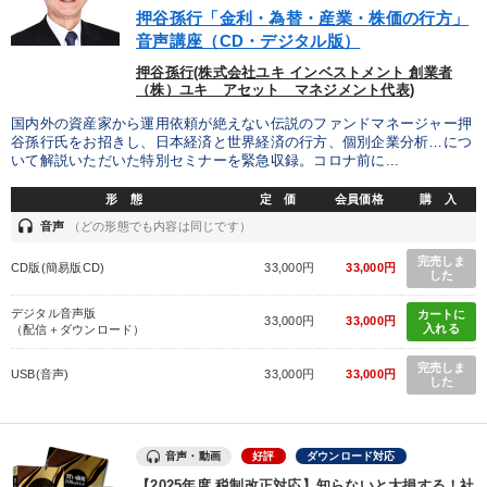
押谷孫行「金利・為替・産業・株価の行方」
音声講座（CD・デジタル版）
押谷孫行(株式会社ユキ インベストメント 創業者
（株）ユキ アセット マネジメント代表)
国内外の資産家から運用依頼が絶えない伝説のファンドマネージャー押
谷孫行氏をお招きし、日本経済と世界経済の行方、個別企業分析…につ
いて解説いただいた特別セミナーを緊急収録。コロナ前に...
形 態
定 価
会員価格
購 入
headset
音声
（どの形態でも内容は同じです）
完売しま
CD版(簡易版CD)
33,000円
33,000円
した
デジタル音声版
カートに
33,000円
33,000円
入れる
（配信＋ダウンロード）
完売しま
USB(音声)
33,000円
33,000円
した
音声・動画
好評
ダウンロード対応
【2025年度 税制改正対応】知らないと大損する！社