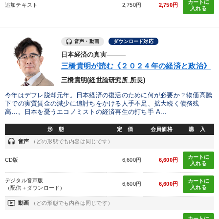
カートに
追加テキスト
2,750円
2,750円
入れる
音声・動画
ダウンロード対応
日本経済の真実―――
三橋貴明が読む《２０２４年の経済と政治》
三橋貴明(経世論研究所 所長)
今年はデフレ脱却元年。日本経済の復活のために何が必要か？物価高騰
下での実質賃金の減少に追討ちをかける人手不足、拡大続く債務残
高…。日本を憂うエコノミストの経済再生の打ち手 A...
形 態
定 価
会員価格
購 入
headset
音声
（どの形態でも内容は同じです）
カートに
CD版
6,600円
6,600円
入れる
デジタル音声版
カートに
6,600円
6,600円
入れる
（配信＋ダウンロード）
ondemand_video
動画
（どの形態でも内容は同じです）
カートに