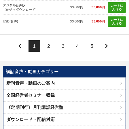
デジタル音声版
カートに
33,000円
33,000円
入れる
（配信＋ダウンロード）
カートに
USB(音声)
33,000円
33,000円
入れる
keyboard_arrow_left
keyboard_arrow_right
1
2
3
4
5
講話音声・動画カテゴリー
新刊音声・動画のご案内
全国経営者セミナー収録
《定期刊行》月刊講話経営塾
ダウンロード・配信対応