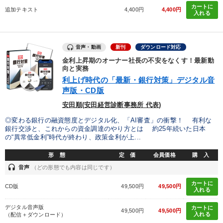
カートに
追加テキスト
4,400円
4,400円
入れる
音声・動画
新刊
ダウンロード対応
金利上昇期のオーナー社長の不安をなくす！最新動
向と実務
利上げ時代の「最新・銀行対策」デジタル音
声版・CD版
安田順(安田経営診断事務所 代表)
◎変わる銀行の融資態度とデジタル化、「AI審査」の衝撃！ 有利な
銀行交渉と、これからの資金調達のやり方とは 約25年続いた日本
の“異常低金利”時代が終わり、政策金利が上...
形 態
定 価
会員価格
購 入
headset
音声
（どの形態でも内容は同じです）
カートに
CD版
49,500円
49,500円
入れる
デジタル音声版
カートに
49,500円
49,500円
入れる
（配信＋ダウンロード）