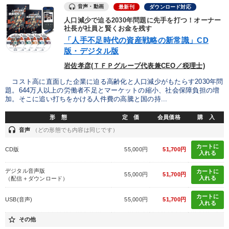
音声・動画
最新刊
ダウンロード対応
人口減少で迫る2030年問題に先手を打つ！オーナー
社長が社員と賢くお金を残す
「人手不足時代の資産戦略の新常識」CD
版・デジタル版
岩佐孝彦(ＴＦＰグループ代表兼CEO／税理士)
コスト高に直面した企業に迫る高齢化と人口減少がもたらす2030年問
題。644万人以上の労働者不足とマーケットの縮小、社会保障負担の増
加。そこに追い打ちをかける人件費の高騰と国の持...
形 態
定 価
会員価格
購 入
headset
音声
（どの形態でも内容は同じです）
カートに
CD版
55,000円
51,700円
入れる
デジタル音声版
カートに
55,000円
51,700円
入れる
（配信＋ダウンロード）
カートに
USB(音声)
55,000円
51,700円
入れる
star_border
その他