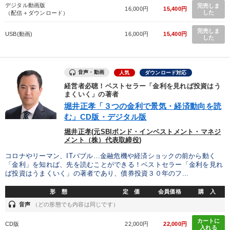
デジタル動画版
完売しま
16,000円
15,400円
した
（配信＋ダウンロード）
完売しま
USB(動画)
16,000円
15,400円
した
音声・動画
人気
ダウンロード対応
経営者必聴！ベストセラー「金利を見れば投資はう
まくいく」の著者
堀井正孝「３つの金利で景気・経済動向を読
む」CD版・デジタル版
堀井正孝(元SBIボンド・インベストメント・マネジ
メント（株）代表取締役)
コロナやリーマン、ITバブル…金融危機や経済ショックの前から動く
「金利」を知れば、先を読むことができる！ベストセラー「金利を見れ
ば投資はうまくいく」の著者であり、債券投資３０年のフ...
形 態
定 価
会員価格
購 入
headset
音声
（どの形態でも内容は同じです）
カートに
CD版
22,000円
22,000円
入れる