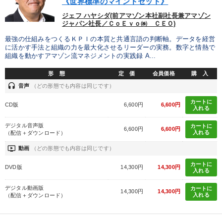
《世界標準のマインドセット》
タグから探す
local_offer
refresh
更新する
ジェフ ハヤシダ(前アマゾン本社副社長兼アマゾン
ジャパン社長／ＣｏＥｖｏ㈱ ＣＥＯ)
すべての音声・動画（全2076タイトル）からお探しいただけます
最強の仕組みをつくるＫＰＩの本質と共通言語の判断軸。データを経営
に活かす手法と組織の力を最大化させるリーダーの実務。数字と情熱で
タグ・キーワード
組織を動かすアマゾン流マネジメントの実践録 A...
形 態
定 価
会員価格
購 入
商品開発
思考法
大竹愼一
株式投資
未来先見
headset
音声
（どの形態でも内容は同じです）
テレビ・ネットで話題
資産保全
女性経営者
会長
カートに
CD版
6,600円
6,600円
入れる
推薦
中小企業
労務問題・人事対策
FCビジネス
デジタル音声版
カートに
6,600円
6,600円
入れる
（配信＋ダウンロード）
採用
M&A
プロ経営者
健康・ウェルビーイング
ondemand_video
動画
（どの形態でも内容は同じです）
政治家
企業成長
投資
モチベーション
AI
カートに
DVD版
14,300円
14,300円
入れる
創業者
教育
デジタル動画版
カートに
14,300円
14,300円
入れる
（配信＋ダウンロード）
※「更新」を押すと「タグ・キーワード」を更新いただけます。