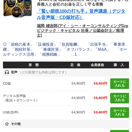
長個人と会社のお金を正しく守る実務
「賢い節税100の打ち手」音声講座（デジタ
ル音声版・CD版対応）
福岡 雄吉郎(アイ・シー・オーコンサルティングGrp
ビジテック・キャピタル 社長／公認会計士／税理
士)
◎「節税の基本」「設備投資」「役員報酬」 「出張手当」「事業承
継」「相続対策」 「株価対策」「オフバランス」「M&A」 「ホー
ルディングス活用」「税務戦略」 …1...
形 態
定 価
会員価格
購 入
headset
音声
（どの形態でも内容は同じです）
カートに
CD版
64,900円
59,400円
入れる
デジタル音声版
カートに
64,900円
59,400円
入れる
（配信＋ダウンロード）
カートに
USB(音声)
64,900円
59,400円
入れる
star_border
その他