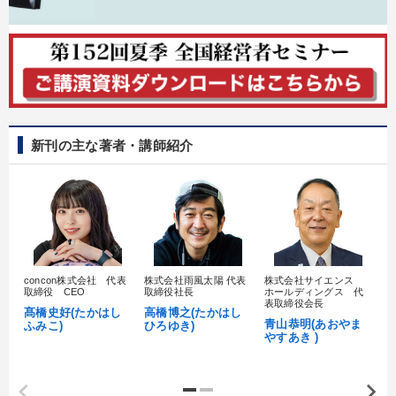
新刊の主な著者・講師紹介
concon株式会社 代表
株式会社雨風太陽 代表
株式会社サイエンス
髙
取締役 CEO
取締役社長
ホールディングス 代
村
表取締役会長
髙橋史好(たかはし
高橋博之(たかはし
し
青山恭明(あおやま
ふみこ)
ひろゆき)
やすあき )