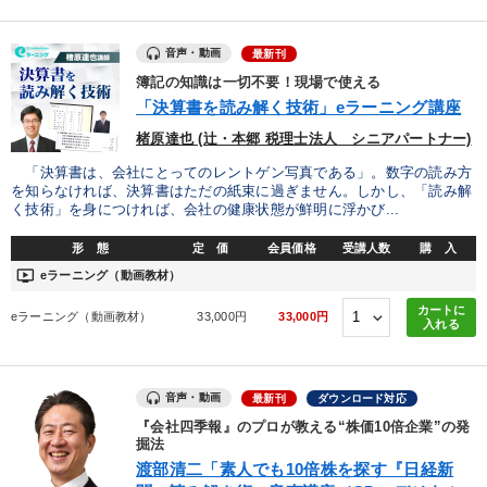
製造業
卸売・小売・飲食業
建設・不動産業
音声・動画
最新刊
簿記の知識は一切不要！現場で使える
IT・サービス・金融業
コンサルタント
専門家
「決算書を読み解く技術」eラーニング講座
楮原達也 (辻・本郷 税理士法人 シニアパートナー)
キーワード
「決算書は、会社にとってのレントゲン写真である」。数字の読み方
を知らなければ、決算書はただの紙束に過ぎません。しかし、「読み解
く技術」を身につければ、会社の健康状態が鮮明に浮かび...
スポーツ関係
株式市場
人事戦略
MBA
不動産
形 態
定 価
会員価格
受講人数
購 入
銀行交渉
ondemand_video
eラーニング（動画教材）
カートに
eラーニング（動画教材）
33,000円
33,000円
※「更新」を押すと「テーマ」「キーワード」を更新いただけます。
入れる
経営音声・動画を探す
ondemand_video
refresh
更新する
音声・動画
最新刊
ダウンロード対応
全国経営者セミナー収録物以外の経営教材（全761タイトル）からお探
『会社四季報』のプロが教える“株価10倍企業”の発
しいただけます
掘法
渡部清二「素人でも10倍株を探す『日経新