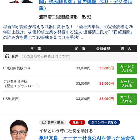
カテゴリー
聞』読み解き術」音声講座（CD・デジタル
版）
渡部清二(複眼経済塾 塾長)
仕事のスキルと人間力を高める知恵を身につける
◎新聞が資産が増える武器に変わる！ 『会社四季報』の完全読破を25
【2026年7月】音声・映像ご案内商品
大竹愼一書籍
年以上続け、株価10倍企業を発掘する達人 渡部清二氏が“『日経新聞』
の読み方を通じて10倍株を見つける手法”...
【3月】音声・映像
形 態
定 価
会員価格
購 入
headset
音声
（どの形態でも内容は同じです）
2026年夏季全国経営者セミナー収録講演ＣＤ・講演ＤＶＤ・デジ
タル版（音声／動画ストリーミング・ダウンロード）
カートに
CD版(簡易版CD)
33,000円
33,000円
入れる
資産戦略
経営リーダーの考え方と戦略を学ぶ
デジタル音声版
カートに
33,000円
33,000円
入れる
（配信＋ダウンロード）
企業戦略に学ぶ
【12月】音声・映像
カートに
USB(音声)
33,000円
33,000円
入れる
【最新刊】時代を超える経営150の言葉＋社長のスピーチ・話材
集２タイトル
全国経営者セミナー収録〈売れ筋・人気ランキング〉＆新刊・好
音声・動画
最新刊
ダウンロード対応
評講話
イザという時に社長を助ける！
組織と人を動かすマネジメント力を磨く
亀甲来良「オーナー社長のAIを使った生命保