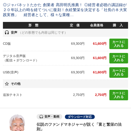
◎ジャパネットたかた 創業者 髙田明氏推薦！ ◎経営者必聴の講話録が
２０年以上の時を経てついに復刻！永続繁栄を決定する「社長の８大実
践実務」 経営者として、様々な業種...
形 態
定 価
会員価格
購 入
headset
音声
（どの形態でも内容は同じです）
カートに
CD版
69,300円
61,600円
入れる
デジタル音声版
カートに
69,300円
61,600円
入れる
（配信＋ダウンロード）
カートに
USB(音声)
69,300円
61,600円
入れる
star_border
その他
カートに
追加テキスト
2,750円
2,750円
入れる
音声・動画
ダウンロード対応
伝説のファンドマネジャーが説く「富と繁栄の法
則」