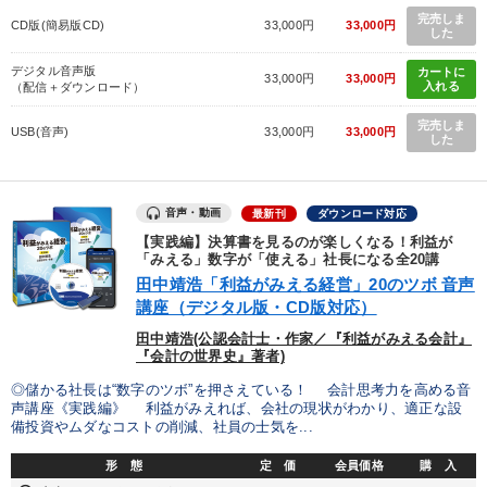
完売しま
CD版(簡易版CD)
33,000円
33,000円
した
デジタル音声版
カートに
33,000円
33,000円
入れる
（配信＋ダウンロード）
完売しま
USB(音声)
33,000円
33,000円
した
音声・動画
最新刊
ダウンロード対応
【実践編】決算書を見るのが楽しくなる！利益が
「みえる」数字が「使える」社長になる全20講
田中靖浩「利益がみえる経営」20のツボ 音声
講座（デジタル版・CD版対応）
田中靖浩(公認会計士・作家／『利益がみえる会計』
『会計の世界史』著者)
◎儲かる社長は“数字のツボ”を押さえている！ 会計思考力を高める音
声講座《実践編》 利益がみえれば、会社の現状がわかり、適正な設
備投資やムダなコストの削減、社員の士気を...
形 態
定 価
会員価格
購 入