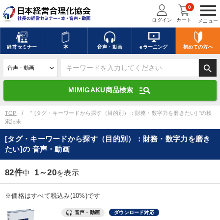
menu
0
ログイン
カート
メニュー
キーワードを入力して探す
edit
経営
セミナー
本
音声・動画
eラーニング
初めての方
へ
search
デジタル版対応のみ検索結果に表示する
manage_search
MIMIGAKU商品検索
search
上記の条件で検索
TOP
" [タグ・キーワードから探す（目的別）：財務・数字力を磨きたい] "の検
索結果
[タグ・キーワードから探す（目的別）：財務・数字力を磨き
講演収録物を探す
mic
refresh
たい]の 音声・動画
更新する
全国経営者セミナー講演収録物（全1315タイトル）からお探しいただけ
82件
1～20
中
を表示
ます
※価格はすべて税込み(10%)です
カテゴリー
音声・動画
ダウンロード対応