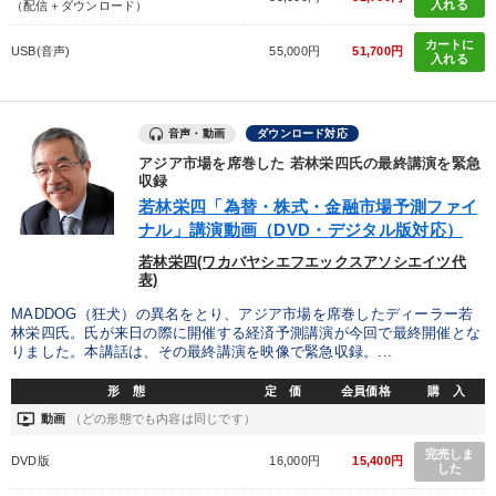
入れる
（配信＋ダウンロード）
カートに
USB(音声)
55,000円
51,700円
入れる
音声・動画
ダウンロード対応
アジア市場を席巻した 若林栄四氏の最終講演を緊急
収録
若林栄四「為替・株式・金融市場予測ファイ
ナル」講演動画（DVD・デジタル版対応）
若林栄四(ワカバヤシエフエックスアソシエイツ代
表)
MADDOG（狂犬）の異名をとり、アジア市場を席巻したディーラー若
林栄四氏。氏が来日の際に開催する経済予測講演が今回で最終開催とな
りました。本講話は、その最終講演を映像で緊急収録。...
形 態
定 価
会員価格
購 入
ondemand_video
動画
（どの形態でも内容は同じです）
完売しま
DVD版
16,000円
15,400円
した