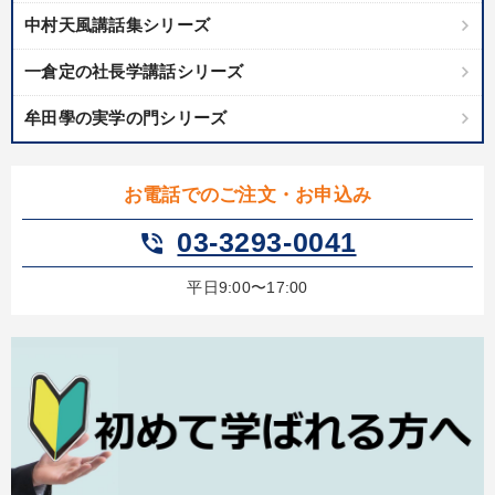
中村天風講話集シリーズ
一倉定の社長学講話シリーズ
牟田學の実学の門シリーズ
お電話でのご注文・お申込み
03-3293-0041
phone_in_talk
平日9:00〜17:00