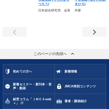
つろう)
きひろ)
日本総合研究所 会長
作家
keyboard_arrow_up
このページの先頭へ
初めての方へ
新着情報
新着セミナー・新刊本・音
JMCA特別コンテンツ
声・動画
経営コラム「ＪＭＣＡweb
著者・講師紹介
open_in_new
＋」