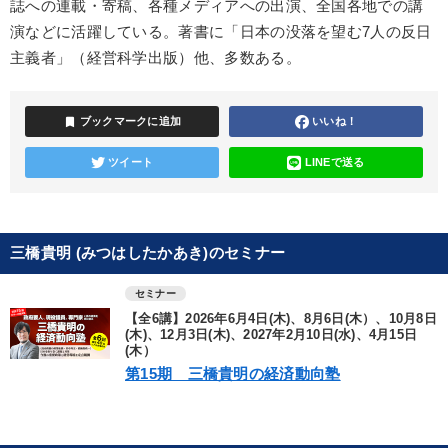
誌への連載・寄稿、各種メディアへの出演、全国各地での講
演などに活躍している。著書に「日本の没落を望む7人の反日
主義者」（経営科学出版）他、多数ある。
bookmark
ブックマークに追加
いいね！
ツイート
LINEで送る
三橋貴明 (みつはしたかあき)のセミナー
セミナー
【全6講】2026年6月4日(木)、8月6日(木）、10月8日
(木)、12月3日(木)、2027年2月10日(水)、4月15日
(木）
第15期 三橋貴明の経済動向塾