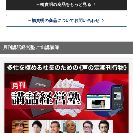
keyboard_arrow_right
三橋貴明の商品をもっと見る
keyboard_arrow_right
三橋貴明の商品についてお問い合わせ
月刊講話経営塾 ご出講講師