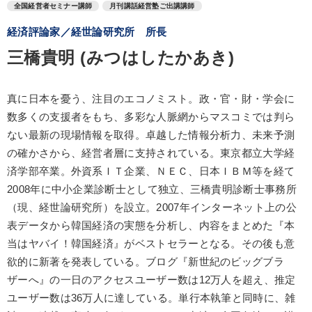
全国経営者セミナー講師
月刊講話経営塾ご出講講師
経済評論家／経世論研究所 所長
三橋貴明 (みつはしたかあき)
真に日本を憂う、注目のエコノミスト。政・官・財・学会に
数多くの支援者をもち、多彩な人脈網からマスコミでは判ら
ない最新の現場情報を取得。卓越した情報分析力、未来予測
の確かさから、経営者層に支持されている。東京都立大学経
済学部卒業。外資系ＩＴ企業、ＮＥＣ、日本ＩＢＭ等を経て
2008年に中小企業診断士として独立、三橋貴明診断士事務所
（現、経世論研究所）を設立。2007年インターネット上の公
表データから韓国経済の実態を分析し、内容をまとめた『本
当はヤバイ！韓国経済』がベストセラーとなる。その後も意
欲的に新著を発表している。ブログ『新世紀のビッグブラ
ザーへ』の一日のアクセスユーザー数は12万人を超え、推定
ユーザー数は36万人に達している。単行本執筆と同時に、雑