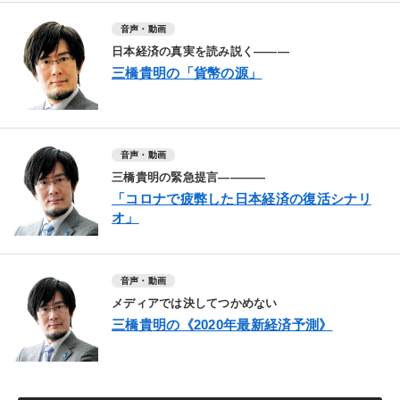
音声・動画
日本経済の真実を読み説く―――
三橋貴明の「貨幣の源」
音声・動画
三橋貴明の緊急提言――――
「コロナで疲弊した日本経済の復活シナリ
オ」
音声・動画
メディアでは決してつかめない
三橋貴明の《2020年最新経済予測》