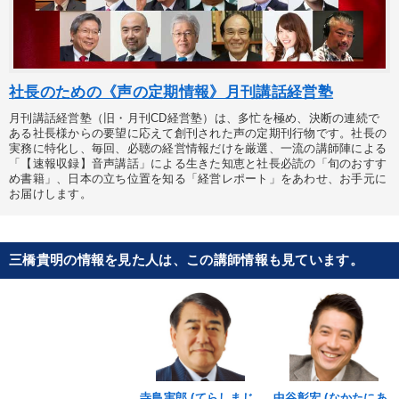
社長のための《声の定期情報》月刊講話経営塾
月刊講話経営塾（旧・月刊CD経営塾）は、多忙を極め、決断の連続で
ある社長様からの要望に応えて創刊された声の定期刊行物です。社長の
実務に特化し、毎回、必聴の経営情報だけを厳選、一流の講師陣による
「【速報収録】音声講話」による生きた知恵と社長必読の「旬のおすす
め書籍」、日本の立ち位置を知る「経営レポート」をあわせ、お手元に
お届けします。
三橋貴明の情報を見た人は、この講師情報も見ています。
寺島実郎 (てらしまじ
中谷彰宏 (なかたにあ