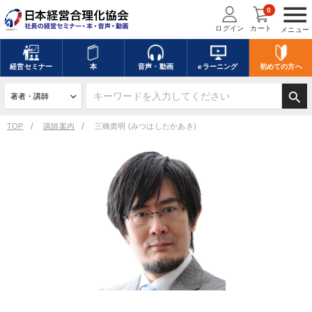
menu
0
ログイン
カート
メニュー
経営
セミナー
本
音声・動画
eラーニング
初めての方
へ
search
TOP
講師案内
三橋貴明 (みつはしたかあき)