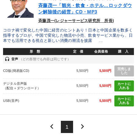
優秀各社の智恵と戦略
事業家のロマンと経営
斉藤茂一「観光・飲食・ホテル…ロックダウ
ン解除後の経営」CD・MP3
若手異才経営者の発想
専門家のアドバイス
斉藤茂一(レジャーサービス研究所 所長)
リーダーの器量を学ぶ
コロナ禍で変化した中国に経営のヒントあり！日本と中国企業を数多く
指導するプロが、中国で変化した物流や小売、飲食サービス業から、日
本でも活用できる視点と新しい消費の潮流を披露 ...
テーマ
形 態
定 価
会員価格
購 入
headset
音声
（どの形態でも内容は同じです）
改善・生産性向上
成功哲学・人間学
148回夏季大会
完売しま
CD版(簡易版CD)
5,500円
5,500円
した
経営戦略・経営実務
デジタル音声版
カートに
5,500円
5,500円
入れる
（配信＋ダウンロード）
2026年春季全国経営者セミナー収録講演ＣＤ・講演ＤＶＤ・デジ
タル版（音声／動画ストリーミング・ダウンロード）
カートに
USB(音声)
5,500円
5,500円
入れる
営業・社員研修
keyboard_arrow_left
keyboard_arrow_right
1
業種