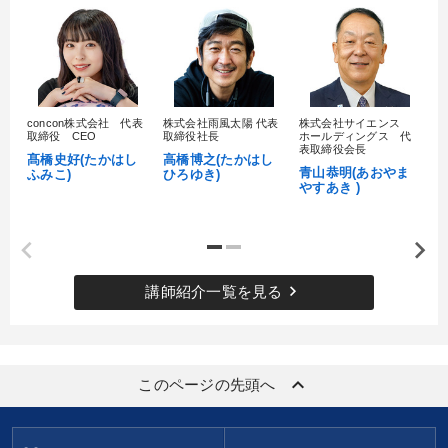
タグ・キーワード
資産運用
運勢・先見
投資
IT・デジタル活用
concon株式会社 代表
株式会社雨風太陽 代表
株式会社サイエンス
髙
デザイン
仕組み
経済予測
女性経営者
取締役 CEO
取締役社長
ホールディングス 代
村
表取締役会長
髙橋史好(たかはし
高橋博之(たかはし
し
モチベーション
スポーツ関係
中小企業
心を磨く
青山恭明(あおやま
ふみこ)
ひろゆき)
やすあき )
M&A
理念・パーパス
ベンチャー
金融
早分かり
イノベーション
いい会社
上場企業
MBA
keyboard_arrow_right
講師紹介一覧を見る
会社数字を学ぶ
歴史に学ぶ
AI
※「更新」を押すと「タグ・キーワード」を更新いただけます。
keyboard_arrow_up
このページの先頭へ