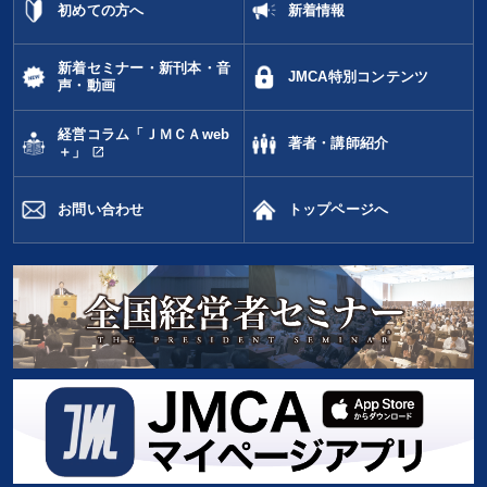
初めての方へ
新着情報
新着セミナー・新刊本・音
JMCA特別コンテンツ
声・動画
経営コラム「ＪＭＣＡweb
著者・講師紹介
open_in_new
＋」
お問い合わせ
トップページへ