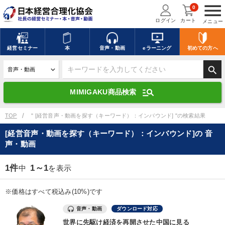
menu
0
ログイン
カート
メニュー
キーワードを入力して探す
edit
経営
セミナー
本
音声・動画
eラーニング
初めての方
へ
search
デジタル版対応のみ検索結果に表示する
manage_search
MIMIGAKU商品検索
search
上記の条件で検索
TOP
" [経営音声・動画を探す（キーワード）：インバウンド] "の検索結果
[経営音声・動画を探す（キーワード）：インバウンド]の 音
声・動画
講演収録物を探す
mic
refresh
更新する
1件
1～1
中
を表示
全国経営者セミナー講演収録物（全1315タイトル）からお探しいただけ
ます
※価格はすべて税込み(10%)です
カテゴリー
音声・動画
ダウンロード対応
世界に先駆け経済を再開させた中国に見る