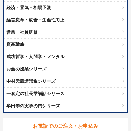
経済・景気・相場予測
【6月】音声・映像
後継社長・アトツギ
経営変革・改善・生産性向上
最新トレンドと時代の潮流を押さえる
経済・景気・相場予測
営業・社員研修
大竹愼一書籍
【5月】音声・映像
資産戦略
全国経営者セミナー収録〈売れ筋・人気ランキング〉＆新刊・好
評講話
成功哲学・人間学・メンタル
音声と動画で学ぶ
井上和弘の財務力UP
お金の授業シリーズ
組織・採用・スキル
中村天風講話集シリーズ
【最新刊】精神科医・和田秀樹の「老いない力」＋健康な社長と
一倉定の社長学講話シリーズ
会社をつくる厳選講話
牟田學の実学の門シリーズ
全国経営者セミナー収録〈売れ筋・人気〉音声＆動画20選
お電話でのご注文・お申込み
目的別