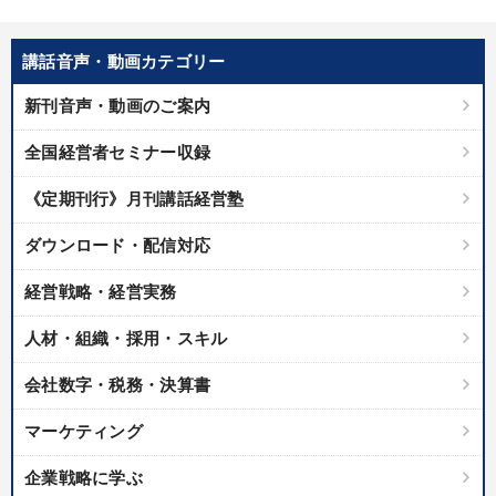
製造業
卸売・小売・飲食業
建設・不動産業
講話音声・動画カテゴリー
IT・サービス・金融業
コンサルタント
専門家
新刊音声・動画のご案内
キーワード
全国経営者セミナー収録
《定期刊行》月刊講話経営塾
仕事術・ビジネスハック
営業力強化
会社を守る
ダウンロード・配信対応
上場企業
ビジネスモデル
理念・パーパス
経営戦略・経営実務
※「更新」を押すと「テーマ」「キーワード」を更新いただけます。
人材・組織・採用・スキル
経営音声・動画を探す
ondemand_video
refresh
更新する
会社数字・税務・決算書
全国経営者セミナー収録物以外の経営教材（全761タイトル）からお探
マーケティング
しいただけます
企業戦略に学ぶ
カテゴリー