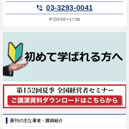
03-3293-0041
phone_in_talk
経営を改善したい
財務・数字力の向上
平日9:00〜17:00
財務・数字力の向上
リーダーの魅力向上
社長の姿勢を学びたい
組織を強化したい
キーワード
モノづくり
サービス
プロ経営者
リーダーシップ
トレンド
FCビジネス
※「更新」を押すと「カテゴリー」「目的別」「キーワード」を更新いただけます。
タグから探す
local_offer
refresh
更新する
新刊の主な著者・講師紹介
すべての音声・動画（全2076タイトル）からお探しいただけます