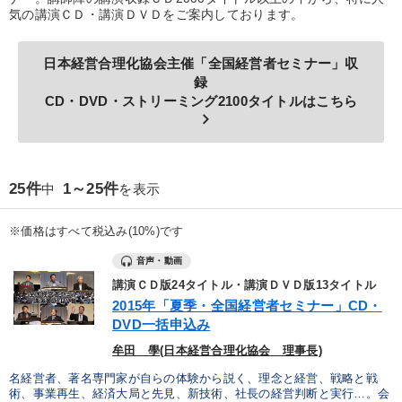
気の講演ＣＤ・講演ＤＶＤをご案内しております。
業種
日本経営合理化協会主催「全国経営者セミナー」収
録
製造業
卸売・小売・飲食業
建設・不動産業
CD・DVD・ストリーミング2100タイトルはこちら
keyboard_arrow_right
IT・サービス・金融業
コンサルタント
専門家
25件
1～25件
中
を表示
キーワード
※価格はすべて税込み(10%)です
販売戦略
トレンド
早分かり
プロ経営者
音声・動画
リーダーシップ
マネジメント
講演ＣＤ版24タイトル・講演ＤＶＤ版13タイトル
2015年「夏季・全国経営者セミナー」CD・
DVD一括申込み
※「更新」を押すと「テーマ」「キーワード」を更新いただけます。
牟田 學(日本経営合理化協会 理事長)
経営音声・動画を探す
ondemand_video
名経営者、著名専門家が自らの体験から説く、理念と経営、戦略と戦
refresh
更新する
術、事業再生、経済大局と先見、新技術、社長の経営判断と実行…。会