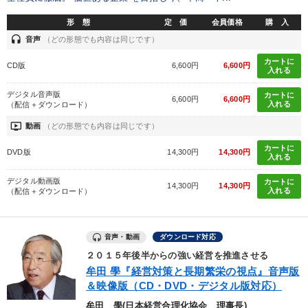
【12月】音声・映像
改善・生産性向上
資産戦略
形 態
定 価
会員価格
購 入
headset
音声
（どの形態でも内容は同じです）
目的別
カートに
CD版
6,600円
6,600円
入れる
リーダーの魅力向上
経営体系を学びたい
デジタル音声版
カートに
6,600円
6,600円
入れる
（配信＋ダウンロード）
発想力を磨きたい
パフォーマンス向上
ondemand_video
動画
（どの形態でも内容は同じです）
後継者に聞かせたい
財務・数字力の向上
カートに
DVD版
14,300円
14,300円
入れる
デジタル動画版
カートに
14,300円
14,300円
キーワード
入れる
（配信＋ダウンロード）
デジタルマーケティング
早わかり
聞き手・作間信司
音声・動画
ダウンロード対応
井上和弘
モチベーション
プレゼン
２０１５年後半からの強い経営を推進させる
牟田 學『経営対策と長期繁栄の視点』音声版
＆映像版（CD・DVD・デジタル版対応）
※「更新」を押すと「カテゴリー」「目的別」「キーワード」を更新いただけます。
牟田 學(日本経営合理化協会 理事長)