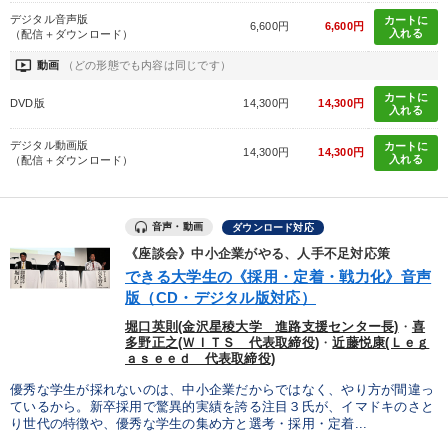
デジタル音声版
カートに
6,600円
6,600円
入れる
（配信＋ダウンロード）
ondemand_video
動画
（どの形態でも内容は同じです）
カートに
DVD版
14,300円
14,300円
入れる
デジタル動画版
カートに
14,300円
14,300円
入れる
（配信＋ダウンロード）
音声・動画
ダウンロード対応
《座談会》中小企業がやる、人手不足対応策
できる大学生の《採用・定着・戦力化》音声
版（CD・デジタル版対応）
堀口英則(金沢星稜大学 進路支援センター長)
・
喜
多野正之(ＷＩＴＳ 代表取締役)
・
近藤悦康(Ｌｅｇ
ａｓｅｅｄ 代表取締役)
優秀な学生が採れないのは、中小企業だからではなく、やり方が間違っ
ているから。新卒採用で驚異的実績を誇る注目３氏が、イマドキのさと
り世代の特徴や、優秀な学生の集め方と選考・採用・定着...