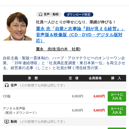
音声・動画
ダウンロード対応
社員一人ひとりが幸せになり、業績が伸びる！
重永 忠「自業と志事論『顔が見える経営』」
音声版＆映像版（CD・DVD・デジタル版対
応）
重永 忠(生活の木 社長)
自前主義・製販一貫体制の、ハーブ・アロマテラピーのオンリーワン企
業。「15年連続増収」と「社員満足度調査・東日本第一位」を両立させ
る、経営者の志事（しごと）と社員が輝く理念経営の実...
形 態
定 価
会員価格
購 入
headset
音声
（どの形態でも内容は同じです）
カートに
CD版
6,600円
6,600円
入れる
デジタル音声版
カートに
6,600円
6,600円
入れる
（配信＋ダウンロード）
ondemand_video
動画
（どの形態でも内容は同じです）