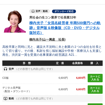
音声・動画
ダウンロード対応
男社会の生コン業界で社長業32年
柳内光子「女流名経営者 年商500億円への軌
跡」音声版＆映像版（CD・DVD・デジタル
版対応）
柳内光子(山一興産 社長)
高校卒業と同時に兄と、建設大不況時に夫と創業の２つの会社を社長と
して切り盛り。その後、私財を投じ福祉施設や学校・医療法人も支援し
再生。渋沢栄一賞を受賞の名事業家の経営講話 A21...
形 態
定 価
会員価格
購 入
headset
音声
（どの形態でも内容は同じです）
カートに
CD版
6,600円
6,600円
入れる
デジタル音声版
カートに
6,600円
6,600円
入れる
（配信＋ダウンロード）
ondemand_video
動画
（どの形態でも内容は同じです）