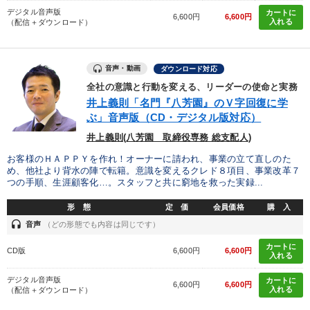
デジタル音声版
カートに
6,600円
6,600円
入れる
（配信＋ダウンロード）
音声・動画
ダウンロード対応
全社の意識と行動を変える、リーダーの使命と実務
井上義則「名門『八芳園』のＶ字回復に学
ぶ」音声版（CD・デジタル版対応）
井上義則(八芳園 取締役専務 総支配人)
お客様のＨＡＰＰＹを作れ！オーナーに請われ、事業の立て直しのた
め、他社より背水の陣で転籍。意識を変えるクレド８項目、事業改革７
つの手順、生涯顧客化…。スタッフと共に窮地を救った実録...
形 態
定 価
会員価格
購 入
headset
音声
（どの形態でも内容は同じです）
カートに
CD版
6,600円
6,600円
入れる
デジタル音声版
カートに
6,600円
6,600円
入れる
（配信＋ダウンロード）