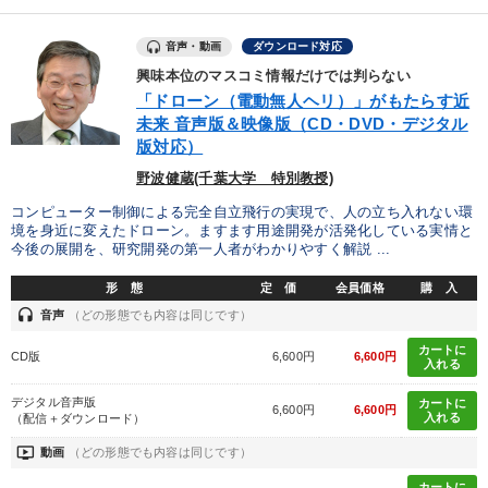
音声・動画
ダウンロード対応
興味本位のマスコミ情報だけでは判らない
「ドローン（電動無人ヘリ）」がもたらす近
未来 音声版＆映像版（CD・DVD・デジタル
版対応）
野波健蔵(千葉大学 特別教授)
コンピューター制御による完全自立飛行の実現で、人の立ち入れない環
境を身近に変えたドローン。ますます用途開発が活発化している実情と
今後の展開を、研究開発の第一人者がわかりやすく解説 ...
形 態
定 価
会員価格
購 入
headset
音声
（どの形態でも内容は同じです）
カートに
CD版
6,600円
6,600円
入れる
デジタル音声版
カートに
6,600円
6,600円
入れる
（配信＋ダウンロード）
ondemand_video
動画
（どの形態でも内容は同じです）
カートに