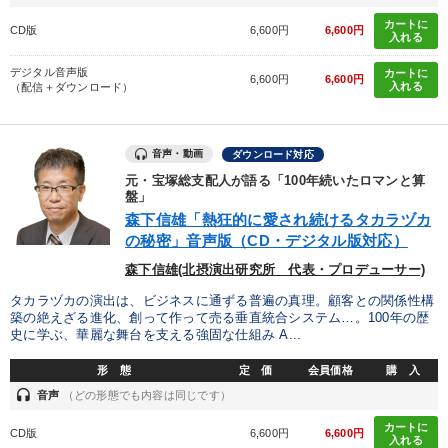
カートに
CD版
6,600円
6,600円
入れる
デジタル音声版
カートに
6,600円
6,600円
入れる
（配信＋ダウンロード）
音声・動画
ダウンロード対応
元・宝塚総支配人が語る「100年続いたロマンと算
盤」
森下信雄「熱狂的に愛され続けるタカラヅカ
の秘密」音声版（CD・デジタル版対応）
森下信雄(北摂演出研究所 代表・プロデューサー)
タカラヅカの演出は、ビジネスに通ずる普遍の真理。顧客との関係性構
築の絶えざる進化、創って作って売る垂直統合システム…。100年の歴
史に学ぶ、華麗な舞台を支える強固な仕組み A...
形 態
定 価
会員価格
購 入
headset
音声
（どの形態でも内容は同じです）
カートに
CD版
6,600円
6,600円
入れる