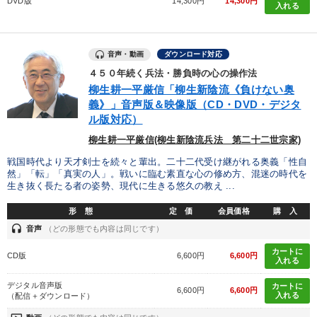
DVD版
14,300円
14,300円
入れる
音声・動画
ダウンロード対応
４５０年続く兵法・勝負時の心の操作法
柳生耕一平厳信「柳生新陰流《負けない奥
義》」音声版＆映像版（CD・DVD・デジタ
ル版対応）
柳生耕一平厳信(柳生新陰流兵法 第二十二世宗家)
戦国時代より天才剣士を続々と輩出。二十二代受け継がれる奥義「性自
然」「転」「真実の人」。戦いに臨む素直な心の修め方、混迷の時代を
生き抜く長たる者の姿勢、現代に生きる悠久の教え ...
形 態
定 価
会員価格
購 入
headset
音声
（どの形態でも内容は同じです）
カートに
CD版
6,600円
6,600円
入れる
デジタル音声版
カートに
6,600円
6,600円
入れる
（配信＋ダウンロード）