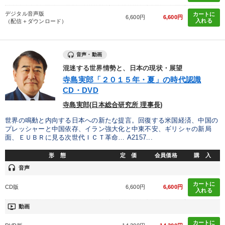
デジタル音声版
カートに
6,600円
6,600円
入れる
（配信＋ダウンロード）
音声・動画
混迷する世界情勢と、日本の現状・展望
寺島実郎「２０１５年・夏」の時代認識
CD・DVD
寺島実郎(日本総合研究所 理事長)
世界の鳴動と内向する日本への新たな提言。回復する米国経済、中国の
プレッシャーと中国依存、イラン強大化と中東不安、ギリシャの新局
面、ＥＵＢＲに見る次世代ＩＣＴ革命… A2157...
形 態
定 価
会員価格
購 入
headset
音声
カートに
CD版
6,600円
6,600円
入れる
ondemand_video
動画
カートに