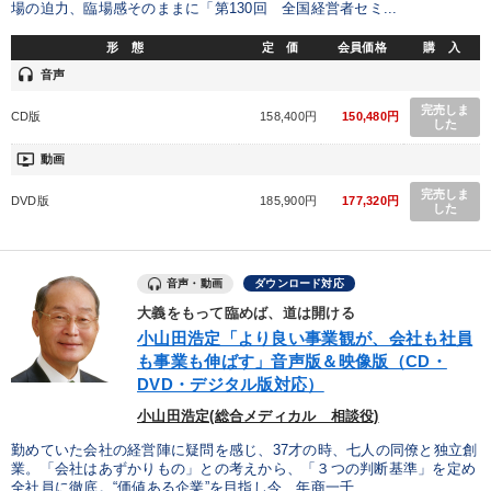
場の迫力、臨場感そのままに「第130回 全国経営者セミ...
全国経営者セミナー収録物以外の経営教材（全762タイトル）からお探
しいただけます
形 態
定 価
会員価格
購 入
headset
音声
カテゴリー
完売しま
CD版
158,400円
150,480円
した
【5月】音声・映像
ondemand_video
動画
全国経営者セミナー収録〈売れ筋・人気ランキング〉＆新刊・好
完売しま
DVD版
185,900円
177,320円
評講話
した
147回春季大会
企業戦略に学ぶ
組織・採用・スキル
音声・動画
ダウンロード対応
歴史・古典に学ぶ実務講話
大義をもって臨めば、道は開ける
小山田浩定「より良い事業観が、会社も社員
最新トレンドと時代の潮流を押さえる
も事業も伸ばす」音声版＆映像版（CD・
DVD・デジタル版対応）
売上直結の営業力や販売力を獲得する
小山田浩定(総合メディカル 相談役)
【最新刊】精神科医・和田秀樹の「老いない力」＋健康な社長と
勤めていた会社の経営陣に疑問を感じ、37才の時、七人の同僚と独立創
会社をつくる厳選講話
業。「会社はあずかりもの」との考えから、「３つの判断基準」を定め
全社員に徹底。“価値ある企業”を目指し今、年商一千...