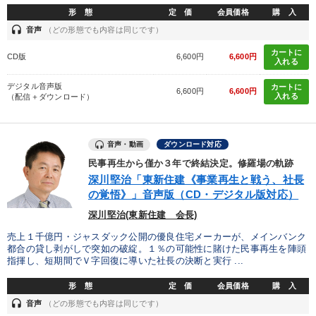
形 態
定 価
会員価格
購 入
headset
音声
（どの形態でも内容は同じです）
カートに
CD版
6,600円
6,600円
入れる
デジタル音声版
カートに
6,600円
6,600円
入れる
（配信＋ダウンロード）
音声・動画
ダウンロード対応
民事再生から僅か３年で終結決定。修羅場の軌跡
深川堅治「東新住建《事業再生と戦う、社長
の覚悟》」音声版（CD・デジタル版対応）
深川堅治(東新住建 会長)
売上１千億円・ジャスダック公開の優良住宅メーカーが、メインバンク
都合の貸し剥がしで突如の破綻。１％の可能性に賭けた民事再生を陣頭
指揮し、短期間でＶ字回復に導いた社長の決断と実行 ...
形 態
定 価
会員価格
購 入
headset
音声
（どの形態でも内容は同じです）