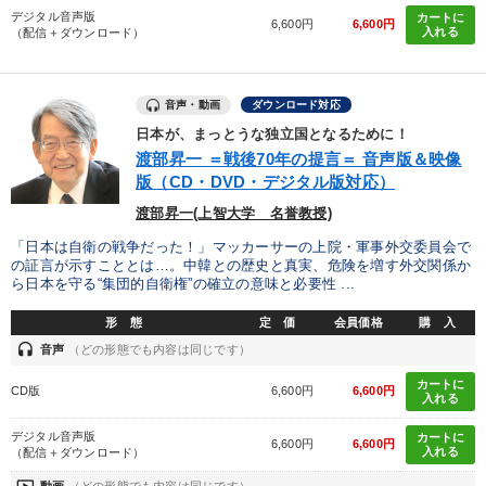
デジタル音声版
カートに
6,600円
6,600円
入れる
（配信＋ダウンロード）
音声・動画
ダウンロード対応
日本が、まっとうな独立国となるために！
渡部昇一 ＝戦後70年の提言＝ 音声版＆映像
版（CD・DVD・デジタル版対応）
渡部昇一(上智大学 名誉教授)
「日本は自衛の戦争だった！」マッカーサーの上院・軍事外交委員会で
の証言が示すこととは…。中韓との歴史と真実、危険を増す外交関係か
ら日本を守る“集団的自衛権”の確立の意味と必要性 ...
形 態
定 価
会員価格
購 入
headset
音声
（どの形態でも内容は同じです）
カートに
CD版
6,600円
6,600円
入れる
デジタル音声版
カートに
6,600円
6,600円
入れる
（配信＋ダウンロード）
動画
（どの形態でも内容は同じです）