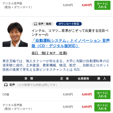
デジタル音声版
カートに
6,600円
6,600円
入れる
（配信＋ダウンロード）
音声・動画
ダウンロード対応
インテル、コマツ…世界がこぞって出資する注目ベ
ンチャーの
「自動運転システム」とイノベーション 音声
版（CD・デジタル版対応）
谷口 恒(ＺＭＰ 社長)
東京五輪では、無人タクシーが街を走る。大手に先駆け自動運転車の公
道実験に成功。土木建築、農業機械、物流、航空…、自動化とロボット
技術の進展で芽生える新ビジネスチャンスとは A21...
形 態
定 価
会員価格
購 入
headset
音声
（どの形態でも内容は同じです）
カートに
CD版
6,600円
6,600円
入れる
デジタル音声版
カートに
6,600円
6,600円
入れる
（配信＋ダウンロード）