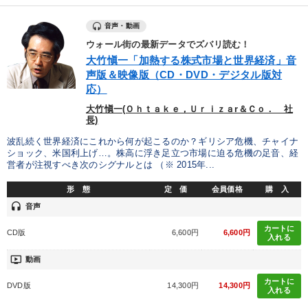
音声・動画
ウォール街の最新データでズバリ読む！
大竹愼一「加熱する株式市場と世界経済」音
声版＆映像版（CD・DVD・デジタル版対
応）
大竹愼一(Ｏｈｔａｋｅ，Ｕｒｉｚａr＆Ｃｏ． 社
長)
波乱続く世界経済にこれから何が起こるのか？ギリシア危機、チャイナ
ショック、米国利上げ…。株高に浮き足立つ市場に迫る危機の足音、経
営者が注視すべき次のシグナルとは （※ 2015年...
形 態
定 価
会員価格
購 入
headset
音声
カートに
CD版
6,600円
6,600円
入れる
ondemand_video
動画
カートに
DVD版
14,300円
14,300円
入れる