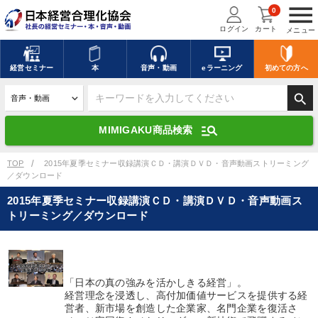
menu
0
ログイン
カート
メニュー
キーワードを入力して探す
edit
経営
セミナー
本
音声・動画
eラーニング
初めての方
へ
search
デジタル版対応のみ検索結果に表示する
manage_search
MIMIGAKU商品検索
search
上記の条件で検索
TOP
2015年夏季セミナー収録講演ＣＤ・講演ＤＶＤ・音声動画ストリーミング
／ダウンロード
2015年夏季セミナー収録講演ＣＤ・講演ＤＶＤ・音声動画ス
講演収録物を探す
mic
refresh
トリーミング／ダウンロード
更新する
全国経営者セミナー講演収録物（全1315タイトル）からお探しいただけ
ます
「日本の真の強みを活かしきる経営」。
カテゴリー
経営理念を浸透し、高付加価値サービスを提供する経
営者、新市場を創造した企業家、名門企業を復活さ