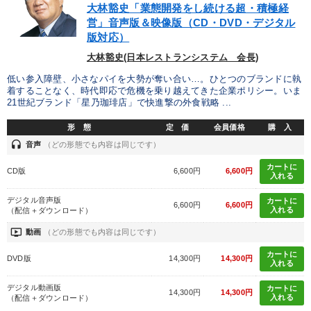
大林豁史「業態開発をし続ける超・積極経
営」音声版＆映像版（CD・DVD・デジタル
版対応）
大林豁史(日本レストランシステム 会長)
低い参入障壁、小さなパイを大勢が奪い合い…。ひとつのブランドに執
着することなく、時代即応で危機を乗り越えてきた企業ポリシー。いま
21世紀ブランド「星乃珈琲店」で快進撃の外食戦略 ...
形 態
定 価
会員価格
購 入
headset
音声
（どの形態でも内容は同じです）
カートに
CD版
6,600円
6,600円
入れる
デジタル音声版
カートに
6,600円
6,600円
入れる
（配信＋ダウンロード）
ondemand_video
動画
（どの形態でも内容は同じです）
カートに
DVD版
14,300円
14,300円
入れる
デジタル動画版
カートに
14,300円
14,300円
入れる
（配信＋ダウンロード）