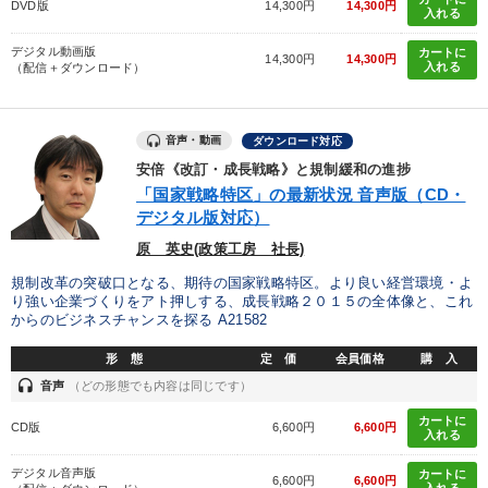
DVD版
14,300円
14,300円
入れる
デジタル動画版
カートに
14,300円
14,300円
入れる
（配信＋ダウンロード）
音声・動画
ダウンロード対応
安倍《改訂・成長戦略》と規制緩和の進捗
「国家戦略特区」の最新状況 音声版（CD・
デジタル版対応）
原 英史(政策工房 社長)
規制改革の突破口となる、期待の国家戦略特区。より良い経営環境・よ
り強い企業づくりをアト押しする、成長戦略２０１５の全体像と、これ
からのビジネスチャンスを探る A21582
形 態
定 価
会員価格
購 入
headset
音声
（どの形態でも内容は同じです）
カートに
CD版
6,600円
6,600円
入れる
デジタル音声版
カートに
6,600円
6,600円