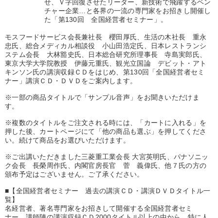
せ、Ｖ字回復させたリーダー、新技術で飛躍するベン
優秀各社の智恵と戦略
事業家のロマンと経営
チャー企業…と各界の一流の専門家をお招きし開催し
た「第130回 全国経営者セミナー」。
若手異才経営者の発想
専門家のアドバイス
モスフードサービス会長兼社長 櫻田厚氏、生活の木社長 重永
忠氏、総合メディカル相談役 小山田浩定氏、日本レストランシ
リーダーの器量を学ぶ
ステム会長 大林豁史氏、日本総合研究所理事長 寺島実郎氏、
東京大学大学院教授 伊藤元重氏、観光立国論 デビット・アト
キンソン氏の講演収録ＣＤをはじめ、第130回「全国経営者セミ
テーマ
ナー」講演ＣＤ・ＤＶＤをご案内します。
※一部の商品タイトルで「サンプル音声」をお聞きいただけま
資産戦略
す。
※複数のタイトルをご注文される時には、「カートに入れる」を
全国経営者セミナー収録〈売れ筋・人気〉音声＆動画20選
押した後、カートページにて「他の商品も選ぶ」を押してくださ
い。続けて商品をお選びいただけます。
組織・採用・スキル
※ご出講いただきました三菱重工業会長 大宮英明氏、パナソニッ
ク会長 長榮周作氏、内閣官房長官 菅 義偉氏、他７氏の方の
2026年夏季全国経営者セミナー収録講演ＣＤ・講演ＤＶＤ・デジ
タル版（音声／動画ストリーミング・ダウンロード）
頒布予定はございません。ご了承ください。
■【全国経営者セミナー 過去の講演ＣＤ・講演ＤＶＤタイトル一
会社のパフォーマンスを高める講話
覧】
名経営者、著名専門家をお招きして開催する全国経営者セミ
組織と人を動かすマネジメント力を磨く
ナー。講師陣の講演収録ＣＤ2000タイトル以上の中から、特に人