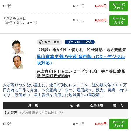
カートに
CD版
6,600円
6,600円
入れる
デジタル音声版
カートに
6,600円
6,600円
入れる
（配信＋ダウンロード）
音声・動画
ダウンロード対応
《対談》地方創生の切り札。逆転発想の地方繁盛策
里山資本主義の実践 音声版（CD・デジタル
版対応）
井上恭介(ＮＨＫエンタープライズ)
・
寺本英仁(島根
県 邑南町観光協会)
人が寄りつかない里山に、連日行列のレストラン。道の駅で年７００万
円売れる手作り弁当。６次産業でＩターン雇用続々。観光、農業、街づ
くり…原価ゼロ、里山資源を活用した地域再生の実践策 ...
形 態
定 価
会員価格
購 入
headset
音声
（どの形態でも内容は同じです）
カートに
CD版
6,600円
6,600円
入れる