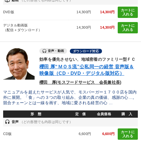
ondemand_video
カートに
DVD版
14,300円
14,300円
入れる
デジタル動画版
カートに
14,300円
14,300円
入れる
（配信＋ダウンロード）
音声・動画
ダウンロード対応
効率を優先させない、地域密着のファミリー型ＦＣ
櫻田 厚“ＭＯＳ流”公私同一の経営 音声版＆
映像版（CD・DVD・デジタル版対応）
櫻田 厚(モスフードサービス 会長兼社長)
マニュアルを超えたサービスが人気で、モスバーガー１７００店を国内
外に展開。「食」への３つの取り組み、企業の真の価値、感謝の心…。
競合チェーンとは一線を画す、地域に愛される経営の心 ...
形 態
定 価
会員価格
購 入
headset
音声
（どの形態でも内容は同じです）
カートに
CD版
6,600円
6,600円
入れる