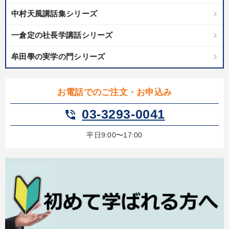
中村天風講話集シリーズ
一倉定の社長学講話シリーズ
牟田學の実学の門シリーズ
お電話でのご注文・お申込み
03-3293-0041
phone_in_talk
平日9:00〜17:00