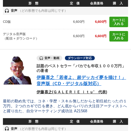
形 態
定 価
会員価格
購 入
headset
音声
（どの形態でも内容は同じです）
カートに
CD版
6,600円
6,600円
入れる
デジタル音声版
カートに
6,600円
6,600円
入れる
（配信＋ダウンロード）
音声・動画
ダウンロード対応
話題のベストセラー「バカでも年収１０００万円」
の著者
伊藤喜之「若者よ、超デッカイ夢を描け！」
音声版（CD・デジタル版対応）
伊藤喜之(ＧＡＬＥＲＩＥ ｉｔｕ’ 代表)
最初の勤め先では、コネ・学歴・スキル無しだからと初任給たったの１
万円。２つのカギで己を磨き、どん底からパリの大注目アーティストへ
と躍り出た、自分マーケティング成功法 A21568
形 態
定 価
会員価格
購 入
headset
音声
（どの形態でも内容は同じです）