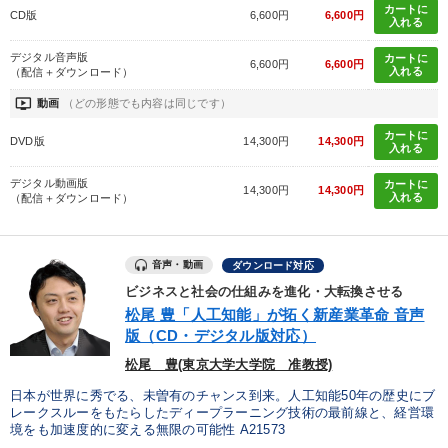
カートに
CD版
6,600円
6,600円
入れる
デジタル音声版
カートに
6,600円
6,600円
入れる
（配信＋ダウンロード）
ondemand_video
動画
（どの形態でも内容は同じです）
カートに
DVD版
14,300円
14,300円
入れる
デジタル動画版
カートに
14,300円
14,300円
入れる
（配信＋ダウンロード）
音声・動画
ダウンロード対応
ビジネスと社会の仕組みを進化・大転換させる
松尾 豊「人工知能」が拓く新産業革命 音声
版（CD・デジタル版対応）
松尾 豊(東京大学大学院 准教授)
日本が世界に秀でる、未曽有のチャンス到来。人工知能50年の歴史にブ
レークスルーをもたらしたディープラーニング技術の最前線と、経営環
境をも加速度的に変える無限の可能性 A21573