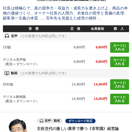
社長は積極心で、真の競争力・収益力・成長力を磨き上げよ。商品の本
タグから探す
local_offer
refresh
更新する
物の価値づくり、オーナー社長の人間力、衣食住の哲学と普遍の真理、
顧客第一主義の本質…。百年先を見据えた経営の根幹 ...
すべての音声・動画（全2077タイトル）からお探しいただけます
形 態
定 価
会員価格
購 入
タグ・キーワード
headset
音声
（どの形態でも内容は同じです）
カートに
CD版
6,600円
6,600円
入れる
一流人
広報・PR
資産保全
上場企業
デジタル音声版
カートに
6,600円
6,600円
インバウンド
多角化・新規事業
プロ経営者
入れる
（配信＋ダウンロード）
ondemand_video
動画
（どの形態でも内容は同じです）
イノベーション
両利きの経営
労務問題・リスク対策
カートに
DVD版
14,300円
14,300円
入れる
デザイン
会社を守る
後継者
繁盛
歴史に学ぶ
デジタル動画版
カートに
14,300円
14,300円
入れる
（配信＋ダウンロード）
営業
株式市場
SDGs
経済予測
モノづくり
会長
中小企業
SNS活用
お金の授業
音声・動画
ダウンロード対応
主役交代の激しい業界で勝つ《非常識》経営論
※「更新」を押すと「タグ・キーワード」を更新いただけます。