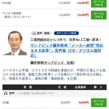
カートに
DVD版
14,300円
14,300円
入れる
デジタル動画版
カートに
14,300円
14,300円
入れる
（配信＋ダウンロード）
音声・動画
ダウンロード対応
工場閉鎖決定から３年で、世界No.1工場へ変革！
サンドビック藤井裕幸「メーカー経営“究め
る８大改革”」音声版（CD・デジタル版対
応）
藤井裕幸(サンドビック 社長)
リードタイム半減、コスト３０％削減を達成させ、中国の工場よりも低
コスト化を実現。超硬工具の世界トップ企業のジリ貧日本法人が挑ん
だ、現場８大改革と、成長の要「連結技術」を公開 ...
形 態
定 価
会員価格
購 入
headset
音声
（どの形態でも内容は同じです）
カートに
CD版
6,600円
6,600円
入れる