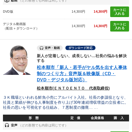
ondemand_video
動画
（どの形態でも内容は同じです）
カートに
DVD版
14,300円
14,300円
入れる
デジタル動画版
カートに
14,300円
14,300円
入れる
（配信＋ダウンロード）
音声・動画
ダウンロード対応
新人が定着しない、成長しない…社長の悩みを解決
する
松本順市「新人・若手がヤル気を出す人事体
制のつくり方」音声版＆映像版（CD・
DVD・デジタル版対応）
松本順市(ＥＮＴＯＥＮＴＯ 代表取締役)
３Ｋ職場といわれる鮮魚小売にアルバイト入社。社長の参謀役となり、
社員と業績が伸びる人事制度を作り上げ30年連続増収増益の立役者に。
社長の思いを可視化する仕組み、７悪制度の撤廃… ...
形 態
定 価
会員価格
購 入
headset
音声
（どの形態でも内容は同じです）