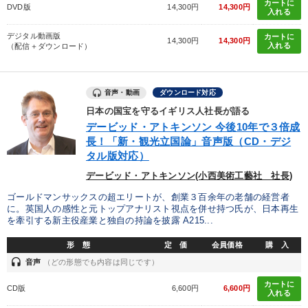
カートに
DVD版
14,300円
14,300円
入れる
デジタル動画版
カートに
14,300円
14,300円
入れる
（配信＋ダウンロード）
音声・動画
ダウンロード対応
日本の国宝を守るイギリス人社長が語る
デービッド・アトキンソン 今後10年で３倍成
長！「新・観光立国論」音声版（CD・デジ
タル版対応）
デービッド・アトキンソン(小西美術工藝社 社長)
ゴールドマンサックスの超エリートが、創業３百余年の老舗の経営者
に。英国人の感性と元トップアナリスト視点を併せ持つ氏が、日本再生
を牽引する新主役産業と独自の持論を披露 A215...
形 態
定 価
会員価格
購 入
headset
音声
（どの形態でも内容は同じです）
カートに
CD版
6,600円
6,600円
入れる