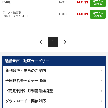
カートに
DVD版
14,300円
14,300円
入れる
デジタル動画版
カートに
14,300円
14,300円
入れる
（配信＋ダウンロード）
keyboard_arrow_left
keyboard_arrow_right
1
講話音声・動画カテゴリー
新刊音声・動画のご案内
全国経営者セミナー収録
《定期刊行》月刊講話経営塾
ダウンロード・配信対応