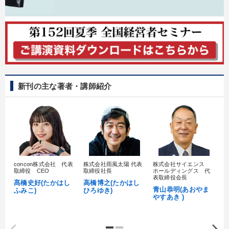
新刊の主な著者・講師紹介
concon株式会社 代表
株式会社雨風太陽 代表
株式会社サイエンス
髙
取締役 CEO
取締役社長
ホールディングス 代
村
表取締役会長
髙橋史好(たかはし
高橋博之(たかはし
し
青山恭明(あおやま
ふみこ)
ひろゆき)
やすあき )