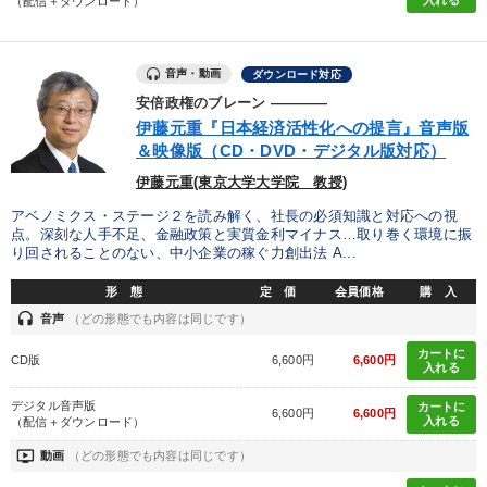
入れる
（配信＋ダウンロード）
音声・動画
ダウンロード対応
安倍政権のブレーン ――――
伊藤元重『日本経済活性化への提言』音声版
＆映像版（CD・DVD・デジタル版対応）
伊藤元重(東京大学大学院 教授)
アベノミクス・ステージ２を読み解く、社長の必須知識と対応への視
点。深刻な人手不足、金融政策と実質金利マイナス…取り巻く環境に振
り回されることのない、中小企業の稼ぐ力創出法 A...
形 態
定 価
会員価格
購 入
headset
音声
（どの形態でも内容は同じです）
カートに
CD版
6,600円
6,600円
入れる
デジタル音声版
カートに
6,600円
6,600円
入れる
（配信＋ダウンロード）
ondemand_video
動画
（どの形態でも内容は同じです）